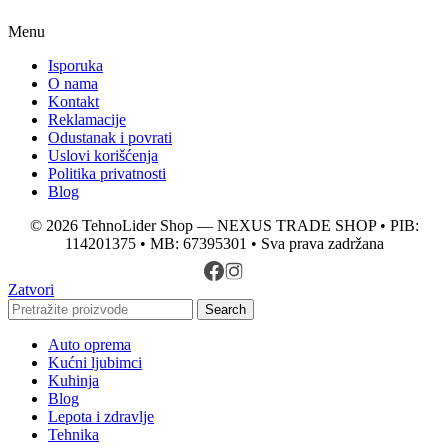
Menu
Isporuka
O nama
Kontakt
Reklamacije
Odustanak i povrati
Uslovi korišćenja
Politika privatnosti
Blog
© 2026 TehnoLider Shop — NEXUS TRADE SHOP • PIB:
114201375 • MB: 67395301 • Sva prava zadržana
Zatvori
Search
Auto oprema
Kućni ljubimci
Kuhinja
Blog
Lepota i zdravlje
Tehnika