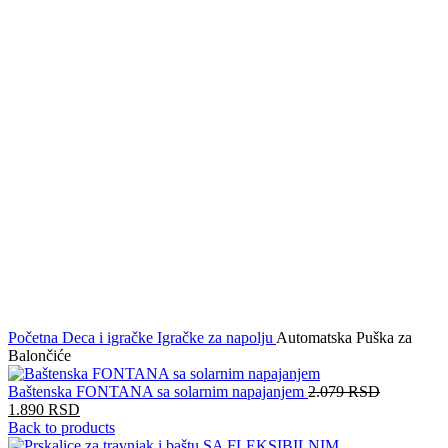
Click to enlarge
Početna
Deca i igračke
Igračke za napolju
Automatska Puška za
Balončiće
Baštenska FONTANA sa solarnim napajanjem
2.079
RSD
1.890
RSD
Back to products