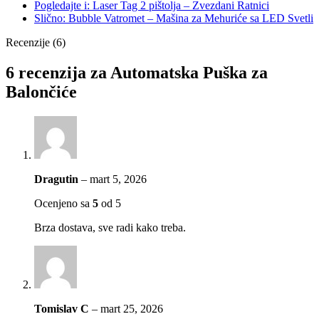
Pogledajte i: Laser Tag 2 pištolja – Zvezdani Ratnici
Slično: Bubble Vatromet – Mašina za Mehuriće sa LED Svetli
Recenzije (6)
6 recenzija za
Automatska Puška za
Balončiće
Dragutin
–
mart 5, 2026
Ocenjeno sa
5
od 5
Brza dostava, sve radi kako treba.
Tomislav C
–
mart 25, 2026