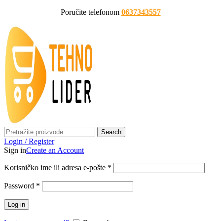
Poručite telefonom
0637343557
Search
Login / Register
Sign in
Create an Account
Korisničko ime ili adresa e-pošte
*
Password
*
Log in