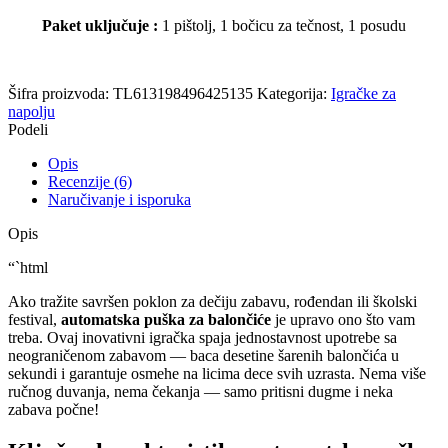
Paket uključuje :
1 pištolj, 1 bočicu za tečnost, 1 posudu
Šifra proizvoda:
TL613198496425135
Kategorija:
Igračke za
napolju
Podeli
Opis
Recenzije (6)
Naručivanje i isporuka
Opis
“`html
Ako tražite savršen poklon za dečiju zabavu, rođendan ili školski
festival,
automatska puška za balončiće
je upravo ono što vam
treba. Ovaj inovativni igračka spaja jednostavnost upotrebe sa
neograničenom zabavom — baca desetine šarenih balončića u
sekundi i garantuje osmehe na licima dece svih uzrasta. Nema više
ručnog duvanja, nema čekanja — samo pritisni dugme i neka
zabava počne!