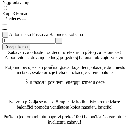
Najprodavanije
Kupi 3 komada
Uštedećeš
---
---
---
Automatska Puška za Balončiće količina
Dodaj u korpu
Zabava i za odrasle i za decu uz električni pištolj za balončiće!
Zaboravite na duvanje jednog po jednog balona i ubrzajte zabavu!
-Potpuno bezopasna i poučna igrača, koja deci pokazuje da umesto
metaka, svako oružje treba da izbacuje šarene balone
-Širi radost i pozitivnu energiju između dece
Na vrhu pištolja se nalazi 8 rupica iz kojih u isto vreme izlaze
balončići pomoću ventilatora kojeg napajaju baterije!
Puška u jednom minutu napravi preko 1000 balončića što garantuje
kvalitetnu zabavu!