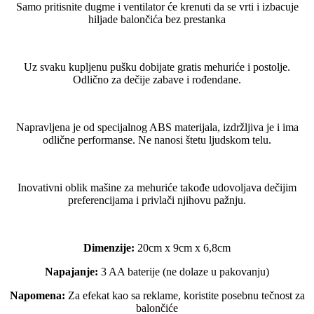
Samo pritisnite dugme i ventilator će krenuti da se vrti i izbacuje
hiljade balončića bez prestanka
Uz svaku kupljenu pušku dobijate gratis mehuriće i postolje.
Odlično za dečije zabave i rođendane.
Napravljena je od specijalnog ABS materijala, izdržljiva je i ima
odlične performanse. Ne nanosi štetu ljudskom telu.
Inovativni oblik mašine za mehuriće takođe udovoljava dečijim
preferencijama i privlači njihovu pažnju.
Dimenzije:
20cm x 9cm x 6,8cm
Napajanje:
3 AA baterije (ne dolaze u pakovanju)
Napomena:
Za efekat kao sa reklame, koristite posebnu tečnost za
balončiće