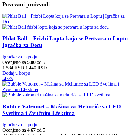
Povezani proizvodi
Phlat Ball – Frizbi Lopta koja se Pretvara u Loptu |
Igračka za Decu
Igračke za napolju
Ocenjeno sa
5.00
od 5
1.584
RSD
1.440
RSD
Dodaj u korpu
-43%
Bubble Vatromet – Mašina za Mehuriće sa LED
Svetlima i Zvučnim Efektima
Igračke za napolju
Ocenjeno sa
4.67
od 5