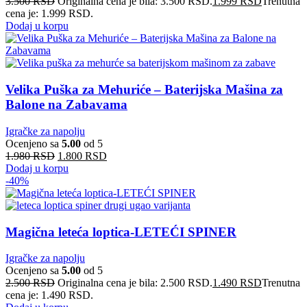
3.500
RSD
Originalna cena je bila: 3.500 RSD.
1.999
RSD
Trenutna
cena je: 1.999 RSD.
Dodaj u korpu
Velika Puška za Mehuriće – Baterijska Mašina za
Balone na Zabavama
Igračke za napolju
Ocenjeno sa
5.00
od 5
1.980
RSD
1.800
RSD
Dodaj u korpu
-40%
Magična leteća loptica-LETEĆI SPINER
Igračke za napolju
Ocenjeno sa
5.00
od 5
2.500
RSD
Originalna cena je bila: 2.500 RSD.
1.490
RSD
Trenutna
cena je: 1.490 RSD.