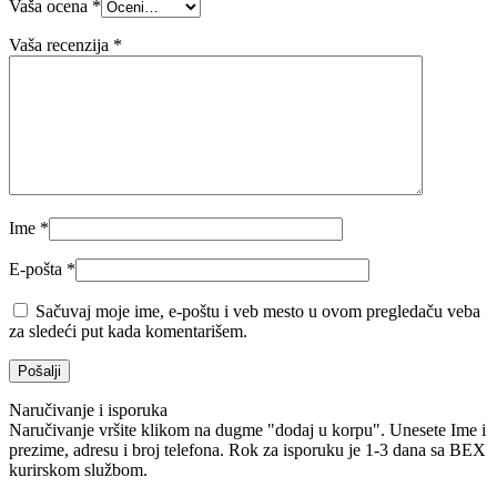
Vaša ocena
*
Vaša recenzija
*
Ime
*
E-pošta
*
Sačuvaj moje ime, e-poštu i veb mesto u ovom pregledaču veba
za sledeći put kada komentarišem.
Naručivanje i isporuka
Naručivanje vršite klikom na dugme "dodaj u korpu". Unesete Ime i
prezime, adresu i broj telefona. Rok za isporuku je 1-3 dana sa BEX
kurirskom službom.