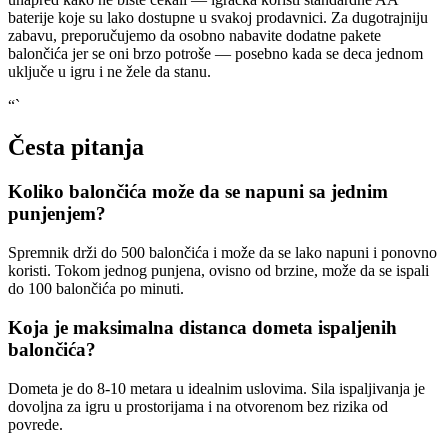
baterije koje su lako dostupne u svakoj prodavnici. Za dugotrajniju
zabavu, preporučujemo da osobno nabavite dodatne pakete
balončića jer se oni brzo potroše — posebno kada se deca jednom
uključe u igru i ne žele da stanu.
“`
Česta pitanja
Koliko balončića može da se napuni sa jednim
punjenjem?
Spremnik drži do 500 balončića i može da se lako napuni i ponovno
koristi. Tokom jednog punjena, ovisno od brzine, može da se ispali
do 100 balončića po minuti.
Koja je maksimalna distanca dometa ispaljenih
balončića?
Dometa je do 8-10 metara u idealnim uslovima. Sila ispaljivanja je
dovoljna za igru u prostorijama i na otvorenom bez rizika od
povrede.