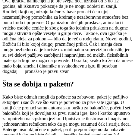
Ova igračka namijenjena je pre svega deci uzrasta od 3 do 12
godina, ali iskustvo pokazuje da je ne mogu odoleti ni stariji.
Roditelji koji organizuju kućne zabave pronaći će u njoj
nezamenljivog pomoćnika za kreiranje nezaboravne atmosfere bez
puno truda i pripreme. Organizatori dečijih proslava, animatori i
vrtićko osoblje ceniće je zbog toga što jednim pritiskom na dugme
mogu aktivirati opšte veselje u grupi dece. Takođe, ova igračka je
odlična ideja za poklon — bilo da je reč o rođendanu, Novoj godini,
Božiću ili bilo kojoj drugoj prazničnoj prilici. Čak i manja deca
mogu bezbedno da je koriste uz minimalnu superviziju odraslih, jer
su svi delovi pažljivo zaobljeni i napravljeni od mekih, fleksibilnih
materijala koji ne mogu da povrede. Ukratko, svako ko želi da unese
malo boja, smeha i dinamike u svakodnevnu igru ili poseban
događaj — pronašao je pravu stvar.
Šta se dobija u paketu?
Kako biste odmah mogli da počnete sa zabavom, paket je pažljivo
sklopljen i sadrži sve što vam je potrebno za prve sate igranja. U
kutiji ćete pronaći samu automatsku pušku za balončiće, početni set
balončića koji je dovoljan za prvu rundu igre, kao i kratko uputstvo
za upotrebu na srpskom jeziku. Uputstvo je ilustrovano i napisano
jednostavnim rečnikom tako da ga mogu razumeti čak i starija deca.
Baterije nisu uključene u paket, pa ih preporučujemo da nabavite
unapred kako ne biste čekali — igračka koristi standardne AA