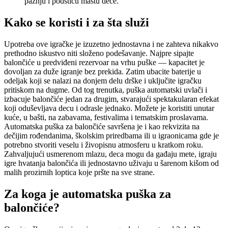
pažnju i podstiču maštu dece.
Kako se koristi i za šta služi
Upotreba ove igračke je izuzetno jednostavna i ne zahteva nikakvo
prethodno iskustvo niti složeno podešavanje. Najpre sipajte
balončiće u predviđeni rezervoar na vrhu puške — kapacitet je
dovoljan za duže igranje bez prekida. Zatim ubacite baterije u
odeljak koji se nalazi na donjem delu drške i uključite igračku
pritiskom na dugme. Od tog trenutka, puška automatski uvlači i
izbacuje balončiće jedan za drugim, stvarajući spektakularan efekat
koji oduševljava decu i odrasle jednako. Možete je koristiti unutar
kuće, u bašti, na zabavama, festivalima i tematskim proslavama.
Automatska puška za balončiće savršena je i kao rekvizita na
dečijim rođendanima, školskim priredbama ili u igraonicama gde je
potrebno stvoriti veselu i živopisnu atmosferu u kratkom roku.
Zahvaljujući usmerenom mlazu, deca mogu da gađaju mete, igraju
igre hvatanja balončića ili jednostavno uživaju u šarenom kišom od
malih prozirnih loptica koje pršte na sve strane.
Za koga je automatska puška za
balončiće?