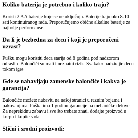
Koliko baterija je potrebno i koliko traju?
Koristi 2 AA baterije koje se ne uključuju. Baterije traju oko 8-10
sati kontinuiranog rada. Preporučujemo obične alkaline baterije za
najbolje performanse.
Da li je bezbedna za decu i koji je preporučeni
uzrast?
Pušku mogu koristiti deca starija od 8 godina pod nadzorom
odraslih. Balončići su mali i neznatni rizik. Svakako nadzirajte decu
tokom igre.
Gde se nabavljaju zamenske balončiće i kakva je
garancija?
Balončiće možete nabaviti na našoj stranici u raznim bojama i
pakovanjima. Puška ima 1 godinu garancije na mehaničke delove.
Za neprekidnu zabavu i sve što trebate znati, dodajte proizvod u
korpu i kupite sada.
Slični i srodni proizvodi: