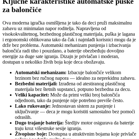
Ključne karakteristike automatske puške
za balončiće
Ova moderna igračka osmišljena je tako da deci pruži maksimalnu
zabavu uz minimalan napor roditelja. Napravljena od
visokokvalitetnog, bezbednog plastičnog materijala, puška je lagana
i ergonomski oblikovana tako da čak i najmlađi korisnici mogu da je
drže bez problema. Automatski mehanizam punjenja i izbacivanja
balončića radi tiho i pouzdano, a baterije obezbeđuju dovoljno
energije za duge sate igranja. Dizajn je privlačan i moderan,
dostupan u nekoliko živih boja koje deca obožavaju.
Automatski mehanizam:
Izbacuje balončiće velikom
brzinom bez ručnog napora — idealno za neprekidnu zabavu.
Bezbedni materijali:
Izrađena od atestiranog plastičnog
materijala bez štetnih supstanci, potpuno bezbedna za decu.
Veliki kapacitet:
Može da primi veliki broj balončića
odjednom, tako da punjenje nije potrebno previše često.
Lako rukovanje:
Jednostavan sistem za punjenje i
uključivanje — deca je mogu koristiti samostalno bez pomoći
odraslih.
Dugo trajanje baterija:
Štedljiv motor osigurava da baterije
traju kroz višestruke sesije igranja.
Živopisne boje:
Dostupna u atraktivnim bojama koje privlače