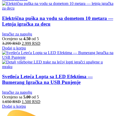
Električna puška na vodu sa dometom 10 metara —
Letnja igračka za decu
Igračke za napolju
Ocenjeno sa
4.50
od 5
3.299
RSD
2.999
RSD
Dodaj u korpu
Svetleća Leteća Lopta sa LED Efektima —
Bumerang Igračka na USB Punjenje
Igračke za napolju
Ocenjeno sa
5.00
od 5
1.650
RSD
1.500
RSD
Dodaj u korpu