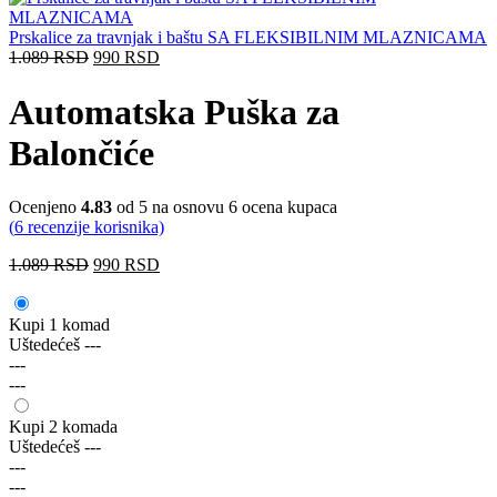
Prskalice za travnjak i baštu SA FLEKSIBILNIM MLAZNICAMA
1.089
RSD
990
RSD
Automatska Puška za
Balončiće
Ocenjeno
4.83
od 5 na osnovu
6
ocena kupaca
(
6
recenzije korisnika)
1.089
RSD
990
RSD
Kupi 1 komad
Uštedećeš
---
---
---
Kupi 2 komada
Uštedećeš
---
---
---