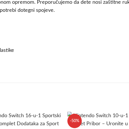
m opremom. Preporučujemo da dete nosi zaštitne rukavi
 potrebi dotegni spojeve.
lastike
-50%