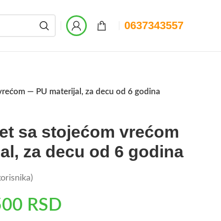
0637343557
 vrećom — PU materijal, za decu od 6 godina
set sa stojećom vrećom
al, za decu od 6 godina
orisnika)
500
RSD