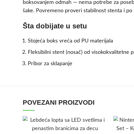
boksovanjem odmah — nema potrebe za posebno
šake. Povremeno proveri stabilnost stenta i po
Šta dobijate u setu
Stojeća boks vreća od PU materijala
Fleksibilni stent (nosač) od visokokvalitetne p
Pribor za sklapanje
POVEZANI PROIZVODI