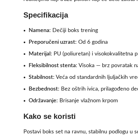
Specifikacija
Namena:
Dečiji boks trening
Preporučeni uzrast:
Od 6 godina
Materijal:
PU (poliuretan) i visokokvalitetna p
Fleksibilnost stenta:
Visoka — brz povratak n
Stabilnost:
Veća od standardnih ljuljačkih vr
Bezbednost:
Bez oštrih ivica, prilagođeno de
Održavanje:
Brisanje vlažnom krpom
Kako se koristi
Postavi boks set na ravnu, stabilnu podlogu u s