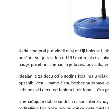
Kada smo prvi put videli ovaj dečiji boks set,
odlično. Set je izrađen od PU materijala i visoko
nas je posebno iznenadilo je brzina povratka vr
Idealan je za decu od 6 godina koja imaju višak
opasnih ivica — samo čista, bezbedna zabava koj
sebi odvlači decu od tableta i telefona — čim g
Iznenađujuće dobro se drži i nakon intenzivnog
roditeljima koji traže poklon koji će dete zaista k