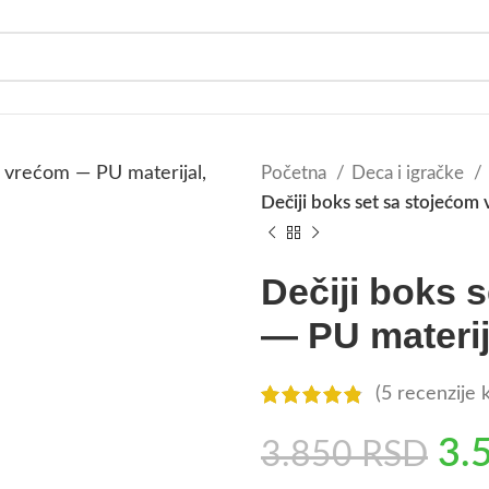
Početna
Deca i igračke
Dečiji boks set sa stojećom
Dečiji boks 
— PU materij
(
5
recenzije k
3.
3.850
RSD