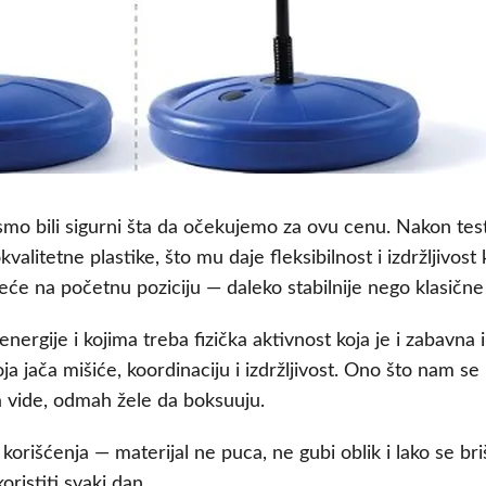
 nismo bili sigurni šta da očekujemo za ovu cenu. Nakon 
kvalitetne plastike, što mu daje fleksibilnost i izdržljivos
eće na početnu poziciju — daleko stabilnije nego klasične 
 energije i kojima treba fizička aktivnost koja je i zabav
a jača mišiće, koordinaciju i izdržljivost. Ono što nam s
a vide, odmah žele da boksuuju.
 korišćenja — materijal ne puca, ne gubi oblik i lako se
oristiti svaki dan.