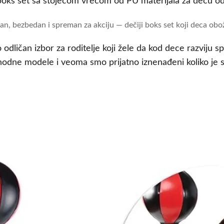
lan, bezbedan i spreman za akciju — dečiji boks set koji deca obo
 odličan izbor za roditelje koji žele da kod dece razviju s
ethodne modele i veoma smo prijatno iznenađeni koliko je