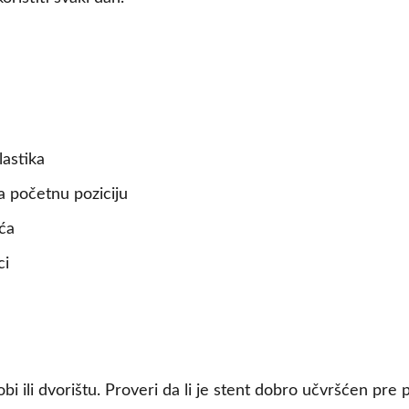
lastika
a početnu poziciju
eća
ci
obi ili dvorištu. Proveri da li je stent dobro učvršćen p