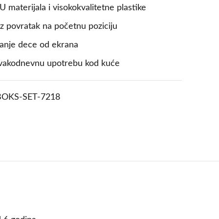
 materijala i visokokvalitetne plastike
rz povratak na početnu poziciju
janje dece od ekrana
 svakodnevnu upotrebu kod kuće
BOKS-SET-7218