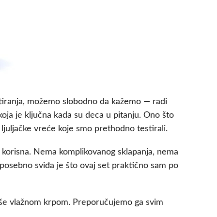
testiranja, možemo slobodno da kažemo — radi
t koja je ključna kada su deca u pitanju. Ono što
ljuljačke vreće koje smo prethodno testirali.
na i korisna. Nema komplikovanog sklapanja, nema
e posebno sviđa je što ovaj set praktično sam po
 briše vlažnom krpom. Preporučujemo ga svim