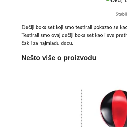
Stabi
Dečiji boks set koji smo testirali pokazao se kao
Testirali smo ovaj dečiji boks set kao i sve pr
čak i za najmlađu decu.
Nešto više o proizvodu