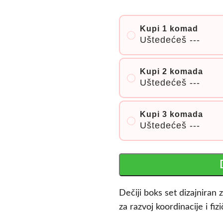
Kupi 1 komad
Uštedećeš
---
Kupi 2 komada
Uštedećeš
---
Kupi 3 komada
Uštedećeš
---
Dečiji boks set dizajniran 
za razvoj koordinacije i fiz