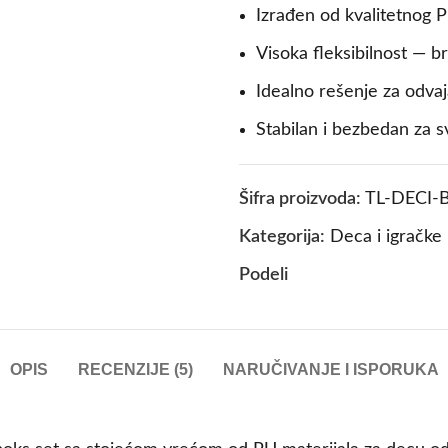
Izrađen od kvalitetnog PU
Visoka fleksibilnost — b
Idealno rešenje za odva
Stabilan i bezbedan za
Šifra proizvoda:
TL-DECI-
Kategorija:
Deca i igračke
Podeli
OPIS
RECENZIJE (5)
NARUČIVANJE I ISPORUKA