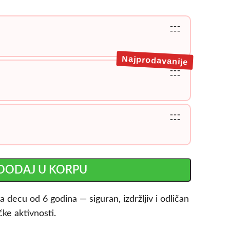
---
---
Najprodavanije
---
---
---
---
DODAJ U KORPU
za decu od 6 godina — siguran, izdržljiv i odličan
ičke aktivnosti.