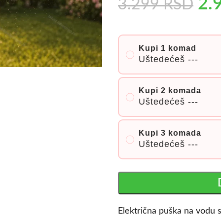
2.
3.299
RSD
Kupi 1 komad
Uštedećeš
---
Kupi 2 komada
Uštedećeš
---
Kupi 3 komada
Uštedećeš
---
Električna puška na vodu