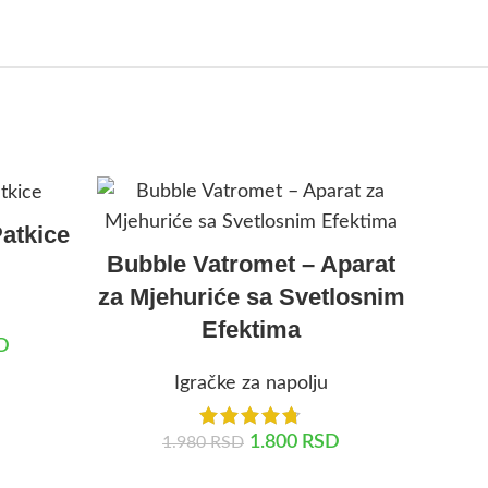
-33%
Patkice
Bubble Vatromet – Aparat
za Mjehuriće sa Svetlosnim
Efektima
D
Igračke za napolju
1.800
RSD
1.980
RSD
DODAJ U KORPU