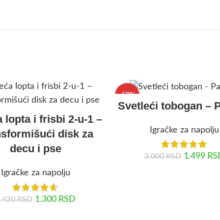
-50%
Svetleći tobogan – 
 lopta i frisbi 2-u-1 –
Igračke za napolju
sformišući disk za
decu i pse
1.499
RS
3.000
RSD
Igračke za napolju
DODAJ U KORPU
1.300
RSD
.430
RSD
DODAJ U KORPU