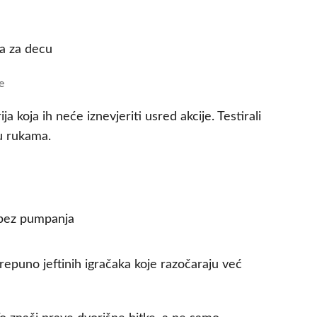
e
koja ih neće iznevjeriti usred akcije. Testirali
u rukama.
repuno jeftinih igračaka koje razočaraju već