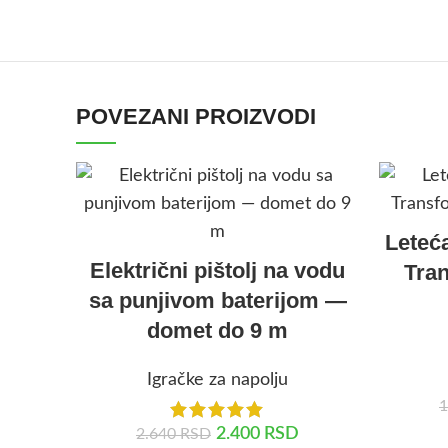
POVEZANI PROIZVODI
Leteća
Električni pištolj na vodu
Tran
sa punjivom baterijom —
domet do 9 m
Igračke za napolju
1
2.400
RSD
2.640
RSD