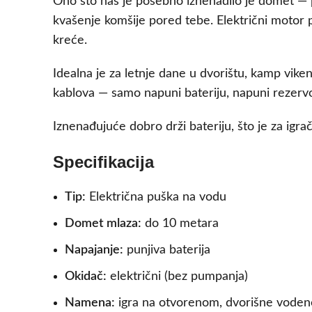
Ono što nas je posebno iznenadilo je domet — p
kvašenje komšije pored tebe. Električni moto
kreće.
Idealna je za letnje dane u dvorištu, kamp vik
kablova — samo napuni bateriju, napuni rezerv
Iznenađujuće dobro drži bateriju, što je za igra
Specifikacija
Tip:
Električna puška na vodu
Domet mlaza:
do 10 metara
Napajanje:
punjiva baterija
Okidač:
električni (bez pumpanja)
Namena:
igra na otvorenom, dvorišne voden