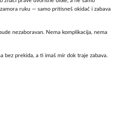
o znači prave dvorišne bitke, a ne samo
zamora ruku — samo pritisneš okidač i zabava
da bude nezaboravan. Nema komplikacija, nema
a bez prekida, a ti imaš mir dok traje zabava.