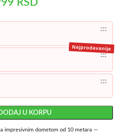
999
RSD
---
---
Najprodavanije
---
---
---
---
DODAJ U KORPU
 sa impresivnim dometom od 10 metara —