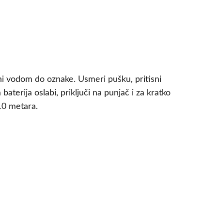
ni vodom do oznake. Usmeri pušku, pritisni
erija oslabi, priključi na punjač i za kratko
10 metara.