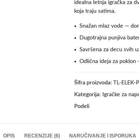
idealna letnja igračka za 
koja traju satima.
Snažan mlaz vode — do
Dugotrajna punjiva bate
Savršena za decu svih u
Odlična ideja za poklon —
Šifra proizvoda:
TL-ELEK-
Kategorija:
Igračke za napo
Podeli
OPIS
RECENZIJE (6)
NARUČIVANJE I ISPORUKA