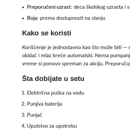
Preporučeni uzrast:
deca školskog uzrasta i st
Boja:
prema dostupnosti na stanju
Kako se koristi
Korišćenje je jednostavno kao što može biti — 
okidač i mlaz kreće automatski. Nema pumpanja,
vreme si ponovo spreman za akciju. Preporuč
Šta dobijate u setu
Električna puška na vodu
Punjiva baterija
Punjač
Uputstvo za upotrebu