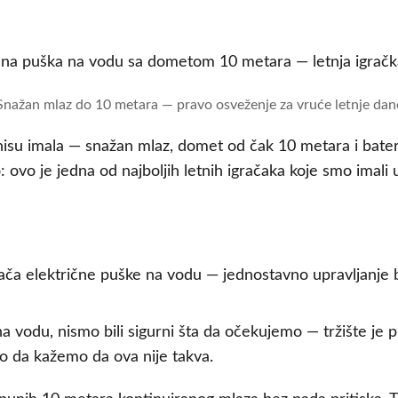
Snažan mlaz do 10 metara — pravo osveženje za vruće letnje dan
su imala — snažan mlaz, domet od čak 10 metara i baterija 
vo je jedna od najboljih letnih igračaka koje smo imali 
a vodu, nismo bili sigurni šta da očekujemo — tržište je p
o da kažemo da ova nije takva.