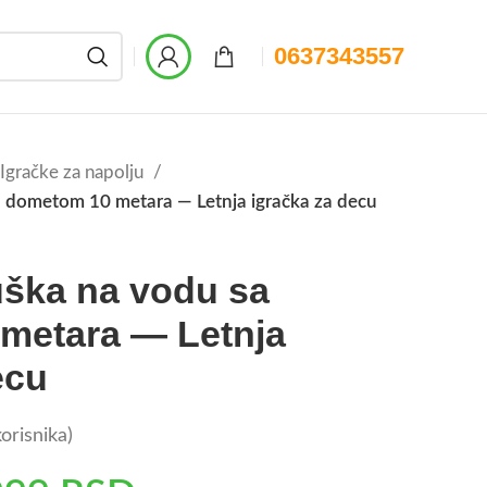
0637343557
Igračke za napolju
a dometom 10 metara — Letnja igračka za decu
uška na vodu sa
metara — Letnja
ecu
orisnika)