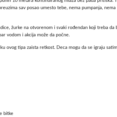
unih 10 metara kontinuiranog mlaza bez pada pritiska. T
r preuzima sav posao umesto tebe, nema pumpanja, nema 
endice, žurke na otvorenom i svaki rođendan koji treba 
oar vodom i akcija može da počne.
čku ovog tipa zaista retkost. Deca mogu da se igraju satim
e bitke