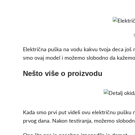
Električna puška na vodu kakvu tvoja deca još ni
smo ovaj model i možemo slobodno da kažemo: o
Nešto više o proizvodu
Kada smo prvi put videli ovu električnu pušku n
prvog dana. Nakon testiranja, možemo slobodn