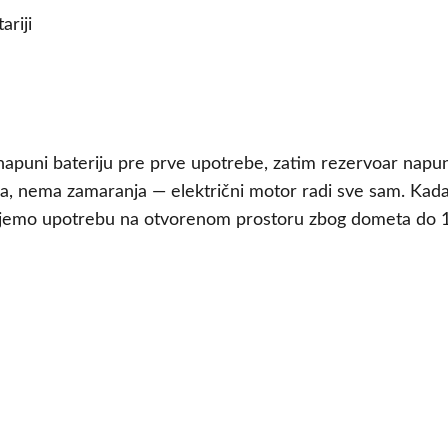
ariji
napuni bateriju pre prve upotrebe, zatim rezervoar napu
 nema zamaranja — električni motor radi sve sam. Kada bat
ujemo upotrebu na otvorenom prostoru zbog dometa do 