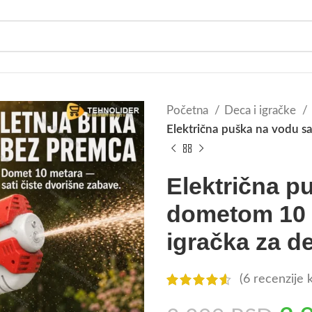
Početna
Deca i igračke
Električna puška na vodu s
Električna p
dometom 10 
igračka za d
(
6
recenzije k