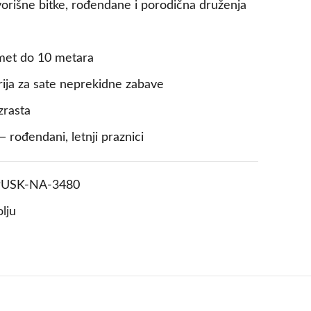
dvorišne bitke, rođendane i porodična druženja
met do 10 metara
rija za sate neprekidne zabave
zrasta
 rođendani, letnji praznici
PUSK-NA-3480
lju