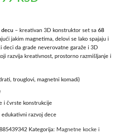
 decu
– kreativan 3D konstruktor set sa
68
ujući jakim magnetima, delovi se lako spajaju i
i deci da grade neverovatne garaže i 3D
oji razvija kreativnost, prostorno razmišljanje i
rati, trouglovi, magnetni komadi)
e
e i čvrste konstrukcije
 edukativni razvoj dece
8885439342
Kategorija:
Magnetne kocke i