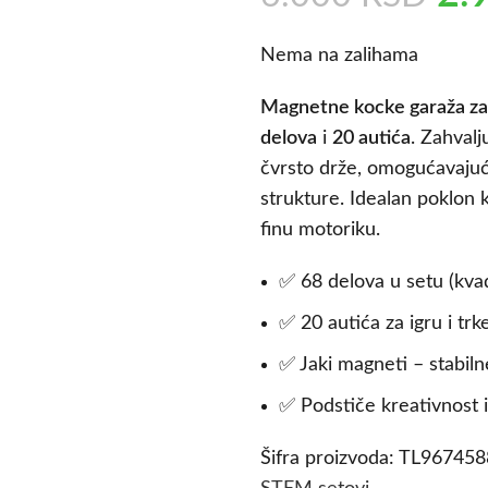
Nema na zalihama
Magnetne kocke garaža za
delova
i
20 autića
. Zahvalj
čvrsto drže, omogućavajuć
strukture. Idealan poklon k
finu motoriku.
✅ 68 delova u setu (kvad
✅ 20 autića za igru i trk
✅ Jaki magneti – stabiln
✅ Podstiče kreativnost i
Šifra proizvoda:
TL96745