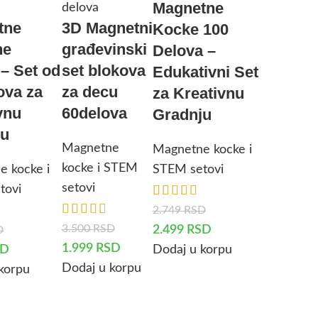
Magnetne
tne
3D Magnetni
Kocke 100
ne
građevinski
Delova –
– Set od
set blokova
Edukativni Set
ova za
za decu
za Kreativnu
vnu
60delova
Gradnju
ju
Magnetne
Magnetne kocke i
kocke i STEM
e kocke i
STEM setovi
setovi
tovi
2.749
RSD
3.500
RSD
2.499
RSD
D
1.999
RSD
SD
Dodaj u korpu
Dodaj u korpu
korpu