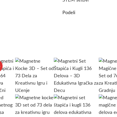
STEM setovi
Podeli
%