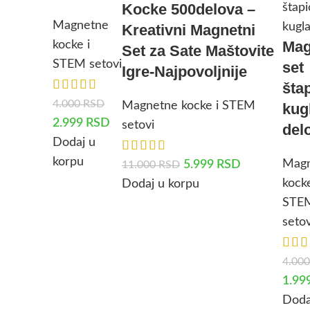
Kocke 500delova –
Magnetne
Kreativni Magnetni
Mag
kocke i
Set za Sate Maštovite
STEM setovi
set
Igre-Najpovoljnije
štap
4.000
RSD
Magnetne kocke i STEM
kugl
2.999
RSD
setovi
del
Dodaj u
korpu
Mag
5.999
RSD
11.000
RSD
kocke
Dodaj u korpu
STE
setov
4.00
1.99
Doda