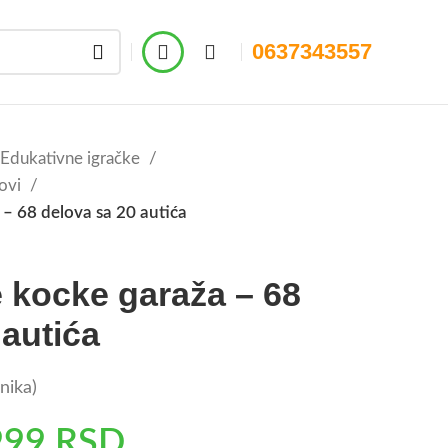
0637343557
Edukativne igračke
ovi
– 68 delova sa 20 autića
 kocke garaža – 68
 autića
nika)
999
RSD