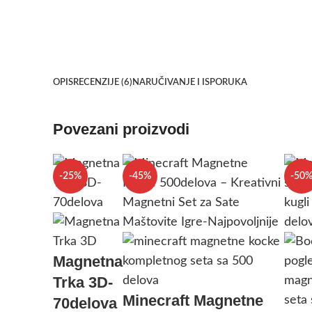
OPIS
RECENZIJE (6)
NARUČIVANJE I ISPORUKA
Povezani proizvodi
-25%
-45%
-50
Magnetna
Trka 3D-
Minecraft Magnetne
70delova