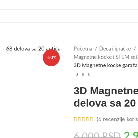
Početna
Deca i igračke
Magnetne kocke i STEM set
-50%
3D Magnetne kocke garaža 
SOLD OUT
3D Magnetne
delova sa 20
(
6
recenzije koris
2.
6.000
RSD