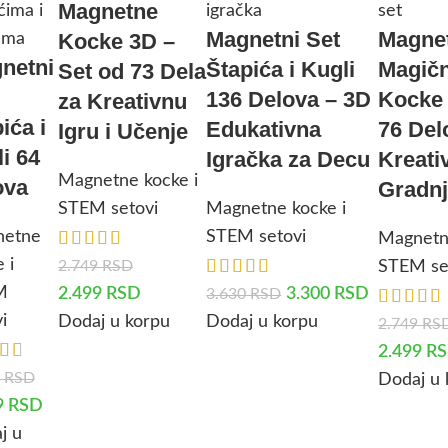
Magnetne
Magnetni Set
Magne
Kocke 3D –
netni
Štapića i Kugli
Magič
Set od 73 Dela
136 Delova – 3D
Kocke 
za Kreativnu
ića i
Edukativna
76 Del
Igru i Učenje
i 64
Igračka za Decu
Kreati
Magnetne kocke i
ova
Gradn
STEM setovi
Magnetne kocke i
netne
STEM setovi
Magnetn
 i
2.749
RSD
STEM se
M
2.499
RSD
3.300
RSD
3.630
RSD
i
Dodaj u korpu
Dodaj u korpu
2.749
RS
2.499
R
0
RSD
Dodaj u 
9
RSD
j u