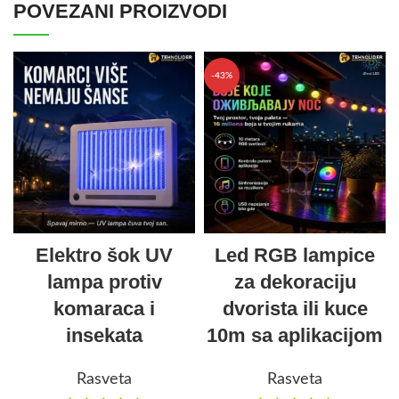
POVEZANI PROIZVODI
-43%
Elektro šok UV
Led RGB lampice
lampa protiv
za dekoraciju
komaraca i
dvorista ili kuce
insekata
10m sa aplikacijom
Rasveta
Rasveta