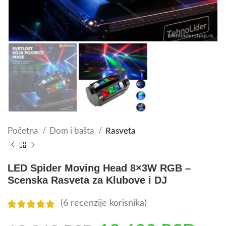
Početna
Dom i bašta
Rasveta
LED Spider Moving Head 8×3W RGB –
Scenska Rasveta za Klubove i DJ
(
6
recenzije korisnika)