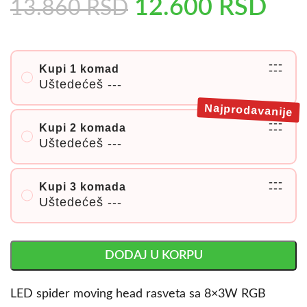
12.600
RSD
13.860
RSD
---
Kupi 1 komad
---
Uštedećeš
---
Najprodavanije
---
Kupi 2 komada
---
Uštedećeš
---
---
Kupi 3 komada
---
Uštedećeš
---
DODAJ U KORPU
LED spider moving head rasveta sa 8×3W RGB