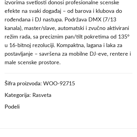
izvorima svetlosti donosi profesionalne scenske
efekte na svaki događaj – od barova i klubova do
rođendana i DJ nastupa. Podržava DMX (7/13
kanala), master/slave, automatski i zvučno aktivirani
režim rada, sa preciznim pan/tilt pokretima od 135°
u 16-bitnoj rezoluciji. Kompaktna, lagana i laka za
postavljanje – savršena za mobilne DJ-eve, rentere i
male scenske prostore.
Šifra proizvoda:
WOO-92715
Kategorija:
Rasveta
Podeli