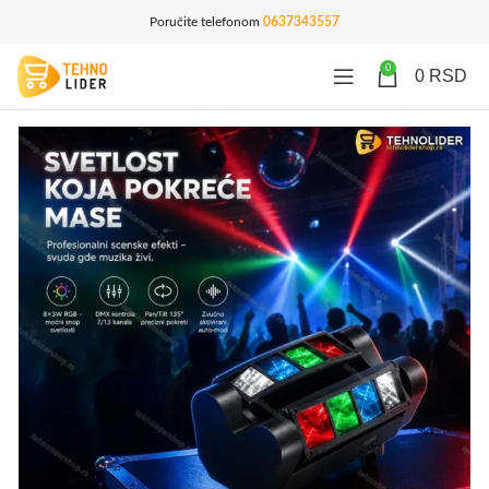
Poručite telefonom
0637343557
0
0
RSD