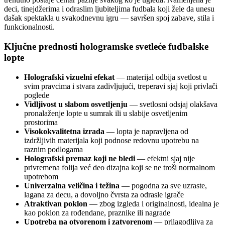
deci, tinejdžerima i odraslim ljubiteljima fudbala koji žele da unesu
dašak spektakla u svakodnevnu igru — savršen spoj zabave, stila i
funkcionalnosti.
Ključne prednosti hologramske svetleće fudbalske
lopte
Holografski vizuelni efekat
— materijal odbija svetlost u
svim pravcima i stvara zadivljujući, treperavi sjaj koji privlači
poglede
Vidljivost u slabom osvetljenju
— svetlosni odsjaj olakšava
pronalaženje lopte u sumrak ili u slabije osvetljenim
prostorima
Visokokvalitetna izrada
— lopta je napravljena od
izdržljivih materijala koji podnose redovnu upotrebu na
raznim podlogama
Holografski premaz koji ne bledi
— efektni sjaj nije
privremena folija već deo dizajna koji se ne troši normalnom
upotrebom
Univerzalna veličina i težina
— pogodna za sve uzraste,
lagana za decu, a dovoljno čvrsta za odrasle igrače
Atraktivan poklon
— zbog izgleda i originalnosti, idealna je
kao poklon za rođendane, praznike ili nagrade
Upotreba na otvorenom i zatvorenom
— prilagodljiva za