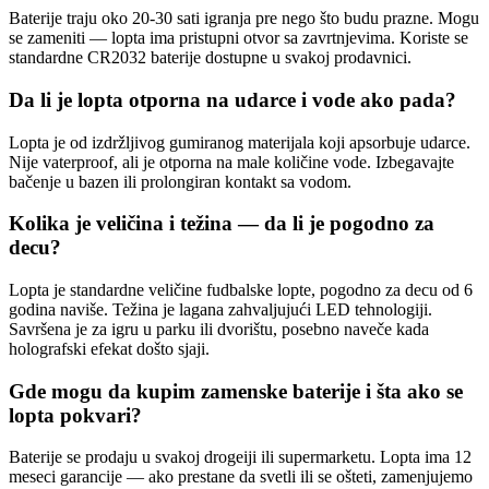
Baterije traju oko 20-30 sati igranja pre nego što budu prazne. Mogu
se zameniti — lopta ima pristupni otvor sa zavrtnjevima. Koriste se
standardne CR2032 baterije dostupne u svakoj prodavnici.
Da li je lopta otporna na udarce i vode ako pada?
Lopta je od izdržljivog gumiranog materijala koji apsorbuje udarce.
Nije vaterproof, ali je otporna na male količine vode. Izbegavajte
bačenje u bazen ili prolongiran kontakt sa vodom.
Kolika je veličina i težina — da li je pogodno za
decu?
Lopta je standardne veličine fudbalske lopte, pogodno za decu od 6
godina naviše. Težina je lagana zahvaljujući LED tehnologiji.
Savršena je za igru u parku ili dvorištu, posebno naveče kada
holografski efekat došto sjaji.
Gde mogu da kupim zamenske baterije i šta ako se
lopta pokvari?
Baterije se prodaju u svakoj drogeiji ili supermarketu. Lopta ima 12
meseci garancije — ako prestane da svetli ili se ošteti, zamenjujemo