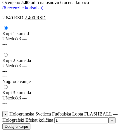
Ocenjeno
5.00
od 5 na osnovu
6
ocena kupaca
(
6
recenzije korisnika)
2.640
RSD
2.400
RSD
Kupi 1 komad
Uštedećeš
---
---
---
Kupi 2 komada
Uštedećeš
---
---
---
Najprodavanije
Kupi 3 komada
Uštedećeš
---
---
---
Hologramska Svetleća Fudbalska Lopta FLASHBALL —
Holografski Efekat količina
Dodaj u korpu