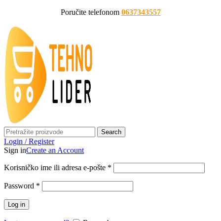
Poručite telefonom
0637343557
Search
Login / Register
Sign in
Create an Account
Korisničko ime ili adresa e-pošte
*
Password
*
Log in