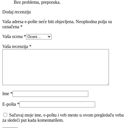
Bez problema, preporuka.
Dodaj recenziju
Vaša adresa e-pošte neće biti objavljena.
Neophodna polja su
označena
*
Vaša ocena
*
Vaša recenzija
*
Ime
*
E-pošta
*
Sačuvaj moje ime, e-poštu i veb mesto u ovom pregledaču veba
za sledeći put kada komentarišem.