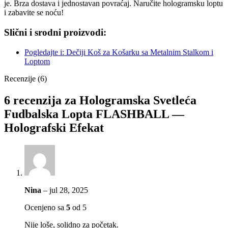
je. Brza dostava i jednostavan povraćaj. Naručite hologramsku loptu
i zabavite se noću!
Slični i srodni proizvodi:
Pogledajte i: Dečiji Koš za Košarku sa Metalnim Stalkom i
Loptom
Recenzije (6)
6 recenzija za
Hologramska Svetleća
Fudbalska Lopta FLASHBALL —
Holografski Efekat
Nina
–
jul 28, 2025
Ocenjeno sa
5
od 5
Nije loše, solidno za početak.