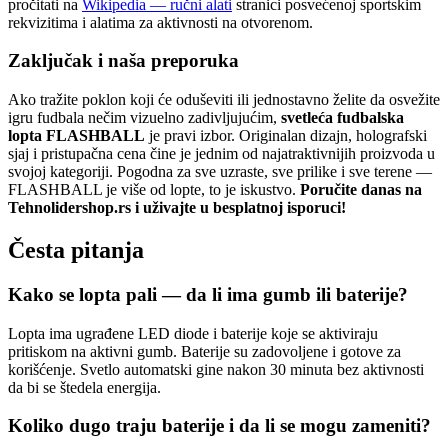
pročitati na
Wikipedia — ručni alati
stranici posvećenoj sportskim
rekvizitima i alatima za aktivnosti na otvorenom.
Zaključak i naša preporuka
Ako tražite poklon koji će oduševiti ili jednostavno želite da osvežite
igru fudbala nečim vizuelno zadivljujućim,
svetleća fudbalska
lopta FLASHBALL
je pravi izbor. Originalan dizajn, holografski
sjaj i pristupačna cena čine je jednim od najatraktivnijih proizvoda u
svojoj kategoriji. Pogodna za sve uzraste, sve prilike i sve terene —
FLASHBALL je više od lopte, to je iskustvo.
Poručite danas na
Tehnolidershop.rs i uživajte u besplatnoj isporuci!
Česta pitanja
Kako se lopta pali — da li ima gumb ili baterije?
Lopta ima ugrađene LED diode i baterije koje se aktiviraju
pritiskom na aktivni gumb. Baterije su zadovoljene i gotove za
korišćenje. Svetlo automatski gine nakon 30 minuta bez aktivnosti
da bi se štedela energija.
Koliko dugo traju baterije i da li se mogu zameniti?