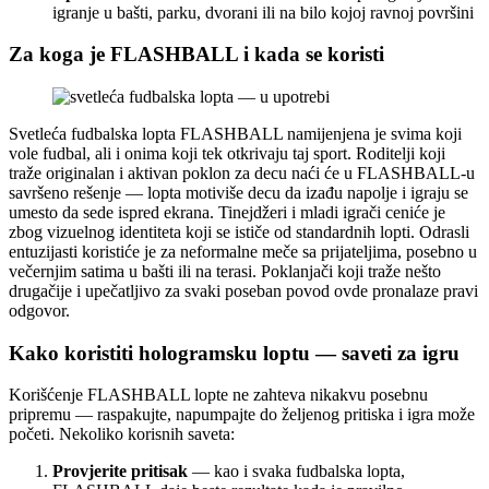
igranje u bašti, parku, dvorani ili na bilo kojoj ravnoj površini
Za koga je FLASHBALL i kada se koristi
Svetleća fudbalska lopta FLASHBALL namijenjena je svima koji
vole fudbal, ali i onima koji tek otkrivaju taj sport. Roditelji koji
traže originalan i aktivan poklon za decu naći će u FLASHBALL-u
savršeno rešenje — lopta motiviše decu da izađu napolje i igraju se
umesto da sede ispred ekrana. Tinejdžeri i mladi igrači ceniće je
zbog vizuelnog identiteta koji se ističe od standardnih lopti. Odrasli
entuzijasti koristiće je za neformalne meče sa prijateljima, posebno u
večernjim satima u bašti ili na terasi. Poklanjači koji traže nešto
drugačije i upečatljivo za svaki poseban povod ovde pronalaze pravi
odgovor.
Kako koristiti hologramsku loptu — saveti za igru
Korišćenje FLASHBALL lopte ne zahteva nikakvu posebnu
pripremu — raspakujte, napumpajte do željenog pritiska i igra može
početi. Nekoliko korisnih saveta:
Provjerite pritisak
— kao i svaka fudbalska lopta,