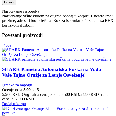
Naručivanje i isporuka
Naručivanje vršite klikom na dugme "dodaj u korpu". Unesete Ime i
prezime, adresu i broj telefona. Rok za isporuku je 1-3 dana sa BEX
kurirskom službom.
Povezani proizvodi
-45%
SHARK Pametna Automatska Puška na Vodu –
Vaše Tajno Oružje za Letnje Osveženje!
Igračke za napolju
Ocenjeno sa
5.00
od 5
5.500
RSD
Originalna cena je bila: 5.500 RSD.
2.999
RSD
Trenutna
cena je: 2.999 RSD.
Dodaj u korpu