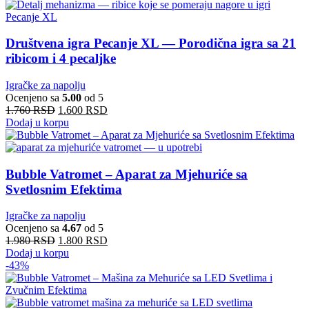
Društvena igra Pecanje XL — Porodična igra sa 21
ribicom i 4 pecaljke
Igračke za napolju
Ocenjeno sa
5.00
od 5
1.760
RSD
1.600
RSD
Dodaj u korpu
Bubble Vatromet – Aparat za Mjehuriće sa
Svetlosnim Efektima
Igračke za napolju
Ocenjeno sa
4.67
od 5
1.980
RSD
1.800
RSD
Dodaj u korpu
-43%