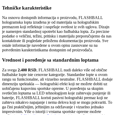
Tehničke karakteristike
Na osnovu dostupnih informacija o proizvodu, FLASHBALL
hologramska lopta izrađena je od materijala sa holografskim
premazom koji reflektuje i raspršuje svetlost iz svih uglova. Dizajn
je namenjen standardnoj upotrebi kao fudbalska lopta. Za precizne
podatke o veličini, težini, pritisku i materijalu preporučujemo da nas
kontaktirate ili pogledate priloženu dokumentaciju proizvoda. Sve
ostale informacije navedene u ovom opisu zasnovane su na
potvrđenim karakteristikama dostupnim od proizvođača.
Vrednost i poređenje sa standardnim loptama
Za svega
2.400 RSD
, FLASHBALL nudi daleko više od obične
fudbalske lopte iste cenovne kategorije. Standardne lopte u ovom
rangu su funkcionalne, ali vizuelno neutralne. FLASHBALL dodaje
dimenziju spektakla — holografski efekt koji ne možete dobiti uz
uobičajenu kupovinu sportske opreme. U poređenju sa skupim
svetlećim loptama sa LED tehnologijom koje zahtevaju punjenje ili
baterije, FLASHBALL koristi pasivni holografski premaz koji ne
zahteva nikakvo napajanje i nema delova koji se mogu pokvariti. To
ga čini praktičnijim, jeftinijim za održavanje i vizuelno jednako
impresivnim. Više o istoriji i vrstama sportske opreme možete