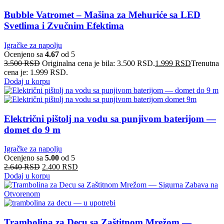
Bubble Vatromet – Mašina za Mehuriće sa LED
Svetlima i Zvučnim Efektima
Igračke za napolju
Ocenjeno sa
4.67
od 5
3.500
RSD
Originalna cena je bila: 3.500 RSD.
1.999
RSD
Trenutna
cena je: 1.999 RSD.
Dodaj u korpu
Električni pištolj na vodu sa punjivom baterijom —
domet do 9 m
Igračke za napolju
Ocenjeno sa
5.00
od 5
2.640
RSD
2.400
RSD
Dodaj u korpu
Trambolina za Decu sa Zaštitnom Mrežom —