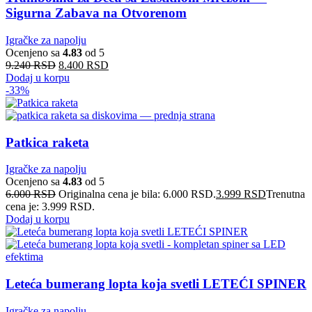
Sigurna Zabava na Otvorenom
Igračke za napolju
Ocenjeno sa
4.83
od 5
9.240
RSD
8.400
RSD
Dodaj u korpu
-33%
Patkica raketa
Igračke za napolju
Ocenjeno sa
4.83
od 5
6.000
RSD
Originalna cena je bila: 6.000 RSD.
3.999
RSD
Trenutna
cena je: 3.999 RSD.
Dodaj u korpu
Leteća bumerang lopta koja svetli LETEĆI SPINER
Igračke za napolju