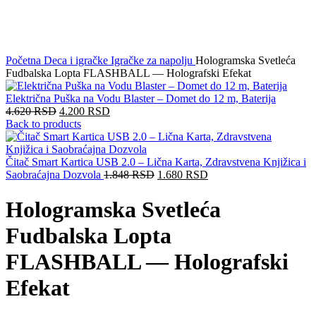
Početna
Deca i igračke
Igračke za napolju
Hologramska Svetleća
Fudbalska Lopta FLASHBALL — Holografski Efekat
Električna Puška na Vodu Blaster – Domet do 12 m, Baterija
4.620
RSD
4.200
RSD
Back to products
Čitač Smart Kartica USB 2.0 – Lična Karta, Zdravstvena Knjižica i
Saobraćajna Dozvola
1.848
RSD
1.680
RSD
Hologramska Svetleća
Fudbalska Lopta
FLASHBALL — Holografski
Efekat