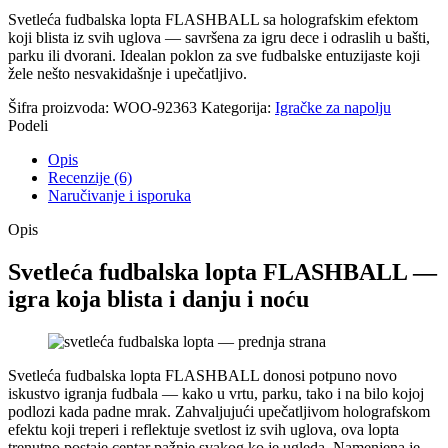
Svetleća fudbalska lopta FLASHBALL sa holografskim efektom
koji blista iz svih uglova — savršena za igru dece i odraslih u bašti,
parku ili dvorani. Idealan poklon za sve fudbalske entuzijaste koji
žele nešto nesvakidašnje i upečatljivo.
Šifra proizvoda:
WOO-92363
Kategorija:
Igračke za napolju
Podeli
Opis
Recenzije (6)
Naručivanje i isporuka
Opis
Svetleća fudbalska lopta FLASHBALL —
igra koja blista i danju i noću
Svetleća fudbalska lopta FLASHBALL donosi potpuno novo
iskustvo igranja fudbala — kako u vrtu, parku, tako i na bilo kojoj
podlozi kada padne mrak. Zahvaljujući upečatljivom holografskom
efektu koji treperi i reflektuje svetlost iz svih uglova, ova lopta
trenutno postaje centar pažnje svakog ko je ugleda. Namenjena je