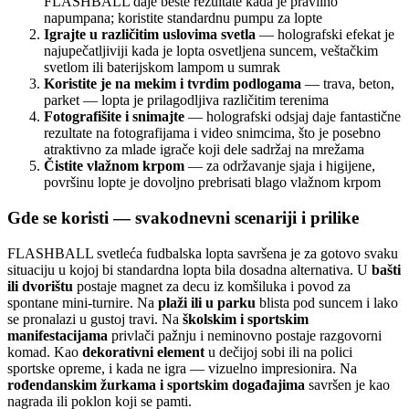
FLASHBALL daje beste rezultate kada je pravilno
napumpana; koristite standardnu pumpu za lopte
Igrajte u različitim uslovima svetla
— holografski efekat je
najupečatljiviji kada je lopta osvetljena suncem, veštačkim
svetlom ili baterijskom lampom u sumrak
Koristite je na mekim i tvrdim podlogama
— trava, beton,
parket — lopta je prilagodljiva različitim terenima
Fotografišite i snimajte
— holografski odsjaj daje fantastične
rezultate na fotografijama i video snimcima, što je posebno
atraktivno za mlade igrače koji dele sadržaj na mrežama
Čistite vlažnom krpom
— za održavanje sjaja i higijene,
površinu lopte je dovoljno prebrisati blago vlažnom krpom
Gde se koristi — svakodnevni scenariji i prilike
FLASHBALL svetleća fudbalska lopta savršena je za gotovo svaku
situaciju u kojoj bi standardna lopta bila dosadna alternativa. U
bašti
ili dvorištu
postaje magnet za decu iz komšiluka i povod za
spontane mini-turnire. Na
plaži ili u parku
blista pod suncem i lako
se pronalazi u gustoj travi. Na
školskim i sportskim
manifestacijama
privlači pažnju i neminovno postaje razgovorni
komad. Kao
dekorativni element
u dečijoj sobi ili na polici
sportske opreme, i kada ne igra — vizuelno impresionira. Na
rođendanskim žurkama i sportskim događajima
savršen je kao
nagrada ili poklon koji se pamti.