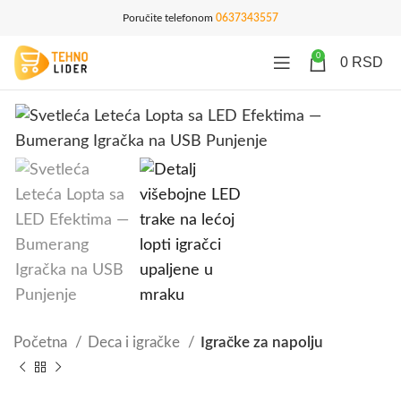
Poručite telefonom
0637343557
0
0
RSD
Početna
Deca i igračke
Igračke za napolju