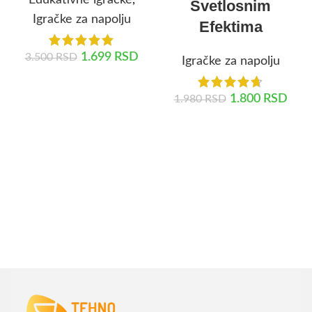
Edukativne igračke
,
Svetlosnim
Igračke za napolju
Efektima
1.699
RSD
3.500
RSD
Igračke za napolju
DODAJ U KORPU
1.800
RSD
1.980
RSD
DODAJ U KORPU