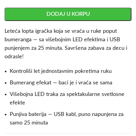
DODAJ U KORPU
Leteća lopta igračka koja se vraća u ruke poput
bumeranga — sa višebojnim LED efektima i USB
punjenjem za 25 minuta. Savršena zabava za decu i
odrasle!
Kontroliši let jednostavnim pokretima ruku
Bumerang efekat — baci je i vraća se sama
Višebojna LED traka za spektakularne svetlosne
efekte
Punjiva baterija — USB kabl, puno napunjena za
samo 25 minuta