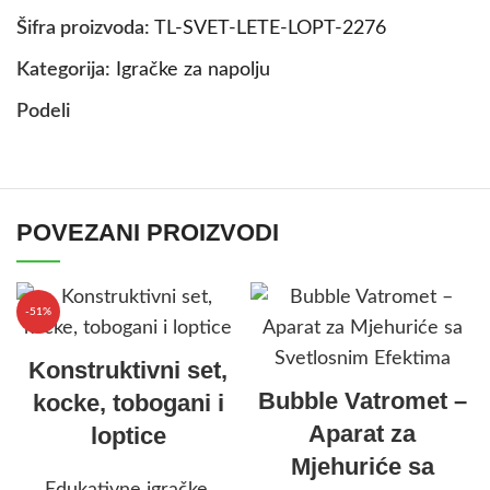
Šifra proizvoda:
TL-SVET-LETE-LOPT-2276
Kategorija:
Igračke za napolju
Podeli
POVEZANI PROIZVODI
-51%
Konstruktivni set,
Bubble Vatromet –
kocke, tobogani i
Aparat za
loptice
Mjehuriće sa