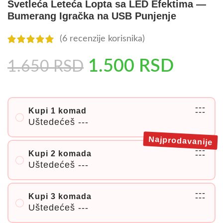
Svetleća Leteća Lopta sa LED Efektima —
Bumerang Igračka na USB Punjenje
(
6
recenzije korisnika)
1.500
RSD
1.650
RSD
---
Kupi 1 komad
---
Uštedećeš
---
Najprodavanije
---
Kupi 2 komada
---
Uštedećeš
---
---
Kupi 3 komada
---
Uštedećeš
---