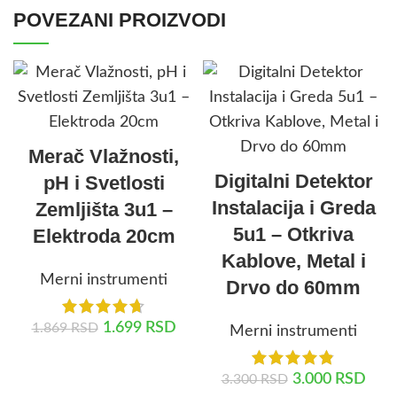
POVEZANI PROIZVODI
Merač Vlažnosti,
Digitalni Detektor
pH i Svetlosti
Instalacija i Greda
Zemljišta 3u1 –
5u1 – Otkriva
Elektroda 20cm
Kablove, Metal i
Merni instrumenti
Drvo do 60mm
1.699
RSD
1.869
RSD
Merni instrumenti
DODAJ U KORPU
3.000
RSD
3.300
RSD