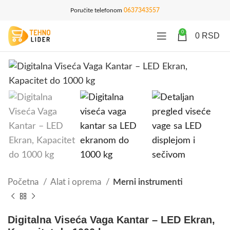
Poručite telefonom
0637343557
0
0
RSD
Početna
Alat i oprema
Merni instrumenti
Digitalna Viseća Vaga Kantar – LED Ekran,