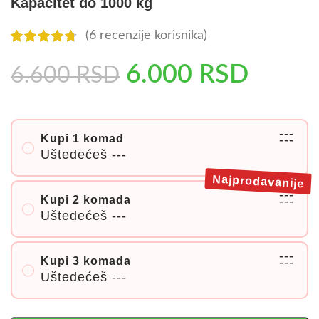
Kapacitet do 1000 kg
(
6
recenzije korisnika)
6.000
RSD
6.600
RSD
---
Kupi 1 komad
---
Uštedećeš
---
Najprodavanije
---
Kupi 2 komada
---
Uštedećeš
---
---
Kupi 3 komada
---
Uštedećeš
---