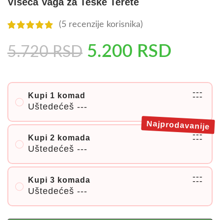
Viseća Vaga za Teške Terete
(
5
recenzije korisnika)
5.200
RSD
5.720
RSD
---
Kupi 1 komad
---
Uštedećeš
---
Najprodavanije
---
Kupi 2 komada
---
Uštedećeš
---
---
Kupi 3 komada
---
Uštedećeš
---