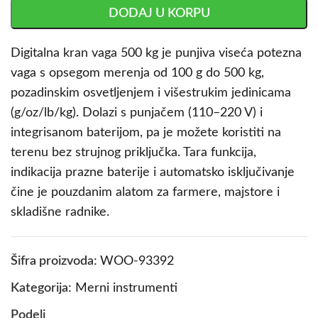
DODAJ U KORPU
Digitalna kran vaga 500 kg je punjiva viseća potezna
vaga s opsegom merenja od 100 g do 500 kg,
pozadinskim osvetljenjem i višestrukim jedinicama
(g/oz/lb/kg). Dolazi s punjačem (110–220 V) i
integrisanom baterijom, pa je možete koristiti na
terenu bez strujnog priključka. Tara funkcija,
indikacija prazne baterije i automatsko isključivanje
čine je pouzdanim alatom za farmere, majstore i
skladišne radnike.
Šifra proizvoda:
WOO-93392
Kategorija:
Merni instrumenti
Podeli