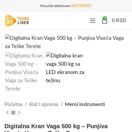
Poručite telefonom
0637343557
0
0
RSD
Početna
Alat i oprema
Merni instrumenti
Digitalna Kran Vaga 500 kg – Punjiva