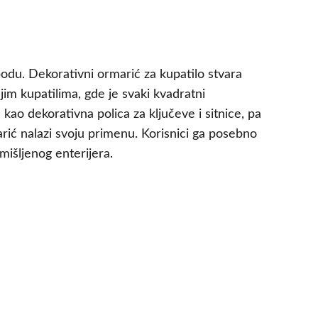
 podu. Dekorativni ormarić za kupatilo stvara
m kupatilima, gde je svaki kvadratni
 kao dekorativna polica za ključeve i sitnice, pa
rić nalazi svoju primenu. Korisnici ga posebno
mišljenog enterijera.