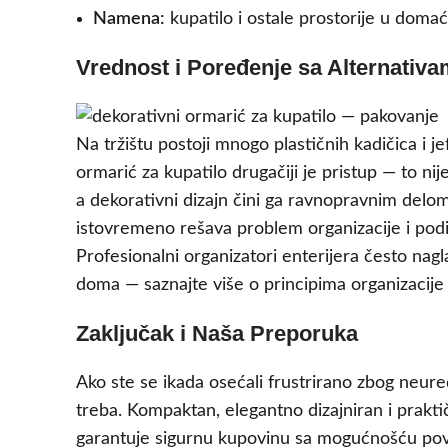
Namena:
kupatilo i ostale prostorije u domać
Vrednost i Poređenje sa Alternativ
Na tržištu postoji mnogo plastičnih kadičica i je
ormarić za kupatilo drugačiji je pristup — to ni
a dekorativni dizajn čini ga ravnopravnim delo
istovremeno rešava problem organizacije i podi
Profesionalni organizatori enterijera često nag
doma — saznajte više o principima organizacij
Zaključak i Naša Preporuka
Ako ste se ikada osećali frustrirano zbog neure
treba. Kompaktan, elegantno dizajniran i prakti
garantuje sigurnu kupovinu sa mogućnošću pov