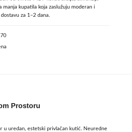
a manja kupatila koja zaslužuju moderan i
z dostavu za 1–2 dana.
70
ena
nom Prostoru
tor u uredan, estetski privlačan kutić. Neuredne