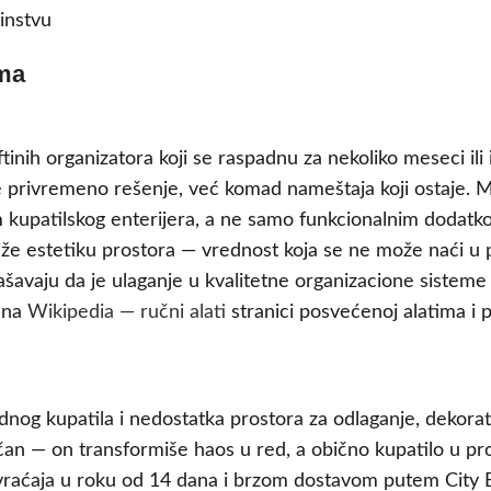
instvu
ama
ftinih organizatora koji se raspadnu za nekoliko meseci ili
je privremeno rešenje, već komad nameštaja koji ostaje. MD
m kupatilskog enterijera, a ne samo funkcionalnim dodatk
že estetiku prostora — vrednost koja se ne može naći u p
lašavaju da je ulaganje u kvalitetne organizacione sistem
e na
Wikipedia — ručni alati
stranici posvećenoj alatima i 
dnog kupatila i nedostatka prostora za odlaganje, dekora
čan — on transformiše haos u red, a obično kupatilo u pro
raćaja u roku od 14 dana i brzom dostavom putem City E