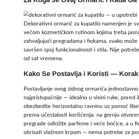
Dekorativni ormarić za kupatilo namenjen je s
većom kozmetičkom rutinom kojima treba jasna p
zahvaljujući pregradama i fiokama, svako može i
savršen spoj funkcionalnosti i stila. Nije pot
od sat vremena.
Kako Se Postavlja i Koristi — Kora
Postavljanje ovog zidnog ormarića jednostavno 
najpristupačnije — idealno u visini ruke, pored il
obezbedite horizontalnu ravninu uz pomoć libel
prema učestalosti korišćenja: na gornju otvorenu
pregrade odložite parfeme i veće bočice, a u fi
obrisati vlažnom krpom — nema potrebe za pos