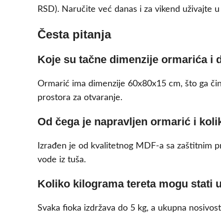
RSD). Naručite već danas i za vikend uživajte 
Česta pitanja
Koje su tačne dimenzije ormarića i da
Ormarić ima dimenzije 60x80x15 cm, što ga čini
prostora za otvaranje.
Od čega je napravljen ormarić i koli
Izrađen je od kvalitetnog MDF-a sa zaštitnim p
vode iz tuša.
Koliko kilograma tereta mogu stati u
Svaka fioka izdržava do 5 kg, a ukupna nosivost o