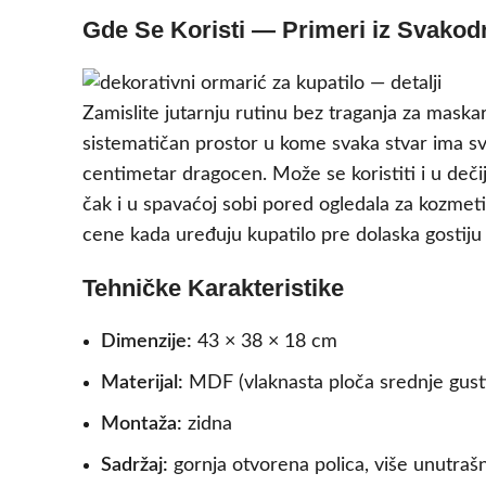
Gde Se Koristi — Primeri iz Svakod
Zamislite jutarnju rutinu bez traganja za maskar
sistematičan prostor u kome svaka stvar ima sv
centimetar dragocen. Može se koristiti i u dečij
čak i u spavaćoj sobi pored ogledala za kozmeti
cene kada uređuju kupatilo pre dolaska gostiju 
Tehničke Karakteristike
Dimenzije:
43 × 38 × 18 cm
Materijal:
MDF (vlaknasta ploča srednje gust
Montaža:
zidna
Sadržaj:
gornja otvorena polica, više unutrašn