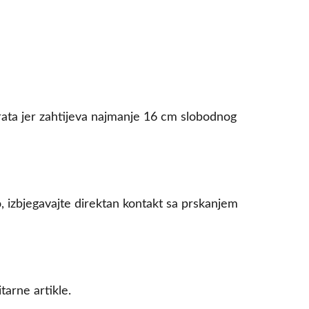
rata jer zahtijeva najmanje 16 cm slobodnog
, izbjegavajte direktan kontakt sa prskanjem
tarne artikle.