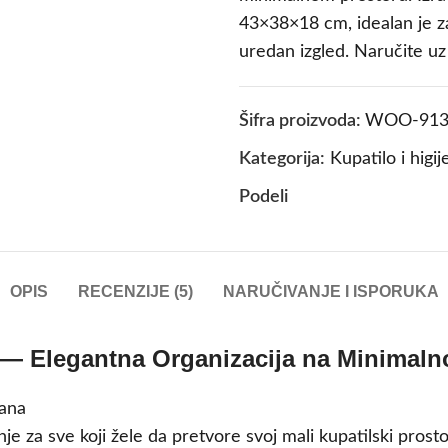
43×38×18 cm, idealan je z
uredan izgled. Naručite u
Šifra proizvoda:
WOO-913
Kategorija:
Kupatilo i higij
Podeli
OPIS
RECENZIJE (5)
NARUČIVANJE I ISPORUKA
o — Elegantna Organizacija na Minimal
je za sve koji žele da pretvore svoj mali kupatilski pros