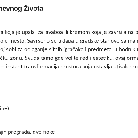
nevnog Života
a koja je upala iza lavaboa ili kremom koja je završila na
oje mesto. Savršeno se uklapa u gradske stanove sa manji
oj sobi za odlaganje sitnih igračaka i predmeta, u hodniku
čku zonu. Svuda tamo gde volite red i estetiku, ovaj orma
— instant transformacija prostora koja ostavlja utisak pro
ine)
jih pregrada, dve fioke