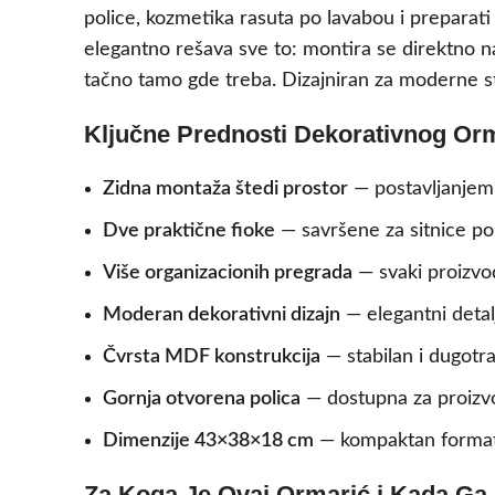
police, kozmetika rasuta po lavabou i preparat
elegantno rešava sve to: montira se direktno na
tačno tamo gde treba. Dizajniran za moderne sta
Ključne Prednosti Dekorativnog Orm
Zidna montaža štedi prostor
— postavljanjem 
Dve praktične fioke
— savršene za sitnice pop
Više organizacionih pregrada
— svaki proizvod
Moderan dekorativni dizajn
— elegantni detalji
Čvrsta MDF konstrukcija
— stabilan i dugotr
Gornja otvorena polica
— dostupna za proizvo
Dimenzije 43×38×18 cm
— kompaktan format k
Za Koga Je Ovaj Ormarić i Kada Ga K