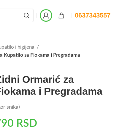
0637343557
patilo i higijena
za Kupatilo sa Fiokama i Pregradama
Zidni Ormarić za
Fiokama i Pregradama
orisnika)
790
RSD