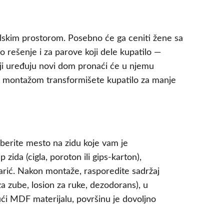
lskim prostorom. Posebno će ga ceniti žene sa
 rešenje i za parove koji dele kupatilo —
koji uređuju novi dom pronaći će u njemu
om montažom transformišete kupatilo za manje
berite mesto na zidu koje vam je
 zida (cigla, poroton ili gips-karton),
arić. Nakon montaže, rasporedite sadržaj
za zube, losion za ruke, dezodorans), u
ući MDF materijalu, površinu je dovoljno