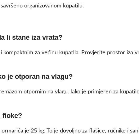
u savršeno organizovanom kupatilu.
 li stane iza vrata?
 kompaktnim za većinu kupatila. Provjerite prostor iza v
ko je otporan na vlagu?
remazom otpornim na vlagu. Iako je primjeren za kupatilo
 fioke?
rmarića je 25 kg. To je dovoljno za flašice, ručnike i sani