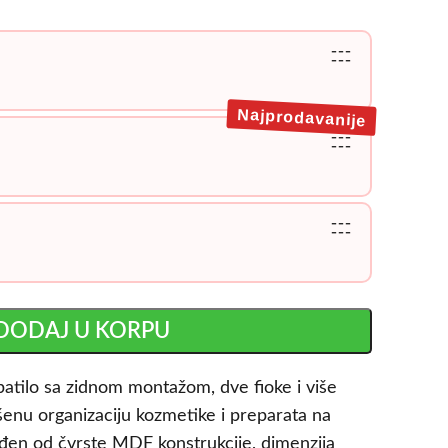
---
---
Najprodavanije
---
---
---
---
DODAJ U KORPU
atilo sa zidnom montažom, dve fioke i više
nu organizaciju kozmetike i preparata na
đen od čvrste MDF konstrukcije, dimenzija