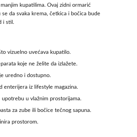
 manjim kupatilima. Ovaj zidni ormarić
u se da svaka krema, četkica i bočica bude
 stil.
to vizuelno uvećava kupatilo.
arata koje ne želite da izlažete.
oje uredno i dostupno.
d enterijera iz lifestyle magazina.
u upotrebu u vlažnim prostorijama.
asta za zube ili bočice tečnog sapuna.
inira prostorom.