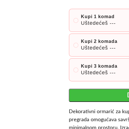
Kupi 1 komad
Uštedećeš
---
Kupi 2 komada
Uštedećeš
---
Kupi 3 komada
Uštedećeš
---
Dekorativni ormarić za kup
pregrada omogućava savrše
minimalnom prostoru. Izra