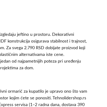
 izgledaju jeftino u prostoru. Dekorativni
F konstrukcija osigurava stabilnost i trajnost,
om. Za svega 2.790 RSD dobijate proizvod koji
lastičnim alternativama iste cene.
e jedan od najpametnijih poteza pri uređenju
projektima za dom.
tivni ormarić za kupatilo je upravo ono što vam
stor kojim ćete se ponositi. Tehnolidershop.rs
xpress servisa (1–2 radna dana, dostava 390