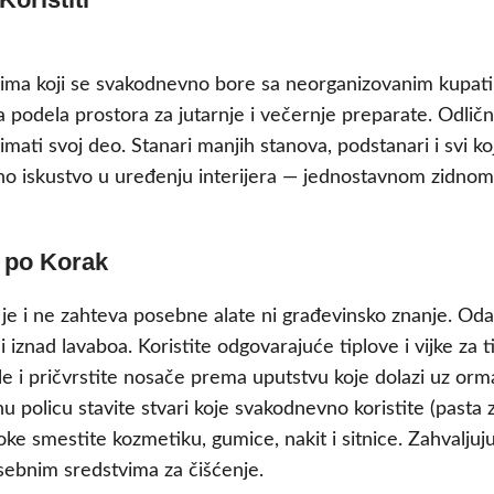
vima koji se svakodnevno bore sa neorganizovanim kupati
odela prostora za jutarnje i večernje preparate. Odlično
mati svoj deo. Stanari manjih stanova, podstanari i svi 
rebno iskustvo u uređenju interijera — jednostavnom zidn
k po Korak
je i ne zahteva posebne alate ni građevinsko znanje. Oda
i iznad lavaboa. Koristite odgovarajuće tiplove i vijke za tip
e i pričvrstite nosače prema uputstvu koje dolazi uz orm
 policu stavite stvari koje svakodnevno koristite (pasta 
oke smestite kozmetiku, gumice, nakit i sitnice. Zahvaljuj
ebnim sredstvima za čišćenje.