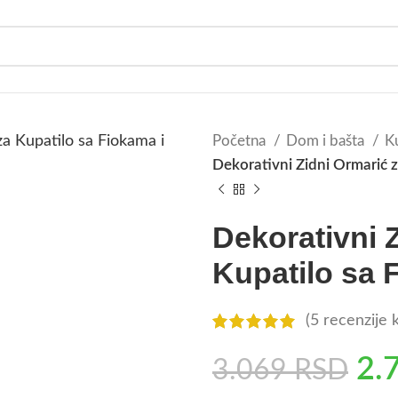
Početna
Dom i bašta
Ku
Dekorativni Zidni Ormarić 
Dekorativni 
Kupatilo sa 
(
5
recenzije k
2.
3.069
RSD