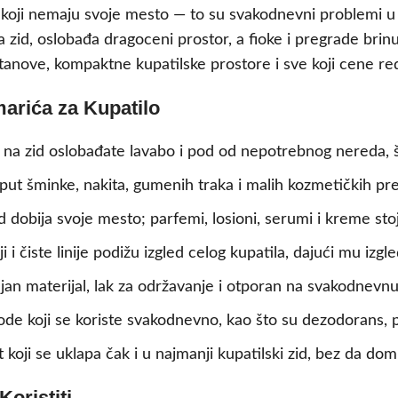
i koji nemaju svoje mesto — to su svakodnevni problemi u
 zid, oslobađa dragoceni prostor, a fioke i pregrade brin
nove, kompaktne kupatilske prostore i sve koji cene red i
arića za Kupatilo
na zid oslobađate lavabo i pod od nepotrebnog nereda, š
ut šminke, nakita, gumenih traka i malih kozmetičkih prep
 dobija svoje mesto; parfemi, losioni, serumi i kreme st
 i čiste linije podižu izgled celog kupatila, dajući mu izgle
ajan materijal, lak za održavanje i otporan na svakodnevn
de koji se koriste svakodnevno, kao što su dezodorans, p
oji se uklapa čak i u najmanji kupatilski zid, bez da dom
oristiti