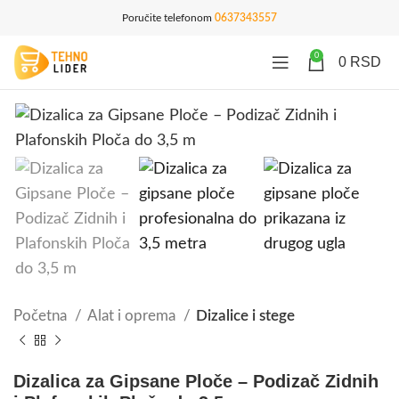
Poručite telefonom
0637343557
0
0
RSD
Početna
Alat i oprema
Dizalice i stege
Dizalica za Gipsane Ploče – Podizač Zidnih