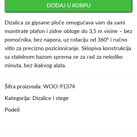
DODAJ U KORPU
Dizalica za gipsane ploče omogućava vam da sami
montirate plafon i zidne obloge do 3,5 m visine – bez
pomoćnika, bez napora, uz rotaciju od 360° i ručno
vitlo za precizno pozicioniranje. Sklopiva konstrukcija
sa stabilnom bazom sprema se za rad za nekoliko
minuta, bez ikakvog alata.
Šifra proizvoda:
WOO-91374
Kategorija:
Dizalice i stege
Podeli