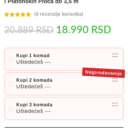
i Plafonskih Ploča do 3,5 m
(
6
recenzije korisnika)
18.990
RSD
20.889
RSD
---
Kupi 1 komad
---
Uštedećeš
---
Najprodavanije
---
Kupi 2 komada
---
Uštedećeš
---
---
Kupi 3 komada
---
Uštedećeš
---