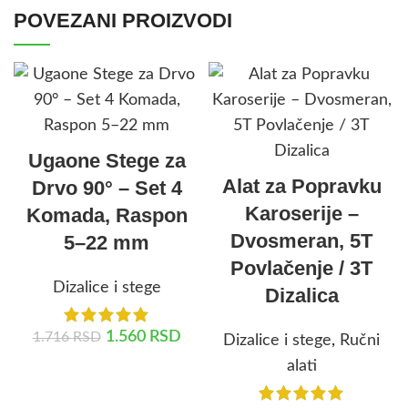
POVEZANI PROIZVODI
Ugaone Stege za
Alat za Popravku
Drvo 90° – Set 4
Karoserije –
Komada, Raspon
Dvosmeran, 5T
5–22 mm
Povlačenje / 3T
Dizalice i stege
Dizalica
1.560
RSD
1.716
RSD
Dizalice i stege
,
Ručni
alati
DODAJ U KORPU