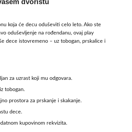
vašem dvorištu
 koja će decu oduševiti celo leto. Ako ste
ravo oduševljenje na rođendanu, ovaj play
iše dece istovremeno – uz tobogan, prskalice i
ljan za uzrast koji mu odgovara.
iz tobogan.
jno prostora za prskanje i skakanje.
rastu dece.
datnom kupovinom rekvizita.