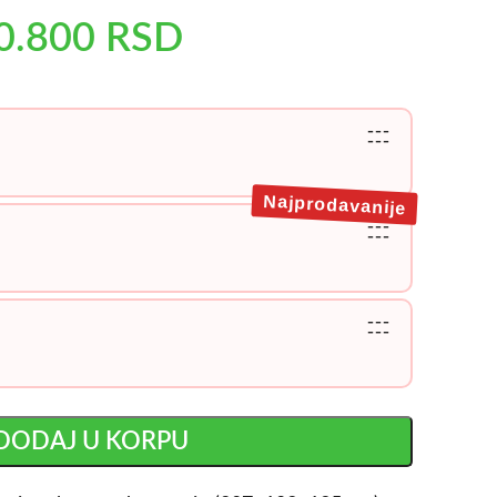
0.800
RSD
---
---
Najprodavanije
---
---
---
---
DODAJ U KORPU