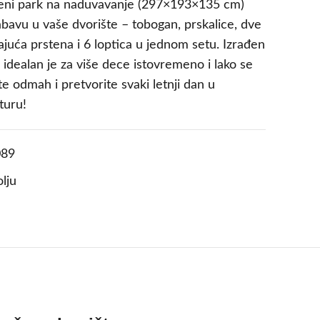
eni park na naduvavanje (297×193×135 cm)
bavu u vaše dvorište – tobogan, prskalice, dve
juća prstena i 6 loptica u jednom setu. Izrađen
 idealan je za više dece istovremeno i lako se
te odmah i pretvorite svaki letnji dan u
turu!
89
lju