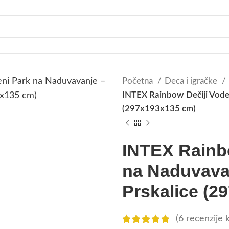
Početna
Deca i igračke
INTEX Rainbow Dečiji Voden
(297x193x135 cm)
INTEX Rainbo
na Naduvava
Prskalice (2
(
6
recenzije k