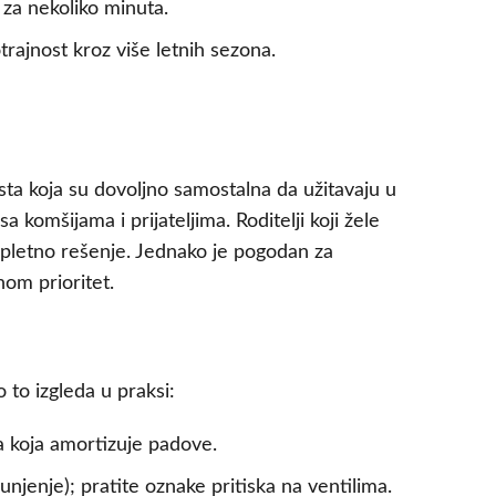
 za nekoliko minuta.
rajnost kroz više letnih sezona.
ta koja su dovoljno samostalna da užitavaju u
a komšijama i prijateljima. Roditelji koji žele
mpletno rešenje. Jednako je pogodan za
om prioritet.
to izgleda u praksi:
a koja amortizuje padove.
jenje); pratite oznake pritiska na ventilima.