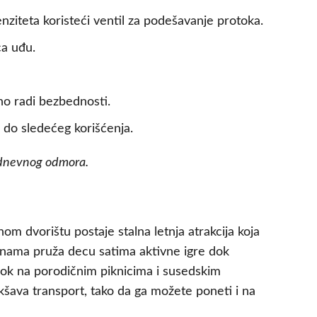
nziteta koristeći ventil za podešavanje protoka.
a uđu.
no radi bezbednosti.
u do sledećeg korišćenja.
podnevnog odmora.
m dvorištu postaje stalna letnja atrakcija koja
inama pruža decu satima aktivne igre dok
 dok na porodičnim piknicima i susedskim
kšava transport, tako da ga možete poneti i na