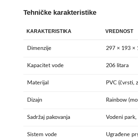
Tehničke karakteristike
KARAKTERISTIKA
VREDNOST
Dimenzije
297 × 193 ×
Kapacitet vode
206 litara
Materijal
PVC (čvrsti, 
Dizajn
Rainbow (mot
Sadržaj pakovanja
Vodeni park, 
Sistem vode
Ugrađene prs