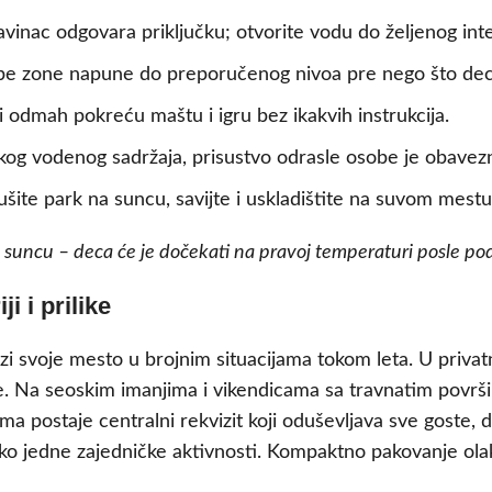
vinac odgovara priključku; otvorite vodu do željenog inte
be zone napune do preporučenog nivoa pre nego što dec
ci odmah pokreću maštu i igru bez ikakvih instrukcija.
kog vodenog sadržaja, prisustvo odrasle osobe je obavez
ušite park na suncu, savijte i uskladištite na suvom mest
na suncu – deca će je dočekati na pravoj temperaturi posle 
i i prilike
i svoje mesto u brojnim situacijama tokom leta. U privatno
. Na seoskim imanjima i vikendicama sa travnatim površ
ma postaje centralni rekvizit koji oduševljava sve goste,
oko jedne zajedničke aktivnosti. Kompaktno pakovanje ola