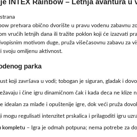
nje INTEX Rainbow – Letnja avantura u 
ow pretvara obično dvorište u pravu vodenu zabavnu zonu
 vrućih letnjih dana ili tražite poklon koji će izazvati p
sa živopisnim motivom duge, pruža višečasovnu zabavu za v
 svoju omiljenu aktivnost.
vodenog parka
t koji završava u vodi; tobogan je siguran, gladak i dovo
žavaju i čine igru dinamičnom čak i kada deca ne klize n
 idealan za mlađe i opuštenije igre, dok veći pruža dovol
i mogu regulisati intenzitet prskalica i prilagoditi igru uz
 u kompletu
– Igra je odmah potpuna; nema potrebe za do