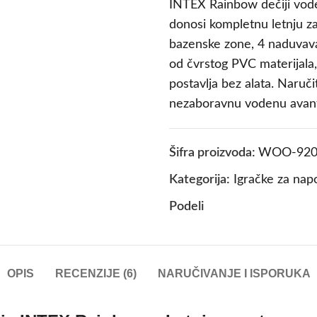
INTEX Rainbow dečiji vod
donosi kompletnu letnju za
bazenske zone, 4 naduvava
od čvrstog PVC materijala,
postavlja bez alata. Naruči
nezaboravnu vodenu avan
Šifra proizvoda:
WOO-920
Kategorija:
Igračke za napo
Podeli
OPIS
RECENZIJE (6)
NARUČIVANJE I ISPORUKA