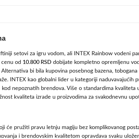
ma
jeftiniji setovi za igru vodom, ali INTEX Rainbow vodeni pa
a cenu od
10.800 RSD
dobijate kompletno opremljenu vode
i. Alternativa bi bila kupovina posebnog bazena, tobogana 
taže. INTEX kao globalni lider u kategoriji naduvavajućih 
uju kod nepoznatih brendova. Više o standardima kvaliteta 
važnost kvaliteta izrade u proizvodima za svakodnevnu upo
oji će pružiti pravu letnju magiju bez komplikovanog post
pakovanja i brendovskim kvalitetom opravdava svaku ulože