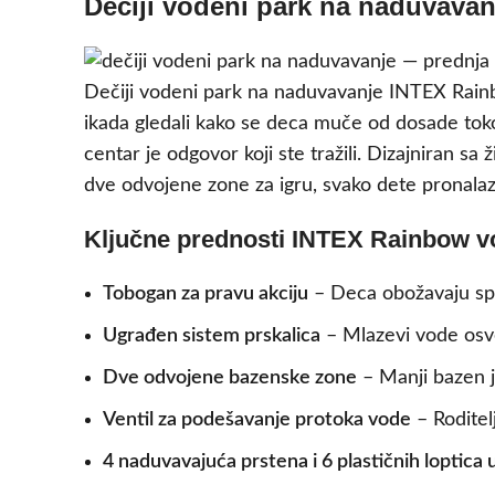
Dečiji vodeni park na naduvava
Dečiji vodeni park na naduvavanje INTEX Rainb
ikada gledali kako se deca muče od dosade tokom
centar je odgovor koji ste tražili. Dizajniran 
dve odvojene zone za igru, svako dete pronalazi
Ključne prednosti INTEX Rainbow 
Tobogan za pravu akciju
– Deca obožavaju spus
Ugrađen sistem prskalica
– Mlazevi vode osve
Dve odvojene bazenske zone
– Manji bazen je
Ventil za podešavanje protoka vode
– Roditelj
4 naduvavajuća prstena i 6 plastičnih loptica