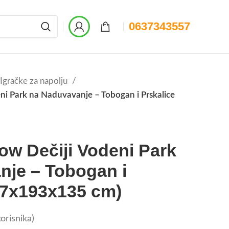
0637343557
Igračke za napolju
i Park na Naduvavanje – Tobogan i Prskalice
w Dečiji Vodeni Park
nje – Tobogan i
97x193x135 cm)
orisnika)