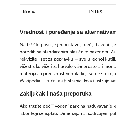
Brend
INTEX
Vrednost i poređenje sa alternativa
Na tržištu postoje jednostavniji dečiji bazeni i 
porediti sa standardnim plasičnim bazenom. Z
rekvizite i set za popravku — sve u jednoj kutij
višestruko više i zahtevalo više prostora i mon
materijala i preciznost ventila koji se ne sreć
Wikipedia — ručni alati
stranici koja ilustruje 
Zaključak i naša preporuka
Ako tražite dečiji vodeni park na naduvavanje k
izbor koji se isplati. Dimenzijama, sadržajem 