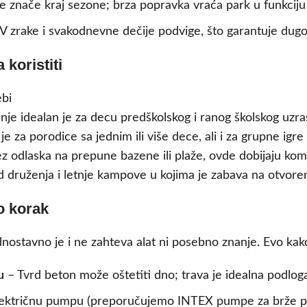
e znače kraj sezone; brza popravka vraća park u funkciju
 zrake i svakodnevne dečije podvige, što garantuje dugot
 koristiti
e idealan je za decu predškolskog i ranog školskog uzras
 za porodice sa jednim ili više dece, ali i za grupne igre s
z odlaska na prepune bazene ili plaže, ovde dobijaju ko
 druženja i letnje kampove u kojima je zabava na otvoren
po korak
stavno je i ne zahteva alat ni posebno znanje. Evo kako 
u
– Tvrd beton može oštetiti dno; trava je idealna podlog
električnu pumpu (preporučujemo INTEX pumpe za brže pun