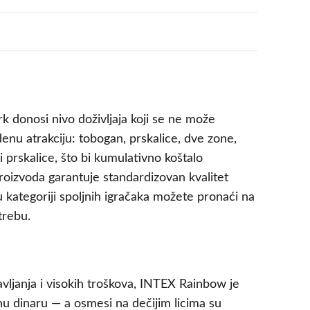
rk donosi nivo doživljaja koji se ne može
nu atrakciju: tobogan, prskalice, dve zone,
i prskalice, što bi kumulativno koštalo
proizvoda garantuje standardizovan kvalitet
u kategoriji spoljnih igračaka možete pronaći na
trebu.
avljanja i visokih troškova, INTEX Rainbow je
nu dinaru — a osmesi na dečijim licima su