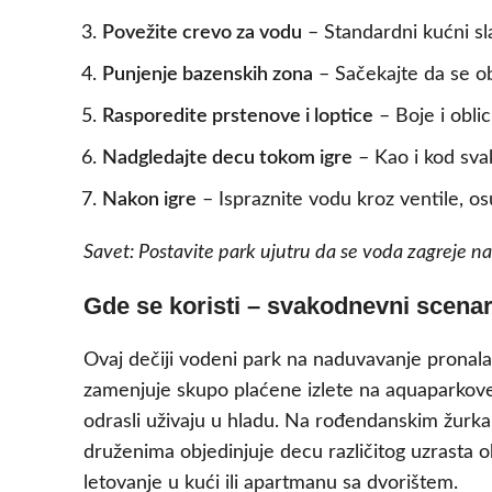
Povežite crevo za vodu
– Standardni kućni sla
Punjenje bazenskih zona
– Sačekajte da se o
Rasporedite prstenove i loptice
– Boje i obli
Nadgledajte decu tokom igre
– Kao i kod sva
Nakon igre
– Ispraznite vodu kroz ventile, os
Savet: Postavite park ujutru da se voda zagreje 
Gde se koristi – svakodnevni scenarij
Ovaj dečiji vodeni park na naduvavanje pronalaz
zamenjuje skupo plaćene izlete na aquaparkove
odrasli uživaju u hladu. Na rođendanskim žurka
druženima objedinjuje decu različitog uzrasta 
letovanje u kući ili apartmanu sa dvorištem.