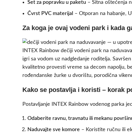
Set za popravku u paketu
– Sitna oštećenja n
Čvrst PVC materijal
– Otporan na habanje, UV
Za koga je ovaj vodeni park i kada ga
INTEX Rainbow dečiji vodeni park na naduvavanj
igri sa vodom uz nadgledanje roditelja. Savršen je
kvalitetno provesti vreme sa decom napolju, be
rođendanske žurke u dvorištu, porodična vikend
Kako se postavlja i koristi – korak 
Postavljanje INTEX Rainbow vodenog parka jedno
Odaberite ravnu, travnatu ili mekanu površin
Naduvajte sve komore
– Koristite ručnu ili 