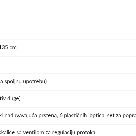
 135 cm
za spoljnu upotrebu)
iv duge)
4 naduvavajuća prstena, 6 plastičnih loptica, set za popr
kalice sa ventilom za regulaciju protoka