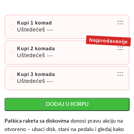
---
Kupi 1 komad
---
Uštedećeš
---
Najprodavanije
---
Kupi 2 komada
---
Uštedećeš
---
---
Kupi 3 komada
---
Uštedećeš
---
DODAJ U KORPU
Patkica raketa sa diskovima
donosi pravu akciju na
otvoreno – ubaci disk, stani na pedalu i gledaj kako