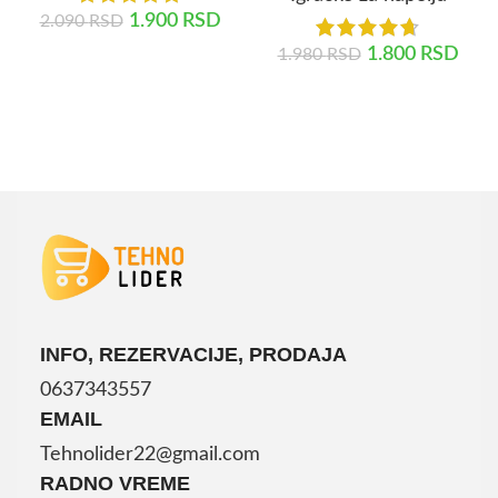
1.900
RSD
2.090
RSD
1.800
RSD
1.980
RSD
DODAJ U KORPU
DODAJ U KORPU
INFO, REZERVACIJE, PRODAJA
0637343557
EMAIL
Tehnolider22@gmail.com
RADNO VREME