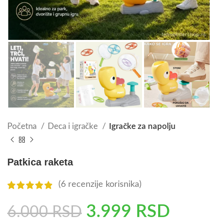
Početna
Deca i igračke
Igračke za napolju
Patkica raketa
(
6
recenzije korisnika)
3.999
RSD
6.000
RSD