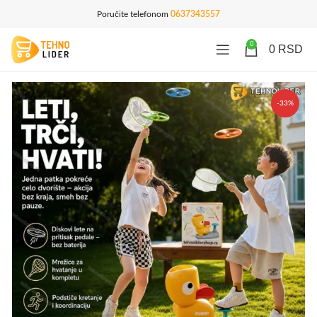
Poručite telefonom
0637343557
0
0
RSD
-33%