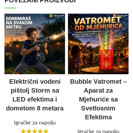
POVEZANI PROIZVODI
Električni vodeni
Bubble Vatromet –
pištolj Storm sa
Aparat za
LED efektima i
Mjehuriće sa
dometom 8 metara
Svetlosnim
Efektima
Igračke za napolju
Igračke za napolju