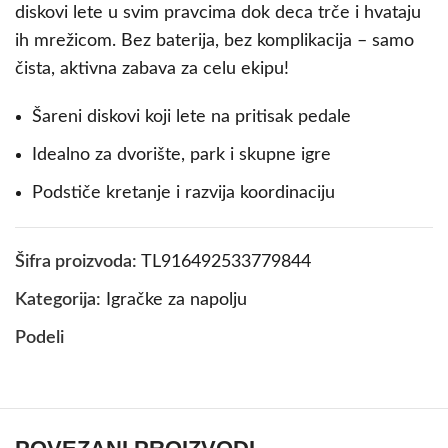
diskovi lete u svim pravcima dok deca trče i hvataju
ih mrežicom. Bez baterija, bez komplikacija – samo
čista, aktivna zabava za celu ekipu!
Šareni diskovi koji lete na pritisak pedale
Idealno za dvorište, park i skupne igre
Podstiče kretanje i razvija koordinaciju
Šifra proizvoda:
TL916492533779844
Kategorija:
Igračke za napolju
Podeli