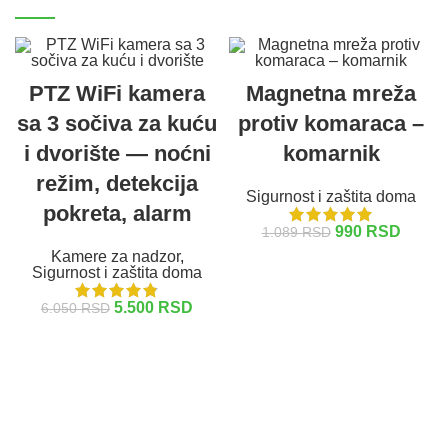
PTZ WiFi kamera
Magnetna mreža
sa 3 sočiva za kuću
protiv komaraca –
i dvorište — noćni
komarnik
režim, detekcija
Sigurnost i zaštita doma
pokreta, alarm
990
RSD
1.089
RSD
Kamere za nadzor
,
DODAJ U KORPU
Sigurnost i zaštita doma
5.500
RSD
6.050
RSD
DODAJ U KORPU