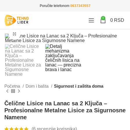
Poručite telefonom
0637343557
0
0
RSD
Click to enlarge
Početna
Dom i bašta
Sigurnost i zaštita doma
Čelične Lisice na Lanac sa 2 Ključa –
Profesionalne Metalne Lisice za Sigurnosne
Namene
(
6
recenzije korisnika)