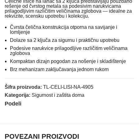
Čelične lisice na lanac sa 2 ključa predstavljaju pouzdano
rešenje od čvrstog metala sa podesivim narukvicama
prilagodljivim različitim veličinama zglobova — idealne za
rekvizite, scensku upotrebu i kolekciju.
Čvrsta čelična konstrukcija otporna na savijanje i
lomljenje
Dolaze sa 2 ključa za sigurnu i praktičnu upotrebu
Podesive narukvice prilagodljive različitim veličinama
zglobova
Kompaktan dizajn pogodan za nošenje i skladištenje
Brz mehanizam zaključavanja jednom rukom
Šifra proizvoda:
TL-CELI-LISI-NA-4905
Kategorija:
Sigurnost i zaštita doma
Podeli
POVEZANI PROIZVODI