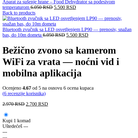
Aparat za sušenje hrane – Food Dehydrator sa podesivom
temperaturom
6.050
RSD
5.500
RSD
Back to products
Bluetooth zvučnik sa LED osvetljenjem LP90 — prenosiv, snažan
bas, do 10m dometa
6.050
RSD
5.500
RSD
Bežično zvono sa kamerom
WiFi za vrata — noćni vid i
mobilna aplikacija
Ocenjeno
4.67
od 5 na osnovu
6
ocena kupaca
(
6
recenzije korisnika)
2.970
RSD
2.700
RSD
Kupi 1 komad
Uštedećeš
---
---
---