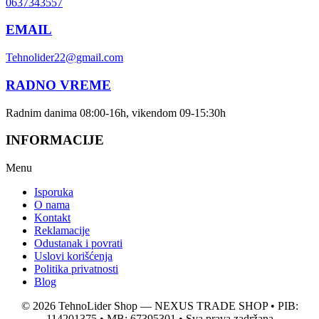
0637343557
EMAIL
Tehnolider22@gmail.com
RADNO VREME
Radnim danima 08:00-16h, vikendom 09-15:30h
INFORMACIJE
Menu
Isporuka
O nama
Kontakt
Reklamacije
Odustanak i povrati
Uslovi korišćenja
Politika privatnosti
Blog
© 2026 TehnoLider Shop — NEXUS TRADE SHOP • PIB:
114201375 • MB: 67395301 • Sva prava zadržana