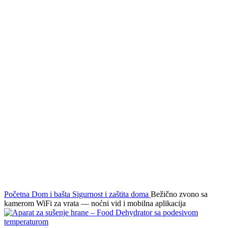
Click to enlarge
Početna
Dom i bašta
Sigurnost i zaštita doma
Bežično zvono sa
kamerom WiFi za vrata — noćni vid i mobilna aplikacija