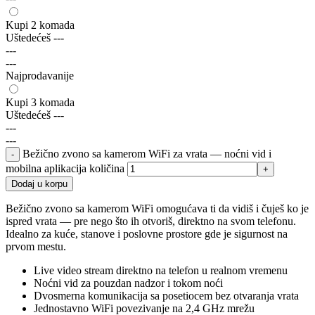
Kupi 2 komada
Uštedećeš
---
---
---
Najprodavanije
Kupi 3 komada
Uštedećeš
---
---
---
Bežično zvono sa kamerom WiFi za vrata — noćni vid i
mobilna aplikacija količina
Dodaj u korpu
Bežično zvono sa kamerom WiFi omogućava ti da vidiš i čuješ ko je
ispred vrata — pre nego što ih otvoriš, direktno na svom telefonu.
Idealno za kuće, stanove i poslovne prostore gde je sigurnost na
prvom mestu.
Live video stream direktno na telefon u realnom vremenu
Noćni vid za pouzdan nadzor i tokom noći
Dvosmerna komunikacija sa posetiocem bez otvaranja vrata
Jednostavno WiFi povezivanje na 2,4 GHz mrežu