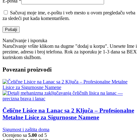
E-pošta
*
Sačuvaj moje ime, e-poštu i veb mesto u ovom pregledaču veba
za sledeći put kada komentarišem.
Naručivanje i isporuka
Naručivanje vršite klikom na dugme "dodaj u korpu". Unesete Ime i
prezime, adresu i broj telefona. Rok za isporuku je 1-3 dana sa BEX
kurirskom službom.
Povezani proizvodi
Čelične Lisice na Lanac sa 2 Ključa – Profesionalne
Metalne Lisice za Sigurnosne Namene
Sigurnost i zaštita doma
Ocenjeno sa
5.00
od 5