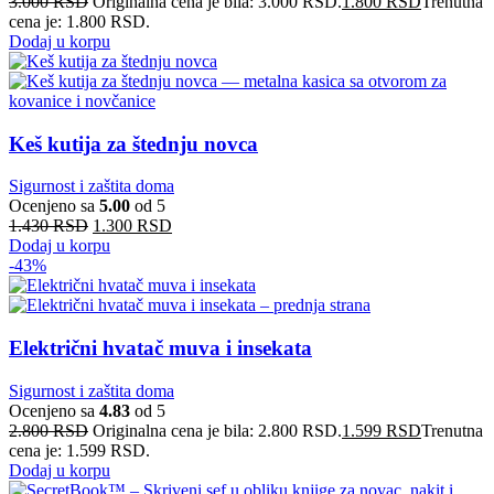
3.000
RSD
Originalna cena je bila: 3.000 RSD.
1.800
RSD
Trenutna
cena je: 1.800 RSD.
Dodaj u korpu
Keš kutija za štednju novca
Sigurnost i zaštita doma
Ocenjeno sa
5.00
od 5
1.430
RSD
1.300
RSD
Dodaj u korpu
-43%
Električni hvatač muva i insekata
Sigurnost i zaštita doma
Ocenjeno sa
4.83
od 5
2.800
RSD
Originalna cena je bila: 2.800 RSD.
1.599
RSD
Trenutna
cena je: 1.599 RSD.
Dodaj u korpu