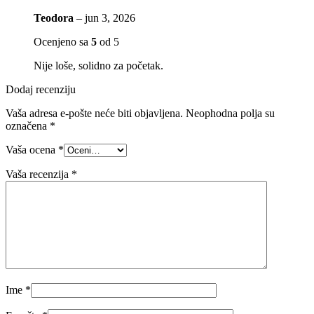
Teodora
–
jun 3, 2026
Ocenjeno sa
5
od 5
Nije loše, solidno za početak.
Dodaj recenziju
Vaša adresa e-pošte neće biti objavljena.
Neophodna polja su
označena
*
Vaša ocena
*
Vaša recenzija
*
Ime
*