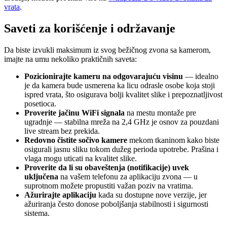
vrata
.
Saveti za korišćenje i održavanje
Da biste izvukli maksimum iz svog bežičnog zvona sa kamerom,
imajte na umu nekoliko praktičnih saveta:
Pozicionirajte kameru na odgovarajuću visinu
— idealno
je da kamera bude usmerena ka licu odrasle osobe koja stoji
ispred vrata, što osigurava bolji kvalitet slike i prepoznatljivost
posetioca.
Proverite jačinu WiFi signala
na mestu montaže pre
ugradnje — stabilna mreža na 2,4 GHz je osnov za pouzdani
live stream bez prekida.
Redovno čistite sočivo kamere
mekom tkaninom kako biste
osigurali jasnu sliku tokom dužeg perioda upotrebe. Prašina i
vlaga mogu uticati na kvalitet slike.
Proverite da li su obaveštenja (notifikacije) uvek
uključena
na vašem telefonu za aplikaciju zvona — u
suprotnom možete propustiti važan poziv na vratima.
Ažurirajte aplikaciju
kada su dostupne nove verzije, jer
ažuriranja često donose poboljšanja stabilnosti i sigurnosti
sistema.