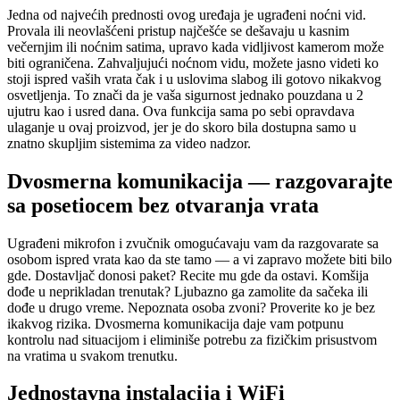
Jedna od najvećih prednosti ovog uređaja je ugrađeni noćni vid.
Provala ili neovlašćeni pristup najčešće se dešavaju u kasnim
večernjim ili noćnim satima, upravo kada vidljivost kamerom može
biti ograničena. Zahvaljujući noćnom vidu, možete jasno videti ko
stoji ispred vaših vrata čak i u uslovima slabog ili gotovo nikakvog
osvetljenja. To znači da je vaša sigurnost jednako pouzdana u 2
ujutru kao i usred dana. Ova funkcija sama po sebi opravdava
ulaganje u ovaj proizvod, jer je do skoro bila dostupna samo u
znatno skupljim sistemima za video nadzor.
Dvosmerna komunikacija — razgovarajte
sa posetiocem bez otvaranja vrata
Ugrađeni mikrofon i zvučnik omogućavaju vam da razgovarate sa
osobom ispred vrata kao da ste tamo — a vi zapravo možete biti bilo
gde. Dostavljač donosi paket? Recite mu gde da ostavi. Komšija
dođe u neprikladan trenutak? Ljubazno ga zamolite da sačeka ili
dođe u drugo vreme. Nepoznata osoba zvoni? Proverite ko je bez
ikakvog rizika. Dvosmerna komunikacija daje vam potpunu
kontrolu nad situacijom i eliminiše potrebu za fizičkim prisustvom
na vratima u svakom trenutku.
Jednostavna instalacija i WiFi