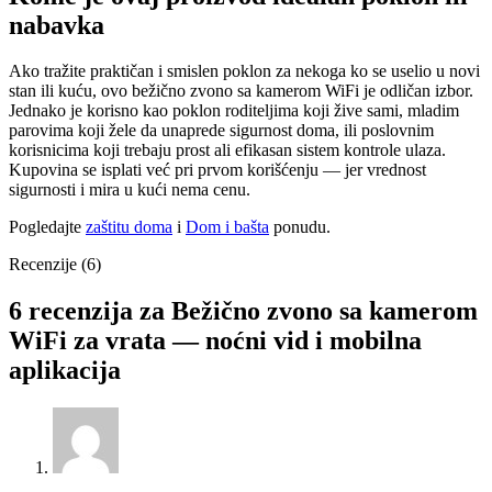
nabavka
Ako tražite praktičan i smislen poklon za nekoga ko se uselio u novi
stan ili kuću, ovo bežično zvono sa kamerom WiFi je odličan izbor.
Jednako je korisno kao poklon roditeljima koji žive sami, mladim
parovima koji žele da unaprede sigurnost doma, ili poslovnim
korisnicima koji trebaju prost ali efikasan sistem kontrole ulaza.
Kupovina se isplati već pri prvom korišćenju — jer vrednost
sigurnosti i mira u kući nema cenu.
Pogledajte
zaštitu doma
i
Dom i bašta
ponudu.
Recenzije (6)
6 recenzija za
Bežično zvono sa kamerom
WiFi za vrata — noćni vid i mobilna
aplikacija