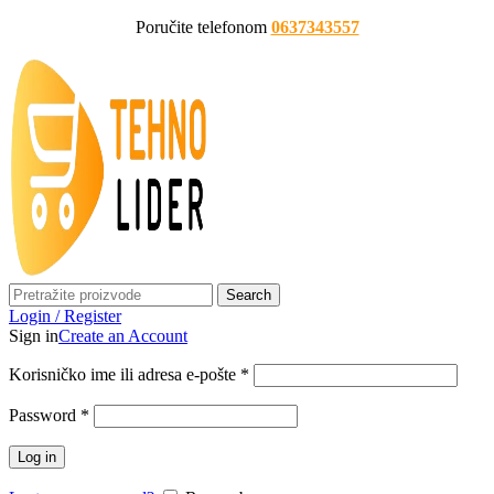
Poručite telefonom
0637343557
Search
Login / Register
Sign in
Create an Account
Korisničko ime ili adresa e-pošte
*
Password
*
Log in