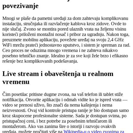
povezivanje
Mnogi se plaše da pametni uređaji za dom zahtevaju komplikovanu
instalaciju, stručnjaka ili razvlačenje kablova kroz zidove. Ovde to
nije slučaj. Zvono se montira pored ulaznih vrata na željenu visinu
koristeći priloženi montažni nosač i pribor za ugradnju. Nakon toga,
preuzmete mobilnu aplikaciju, povežete uređaj na svoju 2,4 GHz
WiFi mrežu prateći jednostavno uputstvo, i sistem je spreman za rad.
Ceo proces ne oduzima mnogo vremena i ne zahteva nikakvo
posebno tehničko znanje. Idealno je za sve koji žele brzo i efikasno
rešenje bez komplikovanih podešavanja.
Live stream i obaveštenja u realnom
vremenu
Čim posetilac pritisne dugme zvona, na vaš telefon ili tablet stiže
notifikacija. Otvorite aplikaciju i odmah vidite ko je ispred vrata —
video se prenosi uživo, što znači da nema kašnjenja i nema
neizvesnosti. Ovaj vid kontrole pristupa ranije je bio dostupan samo
kroz skupocene profesionalne sisteme. Sada je dostupan svima, po
pristupačnoj ceni, i bez potrebe za posebnim tehničarom ili
montažerom. Ako vas zanima šire o istoriji i razvoju ovakvih
uređaja, možete pročitati više na
Wikipedia-u o video zvonima za