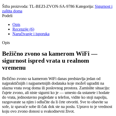
Šifra proizvoda:
TL-BEZI-ZVON-SA-9786
Kategorija:
Sigurnost i
zaštita doma
Podeli
Opis
Recenzije (6)
Naručivanje i isporuka
Opis
Bežično zvono sa kamerom WiFi —
sigurnost ispred vrata u realnom
vremenu
Bežično zvono sa kamerom WiFi danas predstavlja jedan od
najpraktičnijih i najpametnijih dodataka koje možeš ugraditi na
ulazna vrata svog doma ili poslovnog prostora. Zamislite situaciju:
čujete zvono, ali niste sigurni ko je — umesto da ustanete i hodate
do vrata, jednostavno pogledate u telefon, vidite ko stoji napolju,
razgovarate sa njim i odlučite da li ćete otvoriti. Sve to obavite sa
sofe, iz spavaće sobe ili čak dok ste na poslu. Upravo to je vrednost
koju ovo zvono donosi u svakodnevni život.