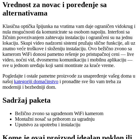
Vrednost za novac i poređenje sa
alternativama
Klasična optička špijunka na vratima vam daje ograničen vidokrug i
nula mogućnosti da komunicirate sa osobom napolju. Interfoni sa
žičnim povezivanjem zahtevaju instalaciju i ograničeni su na jednu
lokaciju. Skupi video nadzorni sistemi pružaju slične funkcije, ali uz
znatno veće troškove i složeniju instalaciju. Ovo bežično zvono sa
kamerom WiFi donosi pametno rešenje po pristupačnoj ceni — live
video, noćni vid, dvosmernu komunikaciju i mobilnu aplikaciju —
sve u jednom uređaju koji sami montirate za kraće vreme.
Pogledajte i ostale pametne proizvode za unapređenje vašeg doma u
našoj
kategoriji domaćinstvo
i pronađite sve što vam treba za
moderniji i bezbedniji dom.
Sadržaj paketa
Bežično zvono sa ugrađenom WiFi kamerom
Montažni nosač sa priborom za ugradnju
Uputstvo za upotrebu i instalaciju
Kome je ovaj proizvod idealan poklon ili