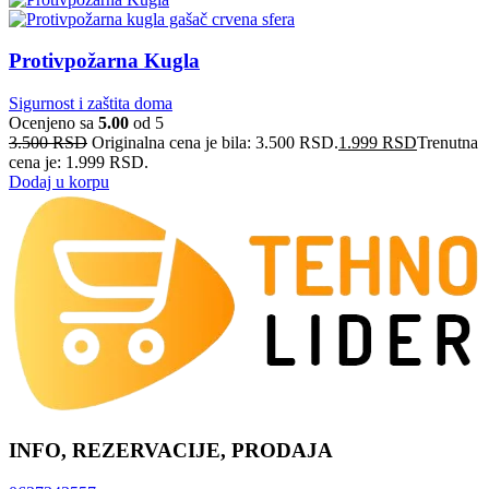
Protivpožarna Kugla
Sigurnost i zaštita doma
Ocenjeno sa
5.00
od 5
3.500
RSD
Originalna cena je bila: 3.500 RSD.
1.999
RSD
Trenutna
cena je: 1.999 RSD.
Dodaj u korpu
INFO, REZERVACIJE, PRODAJA