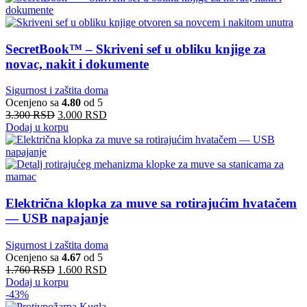
SecretBook™ – Skriveni sef u obliku knjige za
novac, nakit i dokumente
Sigurnost i zaštita doma
Ocenjeno sa
4.80
od 5
3.300
RSD
3.000
RSD
Dodaj u korpu
Električna klopka za muve sa rotirajućim hvatačem
— USB napajanje
Sigurnost i zaštita doma
Ocenjeno sa
4.67
od 5
1.760
RSD
1.600
RSD
Dodaj u korpu
-43%