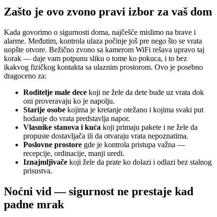
Zašto je ovo zvono pravi izbor za vaš dom
Kada govorimo o sigurnosti doma, najčešće mislimo na brave i
alarme. Međutim, kontrola ulaza počinje još pre nego što se vrata
uopšte otvore. Bežično zvono sa kamerom WiFi rešava upravo taj
korak — daje vam potpunu sliku o tome ko pokuca, i to bez
ikakvog fizičkog kontakta sa ulaznim prostorom. Ovo je posebno
dragoceno za:
Roditelje male dece
koji ne žele da dete bude uz vrata dok
oni proveravaju ko je napolju.
Starije osobe
kojima je kretanje otežano i kojima svaki put
hodanje do vrata predstavlja napor.
Vlasnike stanova i kuća
koji primaju pakete i ne žele da
propuste dostavljača ili da otvaraju vrata nepoznatima.
Poslovne prostore
gde je kontrola pristupa važna —
recepcije, ordinacije, manji uredi.
Iznajmljivače
koji žele da prate ko dolazi i odlazi bez stalnog
prisustva.
Noćni vid — sigurnost ne prestaje kad
padne mrak