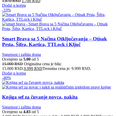
1.870
RSD
1.700
RSD
Dodaj u korpu
-33%
Smart Brava sa 5 Načina Otključavanja – Otisak
Prsta, Šifra, Kartica, TTLock i Ključ
Sigurnost i zaštita doma
Ocenjeno sa
5.00
od 5
15.000
RSD
Originalna cena je bila:
15.000 RSD.
9.999
RSD
Trenutna cena je: 9.999 RSD.
Dodaj u korpu
-40%
Knjiga sef za čuvanje novca, nakita
Sigurnost i zaštita doma
Ocenjeno sa
4.83
od 5