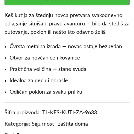
Keš kutija za štednju novca pretvara svakodnevno
odlaganje sitniša u pravu avanturu — bilo da štediš za
putovanje, poklon ili nešto što odavno želiš.
Čvrsta metalna izrada — novac ostaje bezbedan
Otvor za novčanice i kovanice
Praktična veličina — stane svuda
Idealna za decu i odrasle
Odličan poklon za svaku priliku
Šifra proizvoda:
TL-KES-KUTI-ZA-9633
Kategorija:
Sigurnost i zaštita doma