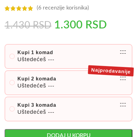
(
6
recenzije korisnika)
1.300
RSD
1.430
RSD
---
Kupi 1 komad
---
Uštedećeš
---
Najprodavanije
---
Kupi 2 komada
---
Uštedećeš
---
---
Kupi 3 komada
---
Uštedećeš
---
DODAJ U KORPU