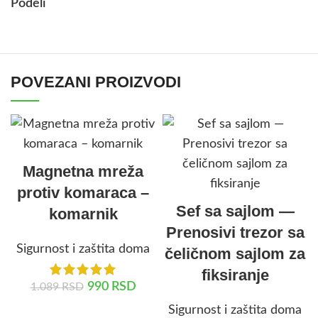
Podeli
POVEZANI PROIZVODI
Magnetna mreža
protiv komaraca –
Sef sa sajlom —
komarnik
Prenosivi trezor sa
Sigurnost i zaštita doma
čeličnom sajlom za
fiksiranje
990
RSD
1.089
RSD
Sigurnost i zaštita doma
DODAJ U KORPU