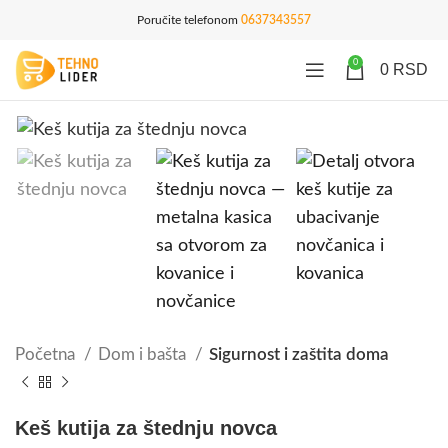
Poručite telefonom
0637343557
0
0
RSD
Početna
Dom i bašta
Sigurnost i zaštita doma
Keš kutija za štednju novca