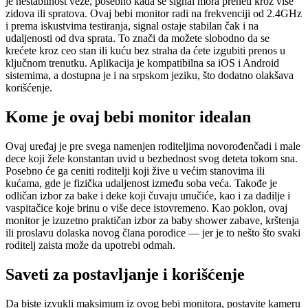
je nestabilnost veze, posebno kada se signal mora preneti kroz više
zidova ili spratova. Ovaj bebi monitor radi na frekvenciji od 2.4GHz
i prema iskustvima testiranja, signal ostaje stabilan čak i na
udaljenosti od dva sprata. To znači da možete slobodno da se
krećete kroz ceo stan ili kuću bez straha da ćete izgubiti prenos u
ključnom trenutku. Aplikacija je kompatibilna sa iOS i Android
sistemima, a dostupna je i na srpskom jeziku, što dodatno olakšava
korišćenje.
Kome je ovaj bebi monitor idealan
Ovaj uređaj je pre svega namenjen roditeljima novorođenčadi i male
dece koji žele konstantan uvid u bezbednost svog deteta tokom sna.
Posebno će ga ceniti roditelji koji žive u većim stanovima ili
kućama, gde je fizička udaljenost između soba veća. Takođe je
odličan izbor za bake i deke koji čuvaju unučiće, kao i za dadilje i
vaspitačice koje brinu o više dece istovremeno. Kao poklon, ovaj
monitor je izuzetno praktičan izbor za baby shower zabave, krštenja
ili proslavu dolaska novog člana porodice — jer je to nešto što svaki
roditelj zaista može da upotrebi odmah.
Saveti za postavljanje i korišćenje
Da biste izvukli maksimum iz ovog bebi monitora, postavite kameru