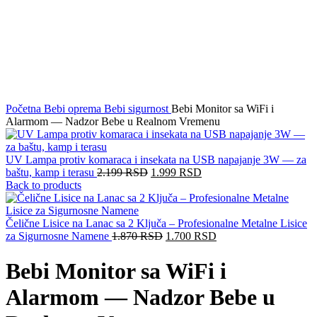
Click to enlarge
Početna
Bebi oprema
Bebi sigurnost
Bebi Monitor sa WiFi i
Alarmom — Nadzor Bebe u Realnom Vremenu
UV Lampa protiv komaraca i insekata na USB napajanje 3W — za
baštu, kamp i terasu
2.199
RSD
1.999
RSD
Back to products
Čelične Lisice na Lanac sa 2 Ključa – Profesionalne Metalne Lisice
za Sigurnosne Namene
1.870
RSD
1.700
RSD
Bebi Monitor sa WiFi i
Alarmom — Nadzor Bebe u