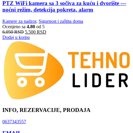
PTZ WiFi kamera sa 3 sočiva za kuću i dvorište —
noćni režim, detekcija pokreta, alarm
Kamere za nadzor
,
Sigurnost i zaštita doma
Ocenjeno sa
4.80
od 5
6.050
RSD
5.500
RSD
Dodaj u korpu
INFO, REZERVACIJE, PRODAJA
0637343557