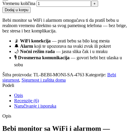
Vremenu količina
Dodaj u korpu
Bebi monitor sa WiFi i alarmom omogućava ti da pratiš bebu u
realnom vremenu direktno sa svog pametnog telefona — bez brige,
bez stresa i bez komplikacija.
📡
WiFi konekcija
— prati bebu sa bilo kog mesta
🔔
Alarm
koji te upozorava na svaki zvuk ili pokret
🌙
Noćni režim rada
— jasna slika čak i u mraku
🎙️
Dvosmerna komunikacija
— govori bebi bez ulaska u
sobu
Šifra proizvoda:
TL-BEBI-MONI-SA-4763
Kategorije:
Bebi
sigurnost
,
Sigurnost i zaštita doma
Podeli
Opis
Recenzije (6)
Naručivanje i isporuka
Opis
Bebi monitor sa WiFi i alarmom —