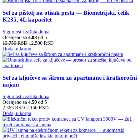
Sef za pištolj na otisak prsta — Biometrijski, čelik
K235, 4L kapacitet
Sigurnost i zaštita doma
Ocenjeno sa
4.83
od 5
13.750
RSD
12.500
RSD
Dodaj u korpu
Sef za ključeve sa šifrom za apartmane i kratkoročni
najam
Sigurnost i zaštita doma
Ocenjeno sa
4.50
od 5
2.365
RSD
2.150
RSD
Dodaj u korpu