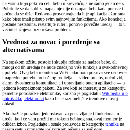
na visinu koja pokriva celu bebu u krevetiću, a ne samo jedan deo.
Pobrinite se da kabl za napajanje nije dostupan bebi kada poraste i
počne da se diže. Redovno proveravajte da li je aplikacija ažurirana
kako biste imali pristup svim najnovijim funkcijama. Ako konekcija
postane nestabilna, restartujte ruter i ponovo povežite uređaj — to u
većini slučajeva brzo rešava problem.
Vrednost za novac i poređenje sa
alternativama
Na srpskom tržištu postoje i skuplja rešenja za nadzor bebe, ali
mnogi od tih uređaja ne nude značajno više funkcija u svakodnevnoj
upotrebi. Ovaj bebi monitor sa WiFi i alarmom pokriva sve osnovne
i napredne potrebe prosečnog roditelja — video prenos, noćni vid,
alarm, dvosmerna komunikacija i upravljanje putem aplikacije — u
jednom kompaktnom paketu. Za sve koji se interesuju za kategoriju
pametne potrošačke elektronike, korisno je pogledati i
Wikipedia-u o
potrošačkoj elektronici
kako biste razumeli šire trendove u ovoj
oblasti.
Ako tražite pouzdan, jednostavan za postavljanje i funkcionalan
uređaj koji će vam pružiti mir tokom bebinog sna, ovaj monitor je
odličan izbor. Pogledajte i ostale proizvode iz kategorije
tehnika
na
našem sajtu i pronađite još korisnih rešenja za vaš dom.