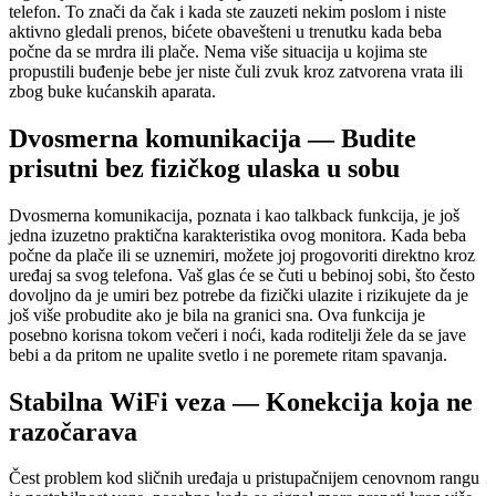
telefon. To znači da čak i kada ste zauzeti nekim poslom i niste
aktivno gledali prenos, bićete obavešteni u trenutku kada beba
počne da se mrdra ili plače. Nema više situacija u kojima ste
propustili buđenje bebe jer niste čuli zvuk kroz zatvorena vrata ili
zbog buke kućanskih aparata.
Dvosmerna komunikacija — Budite
prisutni bez fizičkog ulaska u sobu
Dvosmerna komunikacija, poznata i kao talkback funkcija, je još
jedna izuzetno praktična karakteristika ovog monitora. Kada beba
počne da plače ili se uznemiri, možete joj progovoriti direktno kroz
uređaj sa svog telefona. Vaš glas će se čuti u bebinoj sobi, što često
dovoljno da je umiri bez potrebe da fizički ulazite i rizikujete da je
još više probudite ako je bila na granici sna. Ova funkcija je
posebno korisna tokom večeri i noći, kada roditelji žele da se jave
bebi a da pritom ne upalite svetlo i ne poremete ritam spavanja.
Stabilna WiFi veza — Konekcija koja ne
razočarava
Čest problem kod sličnih uređaja u pristupačnijem cenovnom rangu