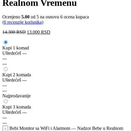
Realnom Vremenu
Ocenjeno
5.00
od 5 na osnovu
6
ocena kupaca
(
6
recenzije korisnika)
14.300
RSD
13.000
RSD
Kupi 1 komad
Uštedećeš
---
---
---
Kupi 2 komada
Uštedećeš
---
---
---
Najprodavanije
Kupi 3 komada
Uštedećeš
---
---
---
Bebi Monitor sa WiFi i Alarmom — Nadzor Bebe u Realnom