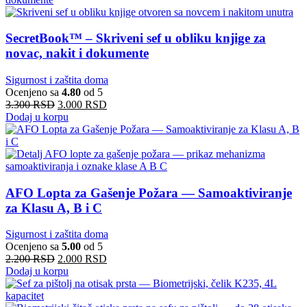
SecretBook™ – Skriveni sef u obliku knjige za
novac, nakit i dokumente
Sigurnost i zaštita doma
Ocenjeno sa
4.80
od 5
3.300
RSD
3.000
RSD
Dodaj u korpu
AFO Lopta za Gašenje Požara — Samoaktiviranje
za Klasu A, B i C
Sigurnost i zaštita doma
Ocenjeno sa
5.00
od 5
2.200
RSD
2.000
RSD
Dodaj u korpu