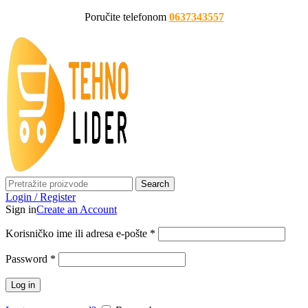
Poručite telefonom
0637343557
Search
Login / Register
Sign in
Create an Account
Korisničko ime ili adresa e-pošte
*
Password
*
Log in