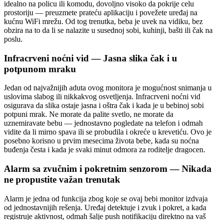
idealno na policu ili komodu, dovoljno visoko da pokrije celu
prostoriju — preuzmete prateću aplikaciju i povežete uređaj na
kućnu WiFi mrežu. Od tog trenutka, beba je uvek na vidiku, bez
obzira na to da li se nalazite u susednoj sobi, kuhinji, bašti ili čak na
poslu.
Infracrveni noćni vid — Jasna slika čak i u
potpunom mraku
Jedan od najvažnijih aduta ovog monitora je mogućnost snimanja u
uslovima slabog ili nikkakvog osvetljenja. Infracrveni noćni vid
osigurava da slika ostaje jasna i oštra čak i kada je u bebinoj sobi
potpuni mrak. Ne morate da palite svetlo, ne morate da
uznemiravate bebu — jednostavno pogledate na telefon i odmah
vidite da li mirno spava ili se probudila i okreće u krevetiću. Ovo je
posebno korisno u prvim mesecima života bebe, kada su noćna
buđenja česta i kada je svaki minut odmora za roditelje dragocen.
Alarm sa zvučnim i pokretnim senzorom — Nikada
ne propustite važan trenutak
Alarm je jedna od funkcija zbog koje se ovaj bebi monitor izdvaja
od jednostavnijih rešenja. Uređaj detektuje i zvuk i pokret, a kada
registruje aktivnost, odmah šalje push notifikaciju direktno na vaš