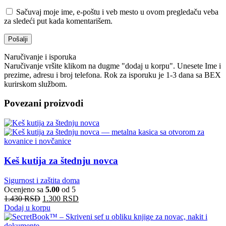
Sačuvaj moje ime, e-poštu i veb mesto u ovom pregledaču veba
za sledeći put kada komentarišem.
Naručivanje i isporuka
Naručivanje vršite klikom na dugme "dodaj u korpu". Unesete Ime i
prezime, adresu i broj telefona. Rok za isporuku je 1-3 dana sa BEX
kurirskom službom.
Povezani proizvodi
Keš kutija za štednju novca
Sigurnost i zaštita doma
Ocenjeno sa
5.00
od 5
1.430
RSD
1.300
RSD
Dodaj u korpu