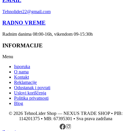
EMAIL
Tehnolider22@gmail.com
RADNO VREME
Radnim danima 08:00-16h, vikendom 09-15:30h
INFORMACIJE
Menu
Isporuka
O nama
Kontakt
Reklamacije
Odustanak i povrati
Uslovi korišćenja
Politika privatnosti
Blog
© 2026 TehnoLider Shop — NEXUS TRADE SHOP • PIB:
114201375 • MB: 67395301 • Sva prava zadržana