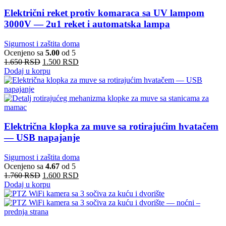
Električni reket protiv komaraca sa UV lampom
3000V — 2u1 reket i automatska lampa
Sigurnost i zaštita doma
Ocenjeno sa
5.00
od 5
1.650
RSD
1.500
RSD
Dodaj u korpu
Električna klopka za muve sa rotirajućim hvatačem
— USB napajanje
Sigurnost i zaštita doma
Ocenjeno sa
4.67
od 5
1.760
RSD
1.600
RSD
Dodaj u korpu