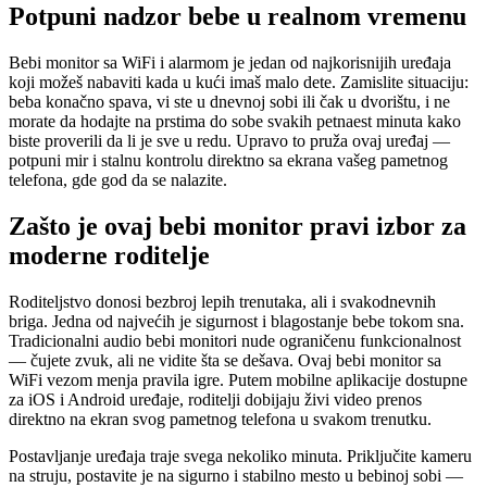
Potpuni nadzor bebe u realnom vremenu
Bebi monitor sa WiFi i alarmom je jedan od najkorisnijih uređaja
koji možeš nabaviti kada u kući imaš malo dete. Zamislite situaciju:
beba konačno spava, vi ste u dnevnoj sobi ili čak u dvorištu, i ne
morate da hodajte na prstima do sobe svakih petnaest minuta kako
biste proverili da li je sve u redu. Upravo to pruža ovaj uređaj —
potpuni mir i stalnu kontrolu direktno sa ekrana vašeg pametnog
telefona, gde god da se nalazite.
Zašto je ovaj bebi monitor pravi izbor za
moderne roditelje
Roditeljstvo donosi bezbroj lepih trenutaka, ali i svakodnevnih
briga. Jedna od najvećih je sigurnost i blagostanje bebe tokom sna.
Tradicionalni audio bebi monitori nude ograničenu funkcionalnost
— čujete zvuk, ali ne vidite šta se dešava. Ovaj bebi monitor sa
WiFi vezom menja pravila igre. Putem mobilne aplikacije dostupne
za iOS i Android uređaje, roditelji dobijaju živi video prenos
direktno na ekran svog pametnog telefona u svakom trenutku.
Postavljanje uređaja traje svega nekoliko minuta. Priključite kameru
na struju, postavite je na sigurno i stabilno mesto u bebinoj sobi —