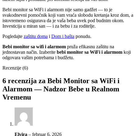
Bebi monitor sa WiFi i alarmom nije samo gadžet — to je
svakodnevni pomoćnik koji vam vraća slobodu kretanja kroz dom, a
istovremeno osigurava da je vaša beba uvek pod budnim okom.
Investicija u miran san — i za bebu i za roditelje.
Pogledajte
zaštitu doma
i
Dom i bašta
ponudu.
Bebi monitor sa wifi i alarmom
pruža efikasnu zaštitu na
jednostavan način. Izaberite
bebi monitor sa WiFi i alarmom
koji
odgovara vašim potrebama i budžetu.
Recenzije (6)
6 recenzija za
Bebi Monitor sa WiFi i
Alarmom — Nadzor Bebe u Realnom
Vremenu
Elvira
–
februar 6, 2026