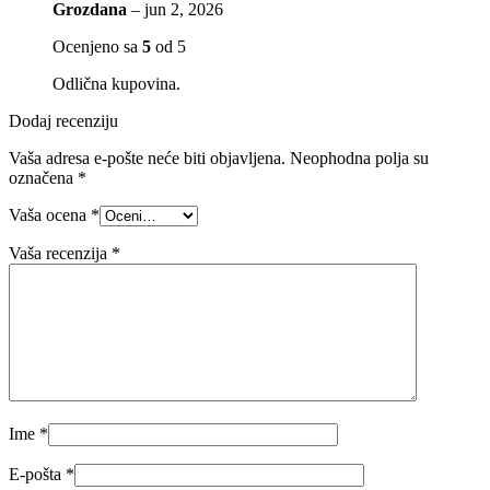
Grozdana
–
jun 2, 2026
Ocenjeno sa
5
od 5
Odlična kupovina.
Dodaj recenziju
Vaša adresa e-pošte neće biti objavljena.
Neophodna polja su
označena
*
Vaša ocena
*
Vaša recenzija
*
Ime
*
E-pošta
*