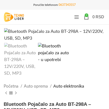
Poručite telefonom
0637343557
0
0
RSD
Početna
Auto oprema
Auto elektronika
Bluetooth Pojačalo za Auto BT-298A –