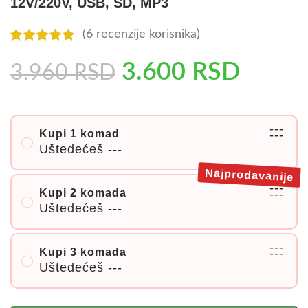
12V/220V, USB, SD, MP3
(
6
recenzije korisnika)
3.600
RSD
3.960
RSD
---
Kupi 1 komad
---
Uštedećeš
---
Najprodavanije
---
Kupi 2 komada
---
Uštedećeš
---
---
Kupi 3 komada
---
Uštedećeš
---