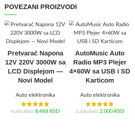
POVEZANI PROIZVODI
Pretvarač Napona
AutoMusic Auto
12V 220V 3000W sa
Radio MP3 Plejer
LCD Displejom —
4×60W sa USB i SD
Novi Model
Karticom
Auto elektronika
Auto elektronika
8.448
RSD
2.000
RSD
9.293
RSD
2.200
RSD
DODAJ U KORPU
DODAJ U KORPU