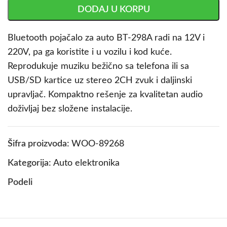
DODAJ U KORPU
Bluetooth pojačalo za auto BT-298A radi na 12V i
220V, pa ga koristite i u vozilu i kod kuće.
Reprodukuje muziku bežično sa telefona ili sa
USB/SD kartice uz stereo 2CH zvuk i daljinski
upravljač. Kompaktno rešenje za kvalitetan audio
doživljaj bez složene instalacije.
Šifra proizvoda:
WOO-89268
Kategorija:
Auto elektronika
Podeli