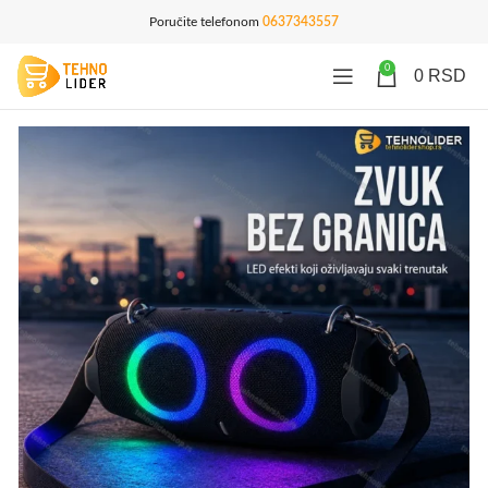
Poručite telefonom
0637343557
0
0
RSD