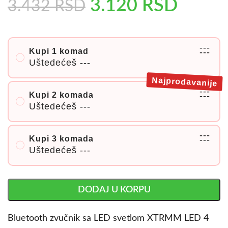
3.120
RSD
3.432
RSD
---
Kupi 1 komad
---
Uštedećeš
---
Najprodavanije
---
Kupi 2 komada
---
Uštedećeš
---
---
Kupi 3 komada
---
Uštedećeš
---
DODAJ U KORPU
Bluetooth zvučnik sa LED svetlom XTRMM LED 4