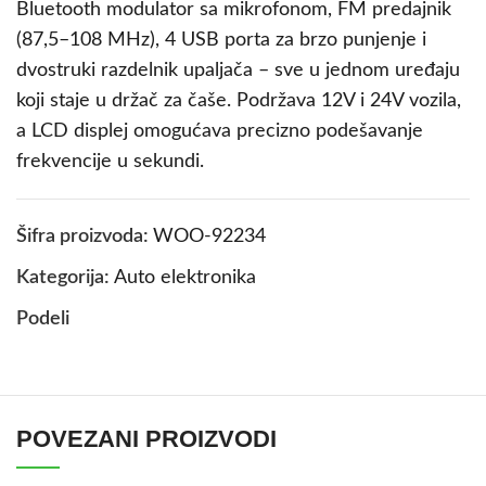
Bluetooth modulator sa mikrofonom, FM predajnik
(87,5–108 MHz), 4 USB porta za brzo punjenje i
dvostruki razdelnik upaljača – sve u jednom uređaju
koji staje u držač za čaše. Podržava 12V i 24V vozila,
a LCD displej omogućava precizno podešavanje
frekvencije u sekundi.
Šifra proizvoda:
WOO-92234
Kategorija:
Auto elektronika
Podeli
POVEZANI PROIZVODI