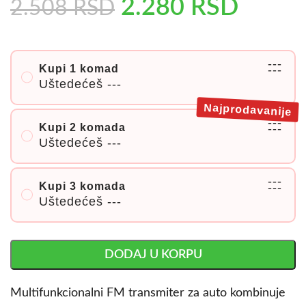
2.280
RSD
2.508
RSD
---
Kupi 1 komad
---
Uštedećeš
---
Najprodavanije
---
Kupi 2 komada
---
Uštedećeš
---
---
Kupi 3 komada
---
Uštedećeš
---
DODAJ U KORPU
Multifunkcionalni FM transmiter za auto kombinuje