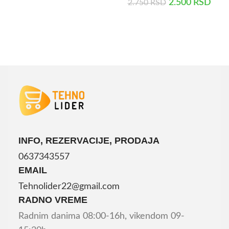
2.500
RSD
2.750
RSD
DODAJ U KORPU
DODAJ U KORPU
INFO, REZERVACIJE, PRODAJA
0637343557
EMAIL
Tehnolider22@gmail.com
RADNO VREME
Radnim danima 08:00-16h, vikendom 09-