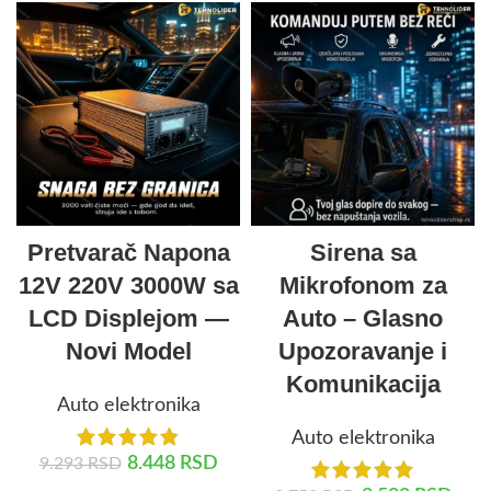
Pretvarač Napona
Sirena sa
12V 220V 3000W sa
Mikrofonom za
LCD Displejom —
Auto – Glasno
Novi Model
Upozoravanje i
Komunikacija
Auto elektronika
Auto elektronika
8.448
RSD
9.293
RSD