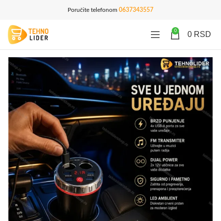
Poručite telefonom
0637343557
0
0
RSD