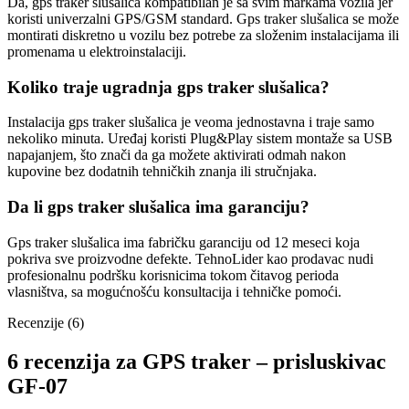
Da, gps traker slušalica kompatibilan je sa svim markama vozila jer
koristi univerzalni GPS/GSM standard. Gps traker slušalica se može
montirati diskretno u vozilu bez potrebe za složenim instalacijama ili
promenama u elektroinstalaciji.
Koliko traje ugradnja gps traker slušalica?
Instalacija gps traker slušalica je veoma jednostavna i traje samo
nekoliko minuta. Uređaj koristi Plug&Play sistem montaže sa USB
napajanjem, što znači da ga možete aktivirati odmah nakon
kupovine bez dodatnih tehničkih znanja ili stručnjaka.
Da li gps traker slušalica ima garanciju?
Gps traker slušalica ima fabričku garanciju od 12 meseci koja
pokriva sve proizvodne defekte. TehnoLider kao prodavac nudi
profesionalnu podršku korisnicima tokom čitavog perioda
vlasništva, sa mogućnošću konsultacija i tehničke pomoći.
Recenzije (6)
6 recenzija za
GPS traker – prisluskivac
GF-07