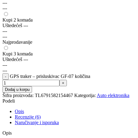
---
---
Kupi 2 komada
Uštedećeš
---
---
---
Najprodavanije
Kupi 3 komada
Uštedećeš
---
---
---
GPS traker – prisluskivac GF-07 količina
Dodaj u korpu
Šifra proizvoda:
TL6791582154467
Kategorija:
Auto elektronika
Podeli
Opis
Recenzije (6)
Naručivanje i isporuka
Opis