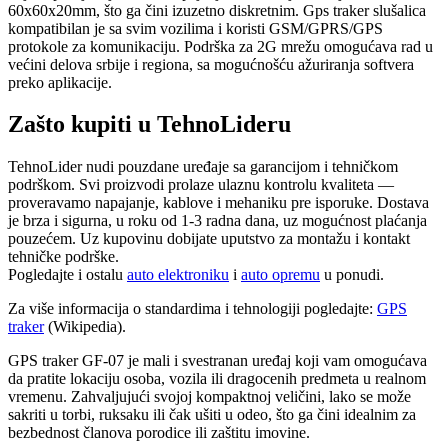
60x60x20mm, što ga čini izuzetno diskretnim. Gps traker slušalica
kompatibilan je sa svim vozilima i koristi GSM/GPRS/GPS
protokole za komunikaciju. Podrška za 2G mrežu omogućava rad u
većini delova srbije i regiona, sa mogućnošću ažuriranja softvera
preko aplikacije.
Zašto kupiti u TehnoLideru
TehnoLider nudi pouzdane uređaje sa garancijom i tehničkom
podrškom. Svi proizvodi prolaze ulaznu kontrolu kvaliteta —
proveravamo napajanje, kablove i mehaniku pre isporuke. Dostava
je brza i sigurna, u roku od 1-3 radna dana, uz mogućnost plaćanja
pouzećem. Uz kupovinu dobijate uputstvo za montažu i kontakt
tehničke podrške.
Pogledajte i ostalu
auto elektroniku
i
auto opremu
u ponudi.
Za više informacija o standardima i tehnologiji pogledajte:
GPS
traker
(Wikipedia).
GPS traker GF-07 je mali i svestranan uređaj koji vam omogućava
da pratite lokaciju osoba, vozila ili dragocenih predmeta u realnom
vremenu. Zahvaljujući svojoj kompaktnoj veličini, lako se može
sakriti u torbi, ruksaku ili čak ušiti u odeo, što ga čini idealnim za
bezbednost članova porodice ili zaštitu imovine.