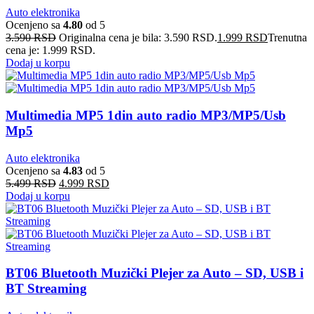
Auto elektronika
Ocenjeno sa
4.80
od 5
3.590
RSD
Originalna cena je bila: 3.590 RSD.
1.999
RSD
Trenutna
cena je: 1.999 RSD.
Dodaj u korpu
Multimedia MP5 1din auto radio MP3/MP5/Usb
Mp5
Auto elektronika
Ocenjeno sa
4.83
od 5
5.499
RSD
4.999
RSD
Dodaj u korpu
BT06 Bluetooth Muzički Plejer za Auto – SD, USB i
BT Streaming