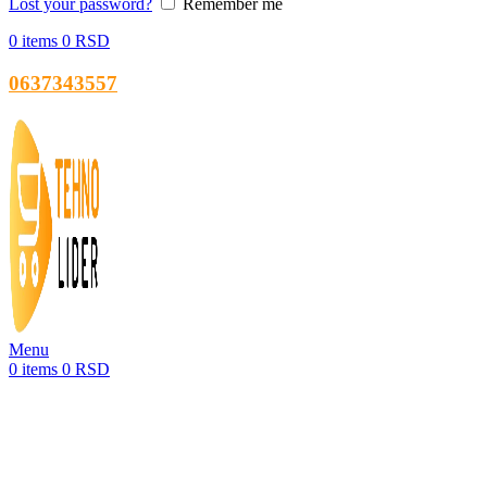
Lost your password?
Remember me
0
items
0
RSD
0637343557
Menu
0
items
0
RSD
-43%