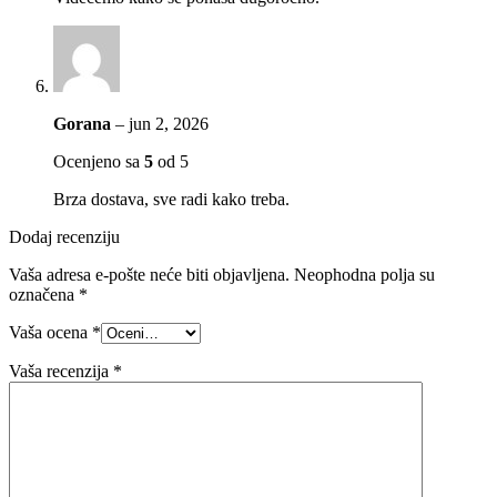
Gorana
–
jun 2, 2026
Ocenjeno sa
5
od 5
Brza dostava, sve radi kako treba.
Dodaj recenziju
Vaša adresa e-pošte neće biti objavljena.
Neophodna polja su
označena
*
Vaša ocena
*
Vaša recenzija
*