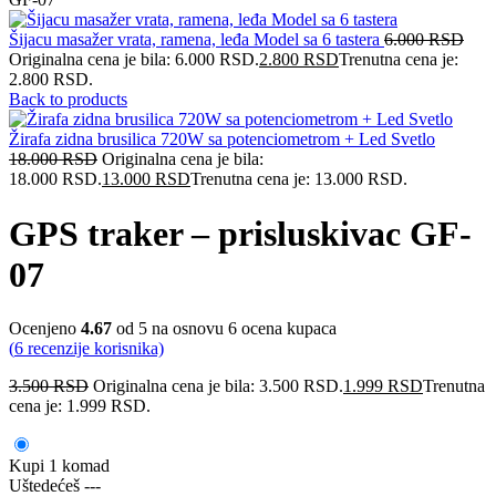
Šijacu masažer vrata, ramena, leđa Model sa 6 tastera
6.000
RSD
Originalna cena je bila: 6.000 RSD.
2.800
RSD
Trenutna cena je:
2.800 RSD.
Back to products
Žirafa zidna brusilica 720W sa potenciometrom + Led Svetlo
18.000
RSD
Originalna cena je bila:
18.000 RSD.
13.000
RSD
Trenutna cena je: 13.000 RSD.
GPS traker – prisluskivac GF-
07
Ocenjeno
4.67
od 5 na osnovu
6
ocena kupaca
(
6
recenzije korisnika)
3.500
RSD
Originalna cena je bila: 3.500 RSD.
1.999
RSD
Trenutna
cena je: 1.999 RSD.
Kupi 1 komad
Uštedećeš
---