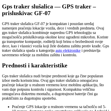
Gps traker slušalica — GPS traker –
prisluskivac GF-07
GPS traker slušalica GF-07 je kompaktan i pouzdan uređaj
namenjen praćenju lokacije vozila, dece i vrednih predmeta. Ovaj
gps traker slušalica kombinuje naprednu GPS tehnologiju sa
mogućnošću prisluškivanja okoline kroz ugrađeni mikrofon. Koriste
ga transportne kompanije, roditelji koji brinu o bezbednosti svoje
dece, kao i vlasnici vozila koji žele dodatnu zaštitu protiv krađe. Gps
traker slušalica spada u kategoriju
auto elektronike
i predstavlja
savremeno rešenje za mobilnu zaštitu i kontrolu.
Prednosti i karakteristike
Gps traker slušalica nudi brojne prednosti koje ga čine popularan
izbor među korisnicima. Ovaj gps traker slušalica omogućava
praćenje lokacije u realnom vremenu kroz mobilnu aplikaciju, što
vam daje potpunu kontrolu i sigurnost. Kompaktna veličina
omogućava diskretnu montažu, a dugotrajnost baterije čini ga
praktičnim za dugotrajnu upotrebu.
Praćenje GPS lokacije u realnom vremenu sa tačnošću od 5-