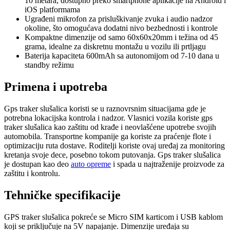
10 metara, dostupno preko smartphone aplikacije na Android i
iOS platformama
Ugrađeni mikrofon za prisluškivanje zvuka i audio nadzor
okoline, što omogućava dodatni nivo bezbednosti i kontrole
Kompaktne dimenzije od samo 60x60x20mm i težina od 45
grama, idealne za diskretnu montažu u vozilu ili prtljagu
Baterija kapaciteta 600mAh sa autonomijom od 7-10 dana u
standby režimu
Primena i upotreba
Gps traker slušalica koristi se u raznovrsnim situacijama gde je
potrebna lokacijska kontrola i nadzor. Vlasnici vozila koriste gps
traker slušalica kao zaštitu od krađe i neovlašćene upotrebe svojih
automobila. Transportne kompanije ga koriste za praćenje flote i
optimizaciju ruta dostave. Roditelji koriste ovaj uređaj za monitoring
kretanja svoje dece, posebno tokom putovanja. Gps traker slušalica
je dostupan kao deo
auto opreme
i spada u najtraženije proizvode za
zaštitu i kontrolu.
Tehničke specifikacije
GPS traker slušalica pokreće se Micro SIM karticom i USB kablom
koji se priključuje na 5V napajanje. Dimenzije uređaja su