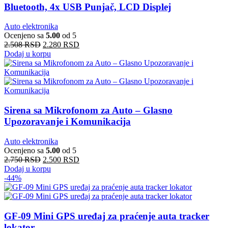
Bluetooth, 4x USB Punjač, LCD Displej
Auto elektronika
Ocenjeno sa
5.00
od 5
2.508
RSD
2.280
RSD
Dodaj u korpu
Sirena sa Mikrofonom za Auto – Glasno
Upozoravanje i Komunikacija
Auto elektronika
Ocenjeno sa
5.00
od 5
2.750
RSD
2.500
RSD
Dodaj u korpu
-44%
GF-09 Mini GPS uređaj za praćenje auta tracker
lokator