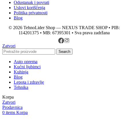
Odustanak i povrati
Uslovi korišćenja
Politika privatnosti
Blog
© 2026 TehnoLider Shop — NEXUS TRADE SHOP • PIB:
114201375 • MB: 67395301 • Sva prava zadržana
Zatvori
Search
Auto oprema
Kućni ljubimci
Kuhinja
Blog
Lepota i zdravlje
Tehnika
Korpa
Zatvori
Prodavnica
0
items
Korpa