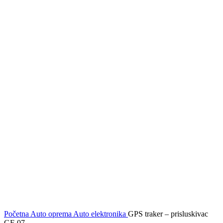
Click to enlarge
Početna
Auto oprema
Auto elektronika
GPS traker – prisluskivac
GF-07