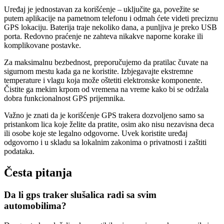
Uređaj je jednostavan za korišćenje – uključite ga, povežite se
putem aplikacije na pametnom telefonu i odmah ćete videti preciznu
GPS lokaciju. Baterija traje nekoliko dana, a punljiva je preko USB
porta. Redovno praćenje ne zahteva nikakve naporne korake ili
komplikovane postavke.
Za maksimalnu bezbednost, preporučujemo da pratilac čuvate na
sigurnom mestu kada ga ne koristite. Izbjegavajte ekstremne
temperature i vlagu koja može oštetiti elektronske komponente.
Čistite ga mekim krpom od vremena na vreme kako bi se održala
dobra funkcionalnost GPS prijemnika.
Važno je znati da je korišćenje GPS trakera dozvoljeno samo sa
pristankom lica koje želite da pratite, osim ako nisu nezavisna deca
ili osobe koje ste legalno odgovorne. Uvek koristite uređaj
odgovorno i u skladu sa lokalnim zakonima o privatnosti i zaštiti
podataka.
Česta pitanja
Da li gps traker slušalica radi sa svim
automobilima?