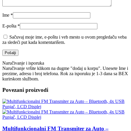
Ime
*
E-pošta
*
Sačuvaj moje ime, e-poštu i veb mesto u ovom pregledaču veba
za sledeći put kada komentarišem.
Naručivanje i isporuka
Naručivanje vršite klikom na dugme "dodaj u korpu". Unesete Ime i
prezime, adresu i broj telefona. Rok za isporuku je 1-3 dana sa BEX
kurirskom službom.
Povezani proizvodi
Multifunkcionalni FM Transmiter za Auto –