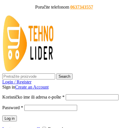
Poručite telefonom
0637343557
Search
Login / Register
Sign in
Create an Account
Korisničko ime ili adresa e-pošte
*
Password
*
Log in