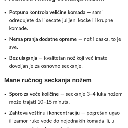
Potpuna kontrola veličine komada
— sami
određujete da li secate julijen, kocke ili krupne
komade.
Nema pranja dodatne opreme
— nož i daska, to je
sve.
Bez ulaganja
— kvalitetan nož koji već imate
dovoljan je za osnovno seckanje.
Mane ručnog seckanja nožem
Sporo za veće količine
— seckanje 3–4 luka nožem
može trajati 10–15 minuta.
Zahteva veštinu i koncentraciju
— pogrešan ugao
ili zamor ruke vode do nejednakih komada ili, u