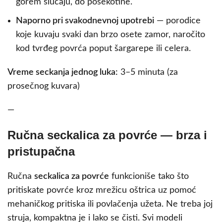
gorem slučaju, do posekotine.
Naporno pri svakodnevnoj upotrebi
— porodice
koje kuvaju svaki dan brzo osete zamor, naročito
kod tvrđeg povrća poput šargarepe ili celera.
Vreme seckanja jednog luka:
3–5 minuta (za
prosečnog kuvara)
—
Ručna seckalica za povrće — brza i
pristupačna
Ručna
seckalica za povrće
funkcioniše tako što
pritiskate povrće kroz mrežicu oštrica uz pomoć
mehaničkog pritiska ili povlačenja užeta. Ne treba joj
struja, kompaktna je i lako se čisti. Svi modeli