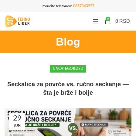
Poručite telefonom
0637343557
0
0
RSD
Blog
UNCATEGORIZED
Seckalica za povrće vs. ručno seckanje —
šta je brže i bolje
29
JUN