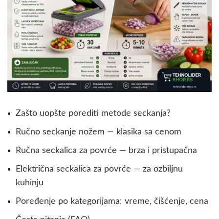
Zašto uopšte porediti metode seckanja?
Ručno seckanje nožem — klasika sa cenom
Ručna seckalica za povrće — brza i pristupačna
Električna seckalica za povrće — za ozbiljnu
kuhinju
Poređenje po kategorijama: vreme, čišćenje, cena