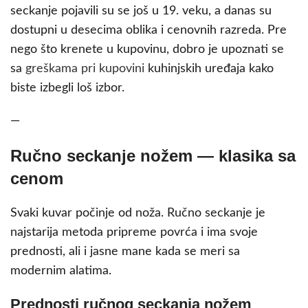
seckanje pojavili su se još u 19. veku, a danas su
dostupni u desecima oblika i cenovnih razreda. Pre
nego što krenete u kupovinu, dobro je upoznati se
sa
greškama pri kupovini
kuhinjskih uređaja kako
biste izbegli loš izbor.
—
Ručno seckanje nožem — klasika sa
cenom
Svaki kuvar počinje od noža. Ručno seckanje je
najstarija metoda pripreme povrća i ima svoje
prednosti, ali i jasne mane kada se meri sa
modernim alatima.
Prednosti ručnog seckanja nožem