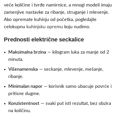
veće količine i tvrđe namirnice, a mnogi modeli imaju
zamenjive nastavke za ribanje, struganje i mlevenje.
Ako opremate kuhinju od početka, pogledajte
celokupnu
kuhinjsku opremu
koju nudimo.
Prednosti električne seckalice
Maksimalna brzina
— kilogram luka za manje od 2
minuta.
Višenamenska
— seckanje, mlevenje, mešanje,
ribanje.
Minimalan napor
— korisnik samo ubacuje povrće i
pritisne dugme.
Konzistentnost
— svaki put isti rezultat, bez obzira
na količinu.