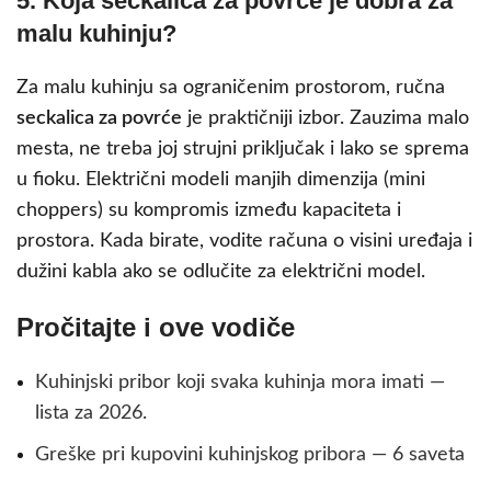
5. Koja seckalica za povrće je dobra za
malu kuhinju?
Za malu kuhinju sa ograničenim prostorom, ručna
seckalica za povrće
je praktičniji izbor. Zauzima malo
mesta, ne treba joj strujni priključak i lako se sprema
u fioku. Električni modeli manjih dimenzija (mini
choppers) su kompromis između kapaciteta i
prostora. Kada birate, vodite računa o visini uređaja i
dužini kabla ako se odlučite za električni model.
Pročitajte i ove vodiče
Kuhinjski pribor koji svaka kuhinja mora imati —
lista za 2026.
Greške pri kupovini kuhinjskog pribora — 6 saveta