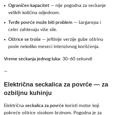
Ograničen kapacitet
— nije pogodna za seckanje
velikih količina odjednom.
Tvrđe povrće može biti problem
— šargarepa i
celer zahtevaju više sile.
Oštrice se troše
— jeftinije verzije gube oštrinu
posle nekoliko meseci intenzivnog korišćenja.
Vreme seckanja jednog luka:
30–60 sekundi
—
Električna seckalica za povrće — za
ozbiljnu kuhinju
Električna
seckalica za povrće
koristi motor koji
pokreće oštrice visokom brzinom. Pogodna je za