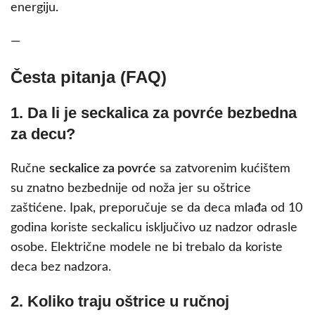
energiju.
—
Česta pitanja (FAQ)
1. Da li je seckalica za povrće bezbedna
za decu?
Ručne
seckalice za povrće
sa zatvorenim kućištem
su znatno bezbednije od noža jer su oštrice
zaštićene. Ipak, preporučuje se da deca mlađa od 10
godina koriste seckalicu isključivo uz nadzor odrasle
osobe. Električne modele ne bi trebalo da koriste
deca bez nadzora.
2. Koliko traju oštrice u ručnoj