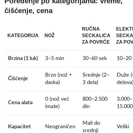
Poređenje po kategorijama: vreme,
čišćenje, cena
RUČNA
ELEKT
KATEGORIJA
NOŽ
SECKALICA
SECKA
ZA POVRĆE
ZA PO
Brzina (1 luk)
3–5 min
30–60 sek
10–20 
Brzo (nož +
Srednje (2–
Duže (
Čišćenje
daska)
3 dela)
delova
0 (nož već
800–2.500
3.000–
Cena alata
imate)
din
15.000
Mali do
Kapacitet
Neograničen
Veliki
srednji