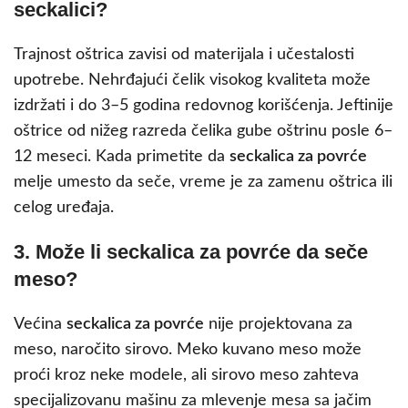
seckalici?
Trajnost oštrica zavisi od materijala i učestalosti
upotrebe. Nehrđajući čelik visokog kvaliteta može
izdržati i do 3–5 godina redovnog korišćenja. Jeftinije
oštrice od nižeg razreda čelika gube oštrinu posle 6–
12 meseci. Kada primetite da
seckalica za povrće
melje umesto da seče, vreme je za zamenu oštrica ili
celog uređaja.
3. Može li seckalica za povrće da seče
meso?
Većina
seckalica za povrće
nije projektovana za
meso, naročito sirovo. Meko kuvano meso može
proći kroz neke modele, ali sirovo meso zahteva
specijalizovanu mašinu za mlevenje mesa sa jačim