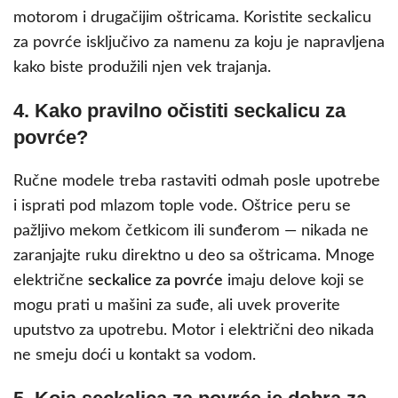
motorom i drugačijim oštricama. Koristite seckalicu
za povrće isključivo za namenu za koju je napravljena
kako biste produžili njen vek trajanja.
4. Kako pravilno očistiti seckalicu za
povrće?
Ručne modele treba rastaviti odmah posle upotrebe
i isprati pod mlazom tople vode. Oštrice peru se
pažljivo mekom četkicom ili sunđerom — nikada ne
zaranjajte ruku direktno u deo sa oštricama. Mnoge
električne
seckalice za povrće
imaju delove koji se
mogu prati u mašini za suđe, ali uvek proverite
uputstvo za upotrebu. Motor i električni deo nikada
ne smeju doći u kontakt sa vodom.