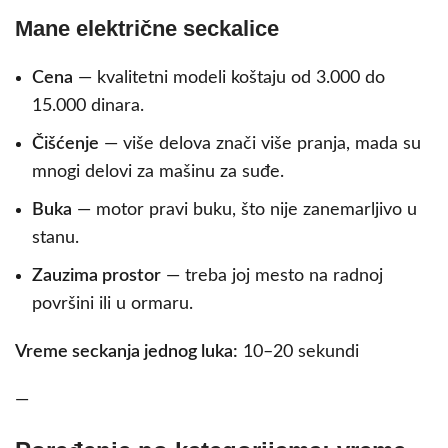
Mane električne seckalice
Cena
— kvalitetni modeli koštaju od 3.000 do
15.000 dinara.
Čišćenje
— više delova znači više pranja, mada su
mnogi delovi za mašinu za suđe.
Buka
— motor pravi buku, što nije zanemarljivo u
stanu.
Zauzima prostor
— treba joj mesto na radnoj
površini ili u ormaru.
Vreme seckanja jednog luka:
10–20 sekundi
—