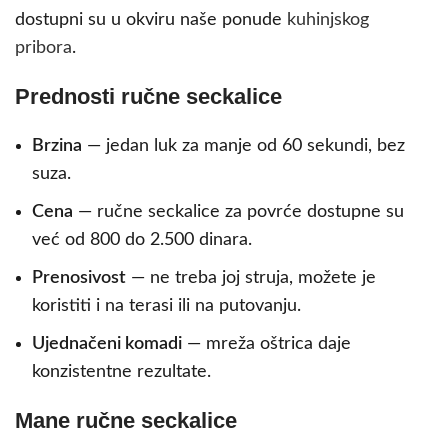
dostupni su u okviru naše ponude
kuhinjskog
pribora
.
Prednosti ručne seckalice
Brzina
— jedan luk za manje od 60 sekundi, bez
suza.
Cena
— ručne seckalice za povrće dostupne su
već od 800 do 2.500 dinara.
Prenosivost
— ne treba joj struja, možete je
koristiti i na terasi ili na putovanju.
Ujednačeni komadi
— mreža oštrica daje
konzistentne rezultate.
Mane ručne seckalice