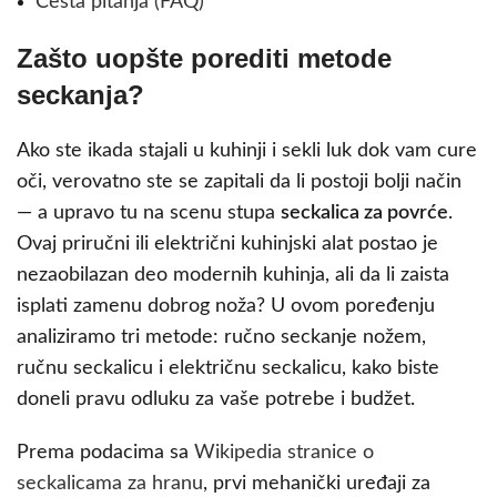
Česta pitanja (FAQ)
Zašto uopšte porediti metode
seckanja?
Ako ste ikada stajali u kuhinji i sekli luk dok vam cure
oči, verovatno ste se zapitali da li postoji bolji način
— a upravo tu na scenu stupa
seckalica za povrće
.
Ovaj priručni ili električni kuhinjski alat postao je
nezaobilazan deo modernih kuhinja, ali da li zaista
isplati zamenu dobrog noža? U ovom poređenju
analiziramo tri metode: ručno seckanje nožem,
ručnu seckalicu i električnu seckalicu, kako biste
doneli pravu odluku za vaše potrebe i budžet.
Prema podacima sa
Wikipedia stranice o
seckalicama za hranu
, prvi mehanički uređaji za