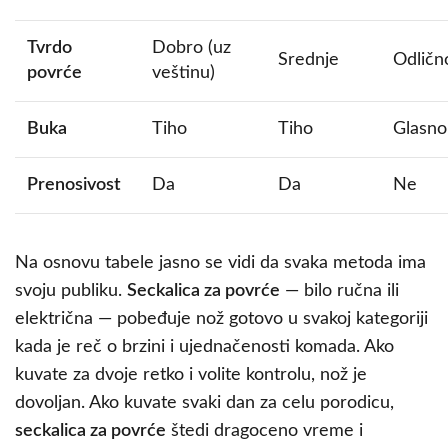
Tvrdo
Dobro (uz
Srednje
Odličn
povrće
veštinu)
Buka
Tiho
Tiho
Glasno
Prenosivost
Da
Da
Ne
Na osnovu tabele jasno se vidi da svaka metoda ima
svoju publiku.
Seckalica za povrće
— bilo ručna ili
električna — pobeđuje nož gotovo u svakoj kategoriji
kada je reč o brzini i ujednačenosti komada. Ako
kuvate za dvoje retko i volite kontrolu, nož je
dovoljan. Ako kuvate svaki dan za celu porodicu,
seckalica za povrće
štedi dragoceno vreme i