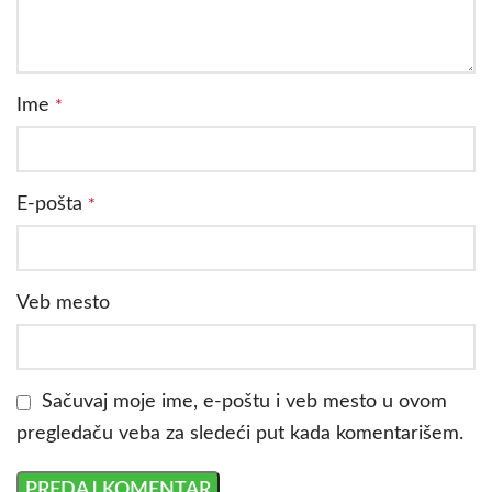
Ime
*
E-pošta
*
Veb mesto
Sačuvaj moje ime, e-poštu i veb mesto u ovom
pregledaču veba za sledeći put kada komentarišem.