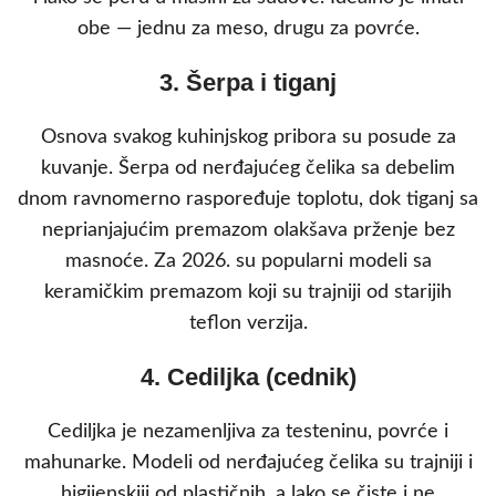
obe — jednu za meso, drugu za povrće.
3. Šerpa i tiganj
Osnova svakog kuhinjskog pribora su posude za
kuvanje. Šerpa od nerđajućeg čelika sa debelim
dnom ravnomerno raspoređuje toplotu, dok tiganj sa
neprianjajućim premazom olakšava prženje bez
masnoće. Za 2026. su popularni modeli sa
keramičkim premazom koji su trajniji od starijih
teflon verzija.
4. Cediljka (cednik)
Cediljka je nezamenljiva za testeninu, povrće i
mahunarke. Modeli od nerđajućeg čelika su trajniji i
higijenskiji od plastičnih, a lako se čiste i ne