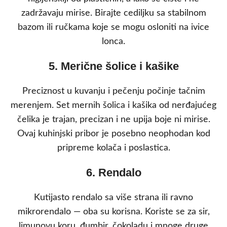
zadržavaju mirise. Birajte cediljku sa stabilnom
bazom ili ručkama koje se mogu osloniti na ivice
lonca.
5. Merične šolice i kašike
Preciznost u kuvanju i pečenju počinje tačnim
merenjem. Set mernih šolica i kašika od nerđajućeg
čelika je trajan, precizan i ne upija boje ni mirise.
Ovaj kuhinjski pribor je posebno neophodan kod
pripreme kolača i poslastica.
6. Rendalo
Kutijasto rendalo sa više strana ili ravno
mikrorendalo — oba su korisna. Koriste se za sir,
limunovu koru, đumbir, čokoladu i mnoge druge