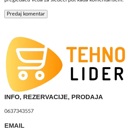
pregledaču veba za sledeći put kada komentarišem.
INFO, REZERVACIJE, PRODAJA
0637343557
EMAIL