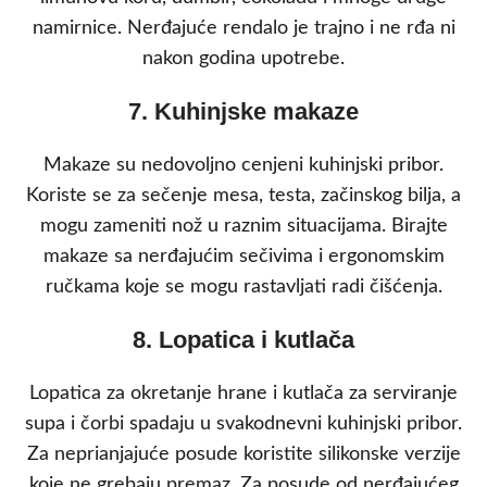
namirnice. Nerđajuće rendalo je trajno i ne rđa ni
nakon godina upotrebe.
7. Kuhinjske makaze
Makaze su nedovoljno cenjeni kuhinjski pribor.
Koriste se za sečenje mesa, testa, začinskog bilja, a
mogu zameniti nož u raznim situacijama. Birajte
makaze sa nerđajućim sečivima i ergonomskim
ručkama koje se mogu rastavljati radi čišćenja.
8. Lopatica i kutlača
Lopatica za okretanje hrane i kutlača za serviranje
supa i čorbi spadaju u svakodnevni kuhinjski pribor.
Za neprianjajuće posude koristite silikonske verzije
koje ne grebaju premaz. Za posude od nerđajućeg