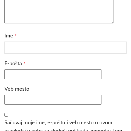
Ime
*
E-pošta
*
Veb mesto
Sačuvaj moje ime, e-poštu i veb mesto u ovom