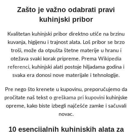
Zašto je važno odabrati pravi
kuhinjski pribor
Kvalitetan kuhinjski pribor direktno utiče na brzinu
kuvanja, higijenu i trajnost alata. Loš pribor se brzo
troši, može da otpušta štetne materije u hranu i
otežava svaki korak pripreme. Prema
Wikipedia
referenci
, kuhinjski alati postoje hiljadama godina i
svaka era donosi nove materijale i tehnologije.
Pre nego što krenete u kupovinu, preporučujemo da
pročitate naš tekst o
greškama pri kupovini
kuhinjske
opreme, kako biste izbegli najčešće zamke i sačuvali
novac.
10 esencijalnih kuhinjskih alata za