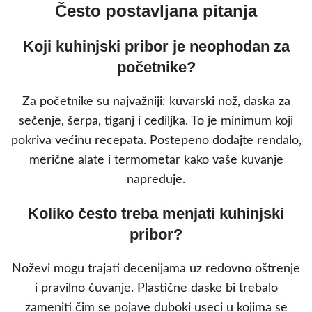
Često postavljana pitanja
Koji kuhinjski pribor je neophodan za
početnike?
Za početnike su najvažniji: kuvarski nož, daska za
sečenje, šerpa, tiganj i cediljka. To je minimum koji
pokriva većinu recepata. Postepeno dodajte rendalo,
merične alate i termometar kako vaše kuvanje
napreduje.
Koliko često treba menjati kuhinjski
pribor?
Noževi mogu trajati decenijama uz redovno oštrenje
i pravilno čuvanje. Plastične daske bi trebalo
zameniti čim se pojave duboki useci u kojima se