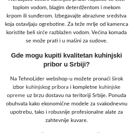
toplom vodom, blagim deterdžentom i mekom
krpom ili sunđerom. Izbegavajte abrazivne sredstva
koja ostavljaju ogrebotine. Za teže mrlje od kamenca
koristite beli sirće razblažen vodom. Većina komada
se može prati i u mašini za sudove.
Gde mogu kupiti kvalitetan kuhinjski
pribor u Srbiji?
Na TehnoLider webshop-u možete pronaći širok
izbor
kuhinjskog pribora
i kompletne
kuhinjske
opreme
uz brzu dostavu na teritoriji Srbije. Ponuda
obuhvata kako ekonomične modele za svakodnevnu
upotrebu, tako i robusnije profesionalne alate za
zahtevnije kuvare.