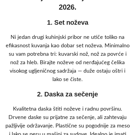
2026.
1. Set noževa
Ni jedan drugi kuhinjski pribor ne utiče toliko na
efikasnost kuvanja kao dobar set noževa. Minimalno
su vam potrebna tri: kuvarski nož, nož za povrće i
nož za hleb. Birajte noževe od nerđajućeg čelika
visokog ugljeničnog sadržaja — duže ostaju oštri i
lako se čiste.
2. Daska za sečenje
Kvalitetna daska štiti noževe i radnu površinu.
Drvene daske su prijatne za sečenje, ali zahtevaju
pažljivije održavanje. Plastične su pogodnije za meso
i lako se peru u mašini za sudove. Idealno je imati