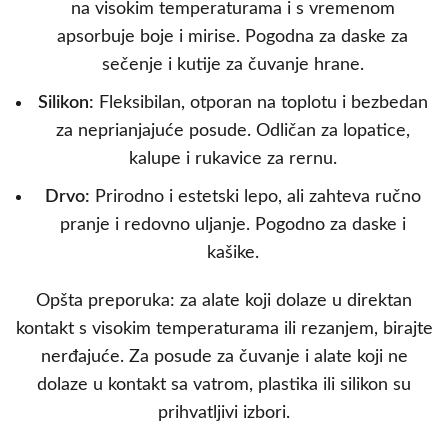
na visokim temperaturama i s vremenom
apsorbuje boje i mirise. Pogodna za daske za
sečenje i kutije za čuvanje hrane.
Silikon:
Fleksibilan, otporan na toplotu i bezbedan
za neprianjajuće posude. Odličan za lopatice,
kalupe i rukavice za rernu.
Drvo:
Prirodno i estetski lepo, ali zahteva ručno
pranje i redovno uljanje. Pogodno za daske i
kašike.
Opšta preporuka: za alate koji dolaze u direktan
kontakt s visokim temperaturama ili rezanjem, birajte
nerđajuće. Za posude za čuvanje i alate koji ne
dolaze u kontakt sa vatrom, plastika ili silikon su
prihvatljivi izbori.