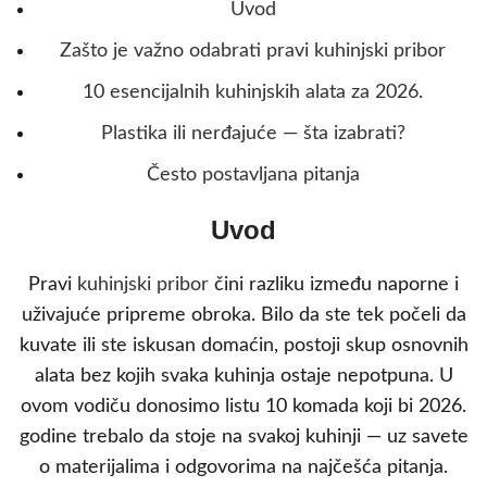
Uvod
Zašto je važno odabrati pravi kuhinjski pribor
10 esencijalnih kuhinjskih alata za 2026.
Plastika ili nerđajuće — šta izabrati?
Često postavljana pitanja
Uvod
Pravi
kuhinjski pribor
čini razliku između naporne i
uživajuće pripreme obroka. Bilo da ste tek počeli da
kuvate ili ste iskusan domaćin, postoji skup osnovnih
alata bez kojih svaka kuhinja ostaje nepotpuna. U
ovom vodiču donosimo listu 10 komada koji bi 2026.
godine trebalo da stoje na svakoj kuhinji — uz savete
o materijalima i odgovorima na najčešća pitanja.