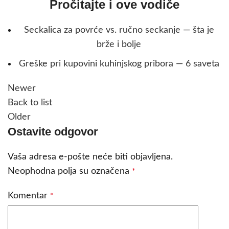
Pročitajte i ove vodiče
Seckalica za povrće vs. ručno seckanje — šta je
brže i bolje
Greške pri kupovini kuhinjskog pribora — 6 saveta
Newer
Back to list
Older
Ostavite odgovor
Vaša adresa e-pošte neće biti objavljena.
Neophodna polja su označena
*
Komentar
*