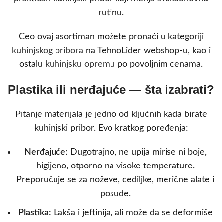
rutinu.
Ceo ovaj asortiman možete pronaći u kategoriji
kuhinjskog pribora
na TehnoLider webshop-u, kao i
ostalu
kuhinjsku opremu
po povoljnim cenama.
Plastika ili nerđajuće — šta izabrati?
Pitanje materijala je jedno od ključnih kada birate
kuhinjski pribor. Evo kratkog poređenja:
Nerđajuće:
Dugotrajno, ne upija mirise ni boje,
higijeno, otporno na visoke temperature.
Preporučuje se za noževe, cediljke, merične alate i
posude.
Plastika:
Lakša i jeftinija, ali može da se deformiše