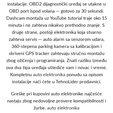
instalacije. OBD2 dijagnostički uređaj se utakne u
OBD port ispod volana — gotovo za 30 sekundi.
Dashcam montaža uz YouTube tutorial traje oko 15
minuta i ne zahteva nikakvo prethodno znanje. S
druge strane, postoji elektronika koja stvarno
zahteva servis — auto alarm sa senzorom udara,
360-stepena parking kamera sa kalibracijom i
skriveni GPS tracker zahtevaju stručnu montažu
zbog ožičenja i programiranja. Znati razliku između
ova dva tipa uređaja uštediće vam i novac i vreme.
Kompletnu
auto elektronika
ponudu sa opisom
instalacije naći ćete u TehnoLider prodavnici.
Greške pri kupovini auto elektronike najčešće
nastaju zbog nedovoljne provere kompatibilnosti i
žurbe.
auto elektronika