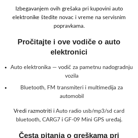
Izbegavanjem ovih grešaka pri kupovini auto
elektronike štedite novac i vreme na servisnim
popravkama.
Pročitajte i ove vodiče o auto
elektronici
Auto elektronika — vodič za pametnu nadogradnju
vozila
Bluetooth, FM transmiteri i multimedija za
automobil
Vredi razmotriti i
Auto radio usb/mp3/sd card
bluetooth
,
CARG7
i
GF-09 Mini GPS uređaj
.
Česta pitanja o greškama pri