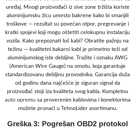
uređaj. Mnogi proizvođači iz sive zone tržišta koriste
aluminijumsku žicu umesto bakrene kako bi smanjili
troškove — rezultat su povećan otpor, pregrevanje i
kratki spojevi koji mogu oštetiti celokupnu instalaciju
vozila. Kako prepoznati loš kabl? Obratite pažnju na
težinu — kvalitetni bakarni kabl je primetno teži od
aluminijumskog iste debljine. Tražite i oznaku AWG
(American Wire Gauge) na omotu, koja garantuje
standardizovanu debljinu provodnika. Garancija duža
od godinu dana najčešće je siguran signal da
proizvođač stoji iza kvaliteta svog kabla. Kompletnu
auto opremu
sa proverenim kablovima i konektorima
možete pronaći u TehnoLider asortimanu.
Greška 3: Pogrešan OBD2 protokol