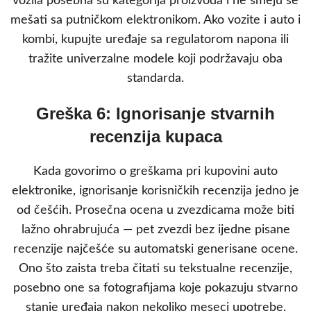
vozila posebna su kategorija proizvoda i ne smeju se
mešati sa putničkom elektronikom. Ako vozite i auto i
kombi, kupujte uređaje sa regulatorom napona ili
tražite univerzalne modele koji podržavaju oba
standarda.
Greška 6: Ignorisanje stvarnih
recenzija kupaca
Kada govorimo o greškama pri kupovini auto
elektronike, ignorisanje korisničkih recenzija jedno je
od češćih. Prosečna ocena u zvezdicama može biti
lažno ohrabrujuća — pet zvezdi bez ijedne pisane
recenzije najčešće su automatski generisane ocene.
Ono što zaista treba čitati su tekstualne recenzije,
posebno one sa fotografijama koje pokazuju stvarno
stanje uređaja nakon nekoliko meseci upotrebe.