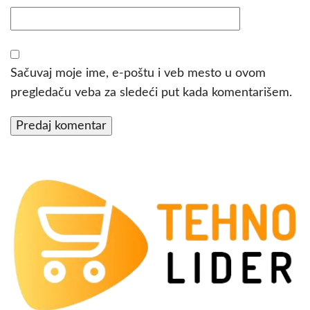
Sačuvaj moje ime, e-poštu i veb mesto u ovom
pregledaču veba za sledeći put kada komentarišem.