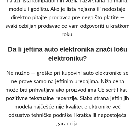
nalazi lista kompatibilnih vozila razvrstana po marki,
modelu i godištu. Ako je lista nejasna ili nedostaje,
direktno pitajte prodavca pre nego što platite —
svaki ozbiljan prodavac će vam odgovoriti u kratkom
roku.
Da li jeftina auto elektronika znači lošu
elektroniku?
Ne nužno — greške pri kupovini auto elektronike se
ne prave samo na jeftinim uređajima. Niža cena
može biti prihvatljiva ako proizvod ima CE sertifikat i
pozitivne tekstualne recenzije. Slaba strana jeftinijih
modela najčešće nije kvalitet elektronike već
odsustvo tehničke podrške i kratka ili nepostojeća
garancija.