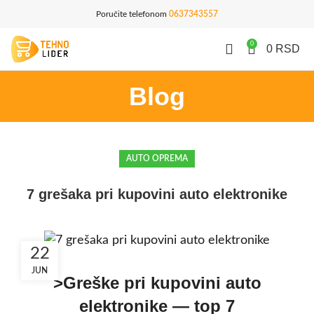
Poručite telefonom
0637343557
0
0
RSD
Blog
AUTO OPREMA
7 grešaka pri kupovini auto elektronike
22
JUN
>Greške pri kupovini auto
elektronike — top 7