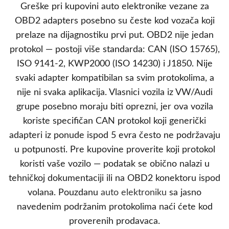
Greške pri kupovini auto elektronike vezane za
OBD2 adapters posebno su česte kod vozača koji
prelaze na dijagnostiku prvi put. OBD2 nije jedan
protokol — postoji više standarda: CAN (ISO 15765),
ISO 9141-2, KWP2000 (ISO 14230) i J1850. Nije
svaki adapter kompatibilan sa svim protokolima, a
nije ni svaka aplikacija. Vlasnici vozila iz VW/Audi
grupe posebno moraju biti oprezni, jer ova vozila
koriste specifičan CAN protokol koji generički
adapteri iz ponude ispod 5 evra često ne podržavaju
u potpunosti. Pre kupovine proverite koji protokol
koristi vaše vozilo — podatak se obično nalazi u
tehničkoj dokumentaciji ili na OBD2 konektoru ispod
volana. Pouzdanu
auto elektroniku
sa jasno
navedenim podržanim protokolima naći ćete kod
proverenih prodavaca.