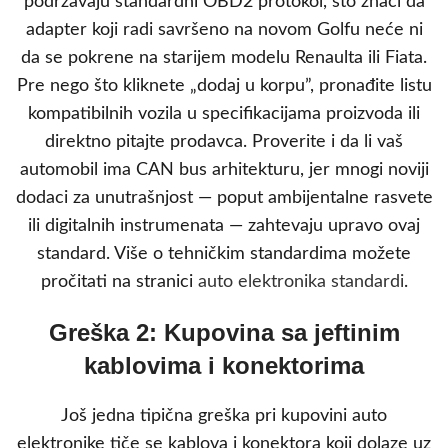
podržavaju standardni OBD2 protokol, što znači da
adapter koji radi savršeno na novom Golfu neće ni
da se pokrene na starijem modelu Renaulta ili Fiata.
Pre nego što kliknete „dodaj u korpu”, pronađite listu
kompatibilnih vozila u specifikacijama proizvoda ili
direktno pitajte prodavca. Proverite i da li vaš
automobil ima CAN bus arhitekturu, jer mnogi noviji
dodaci za unutrašnjost — poput ambijentalne rasvete
ili digitalnih instrumenata — zahtevaju upravo ovaj
standard. Više o tehničkim standardima možete
pročitati na stranici
auto elektronika standardi
.
Greška 2: Kupovina sa jeftinim
kablovima i konektorima
Još jedna tipična greška pri kupovini auto
elektronike tiče se kablova i konektora koji dolaze uz