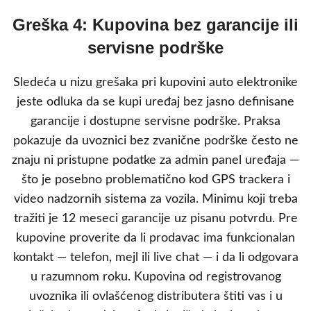
Greška 4: Kupovina bez garancije ili
servisne podrške
Sledeća u nizu grešaka pri kupovini auto elektronike
jeste odluka da se kupi uređaj bez jasno definisane
garancije i dostupne servisne podrške. Praksa
pokazuje da uvoznici bez zvanične podrške često ne
znaju ni pristupne podatke za admin panel uređaja —
što je posebno problematično kod GPS trackera i
video nadzornih sistema za vozila. Minimu koji treba
tražiti je 12 meseci garancije uz pisanu potvrdu. Pre
kupovine proverite da li prodavac ima funkcionalan
kontakt — telefon, mejl ili live chat — i da li odgovara
u razumnom roku. Kupovina od registrovanog
uvoznika ili ovlašćenog distributera štiti vas i u