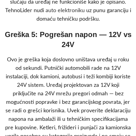
slučaju da uređaj ne funkcioniše kako je opisano.
TehnoLider nudi
auto elektroniku
uz punu garanciju i
domaću tehničku podršku.
Greška 5: Pogrešan napon — 12V vs
24V
Ovo je greška koja doslovno uništava uređaj u roku
od sekundi. Putnički automobili rade na 12V
instalaciji, dok kamioni, autobusi i teži kombiji koriste
24V sistem. Uređaj projektovan za 12V koji
priključite na 24V mrežu pregori odmah — bez
mogućnosti popravke i bez garancijskog povrata, jer
se radi o grešci korisnika. Uvek proverite deklaraciju
napona na ambalaži ili u tehničkim specifikacijama
pre kupovine. Ketleri, frižideri i punjači za kamionska