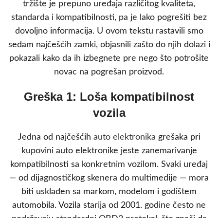
tržište je prepuno uređaja različitog kvaliteta,
standarda i kompatibilnosti, pa je lako pogrešiti bez
dovoljno informacija. U ovom tekstu rastavili smo
sedam najčešćih zamki, objasnili zašto do njih dolazi i
pokazali kako da ih izbegnete pre nego što potrošite
novac na pogrešan proizvod.
Greška 1: Loša kompatibilnost
vozila
Jedna od najčešćih
auto elektronika
grešaka pri
kupovini auto elektronike jeste zanemarivanje
kompatibilnosti sa konkretnim vozilom. Svaki uređaj
— od dijagnostičkog skenera do multimedije — mora
biti usklađen sa markom, modelom i godištem
automobila. Vozila starija od 2001. godine često ne