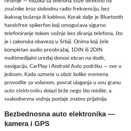
rešenje — muzika sa telefona stiže direktno na
zvučnike kroz slobodnu radio frekvenciju, bez
ikakvog bušenja ili kablova. Korak dalje je Bluetooth
handsfree spikerfon koji omogućava sigurno
telefoniranje tokom vožnje bez diranja telefona, što
je i zakonska obaveza u Srbiji. Onima koji žele
kompletan audio preobražaj, 1DIN ili 2DIN
multimedijalni uređaj donosi ekran na dodir,
navigaciju, CarPlay i Android Auto podršku — sve u
jednom. Kada uzmete u obzir koliko vremena
provodite za volanom, povrat ulaganja u ovu granu
auto elektroniku
dolazi brže nego što mislite, a
svakodnevna vožnja postaje znatno prijatnija.
Bezbednosna auto elektronika —
kamera i GPS