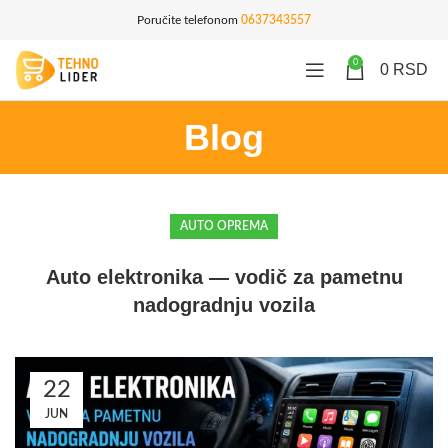
Poručite telefonom
0637343557
0
0
RSD
Blog
AUTO OPREMA
Auto elektronika — vodič za pametnu
nadogradnju vozila
22
JUN