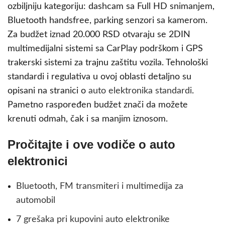
ozbiljniju kategoriju: dashcam sa Full HD snimanjem,
Bluetooth handsfree, parking senzori sa kamerom.
Za budžet iznad 20.000 RSD otvaraju se 2DIN
multimedijalni sistemi sa CarPlay podrškom i GPS
trakerski sistemi za trajnu zaštitu vozila. Tehnološki
standardi i regulativa u ovoj oblasti detaljno su
opisani na stranici o
auto elektronika standardi
.
Pametno raspoređen budžet znači da možete
krenuti odmah, čak i sa manjim iznosom.
Pročitajte i ove vodiče o auto
elektronici
Bluetooth, FM transmiteri i multimedija za
automobil
7 grešaka pri kupovini auto elektronike