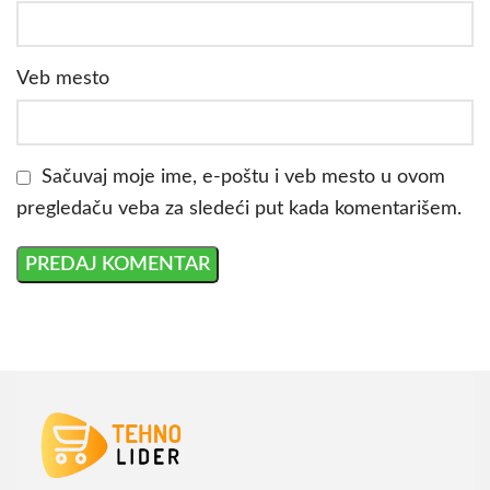
Veb mesto
Sačuvaj moje ime, e-poštu i veb mesto u ovom
pregledaču veba za sledeći put kada komentarišem.