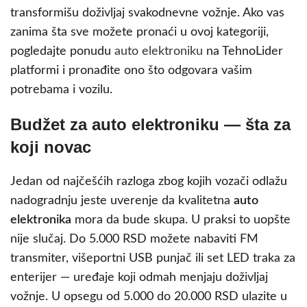
transformišu doživljaj svakodnevne vožnje. Ako vas
zanima šta sve možete pronaći u ovoj kategoriji,
pogledajte ponudu
auto elektroniku
na TehnoLider
platformi i pronađite ono što odgovara vašim
potrebama i vozilu.
Budžet za auto elektroniku — šta za
koji novac
Jedan od najčešćih razloga zbog kojih vozači odlažu
nadogradnju jeste uverenje da kvalitetna
auto
elektronika
mora da bude skupa. U praksi to uopšte
nije slučaj. Do 5.000 RSD možete nabaviti FM
transmiter, višeportni USB punjač ili set LED traka za
enterijer — uređaje koji odmah menjaju doživljaj
vožnje. U opsegu od 5.000 do 20.000 RSD ulazite u