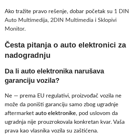
Ako tražite pravo rešenje, dobar početak su
1 DIN
Auto Multimedija
,
2DIN Multimedia
i
Sklopivi
Monitor
.
Česta pitanja o auto elektronici za
nadogradnju
Da li auto elektronika narušava
garanciju vozila?
Ne — prema EU regulativi, proizvođač vozila ne
može da poništi garanciju samo zbog ugradnje
aftermarket
auto elektronike
, pod uslovom da
ugradnja nije prouzrokovala konkretan kvar. Vaša
prava kao vlasnika vozila su zaštićena.