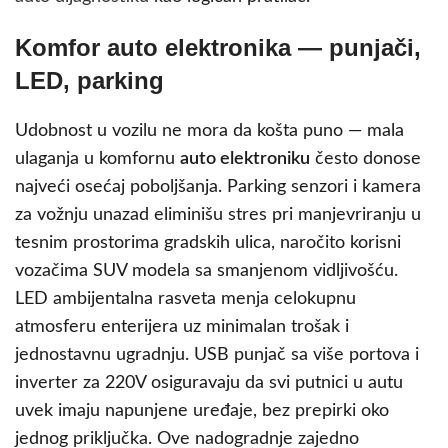
Komfor auto elektronika — punjači,
LED, parking
Udobnost u vozilu ne mora da košta puno — mala
ulaganja u komfornu
auto elektroniku
često donose
najveći osećaj poboljšanja. Parking senzori i kamera
za vožnju unazad eliminišu stres pri manjevriranju u
tesnim prostorima gradskih ulica, naročito korisni
vozačima SUV modela sa smanjenom vidljivošću.
LED ambijentalna rasveta menja celokupnu
atmosferu enterijera uz minimalan trošak i
jednostavnu ugradnju. USB punjač sa više portova i
inverter za 220V osiguravaju da svi putnici u autu
uvek imaju napunjene uređaje, bez prepirki oko
jednog priključka. Ove nadogradnje zajedno