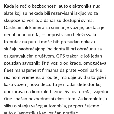
Kada je reč o bezbednosti,
auto elektronika
nudi
alate koji su nekada bili rezervisani isključivo za
skupocena vozila, a danas su dostupni svima.
Dashcam, ili kamera za snimanje vožnje, postala je
neophodan uređaj — nepristrasno beleži svaki
trenutak na putu i može biti presudan dokaz u
slučaju saobraćajnog incidenta ili pri obračunu sa
osiguravajućim društvom. GPS traker je još jedan
pouzdan saveznik: štiti vozilo od krađe, omogućava
fleet management firmama da prate vozni park u
realnom vremenu, a roditeljima daje uvid u to gde i
kako voze njihova deca. Tu je i radar detektor koji
upozorava na kontrole brzine. Svi ovi uređaji zajedno
čine snažan bezbednosni ekosistem. Za kompletniju
sliku o stanju vašeg automobila, preporučujemo i
auto dijagnostiku
kao logičan pratilac.