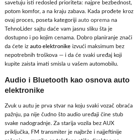
savetuju isti redosled prioriteta: najpre bezbednost,
potom komfor, a na kraju zabava. Kada prođete kroz
ovaj proces, poseta kategoriji
auto oprema
na
TehnoLider sajtu daće vam jasnu sliku šta je
dostupno i po kojim cenama. Dobro planiranje znači
da ćete iz
auto elektronike
izvući maksimum bez
nepotrebnih troškova — i da će svaki uređaj koji
kupite zaista imati smisla u vašem automobilu.
Audio i Bluetooth kao osnova auto
elektronike
Zvuk u autu je prva stvar na koju svaki vozač obraća
pažnju, pa nije čudno što audio uređaji čine stub
svake nadogradnje. Za starija vozila bez AUX
priključka, FM transmiter je najbrže i najjeftinije