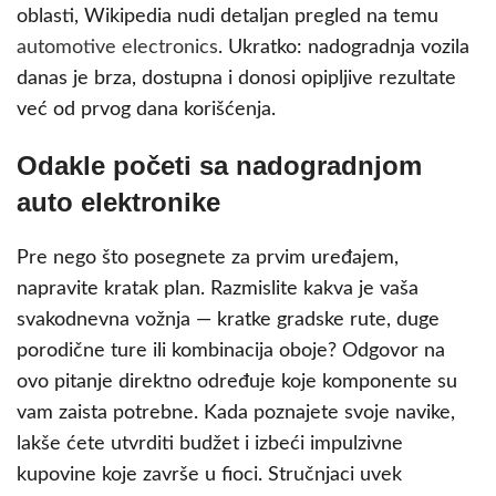
oblasti, Wikipedia nudi detaljan pregled na temu
automotive electronics
. Ukratko: nadogradnja vozila
danas je brza, dostupna i donosi opipljive rezultate
već od prvog dana korišćenja.
Odakle početi sa nadogradnjom
auto elektronike
Pre nego što posegnete za prvim uređajem,
napravite kratak plan. Razmislite kakva je vaša
svakodnevna vožnja — kratke gradske rute, duge
porodične ture ili kombinacija oboje? Odgovor na
ovo pitanje direktno određuje koje komponente su
vam zaista potrebne. Kada poznajete svoje navike,
lakše ćete utvrditi budžet i izbeći impulzivne
kupovine koje završe u fioci. Stručnjaci uvek