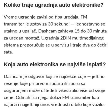
Koliko traje ugradnja auto elektronike?
Vreme ugradnje zavisi od tipa uređaja. FM
transmiter je gotov za 30 sekundi — jednostavno se
utakne u upaljač. Dashcam zahteva 15 do 30 minuta
za uredan montaž. Ugradnja 2DIN multimedijalnog
sistema preporučuje se u servisu i traje dva do četiri
sata.
Koja auto elektronika se najviše isplati?
Dashcam je odgovor koji se najčešće čuje — jeftino
rešenje koje pri prvom sudaru ili sporu sa
osiguranjem može uštedeti višestruko više od svoje
cene. Odmah iza njega dolazi FM transmiter kao
najbrži i najjeftiniji unos vrednosti u bilo koje vozilo.