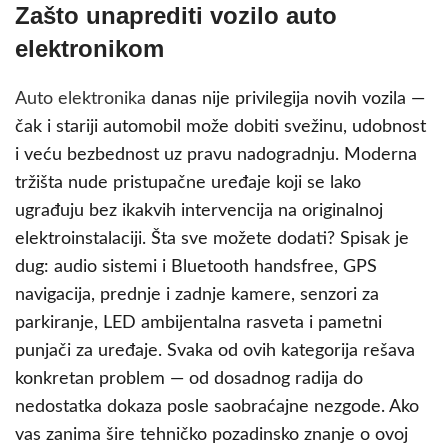
Zašto unaprediti vozilo auto
elektronikom
Auto elektronika
danas nije privilegija novih vozila —
čak i stariji automobil može dobiti svežinu, udobnost
i veću bezbednost uz pravu nadogradnju. Moderna
tržišta nude pristupačne uređaje koji se lako
ugrađuju bez ikakvih intervencija na originalnoj
elektroinstalaciji. Šta sve možete dodati? Spisak je
dug: audio sistemi i Bluetooth handsfree, GPS
navigacija, prednje i zadnje kamere, senzori za
parkiranje, LED ambijentalna rasveta i pametni
punjači za uređaje. Svaka od ovih kategorija rešava
konkretan problem — od dosadnog radija do
nedostatka dokaza posle saobraćajne nezgode. Ako
vas zanima šire tehničko pozadinsko znanje o ovoj