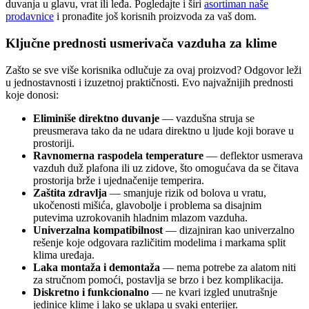
duvanja u glavu, vrat ili leđa. Pogledajte i širi
asortiman naše
prodavnice
i pronađite još korisnih proizvoda za vaš dom.
Ključne prednosti usmerivača vazduha za klime
Zašto se sve više korisnika odlučuje za ovaj proizvod? Odgovor leži
u jednostavnosti i izuzetnoj praktičnosti. Evo najvažnijih prednosti
koje donosi:
Eliminiše direktno duvanje
— vazdušna struja se
preusmerava tako da ne udara direktno u ljude koji borave u
prostoriji.
Ravnomerna raspodela temperature
— deflektor usmerava
vazduh duž plafona ili uz zidove, što omogućava da se čitava
prostorija brže i ujednačenije temperira.
Zaštita zdravlja
— smanjuje rizik od bolova u vratu,
ukočenosti mišića, glavobolje i problema sa disajnim
putevima uzrokovanih hladnim mlazom vazduha.
Univerzalna kompatibilnost
— dizajniran kao univerzalno
rešenje koje odgovara različitim modelima i markama split
klima uređaja.
Laka montaža i demontaža
— nema potrebe za alatom niti
za stručnom pomoći, postavlja se brzo i bez komplikacija.
Diskretno i funkcionalno
— ne kvari izgled unutrašnje
jedinice klime i lako se uklapa u svaki enterijer.