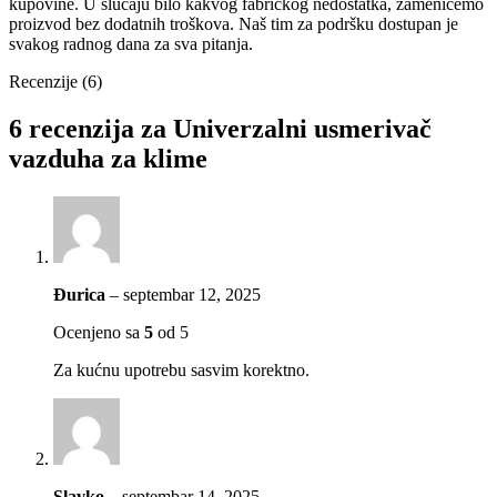
kupovine. U slučaju bilo kakvog fabričkog nedostatka, zamenićemo
proizvod bez dodatnih troškova. Naš tim za podršku dostupan je
svakog radnog dana za sva pitanja.
Recenzije (6)
6 recenzija za
Univerzalni usmerivač
vazduha za klime
Đurica
–
septembar 12, 2025
Ocenjeno sa
5
od 5
Za kućnu upotrebu sasvim korektno.
Slavko
–
septembar 14, 2025