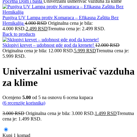
Početna
Dom i bašta
Univerzalni usmerivač vazduha za klime
Punjiva UV Lampa protiv Komaraca – Efikasna Zaštita Bez
Hemikalija
4.000
RSD
Originalna cena je bila:
4.000 RSD.
2.499
RSD
Trenutna cena je: 2.499 RSD.
Back to products
Sklopivi krevet – udobnost gde god da krenete!
12.000
RSD
Originalna cena je bila: 12.000 RSD.
5.999
RSD
Trenutna cena je:
5.999 RSD.
Univerzalni usmerivač vazduha
za klime
Ocenjeno
5.00
od 5 na osnovu
6
ocena kupaca
(
6
recenzije korisnika)
3.000
RSD
Originalna cena je bila: 3.000 RSD.
1.499
RSD
Trenutna
cena je: 1.499 RSD.
Kupi 1 komad