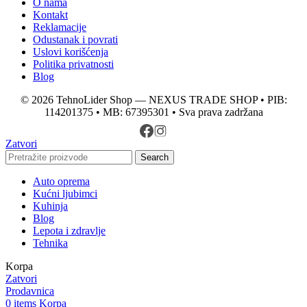
O nama
Kontakt
Reklamacije
Odustanak i povrati
Uslovi korišćenja
Politika privatnosti
Blog
© 2026 TehnoLider Shop — NEXUS TRADE SHOP • PIB:
114201375 • MB: 67395301 • Sva prava zadržana
Zatvori
Search
Auto oprema
Kućni ljubimci
Kuhinja
Blog
Lepota i zdravlje
Tehnika
Korpa
Zatvori
Prodavnica
0
items
Korpa