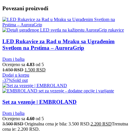
Povezani proizvodi
LED Rukavice za Rad u Mraku sa Ugrađenim
Svetlom na Prstima – AuroraGrip
Dom i bašta
Ocenjeno sa
4.83
od 5
1.650
RSD
1.500
RSD
Dodaj u korpu
-37%
Sold out
Set za vezenje | EMBROLAND
Dom i bašta
Ocenjeno sa
4.60
od 5
3.500
RSD
Originalna cena je bila: 3.500 RSD.
2.200
RSD
Trenutna
cena je: 2.200 RSD.