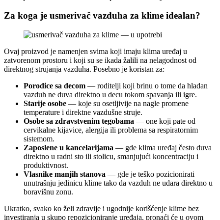
Za koga je usmerivač vazduha za klime idealan?
Ovaj proizvod je namenjen svima koji imaju klima uređaj u
zatvorenom prostoru i koji su se ikada žalili na nelagodnost od
direktnog strujanja vazduha. Posebno je koristan za:
Porodice sa decom
— roditelji koji brinu o tome da hladan
vazduh ne duva direktno u decu tokom spavanja ili igre.
Starije osobe
— koje su osetljivije na nagle promene
temperature i direktne vazdušne struje.
Osobe sa zdravstvenim tegobama
— one koji pate od
cervikalne kijavice, alergija ili problema sa respiratornim
sistemom.
Zaposlene u kancelarijama
— gde klima uređaj često duva
direktno u radni sto ili stolicu, smanjujući koncentraciju i
produktivnost.
Vlasnike manjih stanova
— gde je teško pozicionirati
unutrašnju jedinicu klime tako da vazduh ne udara direktno u
boravišnu zonu.
Ukratko, svako ko želi zdravije i ugodnije korišćenje klime bez
investiranja u skupo repozicioniranje uređaja, pronaći će u ovom