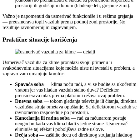
prostoriji ili godišnjim dobom (hlađenje leti, grejanje zimi).
Važno je napomenuti da usmerivač funkcioniše i u režimu grejanja
— preusmerava topli vazduh prema podnoj zoni prostorije, što
rezultuje ravnomernijim zagrevanjem.
Praktične situacije korišćenja
Usmerivač vazduha za klime pronalazi svoju primenu u
svakodnevnim situacijama koje možda niste ni svrstali u problem, a
zapravo vam umanjuju komfor:
Spavaća soba
— klima noću radi, a vi se budite sa ukočenim
vratom jer vas hladan vazduh stalno duva? Deflektor
preusmerava mlaz prema plafonu i rešava ovaj problem.
Dnevna soba
— tokom gledanja televizije ili čitanja, direktna
vazdušna struja ometava opuštanje. Sa deflektorom vazduh se
ravnomerno raspoređuje po prostoriji.
Kancelarija ili radna soba
— rad za računarom postaje
neugodan kada vas klima hladi s jedne strane. Usmerivač
eliminiše taj efekat i poboljšava radne uslove.
Dečja soba
— zaštitite decu od direktnog strujanja hladnog