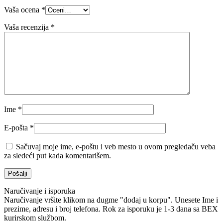
Vaša ocena
*
Vaša recenzija
*
Ime
*
E-pošta
*
Sačuvaj moje ime, e-poštu i veb mesto u ovom pregledaču veba
za sledeći put kada komentarišem.
Naručivanje i isporuka
Naručivanje vršite klikom na dugme "dodaj u korpu". Unesete Ime i
prezime, adresu i broj telefona. Rok za isporuku je 1-3 dana sa BEX
kurirskom službom.