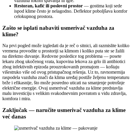
vazduha tokom spavanja ili igre.
Restoran, kafić ili poslovni prostor
— gostima koji sede
ispod klime često je nelagodno. Deflektor poboljšava komfor
celokupnog prostora.
Zašto se isplati nabaviti usmerivač vazduha za
klime?
Na prvi pogled može izgledati da je reč o sitnici, ali razmislite koliko
vremena provodite u prostoriji sa klimom i koliko puta ste se žalili
na direktno duvanje. Redovne posledice tog problema — posete
lekaru zbog ukočenog vrata, kupovina lekova za grlo ili antibiotici
zbog infektivnih epizoda prouzrokovanih promajom — koštaju
višestruko više od ovog pristupačnog rešenja. Uz to, ravnomernija
raspodela vazduha znači da klima uređaj postiže željenu temperaturu
brže i efikasnije, što može posredno uticati na smanjenje potrošnje
električne energije. Ovaj usmerivač vazduha za klime predstavlja
malu investiciju s velikim svakodnevnim povratom u vidu zdravlja,
komfora i mira.
Zaključak — naručite usmerivač vazduha za klime
već danas