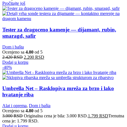
Pročitajte još
Tester za dragoceno kamenje — dijamant, rubin,
smaragd, safir
Dom i bašta
Ocenjeno sa
4.80
od 5
2.420
RSD
2.200
RSD
Dodaj u korpu
-40%
Umbrella Net – Rasklopiva mreža za brzo i lako
hvatanje riba
Alat i oprema
,
Dom i bašta
Ocenjeno sa
4.80
od 5
3.000
RSD
Originalna cena je bila: 3.000 RSD.
1.799
RSD
Trenutna
cena je: 1.799 RSD.
Dodaj u korpu