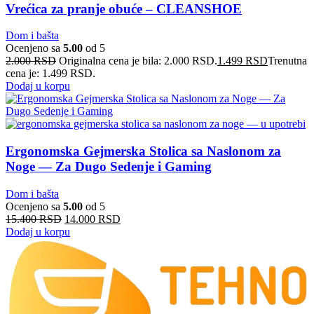
Vrećica za pranje obuće – CLEANSHOE
Dom i bašta
Ocenjeno sa
5.00
od 5
2.000
RSD
Originalna cena je bila: 2.000 RSD.
1.499
RSD
Trenutna
cena je: 1.499 RSD.
Dodaj u korpu
Ergonomska Gejmerska Stolica sa Naslonom za
Noge — Za Dugo Sedenje i Gaming
Dom i bašta
Ocenjeno sa
5.00
od 5
15.400
RSD
14.000
RSD
Dodaj u korpu