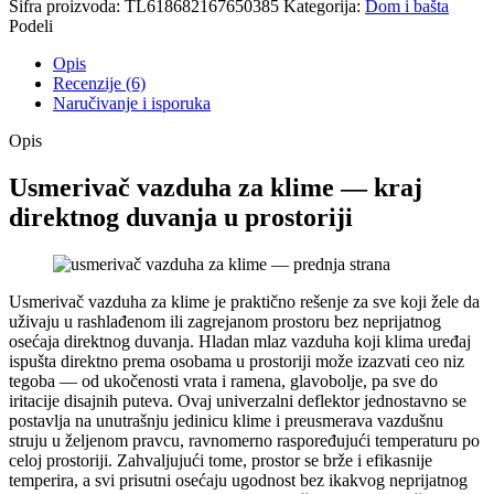
Šifra proizvoda:
TL618682167650385
Kategorija:
Dom i bašta
Podeli
Opis
Recenzije (6)
Naručivanje i isporuka
Opis
Usmerivač vazduha za klime — kraj
direktnog duvanja u prostoriji
Usmerivač vazduha za klime je praktično rešenje za sve koji žele da
uživaju u rashlađenom ili zagrejanom prostoru bez neprijatnog
osećaja direktnog duvanja. Hladan mlaz vazduha koji klima uređaj
ispušta direktno prema osobama u prostoriji može izazvati ceo niz
tegoba — od ukočenosti vrata i ramena, glavobolje, pa sve do
iritacije disajnih puteva. Ovaj univerzalni deflektor jednostavno se
postavlja na unutrašnju jedinicu klime i preusmerava vazdušnu
struju u željenom pravcu, ravnomerno raspoređujući temperaturu po
celoj prostoriji. Zahvaljujući tome, prostor se brže i efikasnije
temperira, a svi prisutni osećaju ugodnost bez ikakvog neprijatnog