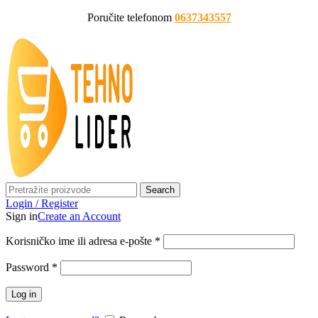
Poručite telefonom
0637343557
Search
Login / Register
Sign in
Create an Account
Korisničko ime ili adresa e-pošte
*
Password
*
Log in