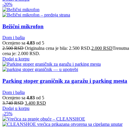
-20%
Bežični mikrofon
Dom i bašta
Ocenjeno sa
4.83
od 5
2.500
RSD
Originalna cena je bila: 2.500 RSD.
2.000
RSD
Trenutna
cena je: 2.000 RSD.
Dodaj u korpu
Parking stoper graničnik za garažu i parking mesta
Dom i bašta
Ocenjeno sa
4.83
od 5
3.740
RSD
3.400
RSD
Dodaj u korpu
-25%