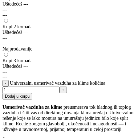
Uštedećeš
---
---
---
Kupi 2 komada
Uštedećeš
---
---
---
Najprodavanije
Kupi 3 komada
Uštedećeš
---
---
---
Univerzalni usmerivač vazduha za klime količina
Dodaj u korpu
Usmerivač vazduha za klime
preusmerava tok hladnog ili toplog
vazduha i štiti vas od direktnog duvanja klima uređaja. Univerzalno
rešenje koje se lako montira na unutrašnju jedinicu bilo koje split
klime. Recite zbogom glavobolji, ukočenosti i nelagodnosti — i
uživajte u ravnomernoj, prijatnoj temperaturi u celoj prostoriji.