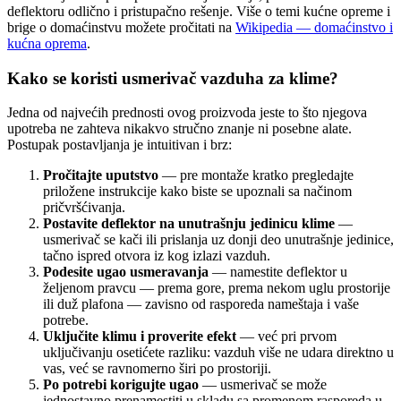
deflektoru odlično i pristupačno rešenje. Više o temi kućne opreme i
brige o domaćinstvu možete pročitati na
Wikipedia — domaćinstvo i
kućna oprema
.
Kako se koristi usmerivač vazduha za klime?
Jedna od najvećih prednosti ovog proizvoda jeste to što njegova
upotreba ne zahteva nikakvo stručno znanje ni posebne alate.
Postupak postavljanja je intuitivan i brz:
Pročitajte uputstvo
— pre montaže kratko pregledajte
priložene instrukcije kako biste se upoznali sa načinom
pričvršćivanja.
Postavite deflektor na unutrašnju jedinicu klime
—
usmerivač se kači ili prislanja uz donji deo unutrašnje jedinice,
tačno ispred otvora iz kog izlazi vazduh.
Podesite ugao usmeravanja
— namestite deflektor u
željenom pravcu — prema gore, prema nekom uglu prostorije
ili duž plafona — zavisno od rasporeda nameštaja i vaše
potrebe.
Uključite klimu i proverite efekt
— već pri prvom
uključivanju osetićete razliku: vazduh više ne udara direktno u
vas, već se ravnomerno širi po prostoriji.
Po potrebi korigujte ugao
— usmerivač se može
jednostavno prenamestiti u skladu sa promenom rasporeda u