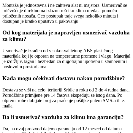
Montaža je jednostavna i ne zahteva alat ni majstora. Usmerivač se
pričvršćuje direktno na izlaznu rešetku klima uređaja pomoću
priloženih nosača. Ceo postupak traje svega nekoliko minuta i
dostupan je kratko uputstvo u pakovanju.
Od kog materijala je napravljen usmerivač vazduha
za klimu?
Usmerivač je izrađen od visokokvalitetnog ABS plastičnog
materijala koji je otporan na temperaturne promene i vlagu. Materijal
je izdržljiv, lagan i bezbedan za dugotrajnu upotrebu u stambenim i
poslovnim prostorijama.
Kada mogu očekivati dostavu nakon porudžbine?
Dostava se vrši na celoj teritoriji Srbije u roku od 2 do 4 radna dana.
Porudžbine primljene pre 14 časova ekspeduju se istog dana. Po
otpremi robe dobijate broj za praćenje pošiljke putem SMS-a ili e-
maila.
Da li usmerivač vazduha za klimu ima garanciju?
Da, na ovaj proizvod dajemo garanciju od 12 meseci od datuma