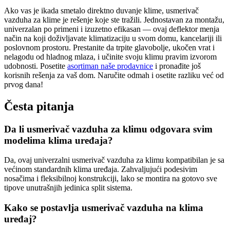
Ako vas je ikada smetalo direktno duvanje klime, usmerivač
vazduha za klime je rešenje koje ste tražili. Jednostavan za montažu,
univerzalan po primeni i izuzetno efikasan — ovaj deflektor menja
način na koji doživljavate klimatizaciju u svom domu, kancelariji ili
poslovnom prostoru. Prestanite da trpite glavobolje, ukočen vrat i
nelagodu od hladnog mlaza, i učinite svoju klimu pravim izvorom
udobnosti. Posetite
asortiman naše prodavnice
i pronađite još
korisnih rešenja za vaš dom. Naručite odmah i osetite razliku već od
prvog dana!
Česta pitanja
Da li usmerivač vazduha za klimu odgovara svim
modelima klima uređaja?
Da, ovaj univerzalni usmerivač vazduha za klimu kompatibilan je sa
većinom standardnih klima uređaja. Zahvaljujući podesivim
nosačima i fleksibilnoj konstrukciji, lako se montira na gotovo sve
tipove unutrašnjih jedinica split sistema.
Kako se postavlja usmerivač vazduha na klima
uređaj?