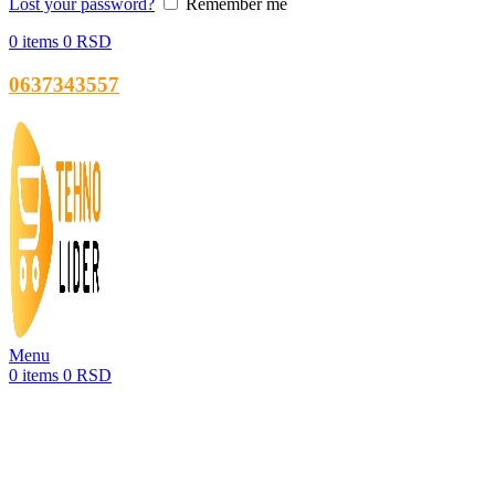
Lost your password?
Remember me
0
items
0
RSD
0637343557
Menu
0
items
0
RSD
-50%