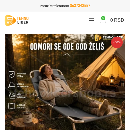
Poručite telefonom
0637343557
0
0
RSD
-50%