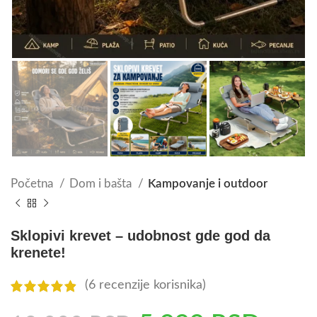
Početna
Dom i bašta
Kampovanje i outdoor
Sklopivi krevet – udobnost gde god da
krenete!
(
6
recenzije korisnika)