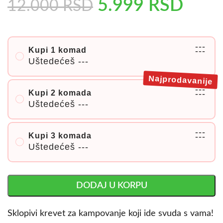
5.999
RSD
12.000
RSD
---
Kupi 1 komad
---
Uštedećeš
---
Najprodavanije
---
Kupi 2 komada
---
Uštedećeš
---
---
Kupi 3 komada
---
Uštedećeš
---
DODAJ U KORPU
Sklopivi krevet za kampovanje koji ide svuda s vama!