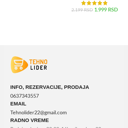
DODAJ U KORPU
1.999
RSD
2.199
RSD
DODAJ U KORPU
INFO, REZERVACIJE, PRODAJA
0637343557
EMAIL
Tehnolider22@gmail.com
RADNO VREME