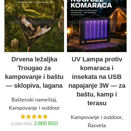
Drvena ležaljka
UV Lampa protiv
Trougao za
komaraca i
kampovanje i baštu
insekata na USB
— sklopiva, lagana
napajanje 3W — za
baštu, kamp i
Baštenski nameštaj
,
terasu
Kampovanje i outdoor
Kampovanje i outdoor
,
2.800
RSD
3.080
RSD
Rasveta