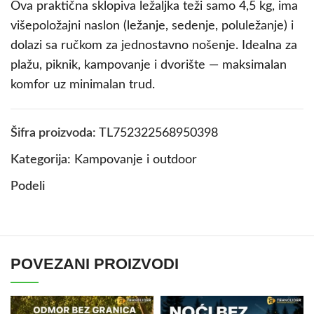
Ova praktična sklopiva ležaljka teži samo 4,5 kg, ima
višepoložajni naslon (ležanje, sedenje, poluležanje) i
dolazi sa ručkom za jednostavno nošenje. Idealna za
plažu, piknik, kampovanje i dvorište — maksimalan
komfor uz minimalan trud.
Šifra proizvoda:
TL752322568950398
Kategorija:
Kampovanje i outdoor
Podeli
POVEZANI PROIZVODI