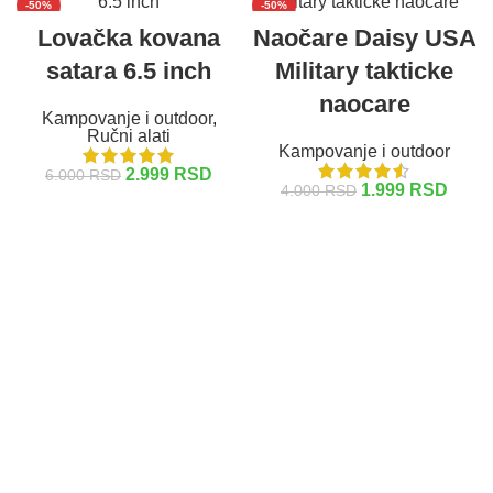
-50%
-50%
Lovačka kovana
Naočare Daisy USA
satara 6.5 inch
Military takticke
naocare
Kampovanje i outdoor
,
Ručni alati
Kampovanje i outdoor
2.999
RSD
6.000
RSD
1.999
RSD
4.000
RSD
DODAJ U KORPU
DODAJ U KORPU