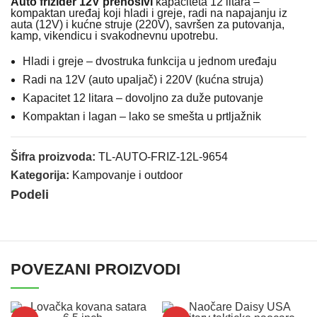
Auto frižider 12V prenosivi
kapaciteta 12 litara –
kompaktan uređaj koji hladi i greje, radi na napajanju iz
auta (12V) i kućne struje (220V), savršen za putovanja,
kamp, vikendicu i svakodnevnu upotrebu.
Hladi i greje – dvostruka funkcija u jednom uređaju
Radi na 12V (auto upaljač) i 220V (kućna struja)
Kapacitet 12 litara – dovoljno za duže putovanje
Kompaktan i lagan – lako se smešta u prtljažnik
Šifra proizvoda:
TL-AUTO-FRIZ-12L-9654
Kategorija:
Kampovanje i outdoor
Podeli
POVEZANI PROIZVODI