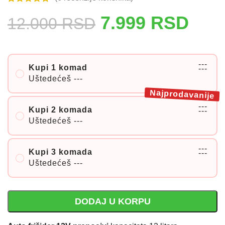
7.999
RSD
12.000
RSD
---
Kupi 1 komad
---
Uštedećeš
---
Najprodavanije
---
Kupi 2 komada
---
Uštedećeš
---
---
Kupi 3 komada
---
Uštedećeš
---
DODAJ U KORPU