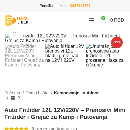
Poručite telefonom
0637343557
0
0
RSD
Click to enlarge
-33%
Početna
Dom i bašta
Kampovanje i outdoor
Auto Frižider 12L 12V/220V – Prenosivi Mini
Frižider i Grejač za Kamp i Putovanja
(
6
recenzije korisnika)