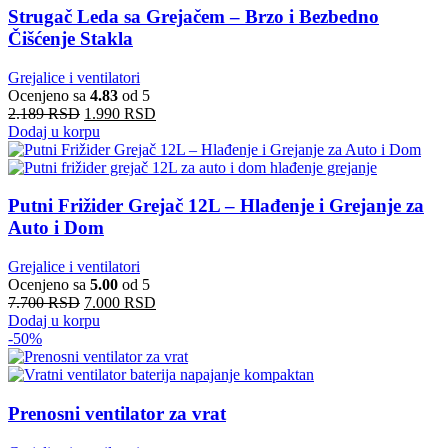
Strugač Leda sa Grejačem – Brzo i Bezbedno
Čišćenje Stakla
Grejalice i ventilatori
Ocenjeno sa
4.83
od 5
2.189
RSD
1.990
RSD
Dodaj u korpu
Putni Frižider Grejač 12L – Hlađenje i Grejanje za
Auto i Dom
Grejalice i ventilatori
Ocenjeno sa
5.00
od 5
7.700
RSD
7.000
RSD
Dodaj u korpu
-50%
Prenosni ventilator za vrat