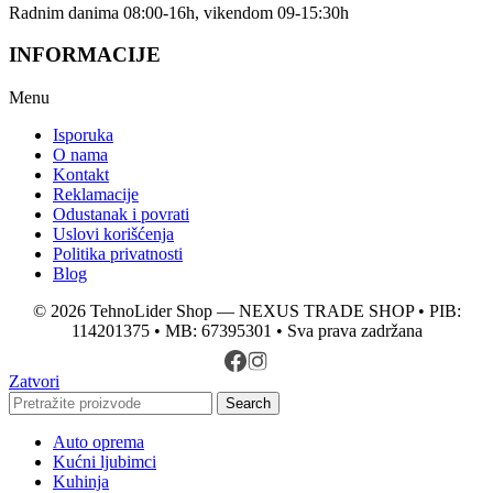
Radnim danima 08:00-16h, vikendom 09-15:30h
INFORMACIJE
Menu
Isporuka
O nama
Kontakt
Reklamacije
Odustanak i povrati
Uslovi korišćenja
Politika privatnosti
Blog
© 2026 TehnoLider Shop — NEXUS TRADE SHOP • PIB:
114201375 • MB: 67395301 • Sva prava zadržana
Zatvori
Search
Auto oprema
Kućni ljubimci
Kuhinja