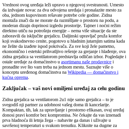
Vrednost ovog uređaja leži upravo u njegovoj svestranosti. Umesto
da izdvajate novac za dva odvojena uređaja i pronalazite mesto za
oba, jednom kupovinom rešavate potrebe cele godine. Zidna
montaža znači da ne morate da razmišljate o prostoru na podu, a
moderan dizajn doprinosi izgledu prostorije. Tajmer i noćni režim
direktno utiču na potrošnju energije – nema više situacije da ste
zaboravili da isključite grejalicu. Daljinski upravljač pruža komfor
koji svakodnevno cenite, pogotovo u hladnim jutarnjim satima kada
ne želite da izađete ispod pokrivača. Za sve koji žele pametno,
ekonomično i estetski prihvatljivo rešenje za grejanje i hlađenje, ova
zidna grejalica sa ventilatorom predstavlja odličan izbor. Pogledajte i
ostale uređaje za domaćinstvo u
asortimanu naše prodavnice
i
pronađite sve što vam treba na jednom mestu. Saznajte više o
konceptu uređenog domaćinstva na
Wikipedia — domaćinstvo i
kućna oprema
.
Zaključak – vaš novi omiljeni uređaj za celu godinu
Zidna grejalica sa ventilatorom 2u1 nije samo grejalica – to je
svegodiš nji partner za udobnost vašeg doma ili kancelarije.
Kompaktan, tih, lak za upravljanje i prostorno efikasan, ovaj uređaj
donosi pravi komfor bez kompromisa. Ne čekajte da vas iznenadi
prva hladnoća ili letnja žega – nabavite ga danas i uživajte u
savršenoj temperaturi u svakom trenutku. Kliknite na dugme za