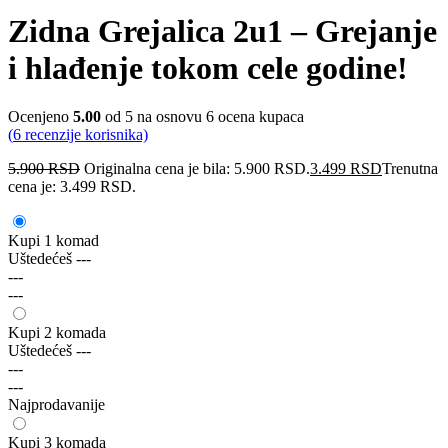
Zidna Grejalica 2u1 – Grejanje
i hlađenje tokom cele godine!
Ocenjeno
5.00
od 5 na osnovu
6
ocena kupaca
(
6
recenzije korisnika)
5.900
RSD
Originalna cena je bila: 5.900 RSD.
3.499
RSD
Trenutna
cena je: 3.499 RSD.
Kupi 1 komad
Uštedećeš
---
---
---
Kupi 2 komada
Uštedećeš
---
---
---
Najprodavanije
Kupi 3 komada