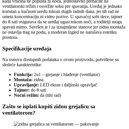
kada vrućina ne popušta ni noću, jednostavno prebacite na
ventilatorski režim i osvežite sobu pre spavanja. Uređaj je jednako
koristan u kućnom uredu tokom dugih radnih dana, jer tih rad ne
ometa koncentraciju ni video pozive. U spavaćoj sobi dece, tajmer
do 8 sati osigurava da se uređaj ugasi tokom noći, a roditelji mogu
spavati mirno. Savršen je i za iznajmljene stanove jer zidna montaža
ne ostavlja trag na podu, a moderan izgled ne narušava estetiku
prostora.
Specifikacije uređaja
Na osnovu dostupnih podataka o ovom proizvodu, potvrđene su
sledeće karakteristike:
Funkcija:
2u1 – grejanje i hlađenje (ventilator)
Montaža:
zidna
Upravljanje:
LED ekran i daljinski upravljač
Tajmer:
do 8 sati
Noćni režim:
da (tihi rad)
Zašto se isplati kupiti zidnu grejalicu sa
ventilatorom?