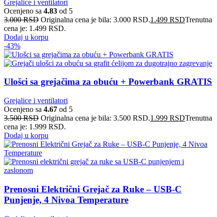
Grejalice i ventilatori
Ocenjeno sa
4.83
od 5
3.000
RSD
Originalna cena je bila: 3.000 RSD.
1.499
RSD
Trenutna
cena je: 1.499 RSD.
Dodaj u korpu
-43%
Ulošci sa grejačima za obuću + Powerbank GRATIS
Grejalice i ventilatori
Ocenjeno sa
4.67
od 5
3.500
RSD
Originalna cena je bila: 3.500 RSD.
1.999
RSD
Trenutna
cena je: 1.999 RSD.
Dodaj u korpu
Prenosni Električni Grejač za Ruke – USB-C
Punjenje, 4 Nivoa Temperature