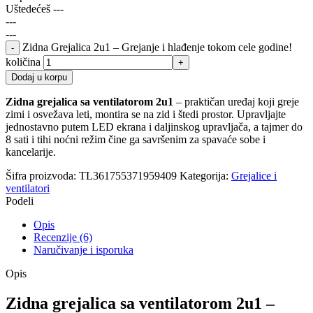
Uštedećeš
---
---
---
Zidna Grejalica 2u1 – Grejanje i hlađenje tokom cele godine!
količina
Dodaj u korpu
Zidna grejalica sa ventilatorom 2u1
– praktičan uređaj koji greje
zimi i osvežava leti, montira se na zid i štedi prostor. Upravljajte
jednostavno putem LED ekrana i daljinskog upravljača, a tajmer do
8 sati i tihi noćni režim čine ga savršenim za spavaće sobe i
kancelarije.
Šifra proizvoda:
TL361755371959409
Kategorija:
Grejalice i
ventilatori
Podeli
Opis
Recenzije (6)
Naručivanje i isporuka
Opis
Zidna grejalica sa ventilatorom 2u1 –