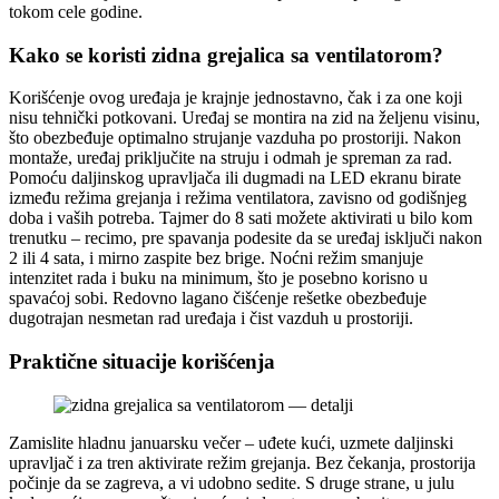
tokom cele godine.
Kako se koristi zidna grejalica sa ventilatorom?
Korišćenje ovog uređaja je krajnje jednostavno, čak i za one koji
nisu tehnički potkovani. Uređaj se montira na zid na željenu visinu,
što obezbeđuje optimalno strujanje vazduha po prostoriji. Nakon
montaže, uređaj priključite na struju i odmah je spreman za rad.
Pomoću daljinskog upravljača ili dugmadi na LED ekranu birate
između režima grejanja i režima ventilatora, zavisno od godišnjeg
doba i vaših potreba. Tajmer do 8 sati možete aktivirati u bilo kom
trenutku – recimo, pre spavanja podesite da se uređaj isključi nakon
2 ili 4 sata, i mirno zaspite bez brige. Noćni režim smanjuje
intenzitet rada i buku na minimum, što je posebno korisno u
spavaćoj sobi. Redovno lagano čišćenje rešetke obezbeđuje
dugotrajan nesmetan rad uređaja i čist vazduh u prostoriji.
Praktične situacije korišćenja
Zamislite hladnu januarsku večer – uđete kući, uzmete daljinski
upravljač i za tren aktivirate režim grejanja. Bez čekanja, prostorija
počinje da se zagreva, a vi udobno sedite. S druge strane, u julu