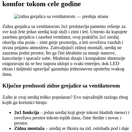
komfor tokom cele godine
Zidna grejalica sa ventilatorom 2u1 predstavlja pametno rešenje za
sve koji žele jedan uređaj koji služi i zimi i leti. Umesto da kupujete
zasebnu grejalicu i zasebni ventilator, ovaj praktični 2u1 uređaj
obavlja oba posla – zimi greje prostoriju, a leti osvežava vazduh i
stvara prijatnu atmosferu. Zahvaljujući zidnoj montaži, uređaj ne
zauzima podni prostor, što ga čini idealnim za manje stanove,
kancelarije i spavaće sobe. Moderan dizajn i kompaktne dimenzije
osiguravaju da se bez napora uklopi u svaki enterijer, dok LED
ekran i daljinski upravljač garantuju jednostavnu upotrebu svakog
dana.
Ključne prednosti zidne grejalice sa ventilatorom
Zašto je ovaj uređaj toliko popularan? Evo najvažnijih razloga zbog
kojih ga korisnici biraju:
2u1 funkcija
– jedan uređaj koji greje tokom hladnih meseci i
osvežava prostor tokom toplih dana, čime štedite i novac i
prostor.
Zidna montaža
– uređaj se fiksira na zid, oslobađa pod i daje