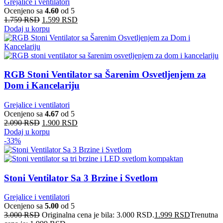
Grejalice i ventilatori
Ocenjeno sa
4.60
od 5
1.759
RSD
1.599
RSD
Dodaj u korpu
RGB Stoni Ventilator sa Šarenim Osvetljenjem za
Dom i Kancelariju
Grejalice i ventilatori
Ocenjeno sa
4.67
od 5
2.090
RSD
1.900
RSD
Dodaj u korpu
-33%
Stoni Ventilator Sa 3 Brzine i Svetlom
Grejalice i ventilatori
Ocenjeno sa
5.00
od 5
3.000
RSD
Originalna cena je bila: 3.000 RSD.
1.999
RSD
Trenutna