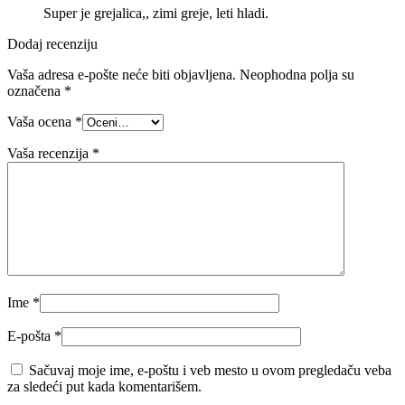
Super je grejalica,, zimi greje, leti hladi.
Dodaj recenziju
Vaša adresa e-pošte neće biti objavljena.
Neophodna polja su
označena
*
Vaša ocena
*
Vaša recenzija
*
Ime
*
E-pošta
*
Sačuvaj moje ime, e-poštu i veb mesto u ovom pregledaču veba
za sledeći put kada komentarišem.