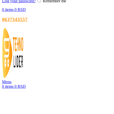
Lost your password?
Remember me
0
items
0
RSD
0637343557
Menu
0
items
0
RSD
-41%