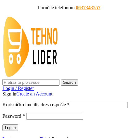
Poručite telefonom
0637343557
Search
Login / Register
Sign in
Create an Account
Korisničko ime ili adresa e-pošte
*
Password
*
Log in