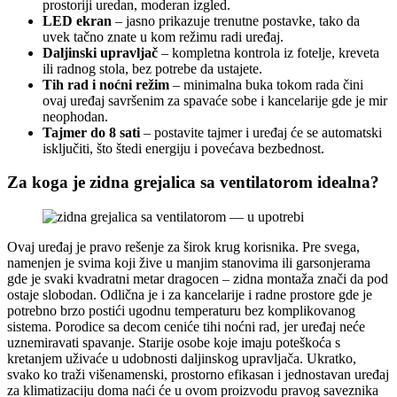
prostoriji uredan, moderan izgled.
LED ekran
– jasno prikazuje trenutne postavke, tako da
uvek tačno znate u kom režimu radi uređaj.
Daljinski upravljač
– kompletna kontrola iz fotelje, kreveta
ili radnog stola, bez potrebe da ustajete.
Tih rad i noćni režim
– minimalna buka tokom rada čini
ovaj uređaj savršenim za spavaće sobe i kancelarije gde je mir
neophodan.
Tajmer do 8 sati
– postavite tajmer i uređaj će se automatski
isključiti, što štedi energiju i povećava bezbednost.
Za koga je zidna grejalica sa ventilatorom idealna?
Ovaj uređaj je pravo rešenje za širok krug korisnika. Pre svega,
namenjen je svima koji žive u manjim stanovima ili garsonjerama
gde je svaki kvadratni metar dragocen – zidna montaža znači da pod
ostaje slobodan. Odlična je i za kancelarije i radne prostore gde je
potrebno brzo postići ugodnu temperaturu bez komplikovanog
sistema. Porodice sa decom ceniće tihi noćni rad, jer uređaj neće
uznemiravati spavanje. Starije osobe koje imaju poteškoća s
kretanjem uživaće u udobnosti daljinskog upravljača. Ukratko,
svako ko traži višenamenski, prostorno efikasan i jednostavan uređaj
za klimatizaciju doma naći će u ovom proizvodu pravog saveznika