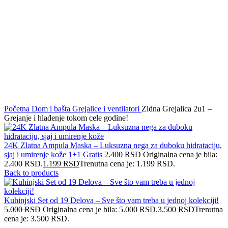
Click to enlarge
Početna
Dom i bašta
Grejalice i ventilatori
Zidna Grejalica 2u1 –
Grejanje i hlađenje tokom cele godine!
24K Zlatna Ampula Maska – Luksuzna nega za duboku hidrataciju,
sjaj i umirenje kože 1+1 Gratis
2.400
RSD
Originalna cena je bila:
2.400 RSD.
1.199
RSD
Trenutna cena je: 1.199 RSD.
Back to products
Kuhinjski Set od 19 Delova – Sve što vam treba u jednoj kolekciji!
5.000
RSD
Originalna cena je bila: 5.000 RSD.
3.500
RSD
Trenutna
cena je: 3.500 RSD.