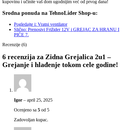
kupovinu i učinite vaš dom ugodnijim već od prvog dana!
Srodna ponuda na TehnoLider Shop-u:
Pogledajte i: Vratni ventilator
Slično: Prenosivi Frižider 12V i GREJAC ZA HRANU I
PIĆE 7.
Recenzije (6)
6 recenzija za
Zidna Grejalica 2u1 –
Grejanje i hlađenje tokom cele godine!
Igor
–
april 25, 2025
Ocenjeno sa
5
od 5
Zadovoljan kupac.