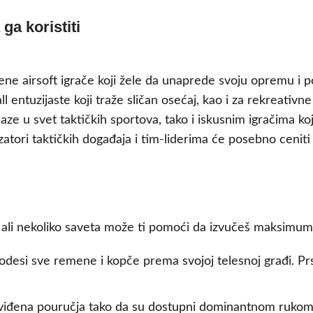
 ga koristiti
ećene airsoft igrače koji žele da unaprede svoju opremu i
ball entuzijaste koji traže sličan osećaj, kao i za rekreativ
laze u svet taktičkih sportova, tako i iskusnim igračima 
tori taktičkih događaja i tim-liderima će posebno ceniti 
na, ali nekoliko saveta može ti pomoći da izvučeš maksimu
esi sve remene i kopče prema svojoj telesnoj građi. Prsl
iđena pouručja tako da su dostupni dominantnom rukom. 