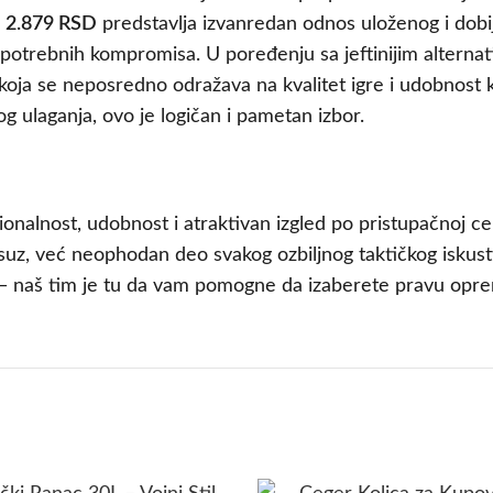
d
2.879 RSD
predstavlja izvanredan odnos uloženog i dobi
epotrebnih kompromisa. U poređenju sa jeftinijim alterna
koja se neposredno odražava na kvalitet igre i udobnost ko
og ulaganja, ovo je logičan i pametan izbor.
nkcionalnost, udobnost i atraktivan izgled po pristupačnoj 
ksuz, već neophodan deo svakog ozbiljnog taktičkog iskust
 — naš tim je tu da vam pomogne da izaberete pravu opr