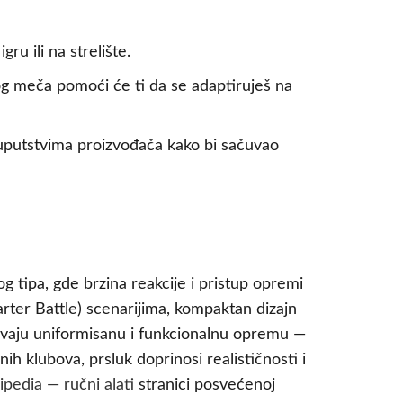
u ili na strelište.
og meča pomoći će ti da se adaptiruješ na
 uputstvima proizvođača kako bi sačuvao
g tipa, gde brzina reakcije i pristup opremi
ter Battle) scenarijima, kompaktan dizajn
evaju uniformisanu i funkcionalnu opremu —
ih klubova, prsluk doprinosi realističnosti i
pedia — ručni alati
stranici posvećenoj