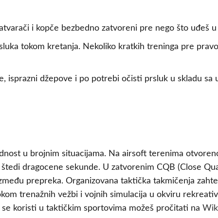
tvarači i kopče bezbedno zatvoreni pre nego što uđeš u igr
sluka tokom kretanja. Nekoliko kratkih treninga pre prav
 isprazni džepove i po potrebi očisti prsluk u skladu sa
ednost u brojnim situacijama. Na airsoft terenima otvoreno
re štedi dragocene sekunde. U zatvorenim CQB (Close Quar
 između prepreka. Organizovana taktička takmičenja zaht
kom trenažnih vežbi i vojnih simulacija u okviru rekreativn
 se koristi u taktičkim sportovima možeš pročitati na
Wiki