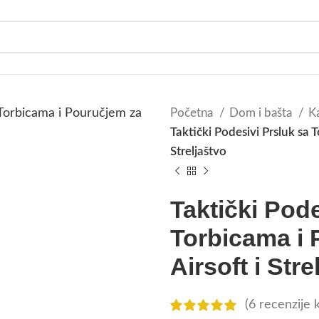
Početna
Dom i bašta
K
Taktički Podesivi Prsluk sa 
Streljaštvo
Taktički Pode
Torbicama i 
Airsoft i Stre
(
6
recenzije k