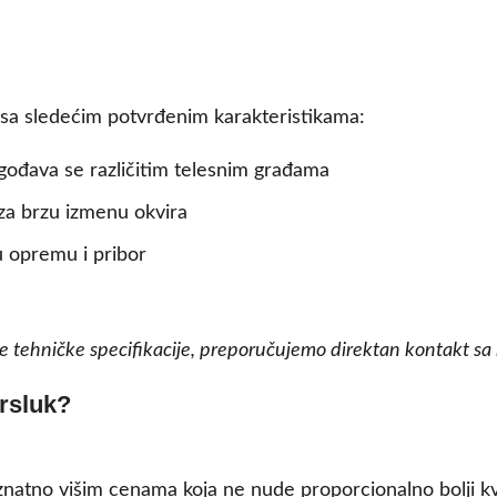
 sa sledećim potvrđenim karakteristikama:
lagođava se različitim telesnim građama
za brzu izmenu okvira
u opremu i pribor
ale tehničke specifikacije, preporučujemo direktan kontakt 
prsluk?
znatno višim cenama koja ne nude proporcionalno bolji kva