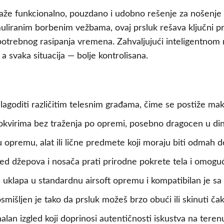
i traže funkcionalno, pouzdano i udobno rešenje za nošenj
imuliranim borbenim vežbama, ovaj prsluk rešava ključni 
epotrebnog rasipanja vremena. Zahvaljujući inteligentnom
 a svaka situacija — bolje kontrolisana.
lagoditi različitim telesnim građama, čime se postiže m
 okvirima bez traženja po opremi, posebno dragocen u di
 opremu, alat ili lične predmete koji moraju biti odmah d
d džepova i nosača prati prirodne pokrete tela i omog
 uklapa u standardnu airsoft opremu i kompatibilan je sa 
mišljen je tako da prsluk možeš brzo obući ili skinuti čak
lan izgled koji doprinosi autentičnosti iskustva na teren