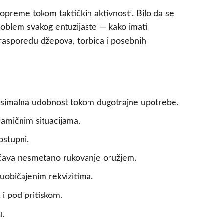
e opreme tokom taktičkih aktivnosti. Bilo da se
problem svakog entuzijaste — kako imati
 rasporedu džepova, torbica i posebnih
aksimalna udobnost tokom dugotrajne upotrebe.
namičnim situacijama.
ostupni.
ućava nesmetano rukovanje oružjem.
uobičajenim rekvizitima.
 i pod pritiskom.
u.