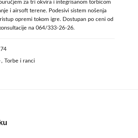
pouručjem za tri okvira i integrisanom torbicom
nje i airsoft terene. Podesivi sistem nošenja
pristup opremi tokom igre. Dostupan po ceni od
onsultacije na 064/333-26-26.
74
e
,
Torbe i ranci
tku