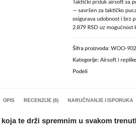
Taktički prsluk airsoft sa 
— savršen za taktičko puca
osigurava udobnost i brz 
2.879 RSD uz mogućnost k
Šifra proizvoda:
WOO-902
Kategorije:
Airsoft i replik
Podeli
OPIS
RECENZIJE (6)
NARUČIVANJE I ISPORUKA
a koja te drži spremnim u svakom trenu