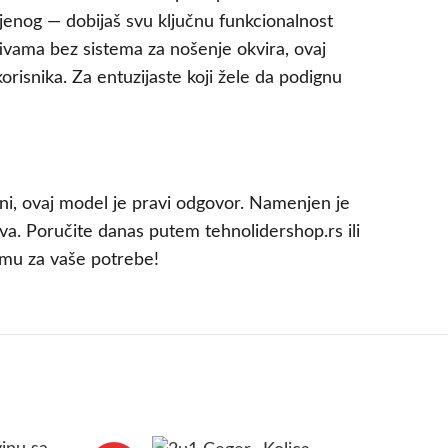
jenog — dobijaš svu ključnu funkcionalnost
tivama bez sistema za nošenje okvira, ovaj
risnika. Za entuzijaste koji žele da podignu
ceni, ovaj model je pravi odgovor. Namenjen je
va. Poručite danas putem tehnolidershop.rs ili
emu za vaše potrebe!