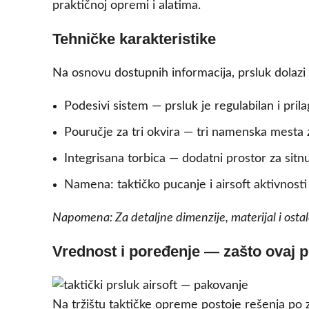
praktičnoj opremi i alatima.
Tehničke karakteristike
Na osnovu dostupnih informacija, prsluk dolazi
Podesivi sistem — prsluk je regulabilan i pri
Pouručje za tri okvira — tri namenska mesta 
Integrisana torbica — dodatni prostor za sitn
Namena: taktičko pucanje i airsoft aktivnosti
Napomena: Za detaljne dimenzije, materijal i ost
Vrednost i poređenje — zašto ovaj 
Na tržištu taktičke opreme postoje rešenja po 