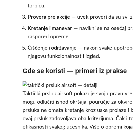
torbicu.
Provera pre akcije
— uvek proveri da su svi za
Kretanje i manevar
— navikni se na osećaj pr
raspored opreme.
Čišćenje i održavanje
— nakon svake upotrebe,
njegovu funkcionalnost i izgled.
Gde se koristi — primeri iz prakse
Taktički prsluk airsoft pokazuje svoju pravu vr
mogu odlučiti ishod okršaja, pouručje za okvi
prsluka ne ometa kretanje kroz uske prolaze i
ovaj prsluk zadovoljava oba kriterijuma. Čak i to
efikasnosti svakog učesnika. Više o opremi koja