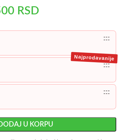
500
RSD
---
---
Najprodavanije
---
---
---
---
DODAJ U KORPU