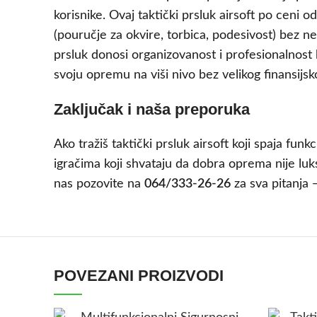
korisnike. Ovaj taktički prsluk airsoft po ceni o
(pouručje za okvire, torbica, podesivost) bez n
prsluk donosi organizovanost i profesionalnost 
svoju opremu na viši nivo bez velikog finansijsk
Zaključak i naša preporuka
Ako tražiš taktički prsluk airsoft koji spaja fu
igračima koji shvataju da dobra oprema nije lu
nas pozovite na
064/333-26-26
za sva pitanja
POVEZANI PROIZVODI