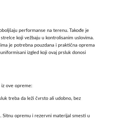
 poboljšaju performanse na terenu. Takođe je
ne strelce koji vežbaju u kontrolisanim uslovima.
kojima je potrebna pouzdana i praktična oprema
uniformisani izgled koji ovaj prsluk donosi
m iz ove opreme:
uk treba da leži čvrsto ali udobno, bez
Sitnu opremu i rezervni materijal smesti u