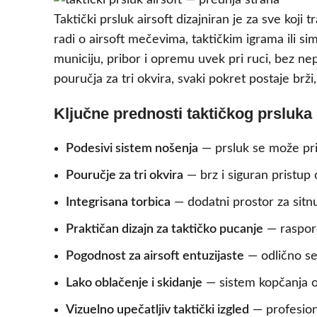
Taktički prsluk airsoft dizajniran je za sve koj
radi o airsoft mečevima, taktičkim igrama ili s
municiju, pribor i opremu uvek pri ruci, bez n
pouručja za tri okvira, svaki pokret postaje brži,
Ključne prednosti taktičkog prsluka
Podesivi sistem nošenja
— prsluk se može pri
Pouručje za tri okvira
— brz i siguran pristup
Integrisana torbica
— dodatni prostor za sitnu
Praktičan dizajn za taktičko pucanje
— raspore
Pogodnost za airsoft entuzijaste
— odlično se
Lako oblačenje i skidanje
— sistem kopčanja os
Vizuelno upečatljiv taktički izgled
— profesiona