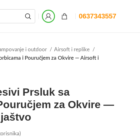
0637343557
ampovanje i outdoor
Airsoft i replike
Torbicama i Pouručjem za Okvire — Airsoft i
sivi Prsluk sa
Pouručjem za Okvire —
ljaštvo
orisnika)