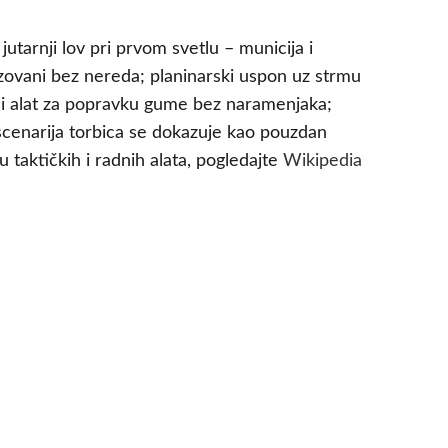
utarnji lov pri prvom svetlu – municija i
izovani bez nereda; planinarski uspon uz strmu
k i alat za popravku gume bez naramenjaka;
 scenarija torbica se dokazuje kao pouzdan
 taktičkih i radnih alata, pogledajte
Wikipedia