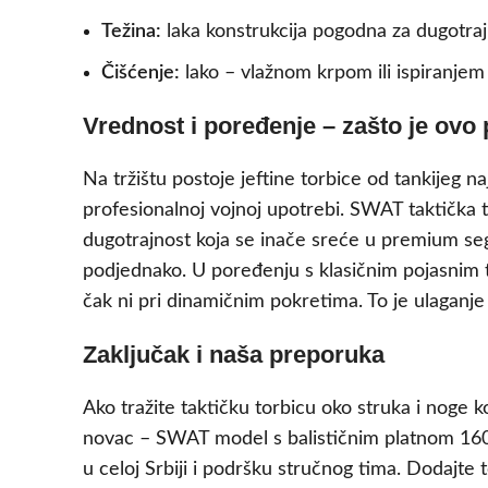
Težina:
laka konstrukcija pogodna za dugotra
Čišćenje:
lako – vlažnom krpom ili ispiranjem
Vrednost i poređenje – zašto je ovo 
Na tržištu postoje jeftine torbice od tankijeg na
profesionalnoj vojnoj upotrebi. SWAT taktička 
dugotrajnost koja se inače sreće u premium s
podjednako. U poređenju s klasičnim pojasnim to
čak ni pri dinamičnim pokretima. To je ulaganje 
Zaključak i naša preporuka
Ako tražite taktičku torbicu oko struka i noge 
novac – SWAT model s balističnim platnom 1600
u celoj Srbiji i podršku stručnog tima. Dodajte 