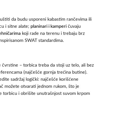
uštiti da budu usporeni kabastim rančevima ili
u i sitne alate;
planinari i kamperi
čuvaju
tehničarima
koji rade na terenu i trebaju brz
u inspirisanom SWAT standardima.
vrstine – torbica treba da stoji uz telo, ali bez
eferencama (najčešće gornja trećina butine).
edite sadržaj logički: najčešće korišćene
ač možete otvarati jednom rukom, što je
 torbicu i obrišite unutrašnjost suvom krpom