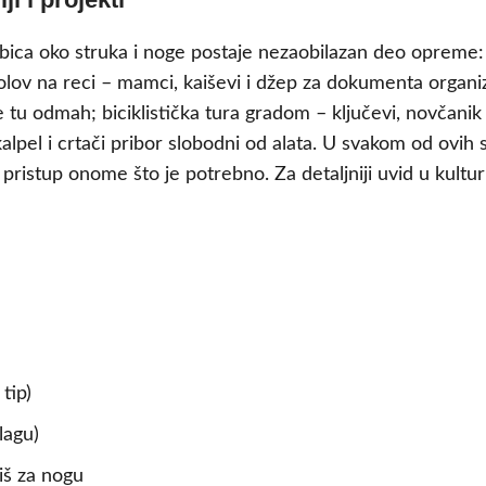
rbica oko struka i noge postaje nezaobilazan deo opreme: j
bolov na reci – mamci, kaiševi i džep za dokumenta organ
e tu odmah; biciklistička tura gradom – ključevi, novčani
kalpel i crtači pribor slobodni od alata. U svakom od ovih
pristup onome što je potrebno. Za detaljniji uvid u kulturu
tip)
lagu)
iš za nogu