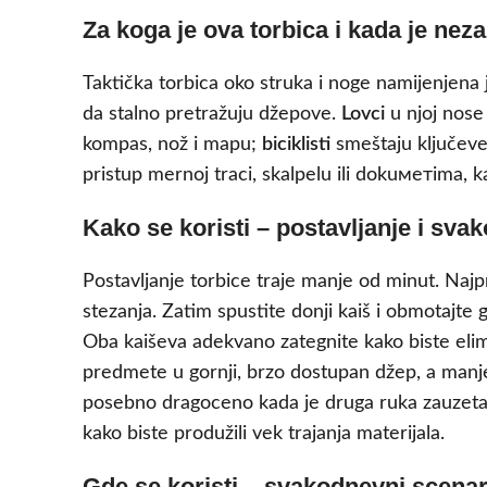
Za koga je ova torbica i kada je nez
Taktička torbica oko struka i noge namijenjena
da stalno pretražuju džepove.
Lovci
u njoj nose
kompas, nož i mapu;
biciklisti
smeštaju ključeve,
pristup mernoj traci, skalpelu ili dokuметima,
Kako se koristi – postavljanje i sv
Postavljanje torbice traje manje od minut. Najpr
stezanja. Zatim spustite donji kaiš i obmotajte
Oba kaiševa adekvano zategnite kako biste elimin
predmete u gornji, brzo dostupan džep, a manj
posebno dragoceno kada je druga ruka zauzeta 
kako biste produžili vek trajanja materijala.
Gde se koristi – svakodnevni scenarij