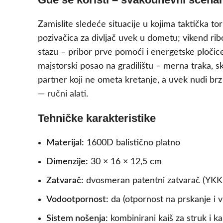
Zamislite sledeće situacije u kojima taktička to
pozivačica za divljač uvek u dometu; vikend ri
stazu – pribor prve pomoći i energetske pločic
majstorski posao na gradilištu – merna traka, s
partner koji ne ometа kretanje, a uvek nudi brz 
— ručni alati
.
Tehničke karakteristike
Materijal:
1600D balistično platno
Dimenzije:
30 × 16 × 12,5 cm
Zatvarač:
dvosmeran patentni zatvarač (YKK 
Vodootpornost:
da (otpornost na prskanje i v
Sistem nošenja:
kombinirani kaiš za struk i ka