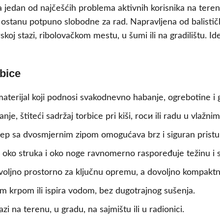
 jedan od najčešćih problema aktivnih korisnika na tere
ostanu potpuno slobodne za rad. Napravljena od balistič
rskoj stazi, ribolovačkom mestu, u šumi ili na gradilištu. 
bice
aterijal koji podnosi svakodnevno habanje, ogrebotine i 
nje, štiteći sadržaj torbice pri kiši, roси ili radu u vlažni
ep sa dvosmjernim zipom omogućava brz i siguran pristup 
ko struka i oko noge ravnomerno raspoređuje težinu i sp
oljno prostorno za ključnu opremu, a dovoljno kompaktno 
m krpom ili ispira vodom, bez dugotrajnog sušenja.
i na terenu, u gradu, na sajmištu ili u radionici.