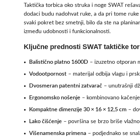
Taktička torbica oko struka i noge SWAT rešava
dodaci budu nadohvat ruke, a da pri tome ruke 
svaki pokret bez smetnji, bilo da ste na planina
između udobnosti i funkcionalnosti.
Ključne prednosti SWAT taktičke tor
Balistično platno 1600D
– izuzetno otporan m
Vodootpornost
– materijal odbija vlagu i prska
Dvosmeran patentni zatvarač
– unutrašnji dž
Ergonomsko nošenje
– kombinovano kačenje o
Kompaktne dimenzije 30 × 16 × 12,5 cm
– dov
Lako čišćenje
– površina se brzo briše vlažno
Višenamenska primena
– podjednako se snalaz