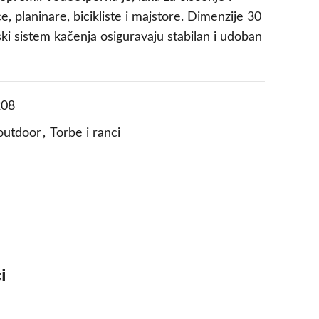
e, planinare, bicikliste i majstore. Dimenzije 30
i sistem kačenja osiguravaju stabilan i udoban
08
outdoor
,
Torbe i ranci
i