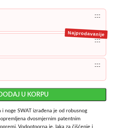
---
---
Najprodavanije
---
---
---
---
DODAJ U KORPU
ka i noge SWAT izrađena je od robusnog
i opremljena dvosmjernim patentnim
opremi. Vodootporna je, laka za čišćenje i