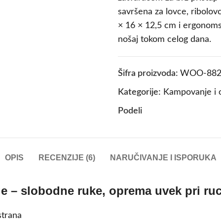
savršena za lovce, ribolovc
× 16 × 12,5 cm i ergonomsk
nošaj tokom celog dana.
Šifra proizvoda:
WOO-882
Kategorije:
Kampovanje i 
Podeli
OPIS
RECENZIJE (6)
NARUČIVANJE I ISPORUKA
ge – slobodne ruke, oprema uvek pri ruc