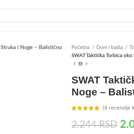
Početna
Dom i bašta
To
SWAT Taktička Torbica oko 
SWAT Taktičk
Noge – Balis
(
6
recenzije k
2.
2.244
RSD