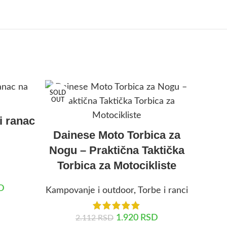
SOLD
OUT
i ranac
Dainese Moto Torbica za
Nogu – Praktična Taktička
Torbica za Motocikliste
D
Kampovanje i outdoor
,
Torbe i ranci
1.920
RSD
2.112
RSD