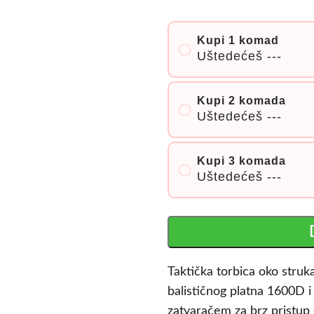
Kupi 1 komad
Uštedećeš
---
Kupi 2 komada
Uštedećeš
---
Kupi 3 komada
Uštedećeš
---
Taktička torbica oko stru
balističnog platna 1600D 
zatvaračem za brz pristup 