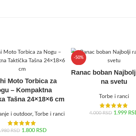
-50%
Ranac boban Najbolj
hi Moto Torbica za
na svetu
gu – Kompaktna
Torbe i ranci
ka Tašna 24×18×6 cm
1.999
RS
4.000
RSD
nje i outdoor
,
Torbe i ranci
DODAJ U KORPU
1.800
RSD
.980
RSD