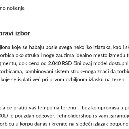
jno nošenje
pravi izbor
jlona koje se habaju posle svega nekoliko izlazaka, kao i s
torbica oko struka i noge zauzima idealno mesto između t
egmentu, dok cena od
2.040 RSD
čini ovaj model dostupni
rbicama, kombinovani sistem struk–noga znači da torbica n
koje se isplati već pri prvom ozbiljnom izlasku na teren.
koja će pratiti vaš tempo na terenu – bez kompromisa u pog
D je pouzdan odgovor. Tehnolidershop.rs vam garantuje 
torbicu u korpu danas i krenite na sledeći izlazak potpuno