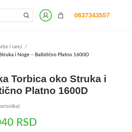
0637343557
rbe i ranci
Struka i Noge – Balistično Platno 1600D
a Torbica oko Struka i
tično Platno 1600D
orisnika)
040
RSD