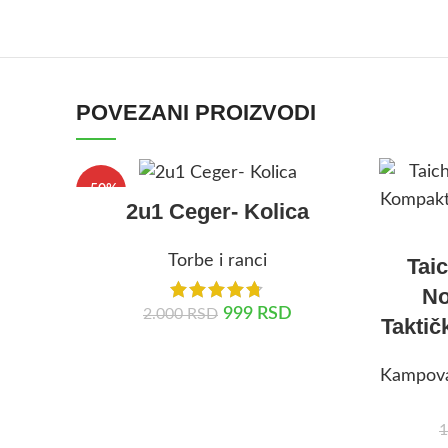
POVEZANI PROIZVODI
-50%
2u1 Ceger- Kolica
Torbe i ranci
Taic
No
999
RSD
2.000
RSD
Taktič
DODAJ U KORPU
Kampova
1