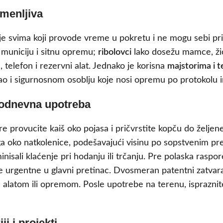
amenljiva
 je svima koji provode vreme u pokretu i ne mogu sebi pri
 municiju i sitnu opremu;
ribolovci
lako dosežu mamce, žic
 telefon i rezervni alat. Jednako je korisna
majstorima i 
 kao i sigurnosnom osoblju koje nosi opremu po protokol
akodnevna upotreba
e provucite kaiš oko pojasa i pričvrstite kopču do željene č
 ga oko natkolenice, podešavajući visinu po sopstvenim pr
isali klaćenje pri hodanju ili trčanju. Pre polaska raspor
e urgentne u glavni pretinac. Dvosmeran patentni zatvar
alatom ili opremom. Posle upotrebe na terenu, ispraznite
i i projekti