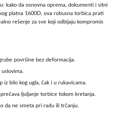
nu: kako da osnovna oprema, dokumenti i sitni
kog platna 1600D, ova robusna torbica prati
Idealno rešenje za sve koji odbijaju kompromis
grube površine bez deformacija.
m uslovima.
iz bilo kog ugla, čak i u rukavicama.
rečava ljuljanje torbice tokom kretanja.
da ne smeta pri radu ili trčanju.