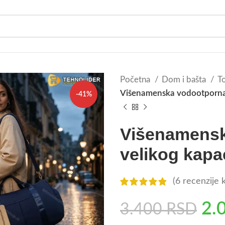
Početna
Dom i bašta
To
Višenamenska vodootporna t
-41%
Višenamensk
velikog kapac
(
6
recenzije k
2.
3.400
RSD