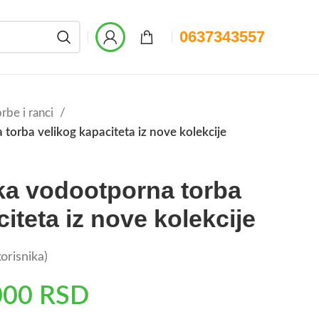
0637343557
rbe i ranci
orba velikog kapaciteta iz nove kolekcije
a vodootporna torba
iteta iz nove kolekcije
orisnika)
000
RSD