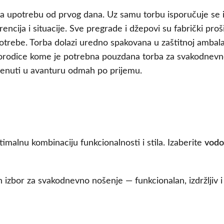
a upotrebu od prvog dana. Uz samu torbu isporučuje se 
rencija i situacije. Sve pregrade i džepovi su fabrički pro
trebe. Torba dolazi uredno spakovana u zaštitnoj ambalaži,
anu porodice kome je potrebna pouzdana torba za svakodnev
krenuti u avanturu odmah po prijemu.
imalnu kombinaciju funkcionalnosti i stila. Izaberite
vodo
n izbor za svakodnevno nošenje — funkcionalan, izdržljiv i