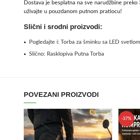
Dostava je besplatna na sve narudžbine preko 3
uživajte u pouzdanom putnom pratiocu!
Slični i srodni proizvodi:
Pogledajte i: Torba za šminku sa LED svetlo
Slično: Rasklopiva Putna Torba
POVEZANI PROIZVODI
-37%