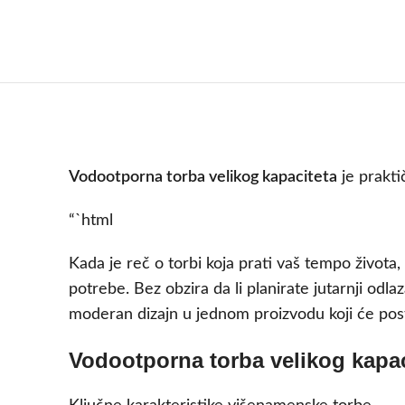
Vodootporna torba velikog kapaciteta
je prakti
“`html
Kada je reč o torbi koja prati vaš tempo života
potrebe. Bez obzira da li planirate jutarnji odla
moderan dizajn u jednom proizvodu koji će pos
Vodootporna torba velikog kapaci