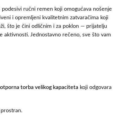
i podesivi ručni remen koji omogućava nošenje
šiveni i opremljeni kvalitetnim zatvaračima koji
 što je čini odličnim i za poklon — prijatelju
ne aktivnosti. Jednostavno rečeno, sve što vam
otporna torba velikog kapaciteta
koji odgovara
 prostran.