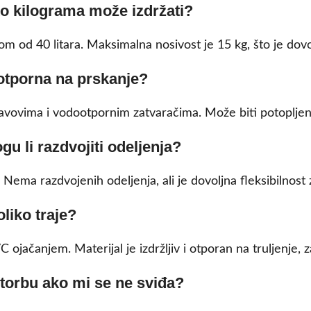
ko kilograma može izdržati?
 od 40 litara. Maksimalna nosivost je 15 kg, što je dovol
 otporna na prskanje?
vovima i vodootpornim zatvaračima. Može biti potopljena
u li razdvojiti odeljenja?
 Nema razdvojenih odeljenja, ali je dovoljna fleksibilnos
oliko traje?
ojačanjem. Materijal je izdržljiv i otporan na truljenje, 
i torbu ako mi se ne sviđa?