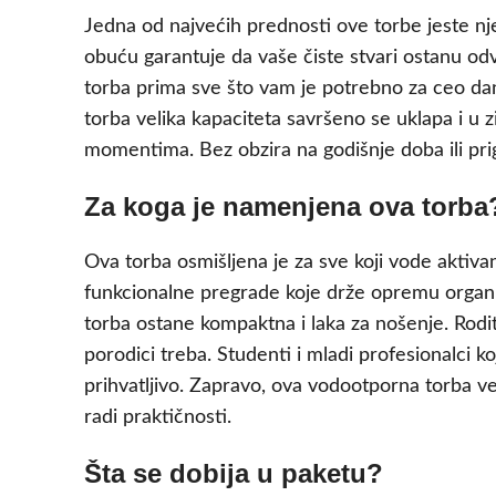
Jedna od najvećih prednosti ove torbe jeste nj
obuću garantuje da vaše čiste stvari ostanu odv
torba prima sve što vam je potrebno za ceo dan
torba velika kapaciteta savršeno se uklapa i u zi
momentima. Bez obzira na godišnje doba ili prig
Za koga je namenjena ova torba
Ova torba osmišljena je za sve koji vode aktivan i
funkcionalne pregrade koje drže opremu organiz
torba ostane kompaktna i laka za nošenje. Rodit
porodici treba. Studenti i mladi profesionalci ko
prihvatljivo. Zapravo, ova vodootporna torba ve
radi praktičnosti.
Šta se dobija u paketu?