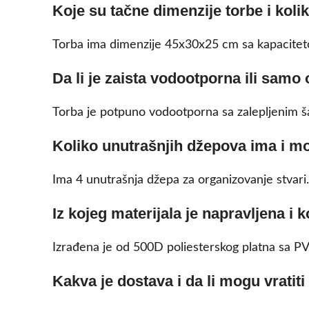
Koje su tačne dimenzije torbe i koli
Torba ima dimenzije 45x30x25 cm sa kapacitetom
Da li je zaista vodootporna ili samo
Torba je potpuno vodootporna sa zalepljenim ša
Koliko unutrašnjih džepova ima i mog
Ima 4 unutrašnja džepa za organizovanje stvari.
Iz kojeg materijala je napravljena i k
Izrađena je od 500D poliesterskog platna sa PVC 
Kakva je dostava i da li mogu vratit