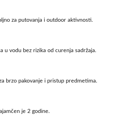
jno za putovanja i outdoor aktivnosti.
 u vodu bez rizika od curenja sadržaja.
t za brzo pakovanje i pristup predmetima.
zajamčen je 2 godine.