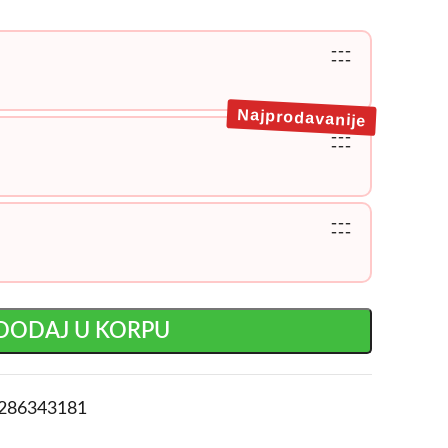
---
---
Najprodavanije
---
---
---
---
DODAJ U KORPU
286343181