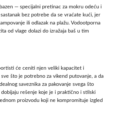
 bazen — specijalni pretinac za mokru odeću i
 sastanak bez potrebe da se vraćate kući, jer
kampovanje ili odlazak na plažu. Vodootporna
tita od vlage dolazi do izražaja baš u tim
rtisti će ceniti njen veliki kapacitet i
sve što je potrebno za vikend putovanje, a da
 idealnog saveznika za pakovanje svega što
bijaju rešenje koje je i praktično i stilski
u jednom proizvodu koji ne kompromituje izgled