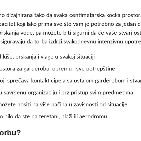
 dizajnirana tako da svaka centimetarska kocka prostora
tet koji lako prima sve što vam je potrebno za jedan dan 
 prskanja vode, pa možete biti sigurni da će vaše stvari o
i osiguravaju da torba izdrži svakodnevnu intenzivnu upot
 kiše, prskanja i vlage u svakoj situaciji
ostora za garderobu, opremu i sve potrepštine
oji sprečava kontakt cipela sa ostalom garderobom i stva
savršenu organizaciju i brz pristup svim predmetima
žete nositi na više načina u zavisnosti od situacije
 bilo da ste na teretani, plaži ili aerodromu
torbu?