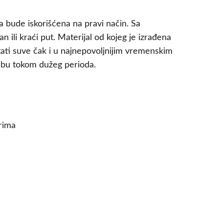
 bude iskorišćena na pravi način. Sa
ili kraći put. Materijal od kojeg je izrađena
stati suve čak i u najnepovoljnijim vremenskim
rebu tokom dužeg perioda.
rima