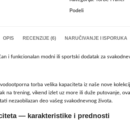
Podeli
OPIS
RECENZIJE (6)
NARUČIVANJE I ISPORUKA
čan i funkcionalan modni ili sportski dodatak za svakodn
, vodootporna torba velika kapaciteta iz naše nove kolekc
zak na trening, vikend izlet uz more ili duže putovanje, ova
tati nezaobilazan deo vašeg svakodnevnog života.
teta — karakteristike i prednosti