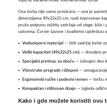
Ključne karakteristike višenamenske torbe
Ova torba nije samo prostrana — ona je pametno
dimenzijama 49x22x25 cm, nudi impresivan kapaci
pruža potpunu zaštitu sadržaja od vlage, kiše i
uslovima. Čvrste šavove i kvalitetni rajsfešlus
Vodootporni materijal
— štiti sadržaj torbe od
Veliki kapacitet (49x22x25 cm)
— dovoljno pr
Specijalni pretinac za obuću
— izdvojen deo k
Višestruke pregrade i džepovi
— omogućavaju 
Ergonomski ručke i podesivi remen
— torbu mo
Kompaktan i stilizovan dizajn
— izgleda odlično
Kako i gde možete koristiti ovu 