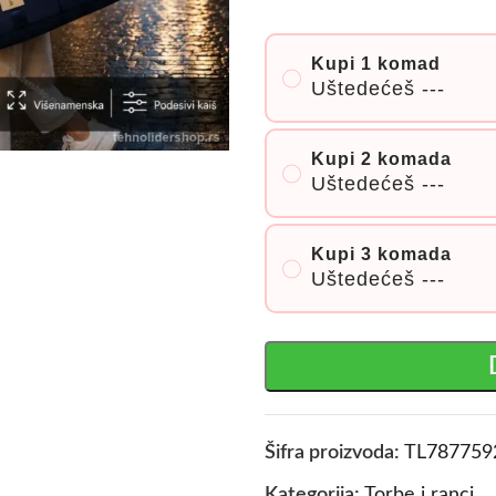
Kupi 1 komad
Uštedećeš
---
Kupi 2 komada
Uštedećeš
---
Kupi 3 komada
Uštedećeš
---
Šifra proizvoda:
TL787759
Kategorija:
Torbe i ranci