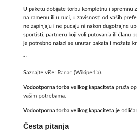
U paketu dobijate torbu kompletnu i spremnu z
na ramenu ili u ruci, u zavisnosti od vaših prefe
ne zapinjaju i ne pucaju ni nakon dugotrajne upo
sportisti, partneru koji voli putovanja ili čl
je potrebno nalazi se unutar paketa i možete 
“`
Saznajte više:
Ranac (Wikipedia)
.
Vodootporna torba velikog kapaciteta
pruža opt
vašim potrebama.
Vodootporna torba velikog kapaciteta
je odliča
Česta pitanja