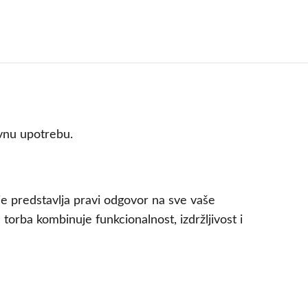
evnu upotrebu.
ije predstavlja pravi odgovor na sve vaše
 torba kombinuje funkcionalnost, izdržljivost i