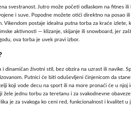
ena svestranost. Jutro može početi odlaskom na fitnes ili
ojene i suve. Popodne možete otići direktno na posao ili
. Vikendom postaje idealna putna torba za kraće izlete, 
mske aktivnosti — klizanje, skijanje ili snowboard, jer zaš
odu, ova torba je uvek pravi izbor.
?
 dinamičan životni stil, bez obzira na uzrast ili navike. Spo
ovanom. Putnici će biti oduševljeni činjenicom da stane 
elji koji vode decu na sport ili na more pronaći će u njoj
ji žele jednu torbu za teretanu i za svakodnevne obaveze do
lika je za svakoga ko ceni red, funkcionalnost i kvalitet 