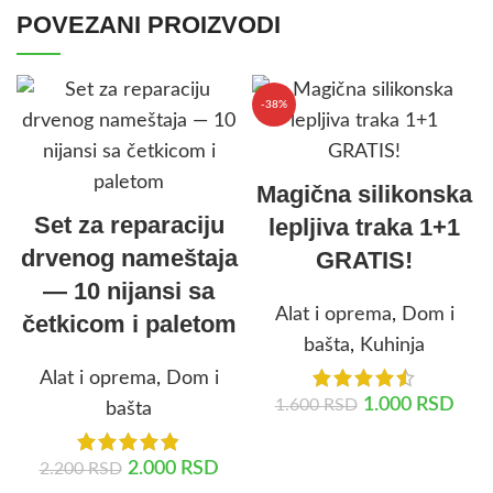
POVEZANI PROIZVODI
-38%
Magična silikonska
Set za reparaciju
lepljiva traka 1+1
drvenog nameštaja
GRATIS!
— 10 nijansi sa
Alat i oprema
,
Dom i
četkicom i paletom
bašta
,
Kuhinja
Alat i oprema
,
Dom i
1.000
RSD
1.600
RSD
bašta
DODAJ U KORPU
2.000
RSD
2.200
RSD