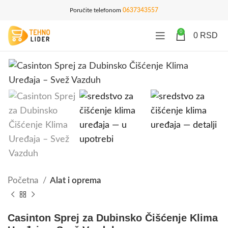
Poručite telefonom
0637343557
0
0
RSD
Početna
Alat i oprema
Casinton Sprej za Dubinsko Čišćenje Klima