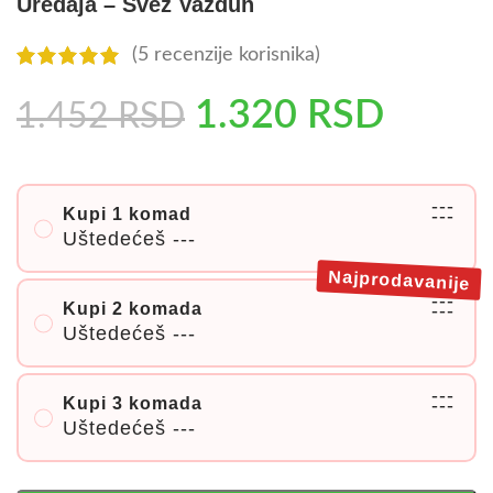
Uređaja – Svež Vazduh
(
5
recenzije korisnika)
1.320
RSD
1.452
RSD
---
Kupi 1 komad
---
Uštedećeš
---
Najprodavanije
---
Kupi 2 komada
---
Uštedećeš
---
---
Kupi 3 komada
---
Uštedećeš
---