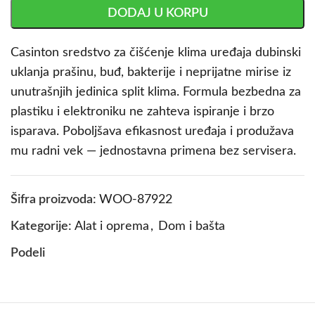
DODAJ U KORPU
Casinton sredstvo za čišćenje klima uređaja dubinski
uklanja prašinu, buđ, bakterije i neprijatne mirise iz
unutrašnjih jedinica split klima. Formula bezbedna za
plastiku i elektroniku ne zahteva ispiranje i brzo
isparava. Poboljšava efikasnost uređaja i produžava
mu radni vek — jednostavna primena bez servisera.
Šifra proizvoda:
WOO-87922
Kategorije:
Alat i oprema
,
Dom i bašta
Podeli