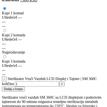
8.580
RSD
7.800
RSD
Kupi 1 komad
Uštedećeš
---
---
---
Kupi 2 komada
Uštedećeš
---
---
---
Najprodavanije
Kupi 3 komada
Uštedećeš
---
---
---
Sterilizator Vrući Vazduh LCD Displej i Tajmer | SM 360C
količina
Dodaj u korpu
Sterilizator vrući vazduh SM 360C sa LCD displejom i podesivim
tajmerom do 90 minuta osigurava temeljnu sterilizaciju metalnih
instrumenata na temperaturama do 220°C. Idealan za frizerske i