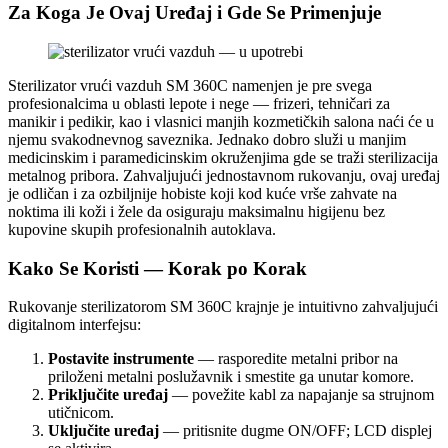
Za Koga Je Ovaj Uređaj i Gde Se Primenjuje
Sterilizator vrući vazduh SM 360C namenjen je pre svega
profesionalcima u oblasti lepote i nege — frizeri, tehničari za
manikir i pedikir, kao i vlasnici manjih kozmetičkih salona naći će u
njemu svakodnevnog saveznika. Jednako dobro služi u manjim
medicinskim i paramedicinskim okruženjima gde se traži sterilizacija
metalnog pribora. Zahvaljujući jednostavnom rukovanju, ovaj uređaj
je odličan i za ozbiljnije hobiste koji kod kuće vrše zahvate na
noktima ili koži i žele da osiguraju maksimalnu higijenu bez
kupovine skupih profesionalnih autoklava.
Kako Se Koristi — Korak po Korak
Rukovanje sterilizatorom SM 360C krajnje je intuitivno zahvaljujući
digitalnom interfejsu:
Postavite instrumente
— rasporedite metalni pribor na
priloženi metalni poslužavnik i smestite ga unutar komore.
Priključite uređaj
— povežite kabl za napajanje sa strujnom
utičnicom.
Uključite uređaj
— pritisnite dugme ON/OFF; LCD displej