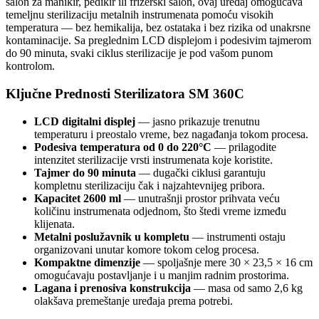
salon za manikir, pedikir ili frizerski salon, ovaj uređaj omogućava
temeljnu sterilizaciju metalnih instrumenata pomoću visokih
temperatura — bez hemikalija, bez ostataka i bez rizika od unakrsne
kontaminacije. Sa preglednim LCD displejom i podesivim tajmerom
do 90 minuta, svaki ciklus sterilizacije je pod vašom punom
kontrolom.
Ključne Prednosti Sterilizatora SM 360C
LCD digitalni displej
— jasno prikazuje trenutnu
temperaturu i preostalo vreme, bez nagađanja tokom procesa.
Podesiva temperatura od 0 do 220°C
— prilagodite
intenzitet sterilizacije vrsti instrumenata koje koristite.
Tajmer do 90 minuta
— dugački ciklusi garantuju
kompletnu sterilizaciju čak i najzahtevnijeg pribora.
Kapacitet 2600 ml
— unutrašnji prostor prihvata veću
količinu instrumenata odjednom, što štedi vreme između
klijenata.
Metalni poslužavnik u kompletu
— instrumenti ostaju
organizovani unutar komore tokom celog procesa.
Kompaktne dimenzije
— spoljašnje mere 30 × 23,5 × 16 cm
omogućavaju postavljanje i u manjim radnim prostorima.
Lagana i prenosiva konstrukcija
— masa od samo 2,6 kg
olakšava premeštanje uređaja prema potrebi.