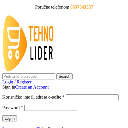
Poručite telefonom
0637343557
Search
Login / Register
Sign in
Create an Account
Korisničko ime ili adresa e-pošte
*
Password
*
Log in