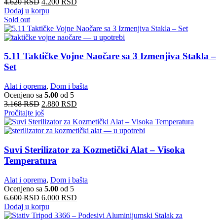
4.620
RSD
4.200
RSD
Dodaj u korpu
Sold out
5.11 Taktičke Vojne Naočare sa 3 Izmenjiva Stakla –
Set
Alat i oprema
,
Dom i bašta
Ocenjeno sa
5.00
od 5
3.168
RSD
2.880
RSD
Pročitajte još
Suvi Sterilizator za Kozmetički Alat – Visoka
Temperatura
Alat i oprema
,
Dom i bašta
Ocenjeno sa
5.00
od 5
6.600
RSD
6.000
RSD
Dodaj u korpu