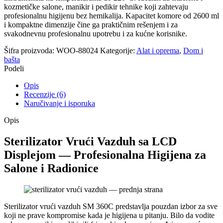
kozmetičke salone, manikir i pedikir tehnike koji zahtevaju
profesionalnu higijenu bez hemikalija. Kapacitet komore od 2600 ml
i kompaktne dimenzije čine ga praktičnim rešenjem i za
svakodnevnu profesionalnu upotrebu i za kućne korisnike.
Šifra proizvoda:
WOO-88024
Kategorije:
Alat i oprema
,
Dom i
bašta
Podeli
Opis
Recenzije (6)
Naručivanje i isporuka
Opis
Sterilizator Vrući Vazduh sa LCD
Displejom — Profesionalna Higijena za
Salone i Radionice
Sterilizator vrući vazduh SM 360C predstavlja pouzdan izbor za sve
koji ne prave kompromise kada je higijena u pitanju. Bilo da vodite