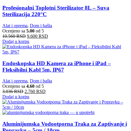
Profesionalni Toplotni Sterilizator 8L – Suva
Sterilizacija 220°C
Alat i oprema
,
Dom i bašta
Ocenjeno sa
5.00
od 5
10.560
RSD
9.600
RSD
Dodaj u korpu
Endoskopska HD Kamera za iPhone i iPad –
Fleksibilni Kabl 5m, IP67
Alat i oprema
,
Dom i bašta
Ocenjeno sa
4.60
od 5
3.036
RSD
2.760
RSD
Dodaj u korpu
Aluminijumska Vodootporna Traka za Zaptivanje i
Popravku – 5cm / 10cm