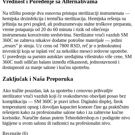
Vrednost i Poređenje sa Alternativama
Na tržištu postoje dva osnovna pristupa sterilizaciji instrumenata —
hemijska dezinfekcija i termička sterilizacija. Hemijska rešenja su
jeftinija na prvi pogled, ali podrazumevaju stalne troškove preparata,
vreme potapanja od 20 do 60 minuta i rizik od oštećenja
instrumenata korozivnim sredstvima. Sterilizator vrući vazduh SM
360C ne zahteva nikakve dodatne potrošne materijale — jedini
„resurs” je struja. Uz cenu od 7800 RSD, reč je o jednokratnoj
investiciji koja se isplati već za nekoliko meseci redovne upotrebe.
U poređenju sa parnim autoklav uređajima višestruko više cene, SM
360C nudi odličan balans između efikasnosti, jednostavnosti i
dostupnosti za manje salone i kućnu upotrebu.
Zaključak i Naša Preporuka
Ako tražite pouzdan, lak za upotrebu i cenovno prihvatljiv
sterilizator vrući vazduh koji će svakodnevno obavljati posao bez
komplikacija — SM 360C je pravi izbor. Digitalni displej, širok
temperaturni opseg i dovoljan kapacitet komore čine ga praktičnim
rešenjem kako za profesionalne salone tako i za zahtevne kućne
korisnike. Naručite danas putem Tehnolidershop.rs i podignite nivo
higijene u svom salonu ili radionici na profesionalni nivo.
Recenzije (6)