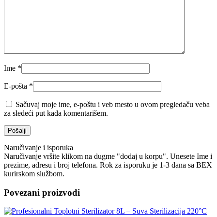
Ime
*
E-pošta
*
Sačuvaj moje ime, e-poštu i veb mesto u ovom pregledaču veba
za sledeći put kada komentarišem.
Naručivanje i isporuka
Naručivanje vršite klikom na dugme "dodaj u korpu". Unesete Ime i
prezime, adresu i broj telefona. Rok za isporuku je 1-3 dana sa BEX
kurirskom službom.
Povezani proizvodi