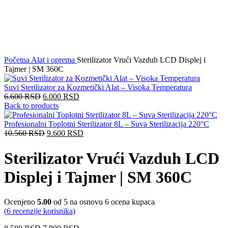
Click to enlarge
Početna
Alat i oprema
Sterilizator Vrući Vazduh LCD Displej i
Tajmer | SM 360C
Suvi Sterilizator za Kozmetički Alat – Visoka Temperatura
6.600
RSD
6.000
RSD
Back to products
Profesionalni Toplotni Sterilizator 8L – Suva Sterilizacija 220°C
10.560
RSD
9.600
RSD
Sterilizator Vrući Vazduh LCD
Displej i Tajmer | SM 360C
Ocenjeno
5.00
od 5 na osnovu
6
ocena kupaca
(
6
recenzije korisnika)