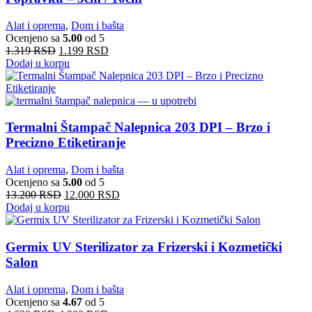
Alat i oprema
,
Dom i bašta
Ocenjeno sa
5.00
od 5
1.319
RSD
1.199
RSD
Dodaj u korpu
Termalni Štampač Nalepnica 203 DPI – Brzo i
Precizno Etiketiranje
Alat i oprema
,
Dom i bašta
Ocenjeno sa
5.00
od 5
13.200
RSD
12.000
RSD
Dodaj u korpu
Germix UV Sterilizator za Frizerski i Kozmetički
Salon
Alat i oprema
,
Dom i bašta
Ocenjeno sa
4.67
od 5