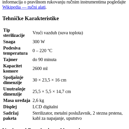
informacija o pravilnom rukovanju ručnim instrumentima pogledajte
Wikipedia — ručni alati
.
Tehničke Karakteristike
Tip
Vrući vazduh (suva toplota)
sterilizacije
Snaga
300 W
Podesiva
0 – 220 °C
temperatura
Tajmer
do 90 minuta
Kapacitet
2600 ml
komore
Spoljašnje
30 × 23,5 × 16 cm
dimenzije
Unutrašnje
25,5 × 5,5 × 14,7 cm
dimenzije
Masa uređaja
2,6 kg
Displej
LCD digitalni
Sadržaj
Sterilizator, metalni poslužavnik, 2 stezna prstena,
paketa
kabl za napajanje, uputstvo