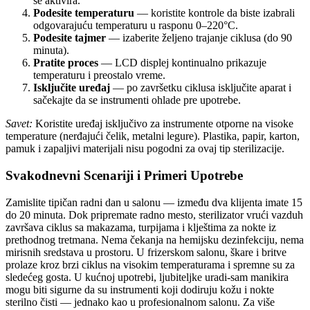
se aktivira.
Podesite temperaturu
— koristite kontrole da biste izabrali
odgovarajuću temperaturu u rasponu 0–220°C.
Podesite tajmer
— izaberite željeno trajanje ciklusa (do 90
minuta).
Pratite proces
— LCD displej kontinualno prikazuje
temperaturu i preostalo vreme.
Isključite uređaj
— po završetku ciklusa isključite aparat i
sačekajte da se instrumenti ohlade pre upotrebe.
Savet:
Koristite uređaj isključivo za instrumente otporne na visoke
temperature (nerđajući čelik, metalni legure). Plastika, papir, karton,
pamuk i zapaljivi materijali nisu pogodni za ovaj tip sterilizacije.
Svakodnevni Scenariji i Primeri Upotrebe
Zamislite tipičan radni dan u salonu — između dva klijenta imate 15
do 20 minuta. Dok pripremate radno mesto, sterilizator vrući vazduh
završava ciklus sa makazama, turpijama i klještima za nokte iz
prethodnog tretmana. Nema čekanja na hemijsku dezinfekciju, nema
mirisnih sredstava u prostoru. U frizerskom salonu, škare i britve
prolaze kroz brzi ciklus na visokim temperaturama i spremne su za
sledećeg gosta. U kućnoj upotrebi, ljubiteljke uradi-sam manikira
mogu biti sigurne da su instrumenti koji dodiruju kožu i nokte
sterilno čisti — jednako kao u profesionalnom salonu. Za više