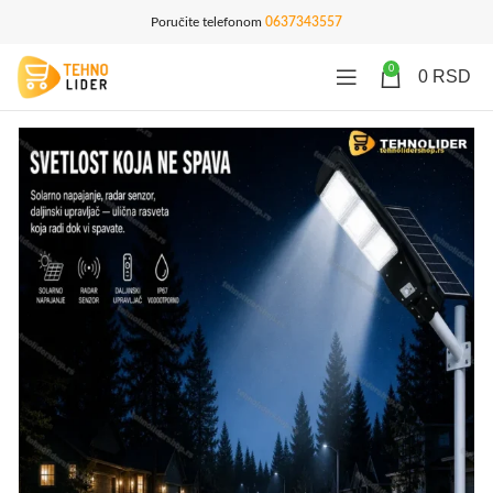
Poručite telefonom
0637343557
0
0
RSD