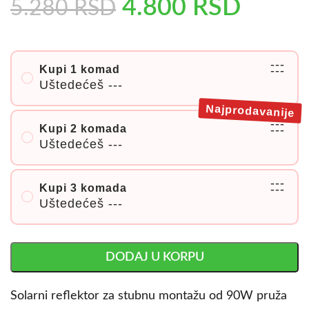
4.800
RSD
5.280
RSD
---
Kupi 1 komad
---
Uštedećeš
---
Najprodavanije
---
Kupi 2 komada
---
Uštedećeš
---
---
Kupi 3 komada
---
Uštedećeš
---
DODAJ U KORPU
Solarni reflektor za stubnu montažu od 90W pruža