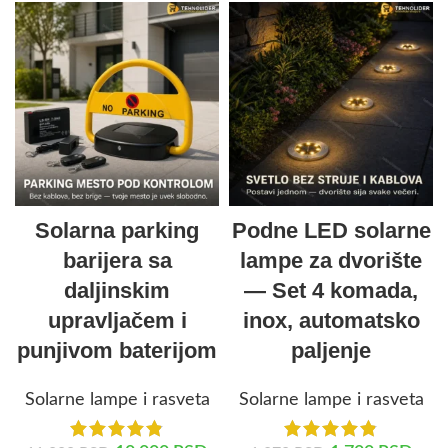
Solarna parking
Podne LED solarne
barijera sa
lampe za dvorište
daljinskim
— Set 4 komada,
upravljačem i
inox, automatsko
punjivom baterijom
paljenje
Solarne lampe i rasveta
Solarne lampe i rasveta