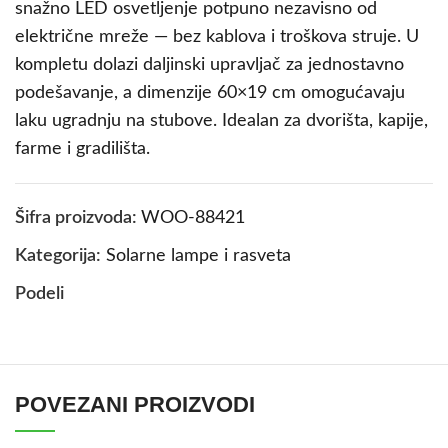
snažno LED osvetljenje potpuno nezavisno od
električne mreže — bez kablova i troškova struje. U
kompletu dolazi daljinski upravljač za jednostavno
podešavanje, a dimenzije 60×19 cm omogućavaju
laku ugradnju na stubove. Idealan za dvorišta, kapije,
farme i gradilišta.
Šifra proizvoda:
WOO-88421
Kategorija:
Solarne lampe i rasveta
Podeli
POVEZANI PROIZVODI