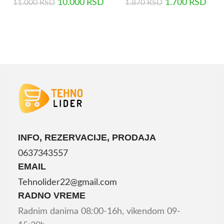
10.000
RSD
1.700
RSD
11.000
RSD
1.870
RSD
DODAJ U KORPU
DODAJ U KORPU
INFO, REZERVACIJE, PRODAJA
0637343557
EMAIL
Tehnolider22@gmail.com
RADNO VREME
Radnim danima 08:00-16h, vikendom 09-