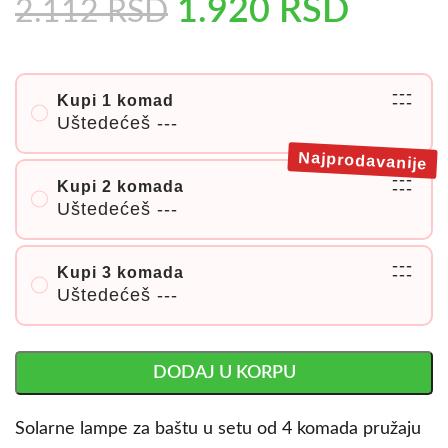
1.920
RSD
2.112
RSD
---
Kupi 1 komad
---
Uštedećeš
---
Najprodavanije
---
Kupi 2 komada
---
Uštedećeš
---
---
Kupi 3 komada
---
Uštedećeš
---
DODAJ U KORPU
Solarne lampe za baštu u setu od 4 komada pružaju