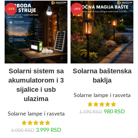
-33%
-38%
Solarni sistem sa
Solarna baštenska
akumulatorom i 3
baklja
sijalice i usb
Solarne lampe i rasveta
ulazima
980
RSD
1.590
RSD
Solarne lampe i rasveta
DODAJ U KORPU
3.999
RSD
6.000
RSD