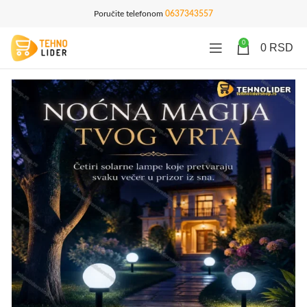
Poručite telefonom
0637343557
0
0
RSD