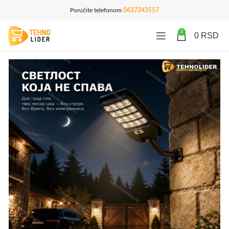
Poručite telefonom
0637343557
0
0
RSD