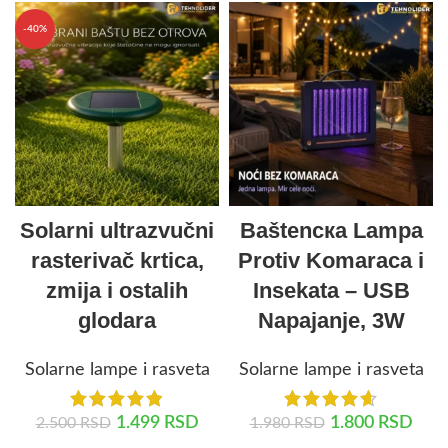
-40%
Solarni ultrazvučni
Baštenска Lampa
rasterivač krtica,
Protiv Komaraca i
zmija i ostalih
Insekata – USB
glodara
Napajanje, 3W
Solarne lampe i rasveta
Solarne lampe i rasveta
1.499
RSD
1.800
RSD
2.500
RSD
1.980
RSD