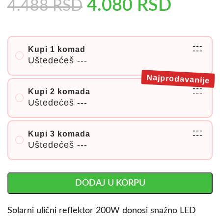
4.080
RSD
4.488
RSD
---
Kupi 1 komad
---
Uštedećeš
---
Najprodavanije
---
Kupi 2 komada
---
Uštedećeš
---
---
Kupi 3 komada
---
Uštedećeš
---
DODAJ U KORPU
Solarni ulični reflektor 200W donosi snažno LED