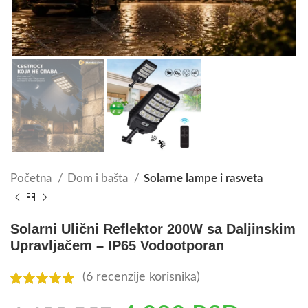
Početna
Dom i bašta
Solarne lampe i rasveta
Solarni Ulični Reflektor 200W sa Daljinskim
Upravljačem – IP65 Vodootporan
(
6
recenzije korisnika)