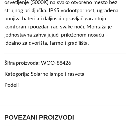
osvetljenje (5000K) na svako otvoreno mesto bez
strujnog priključka. IP65 vodootpornost, ugrađena
punjiva baterija i daljinski upravljač garantuju
komforan i pouzdan rad svake noći. Montaža je
jednostavna zahvaljujući priloženom nosaču –
idealno za dvorišta, farme i gradilišta.
Šifra proizvoda:
WOO-88426
Kategorija:
Solarne lampe i rasveta
Podeli
POVEZANI PROIZVODI