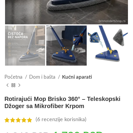
Početna
Dom i bašta
Kućni aparati
Rotirajući Mop Brisko 360° – Teleskopski
Džoger sa Mikrofiber Krpom
(
6
recenzije korisnika)