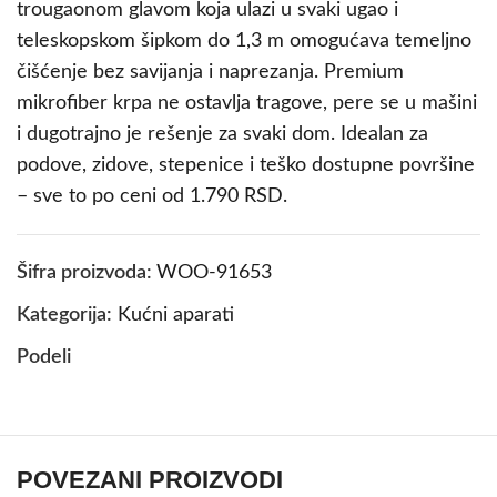
trougaonom glavom koja ulazi u svaki ugao i
teleskopskom šipkom do 1,3 m omogućava temeljno
čišćenje bez savijanja i naprezanja. Premium
mikrofiber krpa ne ostavlja tragove, pere se u mašini
i dugotrajno je rešenje za svaki dom. Idealan za
podove, zidove, stepenice i teško dostupne površine
– sve to po ceni od 1.790 RSD.
Šifra proizvoda:
WOO-91653
Kategorija:
Kućni aparati
Podeli
POVEZANI PROIZVODI