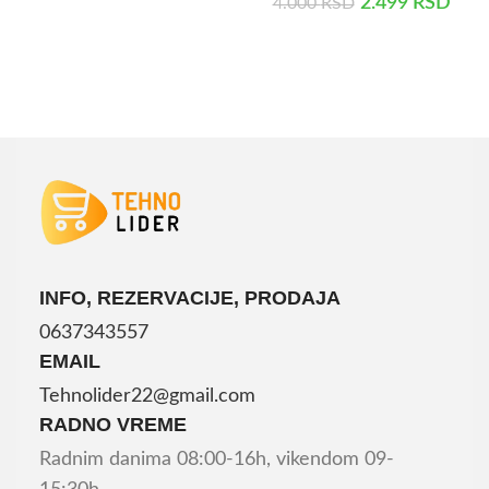
2.499
RSD
4.000
RSD
DODAJ U KORPU
INFO, REZERVACIJE, PRODAJA
0637343557
EMAIL
Tehnolider22@gmail.com
RADNO VREME
Radnim danima 08:00-16h, vikendom 09-