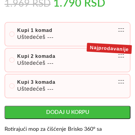
1.790
RSD
1.969
RSD
---
Kupi 1 komad
---
Uštedećeš
---
Najprodavanije
---
Kupi 2 komada
---
Uštedećeš
---
---
Kupi 3 komada
---
Uštedećeš
---
DODAJ U KORPU
Rotirajući mop za čišćenje Brisko 360° sa