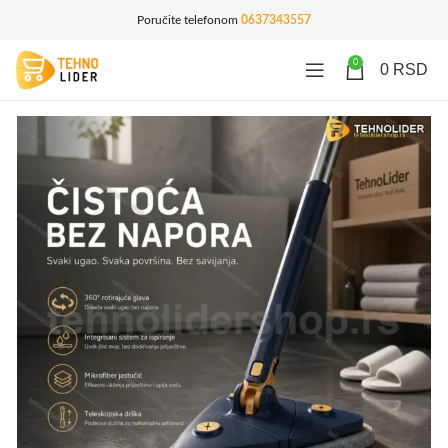
Poručite telefonom
0637343557
0
0
RSD