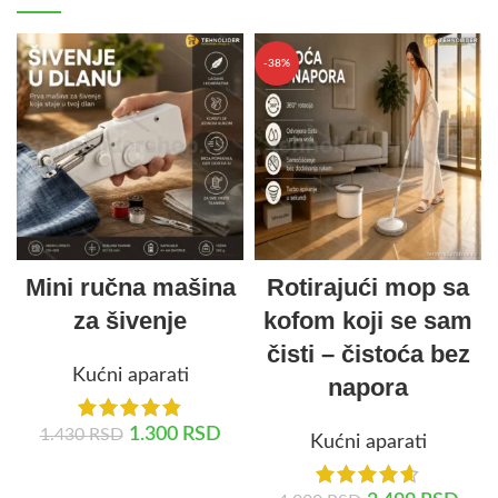
-38%
Mini ručna mašina
Rotirajući mop sa
za šivenje
kofom koji se sam
čisti – čistoća bez
Kućni aparati
napora
1.300
RSD
1.430
RSD
Kućni aparati
DODAJ U KORPU