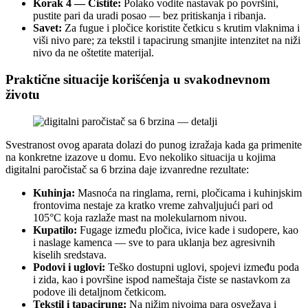
Korak 4 — Čistite:
Polako vodite nastavak po površini,
pustite pari da uradi posao — bez pritiskanja i ribanja.
Savet:
Za fugue i pločice koristite četkicu s krutim vlaknima i
viši nivo pare; za tekstil i tapacirung smanjite intenzitet na niži
nivo da ne oštetite materijal.
Praktične situacije korišćenja u svakodnevnom
životu
Svestranost ovog aparata dolazi do punog izražaja kada ga primenite
na konkretne izazove u domu. Evo nekoliko situacija u kojima
digitalni paročistač sa 6 brzina daje izvanredne rezultate:
Kuhinja:
Masnoća na ringlama, rerni, pločicama i kuhinjskim
frontovima nestaje za kratko vreme zahvaljujući pari od
105°C koja razlaže mast na molekularnom nivou.
Kupatilo:
Fugage između pločica, ivice kade i sudopere, kao
i naslage kamenca — sve to para uklanja bez agresivnih
kiselih sredstava.
Podovi i uglovi:
Teško dostupni uglovi, spojevi između poda
i zida, kao i površine ispod nameštaja čiste se nastavkom za
podove ili detaljnom četkicom.
Tekstil i tapacirung:
Na nižim nivoima para osvežava i