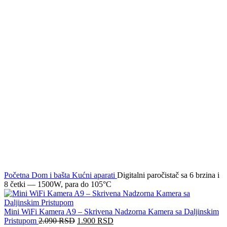
Click to enlarge
Početna
Dom i bašta
Kućni aparati
Digitalni paročistač sa 6 brzina i
8 četki — 1500W, para do 105°C
Mini WiFi Kamera A9 – Skrivena Nadzorna Kamera sa Daljinskim
Pristupom
2.090
RSD
1.900
RSD