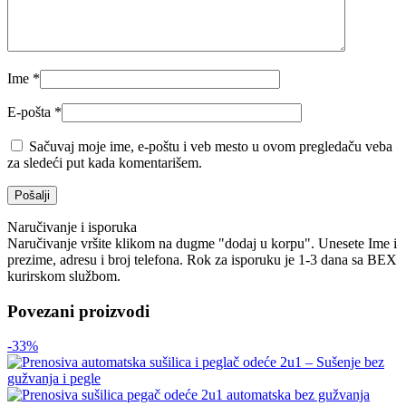
Ime
*
E-pošta
*
Sačuvaj moje ime, e-poštu i veb mesto u ovom pregledaču veba
za sledeći put kada komentarišem.
Naručivanje i isporuka
Naručivanje vršite klikom na dugme "dodaj u korpu". Unesete Ime i
prezime, adresu i broj telefona. Rok za isporuku je 1-3 dana sa BEX
kurirskom službom.
Povezani proizvodi
-33%