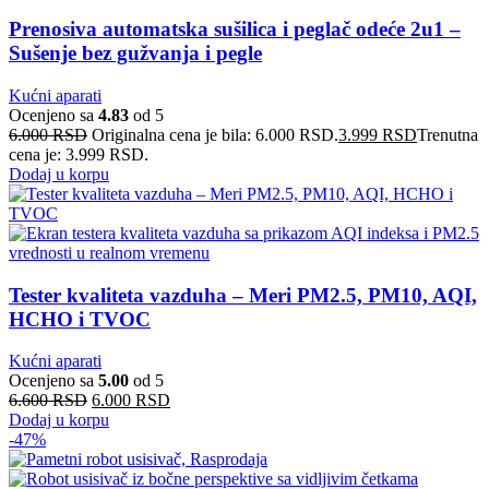
Prenosiva automatska sušilica i peglač odeće 2u1 –
Sušenje bez gužvanja i pegle
Kućni aparati
Ocenjeno sa
4.83
od 5
6.000
RSD
Originalna cena je bila: 6.000 RSD.
3.999
RSD
Trenutna
cena je: 3.999 RSD.
Dodaj u korpu
Tester kvaliteta vazduha – Meri PM2.5, PM10, AQI,
HCHO i TVOC
Kućni aparati
Ocenjeno sa
5.00
od 5
6.600
RSD
6.000
RSD
Dodaj u korpu
-47%