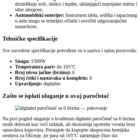
dezinfikuje sofe, stolice i tepihe, uklanjajući neprijatne mirise i
sitne alergene.
Automobilski enterijer:
Instrument tabla, sedišta i tapacirung
u autu mogu se temeljno očistiti i osvežiti odgovarajućim
nastavkom.
Tehničke specifikacije
Sve navedene specifikacije potvrđene su u nazivu i opisu proizvoda:
Snaga:
1500W
Temperatura pare:
do 105°C
Broj nivoa jačine (brzina):
6
Broj četki i nastavaka u kompletu:
8
Upravljanje:
digitalno
Zašto se isplati ulaganje u ovaj paročistač
Na prvi pogled ulaganje u kvalitetan digitalni paročistač sa 6 brzina
može delovati kao veći izdatak, ali ekonomija upotrebe veoma brzo
opravdava kupovinu. Prestajete da kupujete skupocena hemijska
sredstva za čišćenje, jer para od 105°C zamenjuje čitav niz