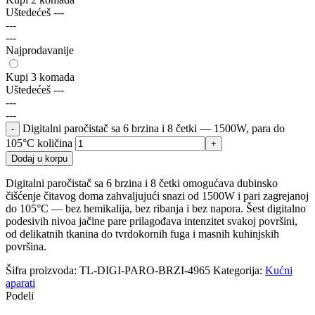
Uštedećeš
---
---
---
Najprodavanije
Kupi 3 komada
Uštedećeš
---
---
---
Digitalni paročistač sa 6 brzina i 8 četki — 1500W, para do
105°C količina
Dodaj u korpu
Digitalni paročistač sa 6 brzina i 8 četki omogućava dubinsko
čišćenje čitavog doma zahvaljujući snazi od 1500W i pari zagrejanoj
do 105°C — bez hemikalija, bez ribanja i bez napora. Šest digitalno
podesivih nivoa jačine pare prilagođava intenzitet svakoj površini,
od delikatnih tkanina do tvrdokornih fuga i masnih kuhinjskih
površina.
Šifra proizvoda:
TL-DIGI-PARO-BRZI-4965
Kategorija:
Kućni
aparati
Podeli