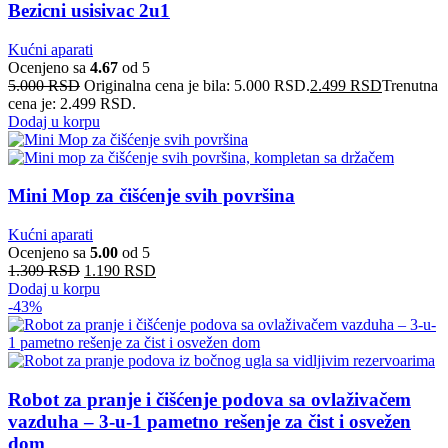
Bezicni usisivac 2u1
Kućni aparati
Ocenjeno sa
4.67
od 5
5.000
RSD
Originalna cena je bila: 5.000 RSD.
2.499
RSD
Trenutna
cena je: 2.499 RSD.
Dodaj u korpu
Mini Mop za čišćenje svih površina
Kućni aparati
Ocenjeno sa
5.00
od 5
1.309
RSD
1.190
RSD
Dodaj u korpu
-43%
Robot za pranje i čišćenje podova sa ovlaživačem
vazduha – 3-u-1 pametno rešenje za čist i osvežen
dom