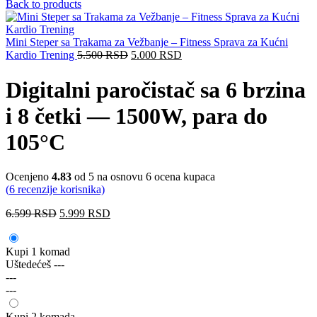
Back to products
Mini Steper sa Trakama za Vežbanje – Fitness Sprava za Kućni
Kardio Trening
5.500
RSD
5.000
RSD
Digitalni paročistač sa 6 brzina
i 8 četki — 1500W, para do
105°C
Ocenjeno
4.83
od 5 na osnovu
6
ocena kupaca
(
6
recenzije korisnika)
6.599
RSD
5.999
RSD
Kupi 1 komad
Uštedećeš
---
---
---
Kupi 2 komada