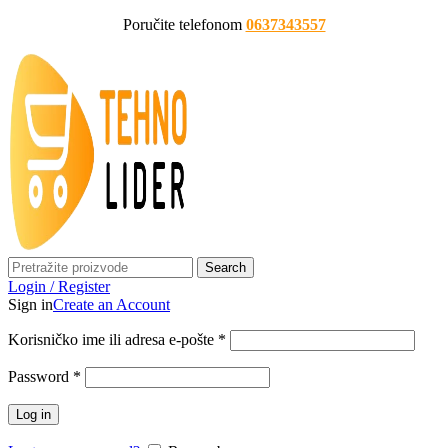
Poručite telefonom
0637343557
Search
Login / Register
Sign in
Create an Account
Korisničko ime ili adresa e-pošte
*
Password
*
Log in