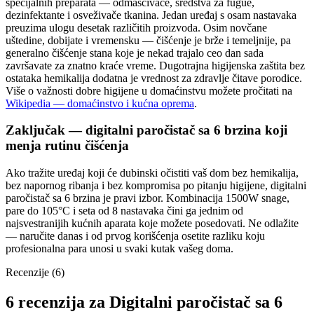
specijalnih preparata — odmašćivače, sredstva za fugue,
dezinfektante i osveživače tkanina. Jedan uređaj s osam nastavaka
preuzima ulogu desetak različitih proizvoda. Osim novčane
uštedine, dobijate i vremensku — čišćenje je brže i temeljnije, pa
generalno čišćenje stana koje je nekad trajalo ceo dan sada
završavate za znatno kraće vreme. Dugotrajna higijenska zaštita bez
ostataka hemikalija dodatna je vrednost za zdravlje čitave porodice.
Više o važnosti dobre higijene u domaćinstvu možete pročitati na
Wikipedia — domaćinstvo i kućna oprema
.
Zaključak — digitalni paročistač sa 6 brzina koji
menja rutinu čišćenja
Ako tražite uređaj koji će dubinski očistiti vaš dom bez hemikalija,
bez napornog ribanja i bez kompromisa po pitanju higijene, digitalni
paročistač sa 6 brzina je pravi izbor. Kombinacija 1500W snage,
pare do 105°C i seta od 8 nastavaka čini ga jednim od
najsvestranijih kućnih aparata koje možete posedovati. Ne odlažite
— naručite danas i od prvog korišćenja osetite razliku koju
profesionalna para unosi u svaki kutak vašeg doma.
Recenzije (6)
6 recenzija za
Digitalni paročistač sa 6