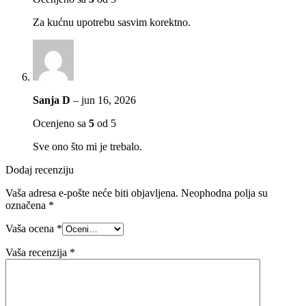
Za kućnu upotrebu sasvim korektno.
Sanja D
–
jun 16, 2026
Ocenjeno sa
5
od 5
Sve ono što mi je trebalo.
Dodaj recenziju
Vaša adresa e-pošte neće biti objavljena.
Neophodna polja su
označena
*
Vaša ocena
*
Vaša recenzija
*