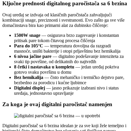
Ključne prednosti digitalnog paročistača sa 6 brzina
Ovaj uređaj se izdvaja od klasičnih paročistača zahvaljujući
kombinaciji snage, preciznosti i svestranosti. Evo zašto ga sve više
domaćinstava bira kao primarni alat za dubinsko čišćenje:
1500W snage
— osigurava brzo zagrevanje i konstantan
pritisak pare tokom čitavog procesa čišćenja
Para do 105°C
— temperatura dovoljna da razgradi
masnoće, uništi bakterije i otopi prljavštinu bez hemikalija
6 nivoa jačine pare
— digitalno podešavanje intenziteta za
svaki tip površine, od delikatnih do najtvrđih
8 četki i nastavaka u kompletu
— jedan uređaj pokriva
gotovo svaku površinu u domu
Bez hemikalija
— čisto mehaničko i termičko dejstvo pare,
bezbedno za porodicu i kućne ljubimce
Digitalni displej
— jasno prikazuje izabrani nivo i status
uređaja, jednostavno upravljanje
Za koga je ovaj digitalni paročistač namenjen
Digitalni paročistač sa 6 brzina idealan je za sve koji žele temeljno i
higijenski čisto domaćinstvo bez ulaganja sati fizičkog napora.