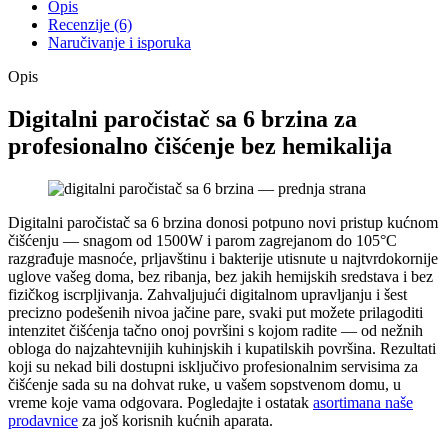
Opis
Recenzije (6)
Naručivanje i isporuka
Opis
Digitalni paročistač sa 6 brzina za
profesionalno čišćenje bez hemikalija
Digitalni paročistač sa 6 brzina donosi potpuno novi pristup kućnom
čišćenju — snagom od 1500W i parom zagrejanom do 105°C
razgrađuje masnoće, prljavštinu i bakterije utisnute u najtvrdokornije
uglove vašeg doma, bez ribanja, bez jakih hemijskih sredstava i bez
fizičkog iscrpljivanja. Zahvaljujući digitalnom upravljanju i šest
precizno podešenih nivoa jačine pare, svaki put možete prilagoditi
intenzitet čišćenja tačno onoj površini s kojom radite — od nežnih
obloga do najzahtevnijih kuhinjskih i kupatilskih površina. Rezultati
koji su nekad bili dostupni isključivo profesionalnim servisima za
čišćenje sada su na dohvat ruke, u vašem sopstvenom domu, u
vreme koje vama odgovara. Pogledajte i ostatak
asortimana naše
prodavnice
za još korisnih kućnih aparata.