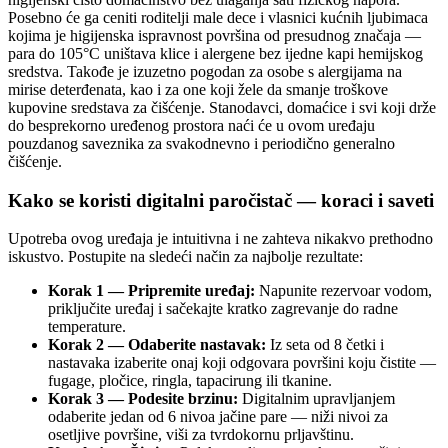
Posebno će ga ceniti roditelji male dece i vlasnici kućnih ljubimaca
kojima je higijenska ispravnost površina od presudnog značaja —
para do 105°C uništava klice i alergene bez ijedne kapi hemijskog
sredstva. Takođe je izuzetno pogodan za osobe s alergijama na
mirise deterđenata, kao i za one koji žele da smanje troškove
kupovine sredstava za čišćenje. Stanodavci, domaćice i svi koji drže
do besprekorno uređenog prostora naći će u ovom uređaju
pouzdanog saveznika za svakodnevno i periodično generalno
čišćenje.
Kako se koristi digitalni paročistač — koraci i saveti
Upotreba ovog uređaja je intuitivna i ne zahteva nikakvo prethodno
iskustvo. Postupite na sledeći način za najbolje rezultate:
Korak 1 — Pripremite uređaj:
Napunite rezervoar vodom,
priključite uređaj i sačekajte kratko zagrevanje do radne
temperature.
Korak 2 — Odaberite nastavak:
Iz seta od 8 četki i
nastavaka izaberite onaj koji odgovara površini koju čistite —
fugage, pločice, ringla, tapacirung ili tkanine.
Korak 3 — Podesite brzinu:
Digitalnim upravljanjem
odaberite jedan od 6 nivoa jačine pare — niži nivoi za
osetljive površine, viši za tvrdokornu prljavštinu.