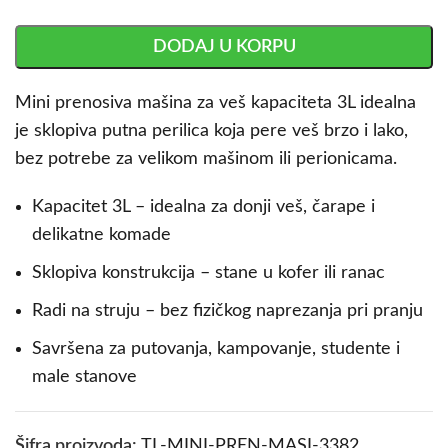
DODAJ U KORPU
Mini prenosiva mašina za veš kapaciteta 3L idealna
je sklopiva putna perilica koja pere veš brzo i lako,
bez potrebe za velikom mašinom ili perionicama.
Kapacitet 3L – idealna za donji veš, čarape i
delikatne komade
Sklopiva konstrukcija – stane u kofer ili ranac
Radi na struju – bez fizičkog naprezanja pri pranju
Savršena za putovanja, kampovanje, studente i
male stanove
Šifra proizvoda:
TL-MINI-PREN-MASI-3382