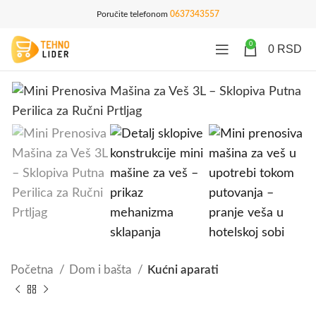
Poručite telefonom
0637343557
0
0
RSD
Početna
Dom i bašta
Kućni aparati