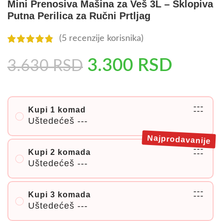
Mini Prenosiva Mašina za Veš 3L – Sklopiva
Putna Perilica za Ručni Prtljag
(
5
recenzije korisnika)
3.300
RSD
3.630
RSD
---
Kupi 1 komad
---
Uštedećeš
---
Najprodavanije
---
Kupi 2 komada
---
Uštedećeš
---
---
Kupi 3 komada
---
Uštedećeš
---