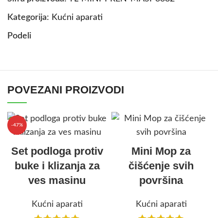
Kategorija:
Kućni aparati
Podeli
POVEZANI PROIZVODI
-47%
Set podloga protiv
Mini Mop za
buke i klizanja za
čišćenje svih
ves masinu
površina
Kućni aparati
Kućni aparati