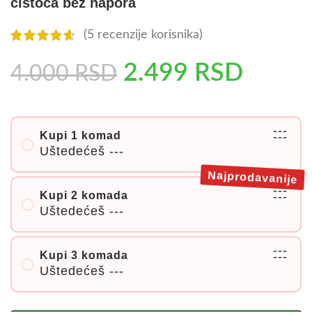
čistoća bez napora
(
5
recenzije korisnika)
2.499
RSD
4.000
RSD
---
Kupi 1 komad
---
Uštedećeš
---
Najprodavanije
---
Kupi 2 komada
---
Uštedećeš
---
---
Kupi 3 komada
---
Uštedećeš
---