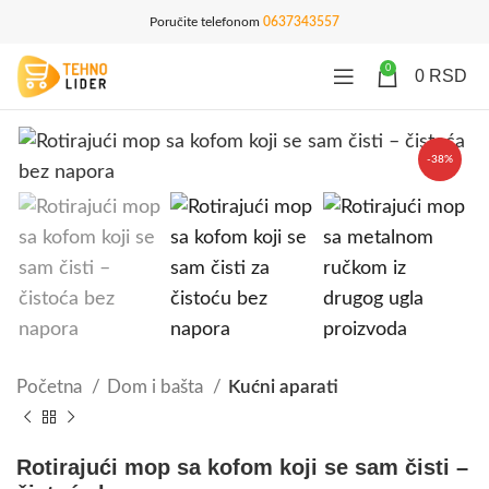
Poručite telefonom
0637343557
0
0
RSD
-38%
Početna
Dom i bašta
Kućni aparati
Rotirajući mop sa kofom koji se sam čisti –