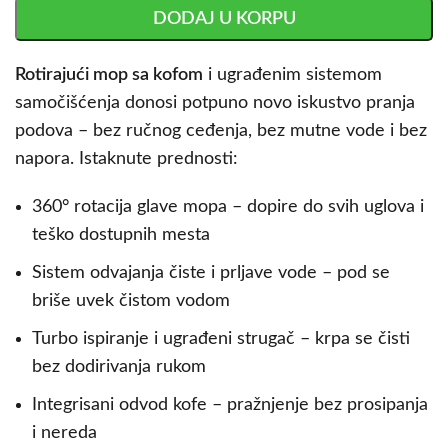
DODAJ U KORPU
Rotirajući mop sa kofom
i ugrađenim sistemom
samočišćenja donosi potpuno novo iskustvo pranja
podova – bez ručnog ceđenja, bez mutne vode i bez
napora. Istaknute prednosti:
360° rotacija glave mopa – dopire do svih uglova i
teško dostupnih mesta
Sistem odvajanja čiste i prljave vode – pod se
briše uvek čistom vodom
Turbo ispiranje i ugrađeni strugač – krpa se čisti
bez dodirivanja rukom
Integrisani odvod kofe – pražnjenje bez prosipanja
i nereda