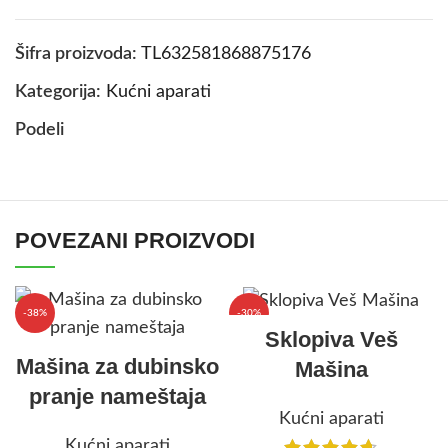
Šifra proizvoda:
TL632581868875176
Kategorija:
Kućni aparati
Podeli
POVEZANI PROIZVODI
-38%
-30%
Sklopiva Veš
Mašina za dubinsko
Mašina
pranje nameštaja
Kućni aparati
Kućni aparati