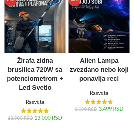
-28%
-42%
Žirafa zidna
Alien Lampa
brusilica 720W sa
zvezdano nebo koji
potenciometrom +
ponavlja reci
Led Svetlo
Rasveta
Rasveta
3.499
RSD
6.000
RSD
13.000
RSD
18.000
RSD
DODAJ U KORPU
DODAJ U KORPU