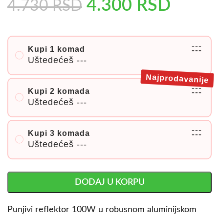
4.300
RSD
4.730
RSD
---
Kupi 1 komad
---
Uštedećeš
---
Najprodavanije
---
Kupi 2 komada
---
Uštedećeš
---
---
Kupi 3 komada
---
Uštedećeš
---
DODAJ U KORPU
Punjivi reflektor 100W u robusnom aluminijskom