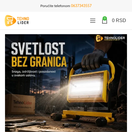
Poručite telefonom
0637343557
0
0
RSD