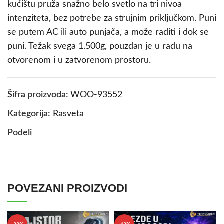
kućištu pruža snažno belo svetlo na tri nivoa
intenziteta, bez potrebe za strujnim priključkom. Puni
se putem AC ili auto punjača, a može raditi i dok se
puni. Težak svega 1.500g, pouzdan je u radu na
otvorenom i u zatvorenom prostoru.
Šifra proizvoda:
WOO-93552
Kategorija:
Rasveta
Podeli
POVEZANI PROIZVODI