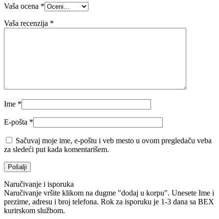
Vaša ocena
*
Vaša recenzija
*
Ime
*
E-pošta
*
Sačuvaj moje ime, e-poštu i veb mesto u ovom pregledaču veba
za sledeći put kada komentarišem.
Naručivanje i isporuka
Naručivanje vršite klikom na dugme "dodaj u korpu". Unesete Ime i
prezime, adresu i broj telefona. Rok za isporuku je 1-3 dana sa BEX
kurirskom službom.