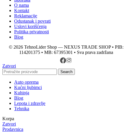
O nama
Kontakt
Reklamacije
Odustanak i povrati
Uslovi korišćenja
Politika privatnosti
Blog
© 2026 TehnoLider Shop — NEXUS TRADE SHOP • PIB:
114201375 • MB: 67395301 • Sva prava zadržana
Zatvori
Search
Auto oprema
Kućni ljubimci
Kuhinja
Blog
Lepota i zdravlje
Tehnika
Korpa
Zatvori
Prodavnica