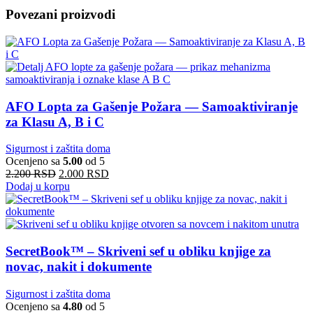
Povezani proizvodi
AFO Lopta za Gašenje Požara — Samoaktiviranje
za Klasu A, B i C
Sigurnost i zaštita doma
Ocenjeno sa
5.00
od 5
2.200
RSD
2.000
RSD
Dodaj u korpu
SecretBook™ – Skriveni sef u obliku knjige za
novac, nakit i dokumente
Sigurnost i zaštita doma
Ocenjeno sa
4.80
od 5