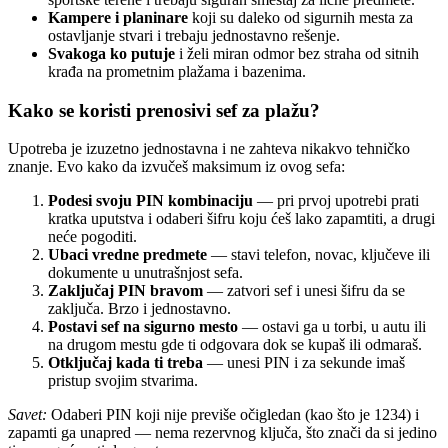
Kampere i planinare
koji su daleko od sigurnih mesta za
ostavljanje stvari i trebaju jednostavno rešenje.
Svakoga ko putuje
i želi miran odmor bez straha od sitnih
krađa na prometnim plažama i bazenima.
Kako se koristi prenosivi sef za plažu?
Upotreba je izuzetno jednostavna i ne zahteva nikakvo tehničko
znanje. Evo kako da izvučeš maksimum iz ovog sefa:
Podesi svoju PIN kombinaciju
— pri prvoj upotrebi prati
kratka uputstva i odaberi šifru koju ćeš lako zapamtiti, a drugi
neće pogoditi.
Ubaci vredne predmete
— stavi telefon, novac, ključeve ili
dokumente u unutrašnjost sefa.
Zaključaj PIN bravom
— zatvori sef i unesi šifru da se
zaključa. Brzo i jednostavno.
Postavi sef na sigurno mesto
— ostavi ga u torbi, u autu ili
na drugom mestu gde ti odgovara dok se kupаš ili odmаraš.
Otključaj kada ti treba
— unesi PIN i za sekunde imaš
pristup svojim stvarima.
Savet:
Odaberi PIN koji nije previše očigledan (kao što je 1234) i
zapamti ga unapred — nema rezervnog ključa, što znači da si jedino