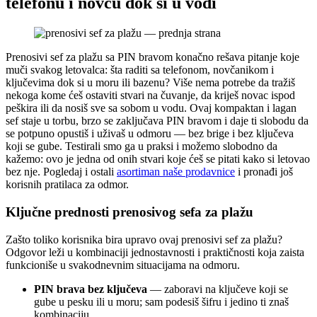
telefonu i novcu dok si u vodi
Prenosivi sef za plažu sa PIN bravom konačno rešava pitanje koje
muči svakog letovalca: šta raditi sa telefonom, novčanikom i
ključevima dok si u moru ili bazenu? Više nema potrebe da tražiš
nekoga kome ćeš ostaviti stvari na čuvanje, da kriješ novac ispod
peškira ili da nosiš sve sa sobom u vodu. Ovaj kompaktan i lagan
sef staje u torbu, brzo se zaključava PIN bravom i daje ti slobodu da
se potpuno opustiš i uživaš u odmoru — bez brige i bez ključeva
koji se gube. Testirali smo ga u praksi i možemo slobodno da
kažemo: ovo je jedna od onih stvari koje ćeš se pitati kako si letovao
bez nje. Pogledaj i ostali
asortiman naše prodavnice
i pronađi još
korisnih pratilaca za odmor.
Ključne prednosti prenosivog sefa za plažu
Zašto toliko korisnika bira upravo ovaj prenosivi sef za plažu?
Odgovor leži u kombinaciji jednostavnosti i praktičnosti koja zaista
funkcioniše u svakodnevnim situacijama na odmoru.
PIN brava bez ključeva
— zaboravi na ključeve koji se
gube u pesku ili u moru; sam podesiš šifru i jedino ti znaš
kombinaciju.