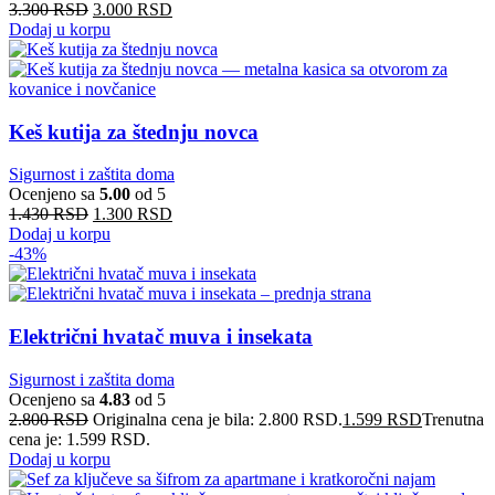
3.300
RSD
3.000
RSD
Dodaj u korpu
Keš kutija za štednju novca
Sigurnost i zaštita doma
Ocenjeno sa
5.00
od 5
1.430
RSD
1.300
RSD
Dodaj u korpu
-43%
Električni hvatač muva i insekata
Sigurnost i zaštita doma
Ocenjeno sa
4.83
od 5
2.800
RSD
Originalna cena je bila: 2.800 RSD.
1.599
RSD
Trenutna
cena je: 1.599 RSD.
Dodaj u korpu