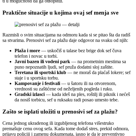
ti u mogućnosti da ga otвориш.
Praktične situacije u kojima ovaj sef menja sve
Razmisli o svim situacijama na odmoru kada si se pitao šta da radiš
sa stvarima. Prenosivi sef za plažu daje odgovor na svaku od njih:
Plaža i more
— uskočiš u talase bez brige dok sef čuva
telefon i novac u torbi.
Javni bazen ili vodeni park
— na prometnim mestima sa
puno nepoznatih ljudi, sef pruža dodatni sloj zaštite.
Teretana ili sportski klub
— ne moraš da plaćaš lokere; sef
staje i u sportsku torbu.
Kampovanje i festivali
— u šatoru ili na otvorenom,
vrednosti su zaštićene od neželjenih pogleda i ruku.
Gradski izlasci
— kada ideš na ples, roštilj ili piknik i nećeš
da nosiš torbicu, sef u ruksaku radi posao umesto tebe.
Zašto se isplati uložiti u prenosivi sef za plažu?
Cena jednog ukradenog ili izgubljenog telefona višestruko
premašuje cenu ovog sefa. Kada tome dodaš stres, prekid odmora,
prijavu policiji i zamenu dokumenata, jasno je da je preventivno