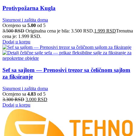
Protivpožarna Kugla
Sigurnost i zaštita doma
Ocenjeno sa
5.00
od 5
3.500
RSD
Originalna cena je bila: 3.500 RSD.
1.999
RSD
Trenutna
cena je: 1.999 RSD.
Dodaj u korpu
Sef sa sajlom — Prenosivi trezor sa čeličnom sajlom
za fiksiranje
Sigurnost i zaštita doma
Ocenjeno sa
4.83
od 5
3.300
RSD
3.000
RSD
Dodaj u korpu