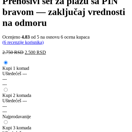
Prenosivi sef za plažu sa PIN
bravom — zaključaj vrednosti
na odmoru
Ocenjeno
4.83
od 5 na osnovu
6
ocena kupaca
(
6
recenzije korisnika)
2.750
RSD
2.500
RSD
Kupi 1 komad
Uštedećeš
---
---
---
Kupi 2 komada
Uštedećeš
---
---
---
Najprodavanije
Kupi 3 komada