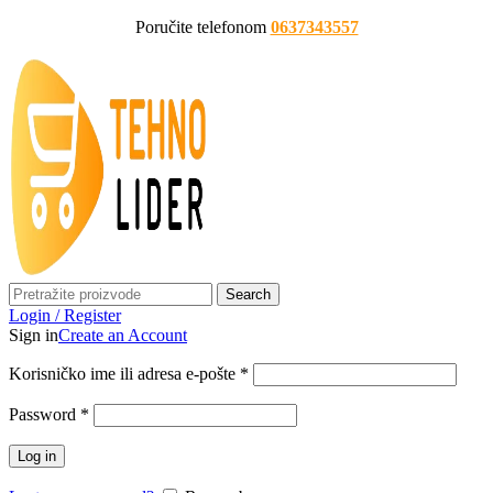
Poručite telefonom
0637343557
Search
Login / Register
Sign in
Create an Account
Korisničko ime ili adresa e-pošte
*
Password
*
Log in