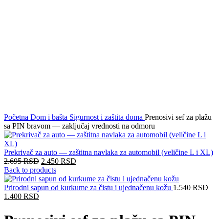
Click to enlarge
Početna
Dom i bašta
Sigurnost i zaštita doma
Prenosivi sef za plažu
sa PIN bravom — zaključaj vrednosti na odmoru
Prekrivač za auto — zaštitna navlaka za automobil (veličine L i XL)
2.695
RSD
2.450
RSD
Back to products
Prirodni sapun od kurkume za čistu i ujednačenu kožu
1.540
RSD
1.400
RSD