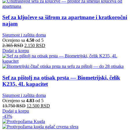
Sef za ključeve sa šifrom za apartmane i kratkoročni
najam
Sigurnost i zaštita doma
Ocenjeno sa
4.50
od 5
2.365
RSD
2.150
RSD
Dodaj u korpu
Sef za pištolj na otisak prsta — Biometrijski, čelik
K235, 4L kapacitet
Sigurnost i zaštita doma
Ocenjeno sa
4.83
od 5
13.750
RSD
12.500
RSD
Dodaj u korpu
-43%