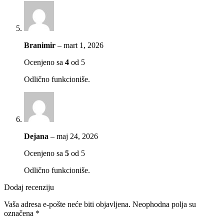
Branimir
–
mart 1, 2026
Ocenjeno sa
4
od 5
Odlično funkcioniše.
Dejana
–
maj 24, 2026
Ocenjeno sa
5
od 5
Odlično funkcioniše.
Dodaj recenziju
Vaša adresa e-pošte neće biti objavljena.
Neophodna polja su
označena
*