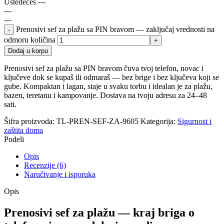
Uštedećeš
---
---
---
Prenosivi sef za plažu sa PIN bravom — zaključaj vrednosti na
odmoru količina
Dodaj u korpu
Prenosivi sef za plažu sa PIN bravom čuva tvoj telefon, novac i
ključeve dok se kupаš ili odmаraš — bez brige i bez ključeva koji se
gube. Kompaktan i lagan, staje u svaku torbu i idealan je za plažu,
bazen, teretanu i kampovanje. Dostava na tvoju adresu za 24–48
sati.
Šifra proizvoda:
TL-PREN-SEF-ZA-9605
Kategorija:
Sigurnost i
zaštita doma
Podeli
Opis
Recenzije (6)
Naručivanje i isporuka
Opis
Prenosivi sef za plažu — kraj briga o