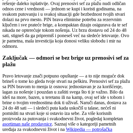
rešenje daleko isplativije. Ovaj prenosivi sef za plažu nudi odličan
odnos cene i vrednosti — jednom se kupi i koristi godinama, na
svakom putovanju i u svakoj situaciji gde bezbednost tvojih stvari
dolazi na prvo mesto. PIN brava eliminisе potrebu za rezervnim
ključem i sve prateće brige, a kompaktan dizajn osigurava da te sef
nikada ne opterećuje tokom nošenja. Uz brzu dostavu od 24 do 48
sati, stigneš da ga pripremiš i poneseš već na sledeće letovanje. Ovo
je pametna, mala investicija koja donosi veliku slobodu i mir na
odmoru.
Zaključak — odmori se bez brige uz prenosivi sef za
plažu
Pravo letovanje znači potpuno opuštanje — a to nije moguće dok
brineš o tome ko gleda tvoje stvari na peškiru. Prenosivi sef za plažu
sa PIN bravom to menja iz osnova: jednostavan je za korišćenje,
lagan za nošenje i pouzdan u zaštiti svega što ti je važno. Bilo da
ideš na more, bazen, u teretanu ili na kamp, ovaj sef ide s tobom i
brine o tvojim vrednostima dok ti uživaš. Naruči danas, dostava za
24 do 48 sati — i sledeći puta kada uskočiš u talase, nećeš ni
pomisliti na stvari koje si ostavio iza sebe. Za više korisnih
proizvoda za putovanja i svakodnevni život, pogledaj kompletan
asortiman naše prodavnice
. Saznaj više o kategoriji pametnih
uređaja za svakodnevni život i na
Wikipedia — potrošačka