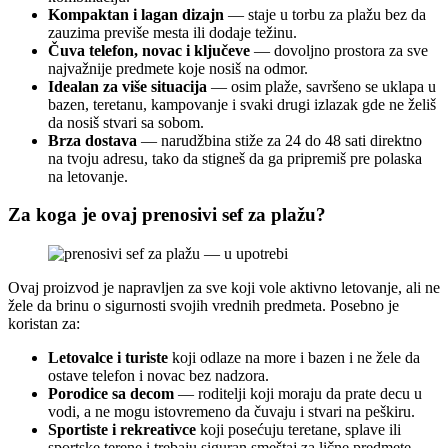
Kompaktan i lagan dizajn
— staje u torbu za plažu bez da
zauzima previše mesta ili dodaje težinu.
Čuva telefon, novac i ključeve
— dovoljno prostora za sve
najvažnije predmete koje nosiš na odmor.
Idealan za više situacija
— osim plaže, savršeno se uklapa u
bazen, teretanu, kampovanje i svaki drugi izlazak gde ne želiš
da nosiš stvari sa sobom.
Brza dostava
— narudžbina stiže za 24 do 48 sati direktno
na tvoju adresu, tako da stigneš da ga pripremiš pre polaska
na letovanje.
Za koga je ovaj prenosivi sef za plažu?
Ovaj proizvod je napravljen za sve koji vole aktivno letovanje, ali ne
žele da brinu o sigurnosti svojih vrednih predmeta. Posebno je
koristan za:
Letovalce i turiste
koji odlaze na more i bazen i ne žele da
ostave telefon i novac bez nadzora.
Porodice sa decom
— roditelji koji moraju da prate decu u
vodi, a ne mogu istovremeno da čuvaju i stvari na peškiru.
Sportiste i rekreativce
koji posećuju teretane, splave ili
sportske terene i trebaju siguran smeštaj za lične predmete.