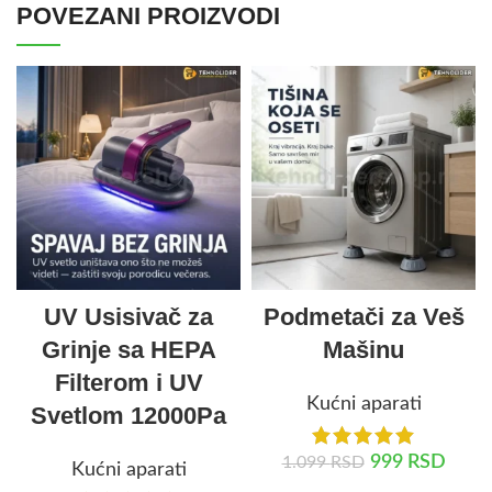
POVEZANI PROIZVODI
UV Usisivač za
Podmetači za Veš
Grinje sa HEPA
Mašinu
Filterom i UV
Kućni aparati
Svetlom 12000Pa
999
RSD
1.099
RSD
Kućni aparati