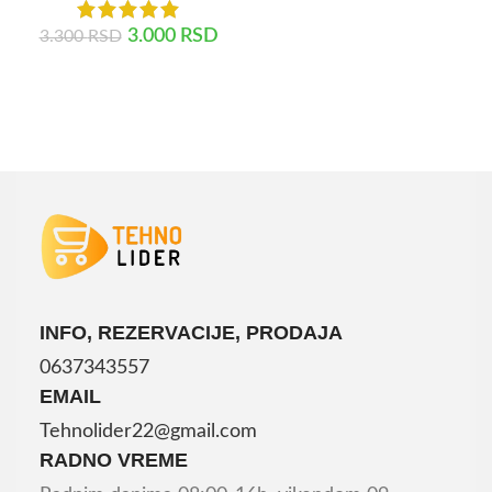
DODAJ U KORPU
3.000
RSD
3.300
RSD
DODAJ U KORPU
INFO, REZERVACIJE, PRODAJA
0637343557
EMAIL
Tehnolider22@gmail.com
RADNO VREME