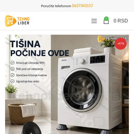
Poručite telefonom
0637343557
0
0
RSD
-47%