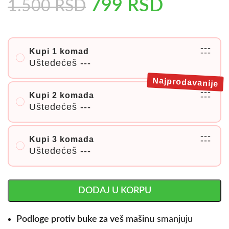
799
RSD
1.500
RSD
---
Kupi 1 komad
---
Uštedećeš
---
Najprodavanije
---
Kupi 2 komada
---
Uštedećeš
---
---
Kupi 3 komada
---
Uštedećeš
---
DODAJ U KORPU
Podloge protiv buke za veš mašinu
smanjuju