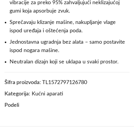
vibracije za preko 95% zahvaljujući neklizajućoj
gumi koja apsorbuje zvuk.
Sprečavaju klizanje mašine, nakupljanje vlage
ispod uređaja i oštećenja poda.
Jednostavna ugradnja bez alata – samo postavite
ispod nogara mašine.
Neutralan dizajn koji se uklapa u svaki prostor.
Šifra proizvoda:
TL1572797126780
Kategorija:
Kućni aparati
Podeli