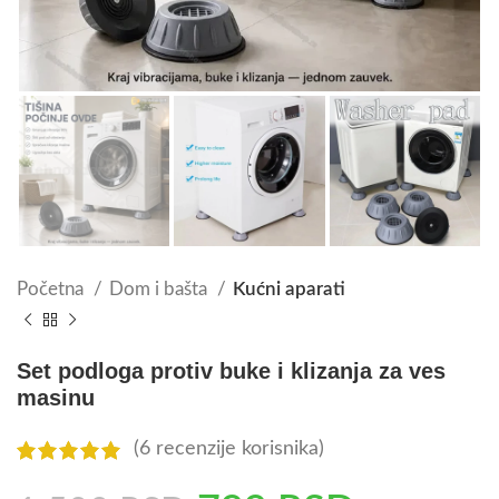
Početna
Dom i bašta
Kućni aparati
Set podloga protiv buke i klizanja za ves
masinu
(
6
recenzije korisnika)