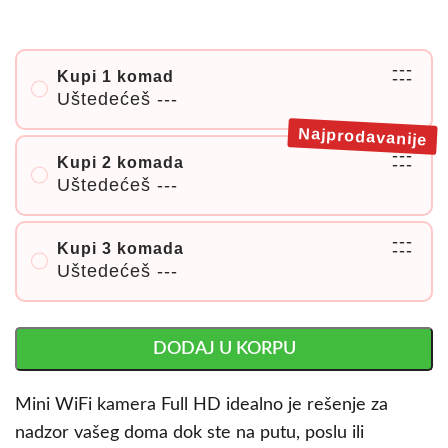
---
Kupi 1 komad
---
Uštedećeš
---
Najprodavanije
---
Kupi 2 komada
---
Uštedećeš
---
---
Kupi 3 komada
---
Uštedećeš
---
DODAJ U KORPU
Mini WiFi kamera Full HD idealno je rešenje za
nadzor vašeg doma dok ste na putu, poslu ili