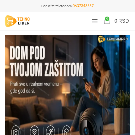
Poručite telefonom
0637343557
0
0
RSD