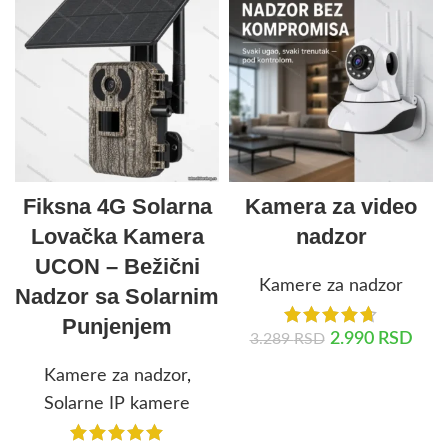
Fiksna 4G Solarna
Kamera za video
Lovačka Kamera
nadzor
UCON – Bežični
Kamere za nadzor
Nadzor sa Solarnim
Punjenjem
2.990
RSD
3.289
RSD
Kamere za nadzor
,
DODAJ U KORPU
Solarne IP kamere