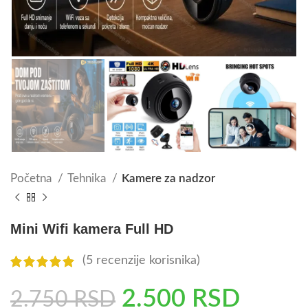
Početna
Tehnika
Kamere za nadzor
Mini Wifi kamera Full HD
(
5
recenzije korisnika)
2.500
RSD
2.750
RSD