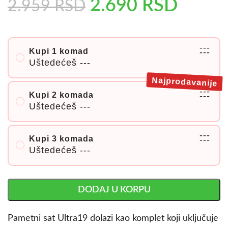
2.690
RSD
2.959
RSD
---
Kupi 1 komad
---
Uštedećeš
---
Najprodavanije
---
Kupi 2 komada
---
Uštedećeš
---
---
Kupi 3 komada
---
Uštedećeš
---
DODAJ U KORPU
Pametni sat Ultra19 dolazi kao komplet koji uključuje