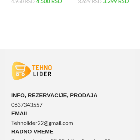
4.500
RSD
3.299
RSD
4.950
RSD
3.629
RSD
DODAJ U KORPU
DODAJ U KORPU
INFO, REZERVACIJE, PRODAJA
0637343557
EMAIL
Tehnolider22@gmail.com
RADNO VREME