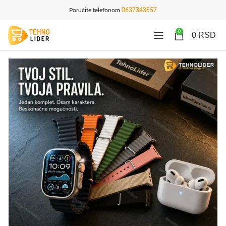
Poručite telefonom
0637343557
0
0
RSD