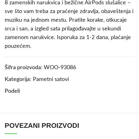
8 zamenskih narukvica i bežične AirPods slušalice –
sve što vam treba za praćenje zdravlja, obaveštenja i
muziku na jednom mestu. Pratite korake, otkucaje
srca i san, a izgled sata prilagođavajte u sekundi
zamenom narukvice. Isporuka za 1-2 dana, plaćanje
pouzećem.
Šifra proizvoda:
WOO-93086
Kategorija:
Pametni satovi
Podeli
POVEZANI PROIZVODI