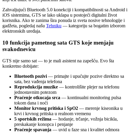
Zahvaljujući Bluetooth 5.0 konekciji i kompatibilnosti sa Android i
iOS sistemima, GTS se lako uklapa u postojeći digitalni život
korisnika. Ako te zanima šira ponuda iz sveta nosive tehnologije i
gadžeta, pogledaj našu
Tehniku
— kategoriju sa bogatim izborom
elektronskih uređaja.
10 funkcija pametnog sata GTS koje menjaju
svakodnevicu
GTS nije samo sat — to je mali asistent na zapešću. Evo šta
konkretno dobijate:
Bluetooth pozivi
— primajte i upućujte pozive direktno sa
sata, bez vađenja telefona
Reprodukcija muzike
— kontrolišite plejer na telefonu
jednostavnim potezom
Praćenje otkucaja srca
— kontinualni monitoring pulsa
tokom dana i noći
Monitor krvnog pritiska i SpO2
— merenje kiseonika u
krvi i krvnog pritiska u realnom vremenu
5 sportskih režima
— hodanje, trčanje, vožnja bicikla,
preskakanje konopca i penjanje
Praćenje spavanja
— uvid u faze sna i kvalitet odmora