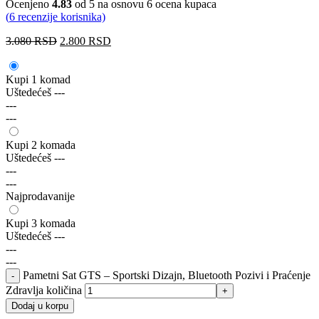
Ocenjeno
4.83
od 5 na osnovu
6
ocena kupaca
(
6
recenzije korisnika)
3.080
RSD
2.800
RSD
Kupi 1 komad
Uštedećeš
---
---
---
Kupi 2 komada
Uštedećeš
---
---
---
Najprodavanije
Kupi 3 komada
Uštedećeš
---
---
---
Pametni Sat GTS – Sportski Dizajn, Bluetooth Pozivi i Praćenje
Zdravlja količina
Dodaj u korpu