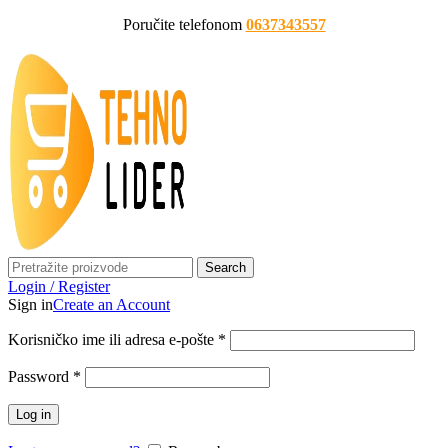
Poručite telefonom
0637343557
Search
Login / Register
Sign in
Create an Account
Korisničko ime ili adresa e-pošte
*
Password
*
Log in