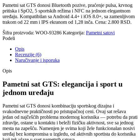
Pametni sat GTS donosi Bluetooth pozive, praćenje pulsa, krvnog
pritiska i SpO2, 5 sportskih režima i NFC na jednom elegantnom
uređaju. Kompatibilan sa Android 4.4+ i iOS 8.0+, sa zamenljivom
trakom od 22 mm i IPS ekranom od 1,28 inča. Cena: 2.800 RSD.
Šifra proizvoda:
WOO-93286
Kategorija:
Pametni satovi
Podeli
Opis
Recenzije (6)
Naručivanje i isporuka
Opis
Pametni sat GTS: elegancija i sport u
jednom uređaju
Pametni sat GTS donosi kombinaciju sportskog dizajna i
svakodnevne praktičnosti po pristupačnoj ceni. Ovaj sat rešava
jedan od najčešćih problema modernog korisnika — potrebu da prati
zdravlje, ostane u kontaktu i beleži fizičku aktivnost, sve sa jednog
mesta na zapešću. Namenjen je svima koji žele funkcionalan nosivi
uređaj bez kompromisa u izgledu, od aktivnih sportista do korisnika
koji tek ulaze u svet pametnih satova.