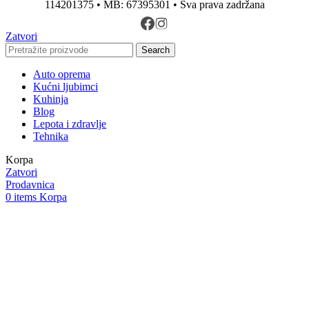
114201375 • MB: 67395301 • Sva prava zadržana
Zatvori
Search
Auto oprema
Kućni ljubimci
Kuhinja
Blog
Lepota i zdravlje
Tehnika
Korpa
Zatvori
Prodavnica
0
items
Korpa