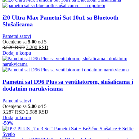
i20 Ultra Max Pametni Sat 10u1 sa Bluetooth
Slušalicama
Pametni satovi
Ocenjeno sa
5.00
od 5
3.520
RSD
3.200
RSD
Dodaj u korpu
Pametni sat D96 Plus sa ventilatorom, slušalicama i
dodatnim narukvicama
Pametni satovi
Ocenjeno sa
5.00
od 5
3.287
RSD
2.988
RSD
Dodaj u korpu
-50%