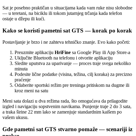
Sat je posebno praktičan u situacijama kada vam ruke nisu slobodne
— u teretani, na biciklu ili tokom jutarnjeg trčanja kada telefon
ostaje u džepu ili kući.
Kako se koristi pametni sat GTS — korak po korak
Postavljanje je brzo i ne zahteva tehničko znanje. Evo kako početi:
Preuzmite aplikaciju
HriFine
sa Google Play ili App Store-a
Uključite Bluetooth na telefonu i otvorite aplikaciju
Sledite uputstva za uparivanje — proces traje svega nekoliko
minuta
Podesite lične podatke (visina, težina, cilj koraka) za precizno
praćenje
Odaberite sportski režim pre treninga pritiskom na dugme ili
kroz meni na satu
Meni sata dolazi u dva režima rada, što omogućava da prilagodite
izgled i navigaciju sopstvenim navikama. Punjenje traje 2 do 3 sata,
a traka širine 22 mm lako se zamenjuje standardnim kaišem po
vašem ukusu.
Gde pametni sat GTS stvarno pomaže — scenariji iz
prakse