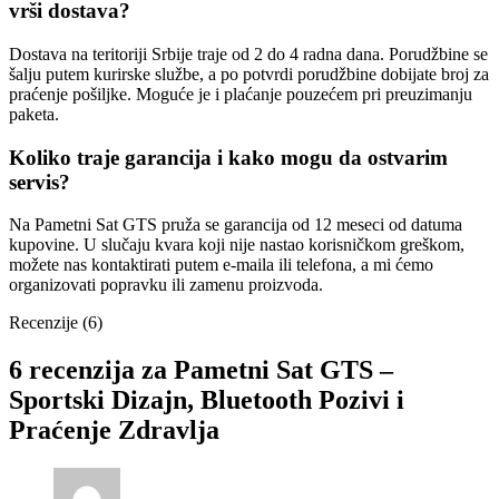
vrši dostava?
Dostava na teritoriji Srbije traje od 2 do 4 radna dana. Porudžbine se
šalju putem kurirske službe, a po potvrdi porudžbine dobijate broj za
praćenje pošiljke. Moguće je i plaćanje pouzećem pri preuzimanju
paketa.
Koliko traje garancija i kako mogu da ostvarim
servis?
Na Pametni Sat GTS pruža se garancija od 12 meseci od datuma
kupovine. U slučaju kvara koji nije nastao korisničkom greškom,
možete nas kontaktirati putem e-maila ili telefona, a mi ćemo
organizovati popravku ili zamenu proizvoda.
Recenzije (6)
6 recenzija za
Pametni Sat GTS –
Sportski Dizajn, Bluetooth Pozivi i
Praćenje Zdravlja