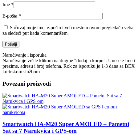
Ime
*
E-pošta
*
Sačuvaj moje ime, e-poštu i veb mesto u ovom pregledaču veba
za sledeći put kada komentarišem.
Naručivanje i isporuka
Naručivanje vršite klikom na dugme "dodaj u korpu". Unesete Ime i
prezime, adresu i broj telefona. Rok za isporuku je 1-3 dana sa BEX
kurirskom službom.
Povezani proizvodi
Smartwatch HA-M20 Super AMOLED – Pametni
Sat sa 7 Narukvica i GPS-om