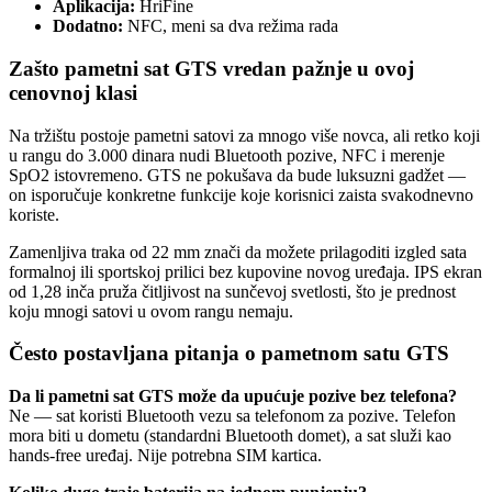
Aplikacija:
HriFine
Dodatno:
NFC, meni sa dva režima rada
Zašto pametni sat GTS vredan pažnje u ovoj
cenovnoj klasi
Na tržištu postoje pametni satovi za mnogo više novca, ali retko koji
u rangu do 3.000 dinara nudi Bluetooth pozive, NFC i merenje
SpO2 istovremeno. GTS ne pokušava da bude luksuzni gadžet —
on isporučuje konkretne funkcije koje korisnici zaista svakodnevno
koriste.
Zamenljiva traka od 22 mm znači da možete prilagoditi izgled sata
formalnoj ili sportskoj prilici bez kupovine novog uređaja. IPS ekran
od 1,28 inča pruža čitljivost na sunčevoj svetlosti, što je prednost
koju mnogi satovi u ovom rangu nemaju.
Često postavljana pitanja o pametnom satu GTS
Da li pametni sat GTS može da upućuje pozive bez telefona?
Ne — sat koristi Bluetooth vezu sa telefonom za pozive. Telefon
mora biti u dometu (standardni Bluetooth domet), a sat služi kao
hands-free uređaj. Nije potrebna SIM kartica.