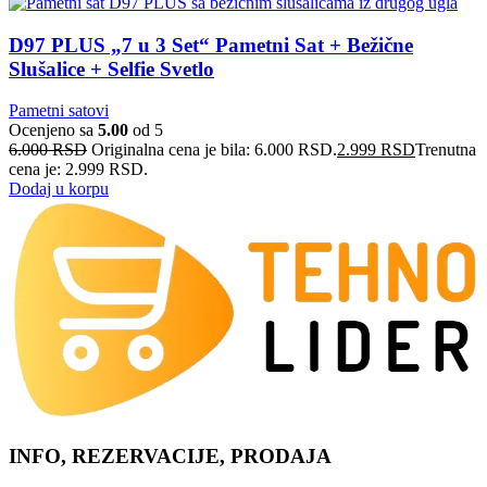
D97 PLUS „7 u 3 Set“ Pametni Sat + Bežične
Slušalice + Selfie Svetlo
Pametni satovi
Ocenjeno sa
5.00
od 5
6.000
RSD
Originalna cena je bila: 6.000 RSD.
2.999
RSD
Trenutna
cena je: 2.999 RSD.
Dodaj u korpu
INFO, REZERVACIJE, PRODAJA