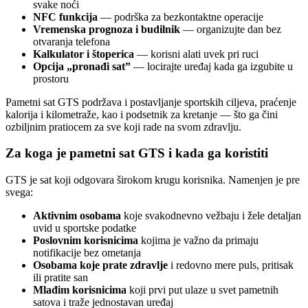
svake noći
NFC funkcija
— podrška za bezkontaktne operacije
Vremenska prognoza i budilnik
— organizujte dan bez
otvaranja telefona
Kalkulator i štoperica
— korisni alati uvek pri ruci
Opcija „pronađi sat”
— locirajte uređaj kada ga izgubite u
prostoru
Pametni sat GTS podržava i postavljanje sportskih ciljeva, praćenje
kalorija i kilometraže, kao i podsetnik za kretanje — što ga čini
ozbiljnim pratiocem za sve koji rade na svom zdravlju.
Za koga je pametni sat GTS i kada ga koristiti
GTS je sat koji odgovara širokom krugu korisnika. Namenjen je pre
svega:
Aktivnim osobama
koje svakodnevno vežbaju i žele detaljan
uvid u sportske podatke
Poslovnim korisnicima
kojima je važno da primaju
notifikacije bez ometanja
Osobama koje prate zdravlje
i redovno mere puls, pritisak
ili pratite san
Mlađim korisnicima
koji prvi put ulaze u svet pametnih
satova i traže jednostavan uređaj