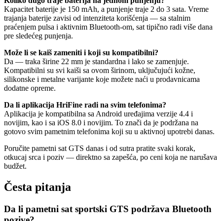
Koliko dugo traje baterija na jednom punjenju?
Kapacitet baterije je 150 mAh, a punjenje traje 2 do 3 sata. Vreme
trajanja baterije zavisi od intenziteta korišćenja — sa stalnim
praćenjem pulsa i aktivnim Bluetooth-om, sat tipično radi više dana
pre sledećeg punjenja.
Može li se kaiš zameniti i koji su kompatibilni?
Da — traka širine 22 mm je standardna i lako se zamenjuje.
Kompatibilni su svi kaiši sa ovom širinom, uključujući kožne,
silikonske i metalne varijante koje možete naći u prodavnicama
dodatne opreme.
Da li aplikacija HriFine radi na svim telefonima?
Aplikacija je kompatibilna sa Android uređajima verzije 4.4 i
novijim, kao i sa iOS 8.0 i novijim. To znači da je podržana na
gotovo svim pametnim telefonima koji su u aktivnoj upotrebi danas.
Poručite pametni sat GTS danas i od sutra pratite svaki korak,
otkucaj srca i poziv — direktno sa zapešća, po ceni koja ne narušava
budžet.
Česta pitanja
Da li pametni sat sportski GTS podržava Bluetooth
pozive?