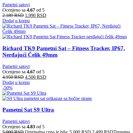
Pametni satovi
Ocenjeno sa
4.67
od 5
2.189
RSD
1.990
RSD
Dodaj u korpu
Richard TK9 Pametni Sat – Fitness Tracker, IP67,
Nerđajući Čelik 49mm
Pametni satovi
Ocenjeno sa
4.67
od 5
4.950
RSD
4.500
RSD
Dodaj u korpu
-50%
Pametni Sat S9 Ultra
Pametni satovi
Ocenjeno sa
4.83
od 5
5.000
RSD
Originalna cena je bila: 5.000 RSD.
2.499
RSD
Trenutna