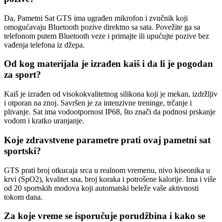
Da, Pametni Sat GTS ima ugrađen mikrofon i zvučnik koji
omogućavaju Bluetooth pozive direktno sa sata. Povežite ga sa
telefonom putem Bluetooth veze i primajte ili upućujte pozive bez
vađenja telefona iz džepa.
Od kog materijala je izrađen kaiš i da li je pogodan
za sport?
Kaiš je izrađen od visokokvalitetnog silikona koji je mekan, izdržljiv
i otporan na znoj. Savršen je za intenzivne treninge, trčanje i
plivanje. Sat ima vodootpornost IP68, što znači da podnosi prskanje
vodom i kratko uranjanje.
Koje zdravstvene parametre prati ovaj pametni sat
sportski?
GTS prati broj otkucaja srca u realnom vremenu, nivo kiseonika u
krvi (SpO2), kvalitet sna, broj koraka i potrošene kalorije. Ima i više
od 20 sportskih modova koji automatski beleže vaše aktivnosti
tokom dana.
Za koje vreme se isporučuje porudžbina i kako se