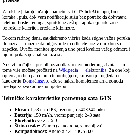
Zamislite jutarnje trčanje: pametni sat GTS beleži tempo, broj
koraka i puls, dok vam notifikacije stižu bez potrebe da dohvatate
telefon. Posle treninga, sportski izveštaj u aplikaciji pokazuje
potrošene kalorije i pređene kilometre.
Tokom radnog dana, sat diskretno vibrira kada stigne važna poruka
ili poziv — možete da odgovorite ili odbijete poziv direktno sa
zapešća. Uveče, monitor spavanja tiho prati kvalitet vašeg odmora i
ujutru prikazuje analizu faza sna.
Nosivi uređaji su postali nezaobilazan deo modernog života — o
tome više možete pročitati na
Wikipedia — elektronika
. Za one koji
opremaju dom pametnom tehnologijom, korisno je pogledati i
kategoriju
Domaćinstvo
, gde se nalazi komplementarna ponuda
uređaja za svakodnevnu upotrebu.
Tehničke karakteristike pametnog sata GTS
Ekran:
1,28 inča IPS, rezolucija 240×240 piksela
Baterija:
150 mAh, vreme punjenja 2–3 sata
Bluetooth:
verzija 5.0
Širina trake:
22 mm (standardna, zamenljiva)
Kompatibilnost:
Android 4.4+ i iOS 8.0+