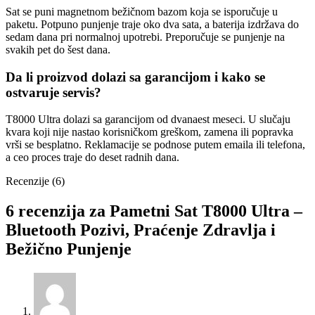
Sat se puni magnetnom bežičnom bazom koja se isporučuje u
paketu. Potpuno punjenje traje oko dva sata, a baterija izdržava do
sedam dana pri normalnoj upotrebi. Preporučuje se punjenje na
svakih pet do šest dana.
Da li proizvod dolazi sa garancijom i kako se
ostvaruje servis?
T8000 Ultra dolazi sa garancijom od dvanaest meseci. U slučaju
kvara koji nije nastao korisničkom greškom, zamena ili popravka
vrši se besplatno. Reklamacije se podnose putem emaila ili telefona,
a ceo proces traje do deset radnih dana.
Recenzije (6)
6 recenzija za
Pametni Sat T8000 Ultra –
Bluetooth Pozivi, Praćenje Zdravlja i
Bežično Punjenje