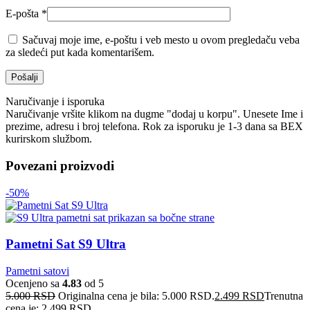
E-pošta
*
Sačuvaj moje ime, e-poštu i veb mesto u ovom pregledaču veba
za sledeći put kada komentarišem.
Naručivanje i isporuka
Naručivanje vršite klikom na dugme "dodaj u korpu". Unesete Ime i
prezime, adresu i broj telefona. Rok za isporuku je 1-3 dana sa BEX
kurirskom službom.
Povezani proizvodi
-50%
Pametni Sat S9 Ultra
Pametni satovi
Ocenjeno sa
4.83
od 5
5.000
RSD
Originalna cena je bila: 5.000 RSD.
2.499
RSD
Trenutna
cena je: 2.499 RSD.