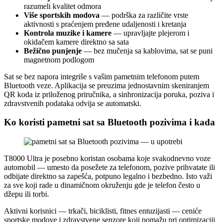
razumeli kvalitet odmora
Više sportskih modova
— podrška za različite vrste
aktivnosti s praćenjem pređene udaljenosti i kretanja
Kontrola muzike i kamere
— upravljajte plejerom i
okidačem kamere direktno sa sata
Bežično punjenje
— bez mučenja sa kablovima, sat se puni
magnetnom podlogom
Sat se bez napora integriše s vašim pametnim telefonom putem
Bluetooth veze. Aplikacija se preuzima jednostavnim skeniranjem
QR koda iz priloženog priručnika, a sinhronizacija poruka, poziva i
zdravstvenih podataka odvija se automatski.
Ko koristi pametni sat sa Bluetooth pozivima i kada
T8000 Ultra je posebno koristan osobama koje svakodnevno voze
automobil — umesto da posežete za telefonom, pozive prihvatate ili
odbijate direktno sa zapešća, potpuno legalno i bezbedno. Isto važi
za sve koji rade u dinamičnom okruženju gde je telefon često u
džepu ili torbi.
Aktivni korisnici — trkači, biciklisti, fitnes entuzijasti — ceniće
sportske modove i zdravstvene senzore koji pomažu pri optimizaciji