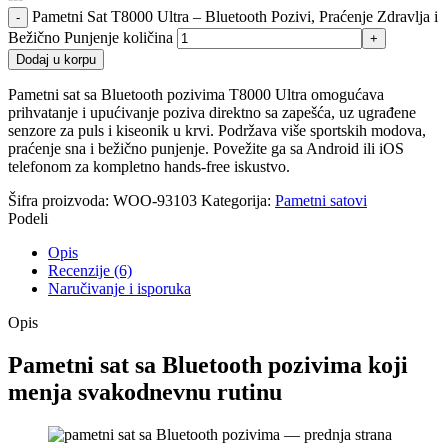
Pametni Sat T8000 Ultra – Bluetooth Pozivi, Praćenje Zdravlja i
Bežično Punjenje količina
Dodaj u korpu
Pametni sat sa Bluetooth pozivima T8000 Ultra omogućava
prihvatanje i upućivanje poziva direktno sa zapešća, uz ugrađene
senzore za puls i kiseonik u krvi. Podržava više sportskih modova,
praćenje sna i bežično punjenje. Povežite ga sa Android ili iOS
telefonom za kompletno hands-free iskustvo.
Šifra proizvoda:
WOO-93103
Kategorija:
Pametni satovi
Podeli
Opis
Recenzije (6)
Naručivanje i isporuka
Opis
Pametni sat sa Bluetooth pozivima koji
menja svakodnevnu rutinu