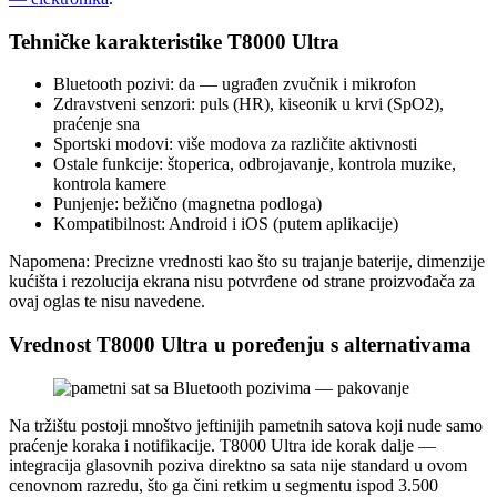
Tehničke karakteristike T8000 Ultra
Bluetooth pozivi: da — ugrađen zvučnik i mikrofon
Zdravstveni senzori: puls (HR), kiseonik u krvi (SpO2),
praćenje sna
Sportski modovi: više modova za različite aktivnosti
Ostale funkcije: štoperica, odbrojavanje, kontrola muzike,
kontrola kamere
Punjenje: bežično (magnetna podloga)
Kompatibilnost: Android i iOS (putem aplikacije)
Napomena: Precizne vrednosti kao što su trajanje baterije, dimenzije
kućišta i rezolucija ekrana nisu potvrđene od strane proizvođača za
ovaj oglas te nisu navedene.
Vrednost T8000 Ultra u poređenju s alternativama
Na tržištu postoji mnoštvo jeftinijih pametnih satova koji nude samo
praćenje koraka i notifikacije. T8000 Ultra ide korak dalje —
integracija glasovnih poziva direktno sa sata nije standard u ovom
cenovnom razredu, što ga čini retkim u segmentu ispod 3.500