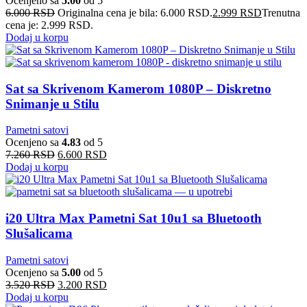
Ocenjeno sa
5.00
od 5
6.000
RSD
Originalna cena je bila: 6.000 RSD.
2.999
RSD
Trenutna
cena je: 2.999 RSD.
Dodaj u korpu
Sat sa Skrivenom Kamerom 1080P – Diskretno
Snimanje u Stilu
Pametni satovi
Ocenjeno sa
4.83
od 5
7.260
RSD
6.600
RSD
Dodaj u korpu
i20 Ultra Max Pametni Sat 10u1 sa Bluetooth
Slušalicama
Pametni satovi
Ocenjeno sa
5.00
od 5
3.520
RSD
3.200
RSD
Dodaj u korpu