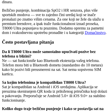
dinara.
Bežično punjenje, kombinacija SpO2 i HR senzora, plus više
sportskih modova — sve to zajedno čini uređaj koji se inače
pronalazi po znatno višim cenama. Za one koji ne žele da ulažu u
premium brendove, a ipak traže funkcionalnost iznad proseka,
T8000 Ultra popunjava tu prazninu. Dodatnu opremu za pametni
dom i svakodnevnu upotrebu pronađite i u kategoriji
Domaćinstvo
.
Često postavljana pitanja
Da li T8000 Ultra može samostalno upućivati pozive bez
telefona u blizini?
Ne — sat funkcioniše kao Bluetooth ekstenzija vašeg telefona.
Telefon mora biti u Bluetooth dometu (standardno do 10 metara)
kako bi pozivi bili preusmereni na sat. Sat nema sopstvenu SIM
karticu.
Sa kojim telefonima je kompatibilan T8000 Ultra?
Sat je kompatibilan sa Android i iOS uređajima. Aplikacija se
preuzima skeniranjem QR koda iz priloženog priručnika koji dolazi
u pakovanju. Preporučuje se Android 5.0+ ili iOS 9.0+ za stabilno
funkcionisanje.
Koliko dugo traje bežično punjenje i kako se postavlja sat na