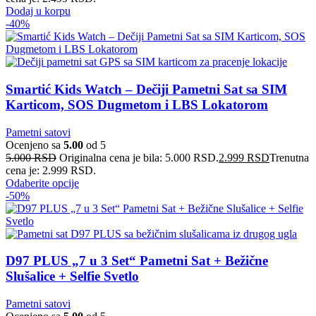
Dodaj u korpu
-40%
Smartić Kids Watch – Dečiji Pametni Sat sa SIM
Karticom, SOS Dugmetom i LBS Lokatorom
Pametni satovi
Ocenjeno sa
5.00
od 5
5.000
RSD
Originalna cena je bila: 5.000 RSD.
2.999
RSD
Trenutna
cena je: 2.999 RSD.
Odaberite opcije
-50%
D97 PLUS „7 u 3 Set“ Pametni Sat + Bežične
Slušalice + Selfie Svetlo
Pametni satovi