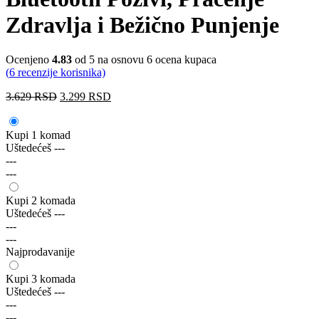
Zdravlja i Bežično Punjenje
Ocenjeno
4.83
od 5 na osnovu
6
ocena kupaca
(
6
recenzije korisnika)
3.629
RSD
3.299
RSD
Kupi 1 komad
Uštedećeš
---
---
---
Kupi 2 komada
Uštedećeš
---
---
---
Najprodavanije
Kupi 3 komada
Uštedećeš
---
---
---