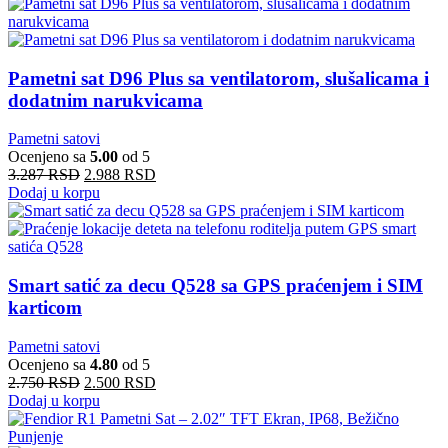
Pametni sat D96 Plus sa ventilatorom, slušalicama i
dodatnim narukvicama
Pametni satovi
Ocenjeno sa
5.00
od 5
3.287
RSD
2.988
RSD
Dodaj u korpu
Smart satić za decu Q528 sa GPS praćenjem i SIM
karticom
Pametni satovi
Ocenjeno sa
4.80
od 5
2.750
RSD
2.500
RSD
Dodaj u korpu