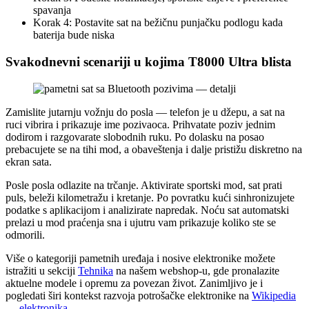
spavanja
Korak 4: Postavite sat na bežičnu punjačku podlogu kada
baterija bude niska
Svakodnevni scenariji u kojima T8000 Ultra blista
Zamislite jutarnju vožnju do posla — telefon je u džepu, a sat na
ruci vibrira i prikazuje ime pozivaoca. Prihvatate poziv jednim
dodirom i razgovarate slobodnih ruku. Po dolasku na posao
prebacujete se na tihi mod, a obaveštenja i dalje pristižu diskretno na
ekran sata.
Posle posla odlazite na trčanje. Aktivirate sportski mod, sat prati
puls, beleži kilometražu i kretanje. Po povratku kući sinhronizujete
podatke s aplikacijom i analizirate napredak. Noću sat automatski
prelazi u mod praćenja sna i ujutru vam prikazuje koliko ste se
odmorili.
Više o kategoriji pametnih uređaja i nosive elektronike možete
istražiti u sekciji
Tehnika
na našem webshop-u, gde pronalazite
aktuelne modele i opremu za povezan život. Zanimljivo je i
pogledati širi kontekst razvoja potrošačke elektronike na
Wikipedia
— elektronika
.