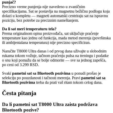
punjač?
Precizno vreme punjenja nije navedeno u zvaničnim
specifikacijama. Sat se postavlja na magnetnu bežičnu podlogu koja
dolazi u kompletu — magneti automatski centriraju sat na ispravnu
poziciju, bez potrebe za preciznim nameštanjem.
Da li sat meri temperaturu tela?
Prema originalnom opisu proizvođača, sat uključuje praćenje
temperature kao jednu od funkcija, mada metod merenja (površinska
ili ambijentalana temperatura) nije precizno specificiran.
Naručite T8000 Ultra danas i od prvog dana uživajte u slobodnim
rukama tokom vožnje, tačnom praćenju pulsa na treningu i podatke
o snu koji pomažu da se bolje odmorite — sve sa jednog zapešća,
po ceni od 3.299 RSD.
Svaki
pametni sat sa Bluetooth pozivima
u ponudi prošao je
selekciju po pouzdanosti i tačnosti merenja. Pravi
pametni sat sa
Bluetooth pozivima
treba da prati vaš ritam tokom celog dana.
Česta pitanja
Da li pametni sat T8000 Ultra zaista podržava
Bluetooth pozive?