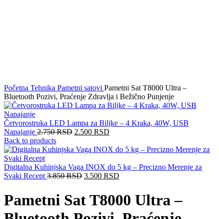
Početna
Tehnika
Pametni satovi
Pametni Sat T8000 Ultra –
Bluetooth Pozivi, Praćenje Zdravlja i Bežično Punjenje
Četvorostruka LED Lampa za Biljke – 4 Kraka, 40W, USB
Napajanje
2.750
RSD
2.500
RSD
Back to products
Digitalna Kuhinjska Vaga INOX do 5 kg – Precizno Merenje za
Svaki Recept
3.850
RSD
3.500
RSD
Pametni Sat T8000 Ultra –
Bluetooth Pozivi, Praćenje