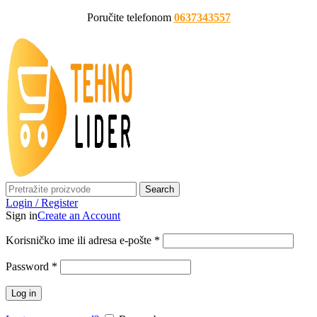
Poručite telefonom
0637343557
Search
Login / Register
Sign in
Create an Account
Korisničko ime ili adresa e-pošte
*
Password
*
Log in