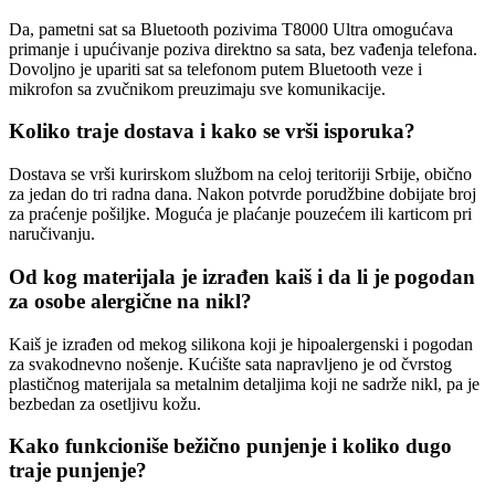
Da, pametni sat sa Bluetooth pozivima T8000 Ultra omogućava
primanje i upućivanje poziva direktno sa sata, bez vađenja telefona.
Dovoljno je upariti sat sa telefonom putem Bluetooth veze i
mikrofon sa zvučnikom preuzimaju sve komunikacije.
Koliko traje dostava i kako se vrši isporuka?
Dostava se vrši kurirskom službom na celoj teritoriji Srbije, obično
za jedan do tri radna dana. Nakon potvrde porudžbine dobijate broj
za praćenje pošiljke. Moguća je plaćanje pouzećem ili karticom pri
naručivanju.
Od kog materijala je izrađen kaiš i da li je pogodan
za osobe alergične na nikl?
Kaiš je izrađen od mekog silikona koji je hipoalergenski i pogodan
za svakodnevno nošenje. Kućište sata napravljeno je od čvrstog
plastičnog materijala sa metalnim detaljima koji ne sadrže nikl, pa je
bezbedan za osetljivu kožu.
Kako funkcioniše bežično punjenje i koliko dugo
traje punjenje?