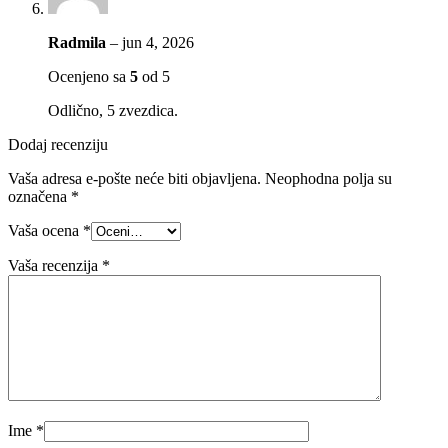
Radmila
–
jun 4, 2026
Ocenjeno sa
5
od 5
Odlično, 5 zvezdica.
Dodaj recenziju
Vaša adresa e-pošte neće biti objavljena.
Neophodna polja su
označena
*
Vaša ocena
*
Vaša recenzija
*
Ime
*