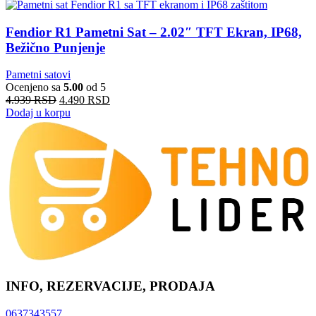
Fendior R1 Pametni Sat – 2.02″ TFT Ekran, IP68,
Bežično Punjenje
Pametni satovi
Ocenjeno sa
5.00
od 5
4.939
RSD
4.490
RSD
Dodaj u korpu
INFO, REZERVACIJE, PRODAJA
0637343557