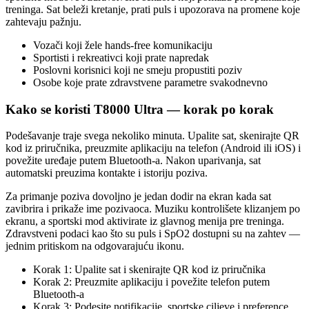
treninga. Sat beleži kretanje, prati puls i upozorava na promene koje
zahtevaju pažnju.
Vozači koji žele hands-free komunikaciju
Sportisti i rekreativci koji prate napredak
Poslovni korisnici koji ne smeju propustiti poziv
Osobe koje prate zdravstvene parametre svakodnevno
Kako se koristi T8000 Ultra — korak po korak
Podešavanje traje svega nekoliko minuta. Upalite sat, skenirajte QR
kod iz priručnika, preuzmite aplikaciju na telefon (Android ili iOS) i
povežite uređaje putem Bluetooth-a. Nakon uparivanja, sat
automatski preuzima kontakte i istoriju poziva.
Za primanje poziva dovoljno je jedan dodir na ekran kada sat
zavibrira i prikaže ime pozivaoca. Muziku kontrolišete klizanjem po
ekranu, a sportski mod aktivirate iz glavnog menija pre treninga.
Zdravstveni podaci kao što su puls i SpO2 dostupni su na zahtev —
jednim pritiskom na odgovarajuću ikonu.
Korak 1: Upalite sat i skenirajte QR kod iz priručnika
Korak 2: Preuzmite aplikaciju i povežite telefon putem
Bluetooth-a
Korak 3: Podesite notifikacije, sportske ciljeve i preference