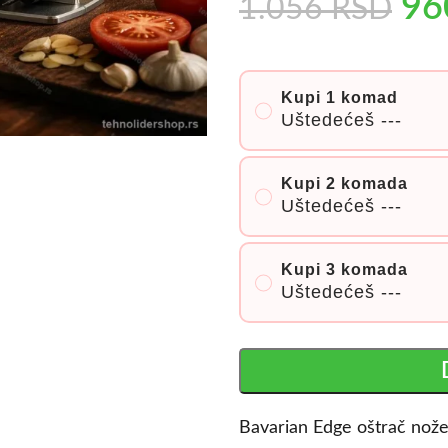
9
1.056
RSD
Kupi 1 komad
Uštedećeš
---
Kupi 2 komada
Uštedećeš
---
Kupi 3 komada
Uštedećeš
---
Bavarian Edge oštrač nožev