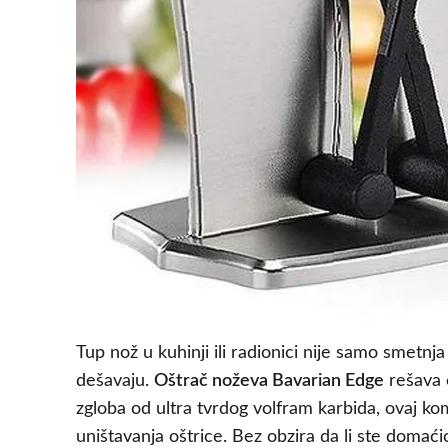
Tup nož u kuhinji ili radionici nije samo smetnja
dešavaju.
Oštrač noževa Bavarian Edge
rešava o
zgloba od ultra tvrdog volfram karbida, ovaj ko
uništavanja oštrice. Bez obzira da li ste domaćica