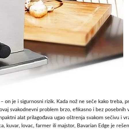
 – on je i sigurnosni rizik. Kada nož ne seče kako treba, p
vaj svakodnevni problem brzo, efikasno i bez posebnih veš
mpaktni alat prilagođava ugao oštrenja svakom sečivu i vr
, kuvar, lovac, farmer ili majstor, Bavarian Edge je rešenje