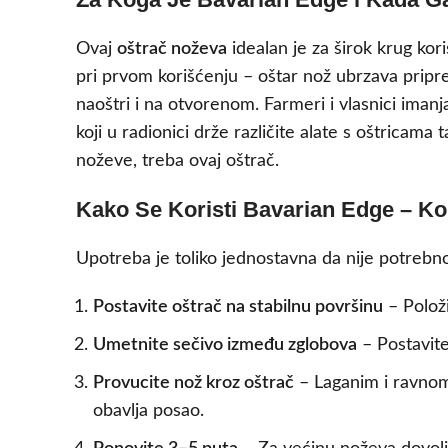
Ovaj
oštrač noževa
idealan je za širok krug kor
pri prvom korišćenju – oštar nož ubrzava pripr
naoštri i na otvorenom. Farmeri i vlasnici imanj
koji u radionici drže različite alate s oštrica
noževe, treba ovaj oštrač.
Kako Se Koristi Bavarian Edge – K
Upotreba je toliko jednostavna da nije potrebno
Postavite oštrač na stabilnu površinu
– Položi
Umetnite sečivo između zglobova
– Postavite
Provucite nož kroz oštrač
– Laganim i ravnom
obavlja posao.