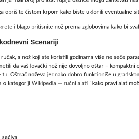
n je mali broj prolaza. Tuplje oštrice mogu zahtevati nešt
a obrišite čistom krpom kako biste uklonili eventualne si
okrete i blago pritisnite nož prema zglobovima kako bi s
kodnevni Scenariji
 ručak, a nož koji ste koristili godinama više ne seče pa
metili da vaš lovački nož nije dovoljno oštar – kompaktni o
e tu.
Oštrač noževa
jednako dobro funkcioniše u gradsko
e o kategoriji
Wikipedia — ručni alati
i kako pravi alat mo
) sečiva