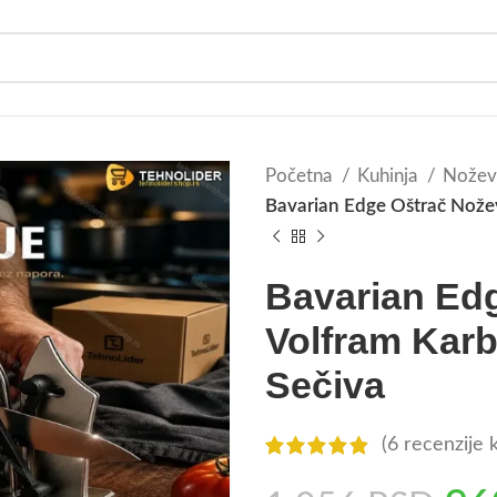
Početna
Kuhinja
Noževi
Bavarian Edge Oštrač Nožev
Bavarian Ed
Volfram Karb
Sečiva
(
6
recenzije k