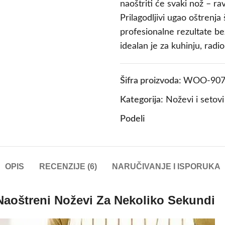
naoštriti će svaki nož – ra
Prilagodljivi ugao oštrenja 
profesionalne rezultate be
idealan je za kuhinju, radi
Šifra proizvoda:
WOO-907
Kategorija:
Noževi i setovi
Podeli
OPIS
RECENZIJE (6)
NARUČIVANJE I ISPORUKA
Naoštreni Noževi Za Nekoliko Sekundi