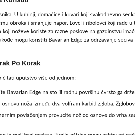
isnika. U kuhinji, domaćice i kuvari koji svakodnevno seck
emu obroka i smanjuje napor. Lovci i ribolovci koji rade
a koji noževe koriste za razne poslove na gazdinstvu imaće
ma takođe mogu koristiti Bavarian Edge za održavanje sečiv
orak Po Korak
 čitati uputstvo više od jednom:
te Bavarian Edge na sto ili radnu površinu čvrsto ga drž
 osnovu noža između dva volfram karbid zgloba. Zglobovi 
ernim povlačenjem provucite nož od osnove do vrha sečiv