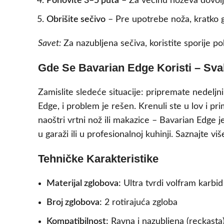
Ponovite 3–5 puta
– Za većinu noževa dovolja
Obrišite sečivo
– Pre upotrebe noža, kratko g
Savet:
Za nazubljena sečiva, koristite sporije p
Gde Se Bavarian Edge Koristi – Sva
Zamislite sledeće situacije: pripremate nedeljni
Edge, i problem je rešen. Krenuli ste u lov i pri
naoštri vrtni nož ili makazice – Bavarian Edge j
u garaži ili u profesionalnoj kuhinji. Saznajte viš
Tehničke Karakteristike
Materijal zglobova:
Ultra tvrdi volfram karbid
Broj zglobova:
2 rotirajuća zgloba
Kompatibilnost:
Ravna i nazubljena (reckasta