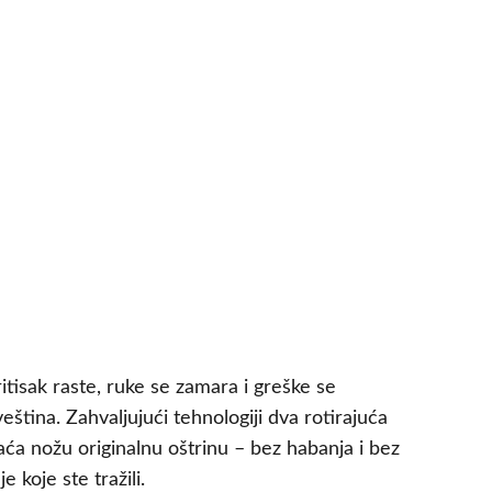
ritisak raste, ruke se zamara i greške se
tina. Zahvaljujući tehnologiji dva rotirajuća
aća nožu originalnu oštrinu – bez habanja i bez
 koje ste tražili.