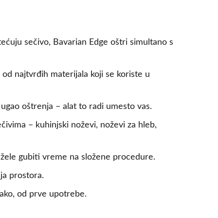
ećuju sečivo, Bavarian Edge oštri simultano s
d najtvrđih materijala koji se koriste u
ugao oštrenja – alat to radi umesto vas.
ivima – kuhinjski noževi, noževi za hleb,
 žele gubiti vreme na složene procedure.
ja prostora.
ako, od prve upotrebe.