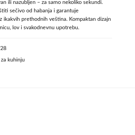
van ili nazubljen – za samo nekoliko sekundi.
štiti sečivo od habanja i garantuje
z ikakvih prethodnih veština. Kompaktan dizajn
onicu, lov i svakodnevnu upotrebu.
28
 za kuhinju