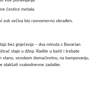
o više ponavljanja.
tne čestice metala.
vaki zub sečiva bio ravnomerno obrađen.
radajz bez gnječenja – dva minuta s Bavarian
štrač staje u džep. Radite u bašti i trebate
m stanu, seoskom domaćinstvu, na kampovanju,
že olakšati svakodnevne zadatke.