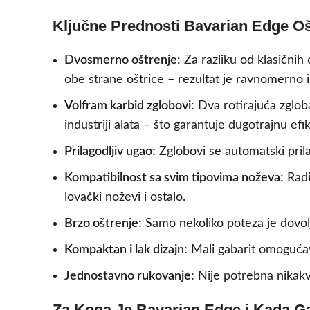
Ključne Prednosti Bavarian Edge O
Dvosmerno oštrenje:
Za razliku od klasičnih
obe strane oštrice – rezultat je ravnomerno i
Volfram karbid zglobovi:
Dva rotirajuća zgloba
industriji alata – što garantuje dugotrajnu efi
Prilagodljiv ugao:
Zglobovi se automatski prila
Kompatibilnost sa svim tipovima noževa:
Radi
lovački noževi i ostalo.
Brzo oštrenje:
Samo nekoliko poteza je dovol
Kompaktan i lak dizajn:
Mali gabarit omogućava 
Jednostavno rukovanje:
Nije potrebna nikakv
Za Koga Je Bavarian Edge i Kada Ga 