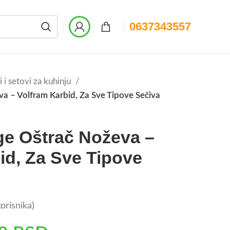
0637343557
 i setovi za kuhinju
a – Volfram Karbid, Za Sve Tipove Sečiva
ge Oštrač Noževa –
id, Za Sve Tipove
orisnika)