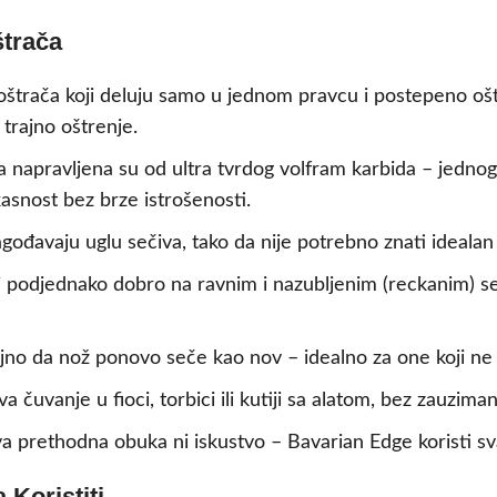
štrača
 oštrača koji deluju samo u jednom pravcu i postepeno ošt
 trajno oštrenje.
 napravljena su od ultra tvrdog volfram karbida – jednog o
kasnost bez brze istrošenosti.
gođavaju uglu sečiva, tako da nije potrebno znati idealan 
 podjednako dobro na ravnim i nazubljenim (reckanim) seč
jno da nož ponovo seče kao nov – idealno za one koji ne
čuvanje u fioci, torbici ili kutiji sa alatom, bez zauziman
a prethodna obuka ni iskustvo – Bavarian Edge koristi sv
Koristiti