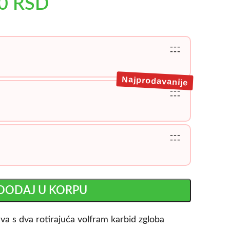
60
RSD
---
---
Najprodavanije
---
---
---
---
DODAJ U KORPU
a s dva rotirajuća volfram karbid zgloba