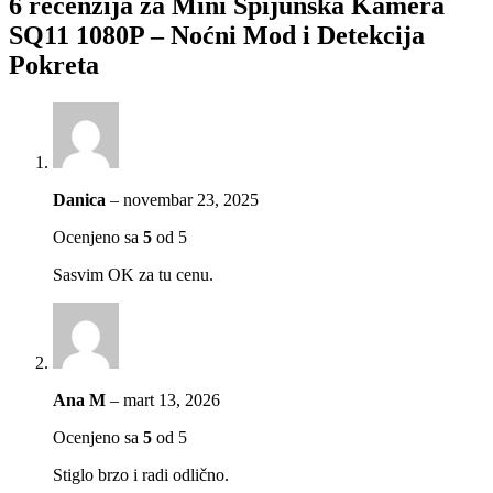
6 recenzija za
Mini Špijunska Kamera
SQ11 1080P – Noćni Mod i Detekcija
Pokreta
Danica
–
novembar 23, 2025
Ocenjeno sa
5
od 5
Sasvim OK za tu cenu.
Ana M
–
mart 13, 2026
Ocenjeno sa
5
od 5
Stiglo brzo i radi odlično.