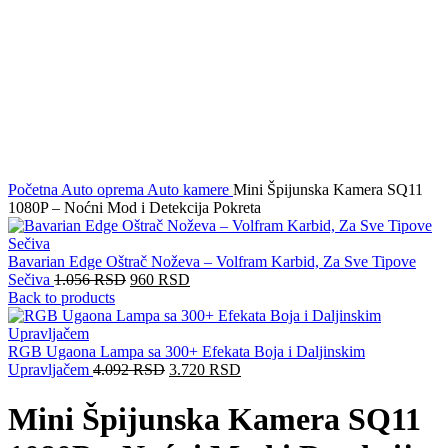
Click to enlarge
Početna
Auto oprema
Auto kamere
Mini Špijunska Kamera SQ11
1080P – Noćni Mod i Detekcija Pokreta
Bavarian Edge Oštrač Noževa – Volfram Karbid, Za Sve Tipove
Sečiva
1.056
RSD
960
RSD
Back to products
RGB Ugaona Lampa sa 300+ Efekata Boja i Daljinskim
Upravljačem
4.092
RSD
3.720
RSD
Mini Špijunska Kamera SQ11