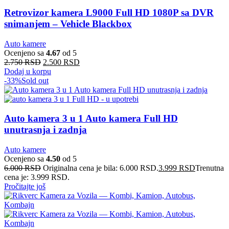
Retrovizor kamera L9000 Full HD 1080P sa DVR
snimanjem – Vehicle Blackbox
Auto kamere
Ocenjeno sa
4.67
od 5
2.750
RSD
2.500
RSD
Dodaj u korpu
-33%
Sold out
Auto kamera 3 u 1 Auto kamera Full HD
unutrasnja i zadnja
Auto kamere
Ocenjeno sa
4.50
od 5
6.000
RSD
Originalna cena je bila: 6.000 RSD.
3.999
RSD
Trenutna
cena je: 3.999 RSD.
Pročitajte još