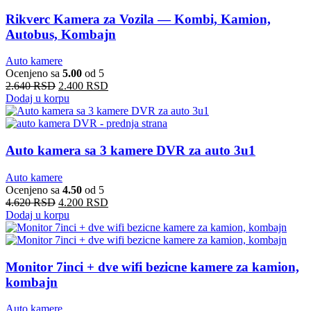
Rikverc Kamera za Vozila — Kombi, Kamion,
Autobus, Kombajn
Auto kamere
Ocenjeno sa
5.00
od 5
2.640
RSD
2.400
RSD
Dodaj u korpu
Auto kamera sa 3 kamere DVR za auto 3u1
Auto kamere
Ocenjeno sa
4.50
od 5
4.620
RSD
4.200
RSD
Dodaj u korpu
Monitor 7inci + dve wifi bezicne kamere za kamion,
kombajn
Auto kamere