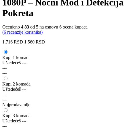
1080P – Noćni Mod i Detekcija
Pokreta
Ocenjeno
4.83
od 5 na osnovu
6
ocena kupaca
(
6
recenzije korisnika)
1.716
RSD
1.560
RSD
Kupi 1 komad
Uštedećeš
---
---
---
Kupi 2 komada
Uštedećeš
---
---
---
Najprodavanije
Kupi 3 komada
Uštedećeš
---
---