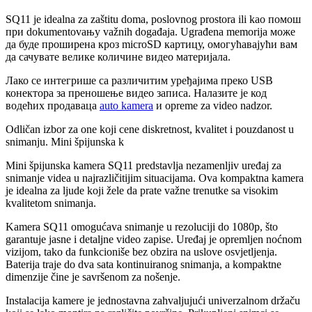
SQ11 je idealna za zaštitu doma, poslovnog prostora ili kao помош
при dokumentovању važnih događaja. Ugrađena memorija може
да буде проширена кроз microSD картицу, омогућавајући вам
да сачувате велике количине видео материјала.
Лако се интегрише са различитим уређајима преко USB
конектора за преношење видео записа. Налазите је код
водећих продаваца
auto kamera
и opreme za video nadzor.
Odličan izbor za one koji cene diskretnost, kvalitet i pouzdanost u
snimanju. Mini špijunska k
Mini špijunska kamera SQ11 predstavlja nezamenljiv uređaj za
snimanje videa u najrazličitijim situacijama. Ova kompaktna kamera
je idealna za ljude koji žele da prate važne trenutke sa visokim
kvalitetom snimanja.
Kamera SQ11 omogućava snimanje u rezoluciji do 1080p, što
garantuje jasne i detaljne video zapise. Uređaj je opremljen noćnom
vizijom, tako da funkcioniše bez obzira na uslove osvjetljenja.
Baterija traje do dva sata kontinuiranog snimanja, a kompaktne
dimenzije čine je savršenom za nošenje.
Instalacija kamere je jednostavna zahvaljujući univerzalnom držaču