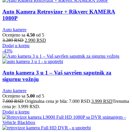
Auto Kamera Retrovizor + Rikverc KAMERA
1080P
Auto kamere
Ocenjeno sa
4.50
od 5
3.289
RSD
2.990
RSD
Dodaj u korpu
-43%
Auto kamera 3 u 1 – Vaš savršen saputnik za
sigurnu vožnju
Auto kamere
Ocenjeno sa
5.00
od 5
7.000
RSD
Originalna cena je bila: 7.000 RSD.
3.999
RSD
Trenutna
cena je: 3.999 RSD.
Dodaj u korpu