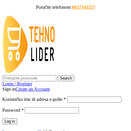
Poručite telefonom
0637343557
Search
Login / Register
Sign in
Create an Account
Korisničko ime ili adresa e-pošte
*
Password
*
Log in