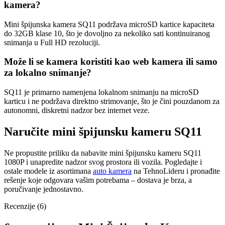
kamera?
Mini špijunska kamera SQ11 podržava microSD kartice kapaciteta
do 32GB klase 10, što je dovoljno za nekoliko sati kontinuiranog
snimanja u Full HD rezoluciji.
Može li se kamera koristiti kao web kamera ili samo
za lokalno snimanje?
SQ11 je primarno namenjena lokalnom snimanju na microSD
karticu i ne podržava direktno strimovanje, što je čini pouzdanom za
autonomni, diskretni nadzor bez internet veze.
Naručite mini špijunsku kameru SQ11
Ne propustite priliku da nabavite mini špijunsku kameru SQ11
1080P i unapredite nadzor svog prostora ili vozila. Pogledajte i
ostale modele iz asortimana
auto kamera
na TehnoLideru i pronađite
rešenje koje odgovara vašim potrebama – dostava je brza, a
poručivanje jednostavno.
Recenzije (6)