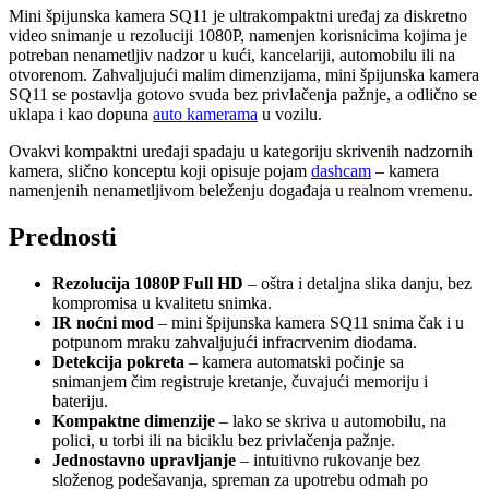
Mini špijunska kamera SQ11 je ultrakompaktni uređaj za diskretno
video snimanje u rezoluciji 1080P, namenjen korisnicima kojima je
potreban nenametljiv nadzor u kući, kancelariji, automobilu ili na
otvorenom. Zahvaljujući malim dimenzijama, mini špijunska kamera
SQ11 se postavlja gotovo svuda bez privlačenja pažnje, a odlično se
uklapa i kao dopuna
auto kamerama
u vozilu.
Ovakvi kompaktni uređaji spadaju u kategoriju skrivenih nadzornih
kamera, slično konceptu koji opisuje pojam
dashcam
– kamera
namenjenih nenametljivom beleženju događaja u realnom vremenu.
Prednosti
Rezolucija 1080P Full HD
– oštra i detaljna slika danju, bez
kompromisa u kvalitetu snimka.
IR noćni mod
– mini špijunska kamera SQ11 snima čak i u
potpunom mraku zahvaljujući infracrvenim diodama.
Detekcija pokreta
– kamera automatski počinje sa
snimanjem čim registruje kretanje, čuvajući memoriju i
bateriju.
Kompaktne dimenzije
– lako se skriva u automobilu, na
polici, u torbi ili na biciklu bez privlačenja pažnje.
Jednostavno upravljanje
– intuitivno rukovanje bez
složenog podešavanja, spreman za upotrebu odmah po