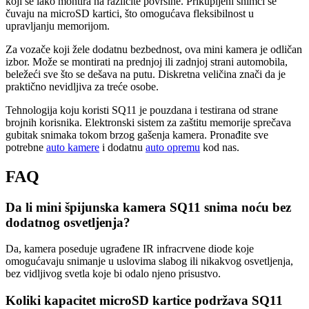
koji se lako montira na različite površine. Prikupljeni snimci se
čuvaju na microSD kartici, što omogućava fleksibilnost u
upravljanju memorijom.
Za vozače koji žele dodatnu bezbednost, ova mini kamera je odličan
izbor. Može se montirati na prednjoj ili zadnjoj strani automobila,
beležeći sve što se dešava na putu. Diskretna veličina znači da je
praktično nevidljiva za treće osobe.
Tehnologija koju koristi SQ11 je pouzdana i testirana od strane
brojnih korisnika. Elektronski sistem za zaštitu memorije sprečava
gubitak snimaka tokom brzog gašenja kamera. Pronađite sve
potrebne
auto kamere
i dodatnu
auto opremu
kod nas.
FAQ
Da li mini špijunska kamera SQ11 snima noću bez
dodatnog osvetljenja?
Da, kamera poseduje ugrađene IR infracrvene diode koje
omogućavaju snimanje u uslovima slabog ili nikakvog osvetljenja,
bez vidljivog svetla koje bi odalo njeno prisustvo.
Koliki kapacitet microSD kartice podržava SQ11