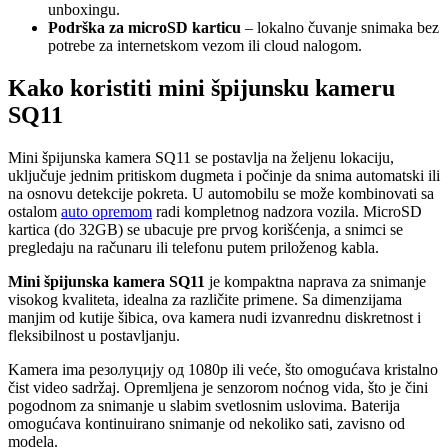
unboxingu.
Podrška za microSD karticu
– lokalno čuvanje snimaka bez
potrebe za internetskom vezom ili cloud nalogom.
Kako koristiti mini špijunsku kameru
SQ11
Mini špijunska kamera SQ11 se postavlja na željenu lokaciju,
uključuje jednim pritiskom dugmeta i počinje da snima automatski ili
na osnovu detekcije pokreta. U automobilu se može kombinovati sa
ostalom
auto opremom
radi kompletnog nadzora vozila. MicroSD
kartica (do 32GB) se ubacuje pre prvog korišćenja, a snimci se
pregledaju na računaru ili telefonu putem priloženog kabla.
Mini špijunska kamera SQ11
je kompaktna naprava za snimanje
visokog kvaliteta, idealna za različite primene. Sa dimenzijama
manjim od kutije šibica, ova kamera nudi izvanrednu diskretnost i
fleksibilnost u postavljanju.
Kamera ima резолуцију од 1080p ili veće, što omogućava kristalno
čist video sadržaj. Opremljena je senzorom noćnog vida, što je čini
pogodnom za snimanje u slabim svetlosnim uslovima. Baterija
omogućava kontinuirano snimanje od nekoliko sati, zavisno od
modela.