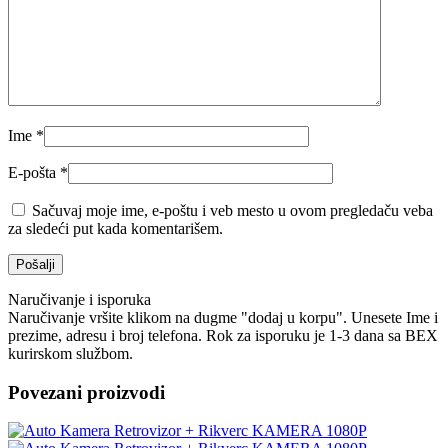
Ime
*
E-pošta
*
Sačuvaj moje ime, e-poštu i veb mesto u ovom pregledaču veba
za sledeći put kada komentarišem.
Naručivanje i isporuka
Naručivanje vršite klikom na dugme "dodaj u korpu". Unesete Ime i
prezime, adresu i broj telefona. Rok za isporuku je 1-3 dana sa BEX
kurirskom službom.
Povezani proizvodi